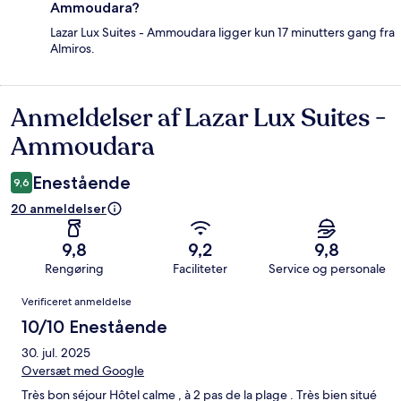
Ammoudara?
Lazar Lux Suites - Ammoudara ligger kun 17 minutters gang fra
Almiros.
Anmeldelser af Lazar Lux Suites -
Anmeldelser
Ammoudara
Enestående
9,6
20 anmeldelser
9,8
9,2
9,8
Rengøring
Faciliteter
Service og personale
Anmeldelser
Verificeret anmeldelse
10/10 Enestående
30. jul. 2025
Oversæt med Google
Très bon séjour Hôtel calme , à 2 pas de la plage . Très bien situé