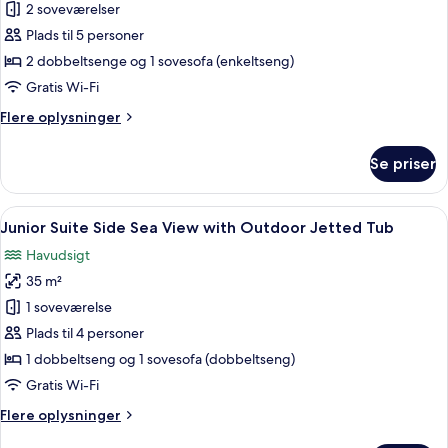
2 soveværelser
Two
Jetted
Tub
Bedroom
Plads til 5 personer
Suite
2 dobbeltsenge og 1 sovesofa (enkeltseng)
Split
Gratis Wi-Fi
Level
Flere
Flere oplysninger
with
oplysninger
Sea
om
Se priser
Premium
View
Two
&
Bedroom
Indlæs
Et moderne hotelværelse med seng, gr
Outdoor
12
Suite
Junior Suite Side Sea View with Outdoor Jetted Tub
alle
Jetted
Split
Havudsigt
Level
billeder
Tub
with
35 m²
af
Sea
Junior
1 soveværelse
View
Suite
&
Plads til 4 personer
Outdoor
Side
1 dobbeltseng og 1 sovesofa (dobbeltseng)
Jetted
Sea
Gratis Wi-Fi
Tub
View
Flere
Flere oplysninger
with
oplysninger
Outdoor