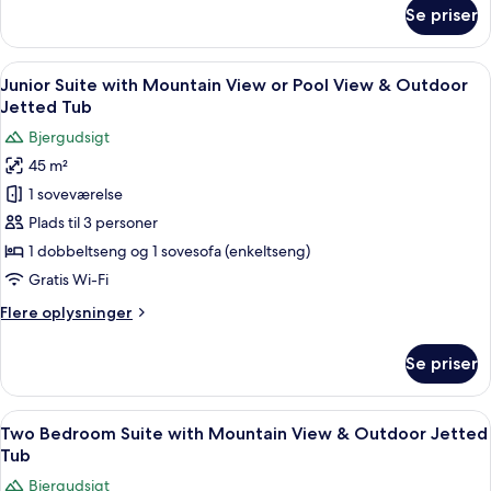
om
Se priser
Jetted
Junior
Suite
Tub
Side
Indlæs
Et hotelværelse med en stor seng, et n
16
Sea
Junior Suite with Mountain View or Pool View & Outdoor
alle
View
Jetted Tub
with
billeder
Bjergudsigt
Outdoor
af
Jetted
45 m²
Junior
Tub
1 soveværelse
Suite
with
Plads til 3 personer
Mountain
1 dobbeltseng og 1 sovesofa (enkeltseng)
View
Gratis Wi-Fi
or
Flere
Flere oplysninger
Pool
oplysninger
View
om
Se priser
Junior
&
Suite
Outdoor
with
Indlæs
Et moderne hotelværelse med en stor
Jetted
7
Mountain
Two Bedroom Suite with Mountain View & Outdoor Jetted
alle
Tub
View
Tub
or
billeder
Bjergudsigt
Pool