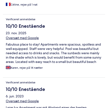
Céline, rejse på 1 nat
Verificeret anmeldelse
10/10 Enestående
23. nov. 2025
Oversæt med Google
Fabulous place to stay! Apartments were spacious, spotless and
well equipped. Staff were very helpful. Pool was beautiful but
needed access to drinks and snacks. The sunbeds were mainly
in the shade which is lovely, but would benefit from some sunny
areas. Located with easy reach to a small but beautiful beach
with tavernas, bar and small shop. Not far from Eloundas, Agios
Karen, rejse på 14 nætter
Nikolas and other . Would definitely recommend.
Verificeret anmeldelse
10/10 Enestående
6. jun. 2023
Oversæt med Google
Lazar lux Apartment war mit Abstand einer der besten