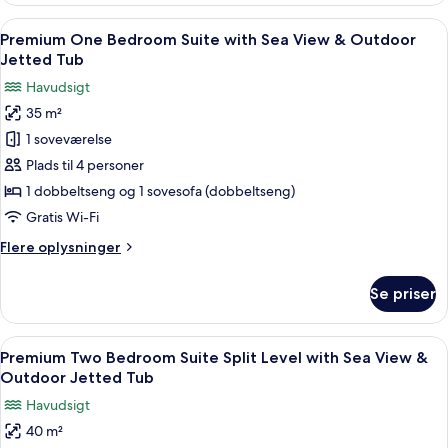
with
Indlæs
Boblebad med udsigt til nattehimlen, 
13
Private
Premium One Bedroom Suite with Sea View & Outdoor
alle
Terrace
Jetted Tub
billeder
Havudsigt
af
35 m²
Premium
1 soveværelse
One
Bedroom
Plads til 4 personer
Suite
1 dobbeltseng og 1 sovesofa (dobbeltseng)
with
Gratis Wi-Fi
Sea
Flere
Flere oplysninger
View
oplysninger
&
om
Se priser
Premium
Outdoor
One
Jetted
Bedroom
Indlæs
Et par i badekåber ved en pool med uds
Tub
9
Suite
Premium Two Bedroom Suite Split Level with Sea View &
alle
with
Outdoor Jetted Tub
Sea
billeder
Havudsigt
View
af
&
40 m²
Premium
Outdoor