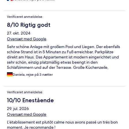
Verificeret anmeldelse
8/10 Rigtig godt
27. okt. 2024
Oversæt med Google
Sehr schöne Anlage mit großem Pool und Liegen. Der ebenfalls
schöne Strand ist in 5 Minuten zu Fuß erreichbar. Parkplätze
direkt am Haus. Das Appartement ist modern eingerichtet und
sehr schön, einzig platzmäßig etwas beengt in den
Schlafzimmern und auf der Terrasse. Große Küchenzeile,
allerdings hätten die Küchenutensilien etwas umfassender
Daniela, rejse på 3 nætter
vorhanden sein können, damit man auch richtig kochen kann.
Verificeret anmeldelse
10/10 Enestående
29. jul. 2026
Oversæt med Google
L’établissement est plutôt calme nous avons passé un très bon
moment. Je recommande !