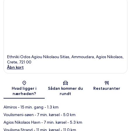
Ethniki Odos Agiou Nikolaou Sitias, Ammoudara, Agios Nikolaos,
Crete, 721 00
Åbn kort
Kort
Hvad ligger i
Sådan kommer du
Restauranter
nærheden?
rundt
Almiros
- 15 min. gang
- 1.3 km
Voulismeni-søen
- 7 min. kørsel
- 5.0 km
Agios Nikolaos Havn
- 7 min. kørsel
- 5.3 km
Voulisma Strand
- 11 min. kørsel
- 11.0 km