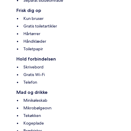
Separat siddeområde
Frisk dig op
Kun bruser
Gratis toiletartikler
Hårtørrer
Håndklæder
Toiletpapir
Hold forbindelsen
Skrivebord
Gratis Wi-Fi
Telefon
Mad og drikke
Minikøleskab
Mikrobølgeovn
Tekøkken
Kogeplade
Brødrister