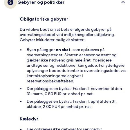
Gebyrer og politikker
Obligatoriske gebyrer
Du vil blive bedt om at betale følgende gebyrer på
overnatningsstedet ved indtjekning eller udtjekning.
Gebyrer inkluderer muligvis skatter:
Byen pålægger
en skat
, som opkræves på
overnatningsstedet. Skatten er sæsonbestemt og
gælder ikke nødvendigvis hele året. Yderligere
undtagelser og reduktioner kan gælde. For yderligere
oplysninger bedes du kontakte overnatningsstedet via
kontaktoplysningerne angivet i
reservationsbekræftelsen.
Der pålægges en byskat: Fra den 1. november til den
31. marts, 0.50 EUR pr. enhed pr. nat.
Der pålægges en byskat: Fra den 1. april til den 31.
oktober, 2.00 EUR pr. enhed pr. nat.
Kæledyr
Der opkræves ikke gebyrer for servicedyr