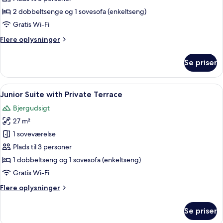
Suite
2 dobbeltsenge og 1 sovesofa (enkeltseng)
Mountain
Gratis Wi-Fi
or
Flere
Flere oplysninger
Pool
oplysninger
View
om
Se priser
Two
Bedroom
Suite
Indlæs
Et hotelværelse med en seng, en blå sof
12
Mountain
Junior Suite with Private Terrace
alle
or
Bjergudsigt
Pool
billeder
View
27 m²
af
Junior
1 soveværelse
Suite
Plads til 3 personer
with
1 dobbeltseng og 1 sovesofa (enkeltseng)
Private
Gratis Wi-Fi
Terrace
Flere
Flere oplysninger
oplysninger
om
Se priser
Junior
Suite