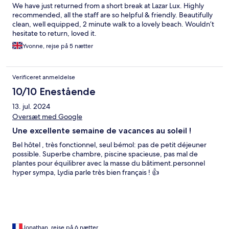
We have just returned from a short break at Lazar Lux. Highly
recommended, all the staff are so helpful & friendly. Beautifully
clean, well equipped, 2 minute walk to a lovely beach. Wouldn’t
hesitate to return, loved it.
Yvonne, rejse på 5 nætter
Verificeret anmeldelse
10/10 Enestående
13. jul. 2024
Oversæt med Google
Une excellente semaine de vacances au soleil !
Bel hôtel , très fonctionnel, seul bémol: pas de petit déjeuner
possible. Superbe chambre, piscine spacieuse, pas mal de
plantes pour équilibrer avec la masse du bâtiment.personnel
hyper sympa, Lydia parle très bien français ! 👍
Jonathan, rejse på 6 nætter