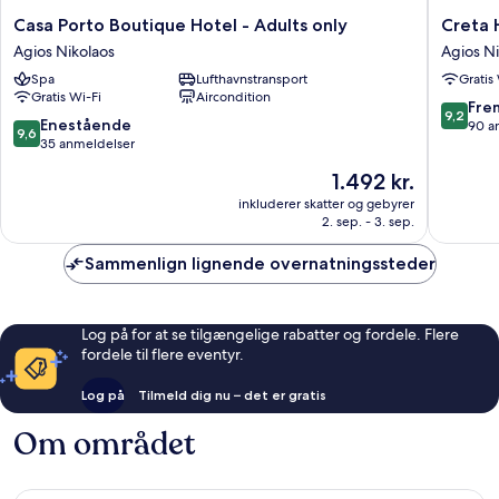
Casa
Creta
Casa Porto Boutique Hotel - Adults only
Creta 
Porto
Hotel
Agios Nikolaos
Agios Ni
Boutique
Agios
Spa
Lufthavnstransport
Gratis
Hotel
Nikolaos
Gratis Wi-Fi
Aircondition
-
9.2
Fre
9,2
Adults
9.6
Enestående
ud
90 a
9,6
only
ud
35 anmeldelser
af
Agios
af
10,
Prisen
1.492 kr.
Nikolaos
10,
Fremrag
er
Enestående,
inkluderer skatter og gebyrer
90
1.492 kr.
2. sep. - 3. sep.
35
anmelde
anmeldelser
Sammenlign lignende overnatningssteder
Log på for at se tilgængelige rabatter og fordele. Flere
fordele til flere eventyr.
Log på
Tilmeld dig nu – det er gratis
Om området