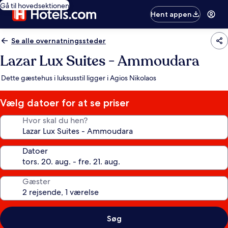
Gå til hovedsektionen
Hent appen
Se alle overnatningssteder
Lazar Lux Suites - Ammoudara
Dette gæstehus i luksusstil ligger i Agios Nikolaos
Vælg datoer for at se priser
Hvor skal du hen?
Datoer
Gæster
Søg