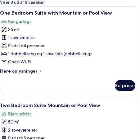
for
Viser 8 ud af 8 værelser
værelser
Indlæs
Et moderne soveværelse med seng, fjer
7
One Bedroom Suite with Mountain or Pool View
alle
Bjergudsigt
billeder
36 m²
af
One
1 soveværelse
Bedroom
Plads til 4 personer
Suite
1 dobbeltseng og 1 sovesofa (dobbeltseng)
with
Gratis Wi-Fi
Mountain
Flere
Flere oplysninger
or
oplysninger
Pool
om
Se priser
View
One
Bedroom
Suite
Indlæs
Et moderne hotelværelse med en stor
8
with
Two Bedroom Suite Mountain or Pool View
alle
Mountain
Bjergudsigt
or
billeder
Pool
50 m²
af
View
Two
2 soveværelser
Bedroom
Plads til 5 personer