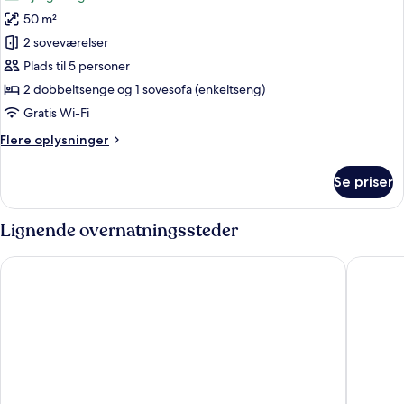
af
View
50 m²
Two
&
2 soveværelser
Bedroom
Outdoor
Jetted
Suite
Plads til 5 personer
Tub
with
2 dobbeltsenge og 1 sovesofa (enkeltseng)
Mountain
Gratis Wi-Fi
View
Flere
Flere oplysninger
&
oplysninger
Outdoor
om
Se priser
Two
Jetted
Bedroom
Tub
Suite
Lignende overnatningssteder
with
Mountain
Casa Porto Boutique Hotel - Adults only
Creta Ho
View
&
Outdoor
Jetted
Tub