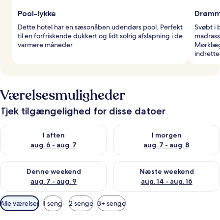
Pool-lykke
Drømm
Dette hotel har en sæsonåben udendørs pool. Perfekt
Svøbt i
til en forfriskende dukkert og lidt solrig afslapning i de
madrass
varmere måneder.
Mørklæg
indrette
Værelsesmuligheder
Tjek tilgængelighed for disse datoer
Tjek tilgængelighed for i aften aug. 6 - aug. 7
Tjek tilgængelighed for i morg
I aften
I morgen
aug. 6 - aug. 7
aug. 7 - aug. 8
Tjek tilgængelighed for denne weekend aug. 7 - aug. 9
Tjek tilgængelighed for næste
Denne weekend
Næste weekend
aug. 7 - aug. 9
aug. 14 - aug. 16
Tilgængelige
Alle værelser
1 seng
2 senge
3+ senge
filtre