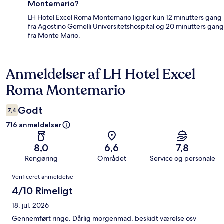
Montemario?
LH Hotel Excel Roma Montemario ligger kun 12 minutters gang
fra Agostino Gemelli Universitetshospital og 20 minutters gang
fra Monte Mario.
Anmeldelser af LH Hotel Excel
Anmeldelser
Roma Montemario
Godt
7,4
716 anmeldelser
8,0
6,6
7,8
Rengøring
Området
Service og personale
Anmeldelser
Verificeret anmeldelse
4/10 Rimeligt
18. jul. 2026
Gennemført ringe. Dårlig morgenmad, beskidt værelse osv