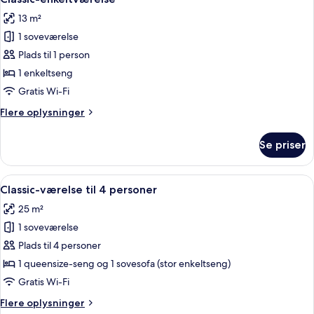
alle
eller
13 m²
2
billeder
enkeltsenge
1 soveværelse
af
Classic-
Plads til 1 person
enkeltværelse
1 enkeltseng
Gratis Wi-Fi
Flere
Flere oplysninger
oplysninger
om
Se priser
Classic-
enkeltværelse
Indlæs
Et hotelværelse med to senge, et fjern
2
Classic-værelse til 4 personer
alle
25 m²
billeder
1 soveværelse
af
Classic-
Plads til 4 personer
værelse
1 queensize-seng og 1 sovesofa (stor enkeltseng)
til
Gratis Wi-Fi
4
Flere
Flere oplysninger
personer