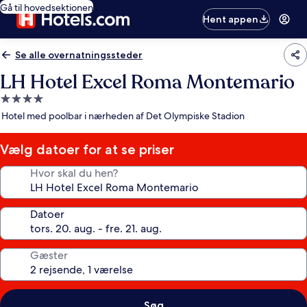
Gå til hovedsektionen
Hent appen
Se alle overnatningssteder
LH Hotel Excel Roma Montemario
4.0-
stjernet
Hotel med poolbar i nærheden af Det Olympiske Stadion
overnatningssted
Vælg datoer for at se priser
Hvor skal du hen?
Datoer
Gæster
Søg