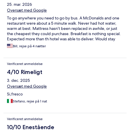
25. mar. 2026
Oversæt med Google
To go anywhere you need to go by bus. A McDonalds and one
restaurant were about a 5 minute walk. Never had hot water,
warm at best. Mattress hasn’t been replaced in awhile, or just
the cheapest they could purchase. Breakfast is nothing special.
Expected more than th hotel was able to deliver. Would stay
somewhere else next time for the price.
Bill, rejse på 4 nætter
Verificeret anmeldelse
4/10 Rimeligt
3. dec. 2025
Oversæt med Google
Si,fresco
Stefano, rejse på 1 nat
Verificeret anmeldelse
10/10 Enestående