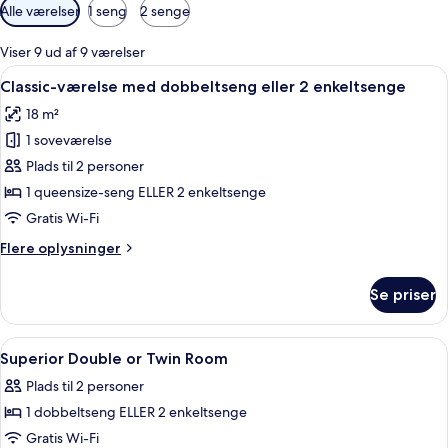
Tilgængelige
Alle værelser
1 seng
2 senge
filtre
for
Viser 9 ud af 9 værelser
værelser
Indlæs
Et hotelværelse med en stor seng, to
3
Classic-værelse med dobbeltseng eller 2 enkeltsenge
alle
18 m²
billeder
1 soveværelse
af
Classic-
Plads til 2 personer
værelse
1 queensize-seng ELLER 2 enkeltsenge
med
Gratis Wi-Fi
dobbeltseng
Flere
Flere oplysninger
eller
oplysninger
2
om
Se priser
Classic-
enkeltsenge
værelse
med
Indlæs
Et hotelværelse med seng, skrivebord, s
3
dobbeltseng
Superior Double or Twin Room
alle
eller
Plads til 2 personer
2
billeder
enkeltsenge
1 dobbeltseng ELLER 2 enkeltsenge
af
Superior
Gratis Wi-Fi