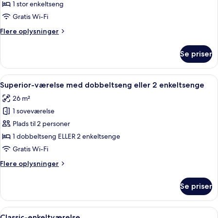
dobbeltværelse
1 stor enkeltseng
Gratis Wi-Fi
Flere
Flere oplysninger
oplysninger
om
Se priser
Economy-
dobbeltværelse
Indlæs
Et hotelværelse med seng, skrivebord, s
3
Superior-værelse med dobbeltseng eller 2 enkeltsenge
alle
26 m²
billeder
1 soveværelse
af
Superior-
Plads til 2 personer
værelse
1 dobbeltseng ELLER 2 enkeltsenge
med
Gratis Wi-Fi
dobbeltseng
Flere
Flere oplysninger
eller
oplysninger
2
om
Se priser
Superior-
enkeltsenge
værelse
med
Indlæs
Et hotelværelse med en seng, et natbo
2
dobbeltseng
Classic-enkeltværelse