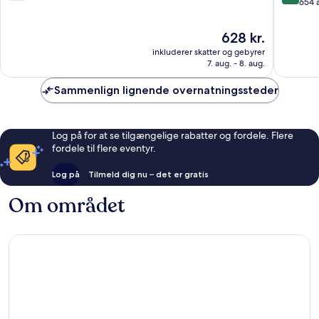
ud
ud
654 
af
af
10,
10,
Prisen
628 kr.
609
Alletider
er
inkluderer skatter og gebyrer
anmeldelser
654
628 kr.
7. aug. - 8. aug.
anmelde
Sammenlign lignende overnatningssteder
Log på for at se tilgængelige rabatter og fordele. Flere
fordele til flere eventyr.
Log på
Tilmeld dig nu – det er gratis
Om området