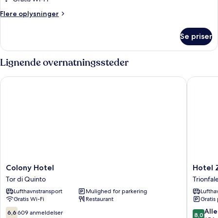
3
Flere
Flere oplysninger
personer
oplysninger
om
Se priser
Classic-
værelse
til
Lignende overnatningssteder
3
personer
Colony Hotel
Hotel Z
Colony
Hotel
Colony Hotel
Hotel 
Hotel
Zone
Tor di Quinto
Trionfal
Tor
Trionfal
Lufthavnstransport
Mulighed for parkering
Luftha
di
Gratis Wi-Fi
Restaurant
Gratis
Quinto
6.6
8.0
Alle
6,6
609 anmeldelser
8,0