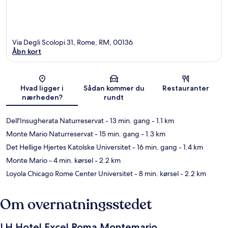
Via Degli Scolopi 31, Rome, RM, 00136
Åbn kort
Kort
Hvad ligger i
Sådan kommer du
Restauranter
nærheden?
rundt
Dell'Insugherata Naturreservat
- 13 min. gang
- 1.1 km
Monte Mario Naturreservat
- 15 min. gang
- 1.3 km
Det Hellige Hjertes Katolske Universitet
- 16 min. gang
- 1.4 km
Monte Mario
- 4 min. kørsel
- 2.2 km
Loyola Chicago Rome Center Universitet
- 8 min. kørsel
- 2.2 km
Om overnatningsstedet
LH Hotel Excel Roma Montemario