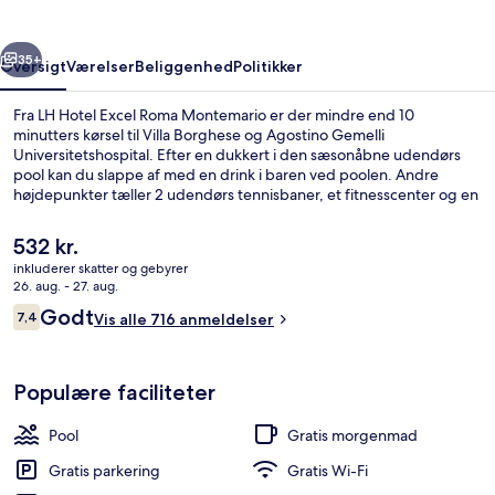
Montemario
rige
Næste
35+
Oversigt
Værelser
Beliggenhed
Politikker
Fra LH Hotel Excel Roma Montemario er der mindre end 10
minutters kørsel til Villa Borghese og Agostino Gemelli
Universitetshospital. Efter en dukkert i den sæsonåbne udendørs
pool kan du slappe af med en drink i baren ved poolen. Andre
højdepunkter tæller 2 udendørs tennisbaner, et fitnesscenter og en
indendørs tennisbane.
Den
532 kr.
nuværende
inkluderer skatter og gebyrer
pris
26. aug. - 27. aug.
Luftfoto
er
Anmeldelser
Godt
7,4
Vis alle 716 anmeldelser
532 kr.
7,4 ud af 10.
Populære faciliteter
Pool
Gratis morgenmad
Gratis parkering
Gratis Wi-Fi