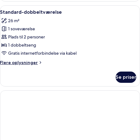
3
Indlæs
Et hotelværelse med seng, skrivebord,
3
personer
Standard-dobbeltværelse
alle
26 m²
billeder
1 soveværelse
af
Standard-
Plads til 2 personer
dobbeltværelse
1 dobbeltseng
Gratis internetforbindelse via kabel
Flere
Flere oplysninger
oplysninger
om
Se priser
Standard-
dobbeltværelse