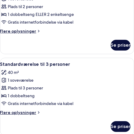
af
Standardværelse
Plads til 2 personer
med
1 dobbeltseng ELLER 2 enkeltsenge
dobbeltseng
Gratis internetforbindelse via kabel
eller
Flere
Flere oplysninger
2
oplysninger
enkeltsenge
om
Se priser
Standardværelse
med
dobbeltseng
Indlæs
Et hotelværelse med en stor seng, et 
4
eller
Standardværelse til 3 personer
alle
2
40 m²
enkeltsenge
billeder
1 soveværelse
af
Standardværelse
Plads til 3 personer
til
1 dobbeltseng
3
Gratis internetforbindelse via kabel
personer
Flere
Flere oplysninger
oplysninger
om
Se priser
Standardværelse
til