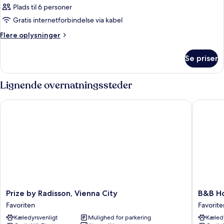
Plads til 6 personer
Gratis internetforbindelse via kabel
Flere
Flere oplysninger
oplysninger
om
Se priser
Værelse
Lignende overnatningssteder
Prize by Radisson, Vienna City
B&B Hot
Prize
B&B
Prize by Radisson, Vienna City
B&B Ho
by
Hotel
Favoriten
Favorite
Radisson,
Wien-
Kæledyrsvenligt
Mulighed for parkering
Kæledy
Vienna
Hbf