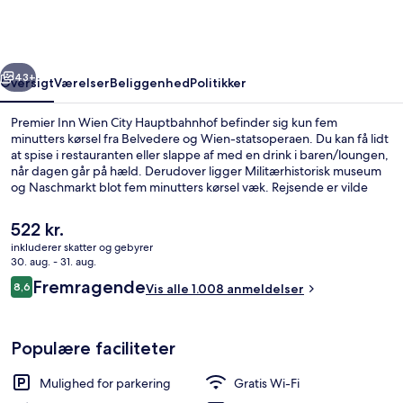
City
Hauptbahnhof
rige
Næste
43+
Oversigt
Værelser
Beliggenhed
Politikker
Premier Inn Wien City Hauptbahnhof befinder sig kun fem
minutters kørsel fra Belvedere og Wien-statsoperaen. Du kan få lidt
at spise i restauranten eller slappe af med en drink i baren/loungen,
når dagen går på hæld. Derudover ligger Militærhistorisk museum
og Naschmarkt blot fem minutters kørsel væk. Rejsende er vilde
med stedets hjælpsomme personale og beliggenhed. Offentlig
transport ligger kun en kort gåtur væk: Columbusplatz Station ligger
Den
522 kr.
5 minutter væk og Südtiroler Platz S-Bahn-station ligger 5 minutter
nuværende
inkluderer skatter og gebyrer
derfra.
pris
30. aug. - 31. aug.
Bar (på overnatningsstedet)
er
Anmeldelser
Fremragende
8,6
Vis alle 1.008 anmeldelser
522 kr.
8,6 ud af 10.
Populære faciliteter
Mulighed for parkering
Gratis Wi-Fi