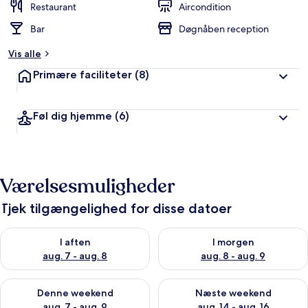
Restaurant
Aircondition
Bar
Døgnåben reception
Vis alle
Primære faciliteter
(8)
Føl dig hjemme
(6)
Værelsesmuligheder
Tjek tilgængelighed for disse datoer
Tjek tilgængelighed for i aften aug. 7 - aug. 8
Tjek tilgængelighed for i morg
I aften
I morgen
aug. 7 - aug. 8
aug. 8 - aug. 9
Tjek tilgængelighed for denne weekend aug. 7 - aug. 9
Tjek tilgængelighed for næste
Denne weekend
Næste weekend
aug. 7 - aug. 9
aug. 14 - aug. 16