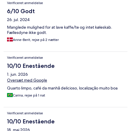
Anmeldelser
Verificeret anmeldelse
6/10 Godt
26. jul. 2024
Manglede mulighed for at lave kaffe/te og intet køleskab.
Fællesdyne ikke godt.
Anne-Berit, rejse på 2 nætter
Verificeret anmeldelse
10/10 Enestående
1. jun. 2026
Oversæt med Google
Quarto limpo, café da manhã delicioso, localização muito boa
Carina, rejse på 1 nat
Verificeret anmeldelse
10/10 Enestående
18. maj 2026