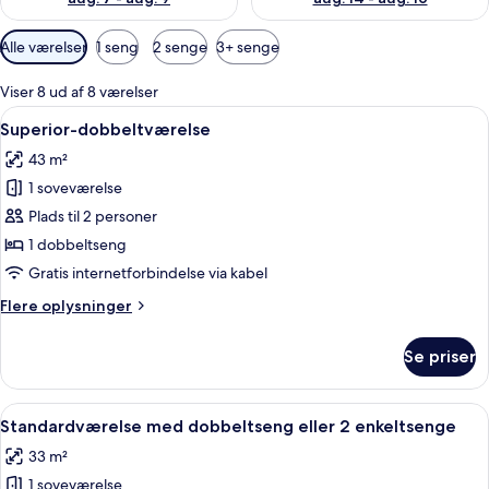
Tilgængelige
Alle værelser
1 seng
2 senge
3+ senge
filtre
for
Viser 8 ud af 8 værelser
værelser
Indlæs
Et hotelværelse med seng, skrivebord, 
3
Superior-dobbeltværelse
alle
43 m²
billeder
1 soveværelse
af
Superior-
Plads til 2 personer
dobbeltværelse
1 dobbeltseng
Gratis internetforbindelse via kabel
Flere
Flere oplysninger
oplysninger
om
Se priser
Superior-
dobbeltværelse
Indlæs
Et hotelværelse med en stor seng, et li
4
Standardværelse med dobbeltseng eller 2 enkeltsenge
alle
33 m²
billeder
1 soveværelse