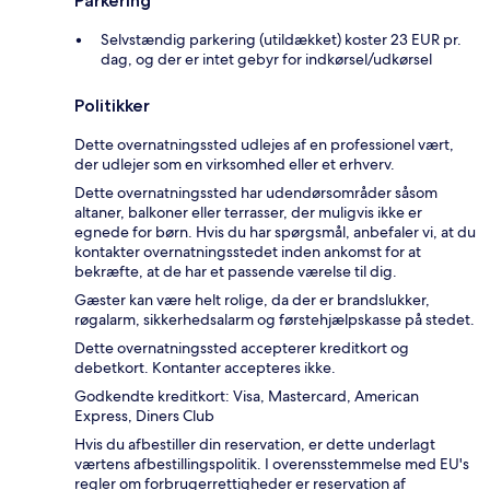
Parkering
Selvstændig parkering (utildækket) koster 23 EUR pr.
dag, og der er intet gebyr for indkørsel/udkørsel
Politikker
Dette overnatningssted udlejes af en professionel vært,
der udlejer som en virksomhed eller et erhverv.
Dette overnatningssted har udendørsområder såsom
altaner, balkoner eller terrasser, der muligvis ikke er
egnede for børn. Hvis du har spørgsmål, anbefaler vi, at du
kontakter overnatningsstedet inden ankomst for at
bekræfte, at de har et passende værelse til dig.
Gæster kan være helt rolige, da der er brandslukker,
røgalarm, sikkerhedsalarm og førstehjælpskasse på stedet.
Dette overnatningssted accepterer kreditkort og
debetkort. Kontanter accepteres ikke.
Godkendte kreditkort: Visa, Mastercard, American
Express, Diners Club
Hvis du afbestiller din reservation, er dette underlagt
værtens afbestillingspolitik. I overensstemmelse med EU's
regler om forbrugerrettigheder er reservation af