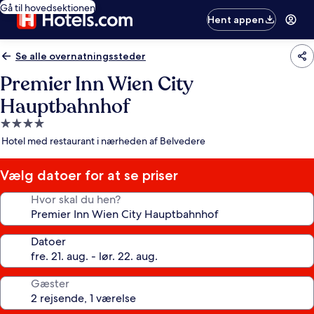
Gå til hovedsektionen
Hent appen
Se alle overnatningssteder
Premier Inn Wien City
Hauptbahnhof
4.0-
stjernet
Hotel med restaurant i nærheden af Belvedere
overnatningssted
Vælg datoer for at se priser
Hvor skal du hen?
Datoer
Gæster