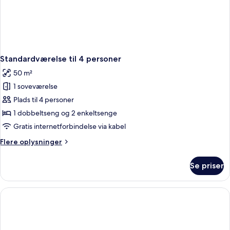
Standardværelse til 4 personer
50 m²
1 soveværelse
Plads til 4 personer
1 dobbeltseng og 2 enkeltsenge
Gratis internetforbindelse via kabel
Flere
Flere oplysninger
oplysninger
om
Se priser
Standardværelse
til
4
personer