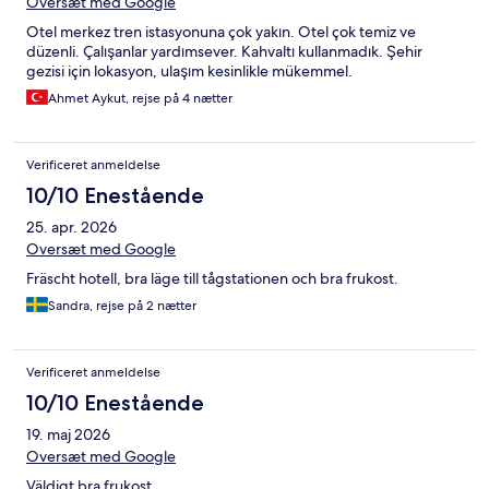
Oversæt med Google
Otel merkez tren istasyonuna çok yakın. Otel çok temiz ve
düzenli. Çalışanlar yardımsever. Kahvaltı kullanmadık. Şehir
gezisi için lokasyon, ulaşım kesinlikle mükemmel.
Ahmet Aykut, rejse på 4 nætter
Verificeret anmeldelse
10/10 Enestående
25. apr. 2026
Oversæt med Google
Fräscht hotell, bra läge till tågstationen och bra frukost.
Sandra, rejse på 2 nætter
Verificeret anmeldelse
10/10 Enestående
19. maj 2026
Oversæt med Google
Väldigt bra frukost