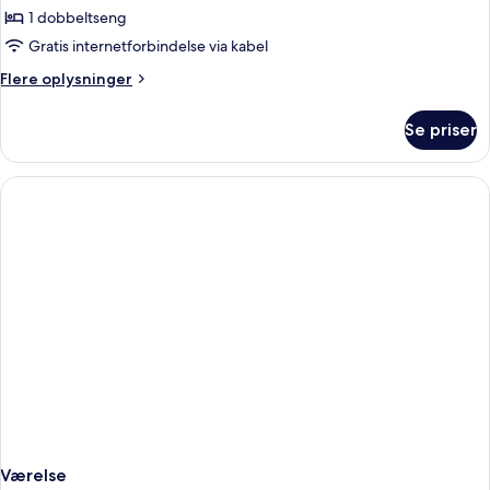
Superior
1 dobbeltseng
Double
Gratis internetforbindelse via kabel
Room
Flere
Flere oplysninger
(1
oplysninger
Double
om
Se priser
Superior
Bed)
Double
Room
(1
Double
Bed)
Værelse