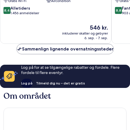
Gratis Wi-Fi
Aircondition
Gratis
City
Favorite
Favoriten
8.4
8.8
Alletiders
Fant
8,4
8,8
ud
ud
1.456 anmeldelser
903 
af
af
10,
10,
Prisen
546 kr.
Alletiders,
Fantasti
er
inkluderer skatter og gebyrer
1.456
903
546 kr.
6. sep. - 7. sep.
anmeldelser
anmelde
Sammenlign lignende overnatningssteder
Log på for at se tilgængelige rabatter og fordele. Flere
fordele til flere eventyr.
Log på
Tilmeld dig nu – det er gratis
Om området