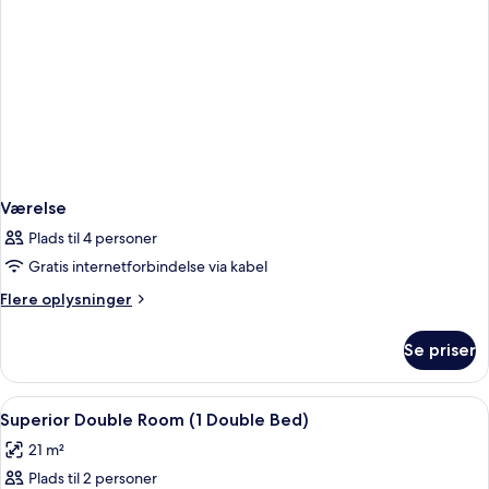
Værelse
Plads til 4 personer
Gratis internetforbindelse via kabel
Flere
Flere oplysninger
oplysninger
om
Se priser
Værelse
Indlæs
Premium-sengetøj, pengeskab på være
6
Superior Double Room (1 Double Bed)
alle
21 m²
billeder
Plads til 2 personer
af