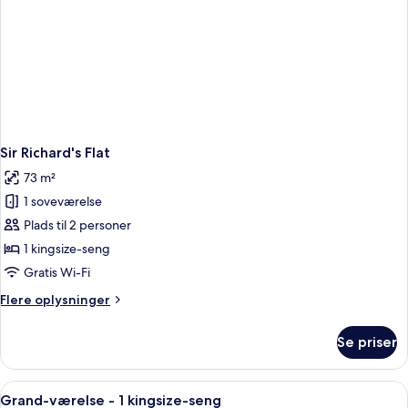
Sir Richard's Flat
73 m²
1 soveværelse
Plads til 2 personer
1 kingsize-seng
Gratis Wi-Fi
Flere
Flere oplysninger
oplysninger
om
Se priser
Sir
Richard's
Flat
Indlæs
Et hotelværelse med en stor seng, en s
4
Grand-værelse - 1 kingsize-seng