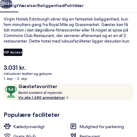
34+
Oversigt
Værelser
Beliggenhed
Politikker
Virgin Hotels Edinburgh sikrer dig en fantastisk beliggenhed, kun
fem minutters gang fra Royal Mile og Grassmarket. Gæster kan få
lidt motion i det døgnåbne fitnesscenter eller få noget at spise på
Commons Club Restaurant, der serverer aftensmad og er en af 2
restauranter. Dette hotel med luksusfaciliteter ligger desuden kun
10 minutters gang fra Edinburgh Castle og University of Edinburgh.
Rejsende er vilde med stedets behagelige senge og hjælpsomme
VIP Access
personale. Offentlig transport ligger kun en kort gåtur væk: Princes
Street Sporvognsstation ligger 7 minutter væk og St Andrew
Den
3.031 kr.
Square Sporvognsstation ligger 10 minutter derfra.
Tagterrasse
nuværende
inkluderer skatter og gebyrer
pris
1. sep. - 2. sep.
er
Anmeldelser
9,4
Gæstefavoritter
3.031 kr.
B
ud
Bedst bedømt af rejsende
e
Vis alle 1.480 anmeldelser
af
d
10,
s
Gæstefavoritter
Populære faciliteter
t
b
Kæledyrsvenligt
Mulighed for parkering
e
d
Gratis Wi-Fi
Restaurant