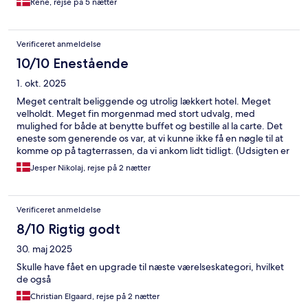
Rene, rejse på 5 nætter
Verificeret anmeldelse
10/10 Enestående
1. okt. 2025
Meget centralt beliggende og utrolig lækkert hotel. Meget
velholdt. Meget fin morgenmad med stort udvalg, med
mulighed for både at benytte buffet og bestille al la carte. Det
eneste som generende os var, at vi kunne ikke få en nøgle til at
komme op på tagterrassen, da vi ankom lidt tidligt. (Udsigten er
iøvrigt som på billedet). Desuden undrer det os, at der ingen
Jesper Nikolaj, rejse på 2 nætter
toiletbørster er på nogle af toiletterne i hele hotellet. Stadig ville
vi komme igen, hvis vi kom tilbage til Edinburgh.
Verificeret anmeldelse
8/10 Rigtig godt
30. maj 2025
Skulle have fået en upgrade til næste værelseskategori, hvilket
de også
Christian Elgaard, rejse på 2 nætter