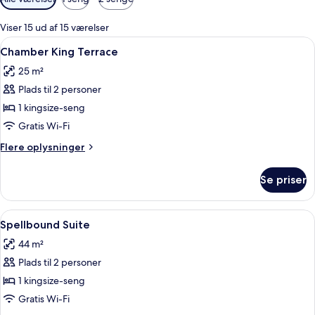
filtre
for
Viser 15 ud af 15 værelser
værelser
Indlæs
Et hotelværelse med en stor seng, en 
5
Chamber King Terrace
alle
25 m²
billeder
Plads til 2 personer
af
Chamber
1 kingsize-seng
King
Gratis Wi-Fi
Terrace
Flere
Flere oplysninger
oplysninger
om
Se priser
Chamber
King
Terrace
Indlæs
En kompakt opholdsstue med et tekøkken
2
Spellbound Suite
alle
44 m²
billeder
Plads til 2 personer
af
Spellbound
1 kingsize-seng
Suite
Gratis Wi-Fi