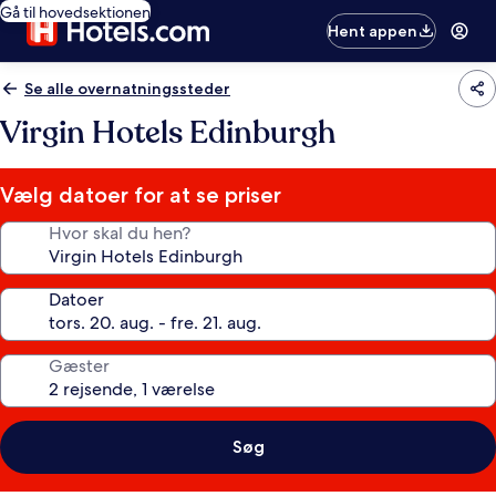
Gå til hovedsektionen
Hent appen
Se alle overnatningssteder
Virgin Hotels Edinburgh
Vælg datoer for at se priser
Hvor skal du hen?
Datoer
Gæster
Søg