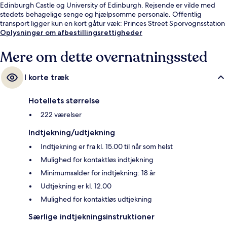
Edinburgh Castle og University of Edinburgh. Rejsende er vilde med
stedets behagelige senge og hjælpsomme personale. Offentlig
transport ligger kun en kort gåtur væk: Princes Street Sporvognsstation
ligger 7 minutter væk og St Andrew Square Sporvognsstation ligger 10
Oplysninger om afbestillingsrettigheder
minutter derfra.
Mere om dette overnatningssted
I korte træk
Hotellets størrelse
222 værelser
Indtjekning/udtjekning
Indtjekning er fra kl. 15.00 til når som helst
Mulighed for kontaktløs indtjekning
Minimumsalder for indtjekning: 18 år
Udtjekning er kl. 12.00
Mulighed for kontaktløs udtjekning
Særlige indtjekningsinstruktioner