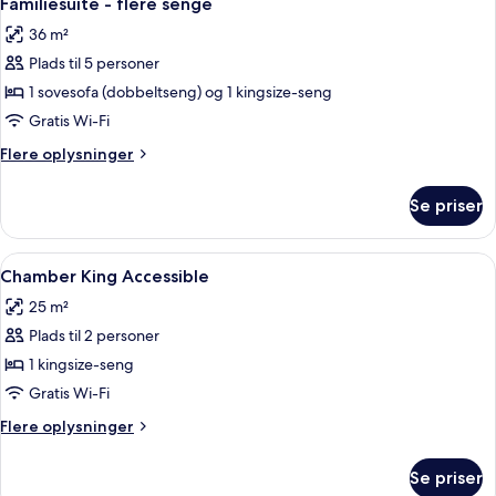
Familiesuite - flere senge
alle
queensize-
36 m²
seng
billeder
Plads til 5 personer
af
Familiesuite
1 sovesofa (dobbeltseng) og 1 kingsize-seng
-
Gratis Wi-Fi
flere
Flere
Flere oplysninger
senge
oplysninger
om
Se priser
Familiesuite
-
flere
Indlæs
Et hotelværelse med en stor seng, en 
3
senge
Chamber King Accessible
alle
25 m²
billeder
Plads til 2 personer
af
Chamber
1 kingsize-seng
King
Gratis Wi-Fi
Accessible
Flere
Flere oplysninger
oplysninger
om
Se priser
Chamber