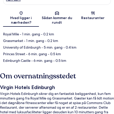
Kort
Hvad ligger i
Sådan kommer du
Restauranter
nærheden?
rundt
Royal Mile
- 1 min. gang
- 0.2 km
Grassmarket
- 1 min. gang
- 0.2 km
University of Edinburgh
- 5 min. gang
- 0.4 km
Princes Street
- 6 min. gang
- 0.5 km
Edinburgh Castle
- 6 min. gang
- 0.5 km
Om overnatningsstedet
Virgin Hotels Edinburgh
Virgin Hotels Edinburgh sikrer dig en fantastisk beliggenhed, kun fem
minutters gang fra Royal Mile og Grassmarket. Gæster kan få lidt motion
i det døgnåbne fitnesscenter eller få noget at spise på Commons Club
Restaurant, der serverer aftensmad og er en af 2 restauranter. Dette
hotel med luksusfaciliteter ligger desuden kun 10 minutters gang fra