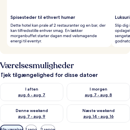
Spisesteder til ethvert humør
Luksur
Dette hotel kan prale af 2 restauranter og en bar, der
Slip dig
kan tilfredsstille enhver smag. En lækker
opdagels
morgenbuffet starter dagen med velsmagende
sengetøj
energi til eventyr.
godnatd
Værelsesmuligheder
Tjek tilgængelighed for disse datoer
Tjek tilgængelighed for i aften aug. 6 - aug. 7
Tjek tilgængelighed for i morg
I aften
I morgen
aug. 6 - aug. 7
aug. 7 - aug. 8
Tjek tilgængelighed for denne weekend aug. 7 - aug. 9
Tjek tilgængelighed for næste
Denne weekend
Næste weekend
aug. 7 - aug. 9
aug. 14 - aug. 16
Tilgængelige
Alle værelser
1 seng
2 senge