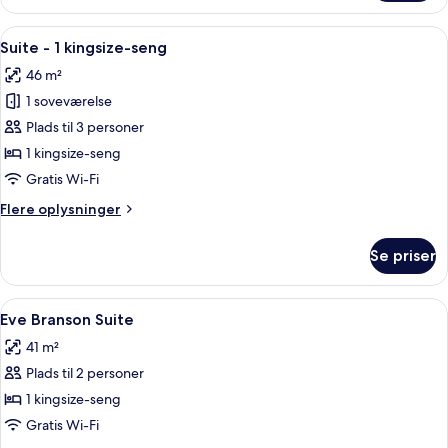
King
Accessible
Indlæs
Et hotelværelse med en seng, to senge
3
Suite - 1 kingsize-seng
alle
46 m²
billeder
1 soveværelse
af
Suite
Plads til 3 personer
-
1 kingsize-seng
1
Gratis Wi-Fi
kingsize-
Flere
Flere oplysninger
seng
oplysninger
om
Se priser
Suite
-
1
Indlæs
En kompakt opholdsstue med et tekøkken
2
kingsize-
Eve Branson Suite
alle
seng
41 m²
billeder
Plads til 2 personer
af
Eve
1 kingsize-seng
Branson
Gratis Wi-Fi
Suite