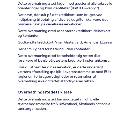
Dette overnatningssted tager mod gæster af alle seksuelle
orienteringer og kønsidentiteter (LGBTQ+-venligt).
Det navn, der står på det kreditkort, som bruges ved
indtjekning til betaling af diverse udgifter, skal være det
primære navn på værelsesreservationen.
Dette overnatningssted accepterer kreditkort, debetkort
og kontanter.
Godkendte kreditkort: Visa, Mastercard, American Express
Der er mulighed for betaling uden kontanter.
Dette overnatningssted forbeholder sig retten til at
reservere et beløb på gæstens kreditkort inden ankomst.
Hvis du afbestiller din reservation, er dette underlagt
værtens afbestillingspolitik. I overensstemmelse med EU's
regler om forbrugerrettigheder er reservation af
overnatning ikke omfattet af fortrydelsesretten.
Overnatningsstedets klasse
Dette overnatningssted har modtaget sin officielle
stjernebedømmelse fra VisitScotland, Skotlands nationale
turistorganisation.