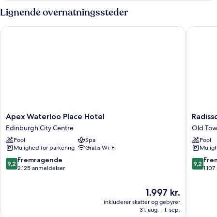
Lignende overnatningssteder
Apex Waterloo Place Hotel
Radisson
Apex
Radisso
Apex Waterloo Place Hotel
Radiss
Waterloo
Blu
Edinburgh City Centre
Old Tow
Place
Hotel,
Pool
Spa
Pool
Hotel
Edinbur
Mulighed for parkering
Gratis Wi-Fi
Muligh
Edinburgh
City
City
Centre
9.2
9.2
Fremragende
Fre
9,2
9,2
Centre
Old
ud
ud
2.125 anmeldelser
1.107
Town
af
af
Edinbur
10,
10,
Prisen
1.997 kr.
Fremragende,
Fremrag
er
inkluderer skatter og gebyrer
2.125
1.107
1.997 kr.
31. aug. - 1. sep.
anmeldelser
anmelde