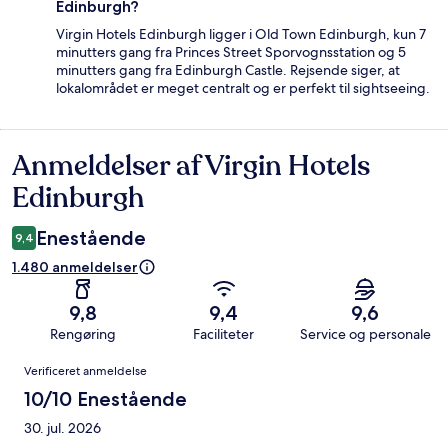
Edinburgh?
Virgin Hotels Edinburgh ligger i Old Town Edinburgh, kun 7
minutters gang fra Princes Street Sporvognsstation og 5
minutters gang fra Edinburgh Castle. Rejsende siger, at
lokalområdet er meget centralt og er perfekt til sightseeing.
Anmeldelser af Virgin Hotels
Anmeldelser
Edinburgh
Enestående
9,4
1.480 anmeldelser
9,8
9,4
9,6
Rengøring
Faciliteter
Service og personale
Anmeldelser
Verificeret anmeldelse
10/10 Enestående
30. jul. 2026