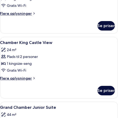
King
Gratis Wi-Fi
Flere
Flere oplysninger
oplysninger
om
Se priser
Chamber
King
Indlæs
Et hotelværelse med seng, badeværelse
3
Chamber King Castle View
alle
24 m²
billeder
Plads til 2 personer
af
Chamber
1 kingsize-seng
King
Gratis Wi-Fi
Castle
Flere
Flere oplysninger
View
oplysninger
om
Se priser
Chamber
King
Castle
Indlæs
Et soveværelse med en seng, et billed
4
View
Grand Chamber Junior Suite
alle
44 m²
billeder