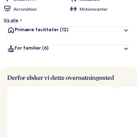
ø
Aircondition
Motionscenter
m
t
Vis alle
a
Primære faciliteter
(12)
f
r
For familier
(6)
e
j
s
e
n
d
Derfor elsker vi dette overnatningssted
e