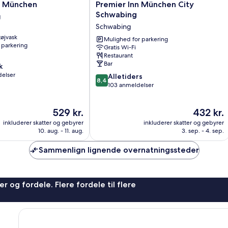
Premier
T München
Premier Inn München City
Inn
Schwabing
g
München
Schwabing
g
City
 tøjvask
Schwabing
Mulighed for parkering
 parkering
Gratis Wi-Fi
Schwabing
Restaurant
Bar
k
elser
8.4
Alletiders
8,4
ud
103 anmeldelser
af
10,
Prisen
Prisen
529 kr.
432 kr.
Alletiders,
er
er
103
inkluderer skatter og gebyrer
inkluderer skatter og gebyrer
529 kr.
432 kr.
anmeldelser
10. aug. - 11. aug.
3. sep. - 4. sep.
Sammenlign lignende overnatningssteder
r og fordele. Flere fordele til flere