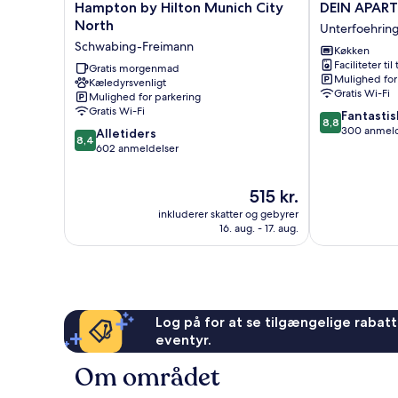
Hampton
DEIN
Hampton by Hilton Munich City
DEIN APAR
by
APART
North
Unterfoehrin
Hilton
München
Schwabing-Freimann
Køkken
Munich
Unterfoehrin
Faciliteter til
City
Gratis morgenmad
Mulighed for
Kæledyrsvenligt
North
Gratis Wi-Fi
Mulighed for parkering
Schwabing-
Gratis Wi-Fi
8.8
Fantastis
Freimann
8,8
ud
300 anmeld
8.4
Alletiders
8,4
af
ud
602 anmeldelser
10,
af
Fantastisk,
10,
Prisen
515 kr.
300
Alletiders,
er
anmeldelser
602
inkluderer skatter og gebyrer
515 kr.
anmeldelser
16. aug. - 17. aug.
Log på for at se tilgængelige rabatte
eventyr.
Om området