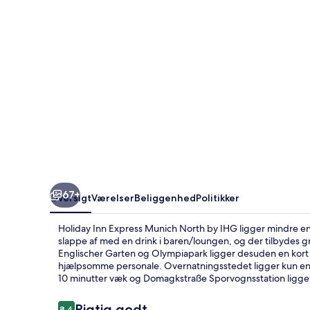
North
by
IHG
67+
Oversigt
Værelser
Beliggenhed
Politikker
Holiday Inn Express Munich North by IHG ligger mindre en
slappe af med en drink i baren/loungen, og der tilbydes gra
Englischer Garten og Olympiapark ligger desuden en kort 
hjælpsomme personale. Overnatningsstedet ligger kun en k
10 minutter væk og Domagkstraße Sporvognsstation ligger 
Anmeldelser
Rigtig godt
8,4