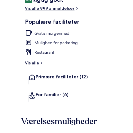
8,4 ud af 10.
Vis alle 999 anmeldelser
Udendørsom
Populære faciliteter
Gratis morgenmad
Mulighed for parkering
Restaurant
Vis alle
Primære faciliteter
(12)
For familier
(6)
Værelsesmuligheder