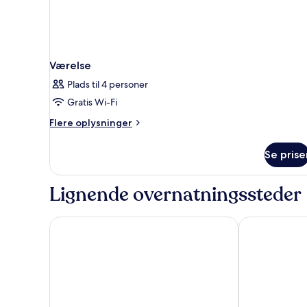
Værelse
Plads til 4 personer
Gratis Wi-Fi
Flere
Flere oplysninger
oplysninger
om
Se prise
Værelse
Lignende overnatningssteder
Hampton by Hilton Munich City North
DEIN APART 