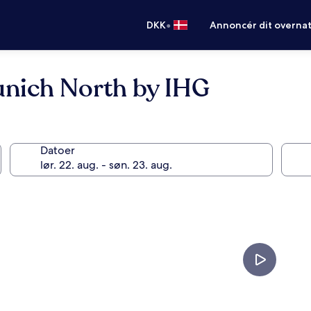
•
DKK
Annoncér dit overna
unich North by IHG
Datoer