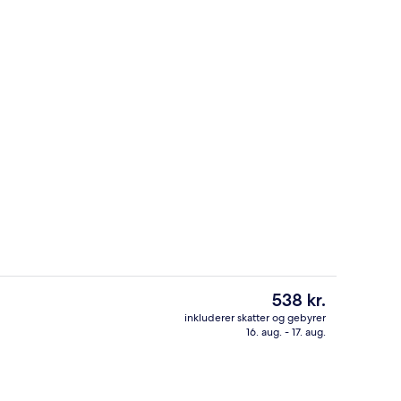
Udendørsområde
Den
538 kr.
nuværende
inkluderer skatter og gebyrer
pris
16. aug. - 17. aug.
råde
Udendørsområde
er
538 kr.