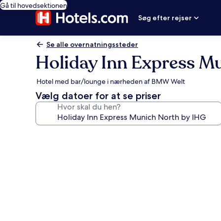
Gå til hovedsektionen
Søg efter rejser
Se alle overnatningssteder
Holiday Inn Express M
Hotel med bar/lounge i nærheden af BMW Welt
Vælg datoer for at se priser
Hvor skal du hen?
Billedgalleri
for
Holiday
Inn
Express
Munich