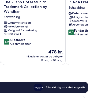
The
PLAZA
The Rilano Hotel Munich,
PLAZA Premium Mü
Rilano
Premium
Trademark Collection by
Schwabing
Hotel
München
Wyndham
Kæledyrsvenligt
Munich,
Schwabing
Schwabing
Mulighed for parkering
Trademark
Gratis Wi-Fi
Collection
Lufthavnstransport
Aircondition
by
Kæledyrsvenligt
8.6
Mulighed for parkering
Fantastisk
Wyndham
8,6
Gratis Wi-Fi
ud
449 anmeldelser
Schwabing
af
8.0
Alletiders
8,0
10,
ud
725 anmeldelser
Fantastisk,
af
Prisen
478 kr.
449
10,
er
anmeldelser
Alletiders,
inkluderer skatter og gebyrer
inkluderer 
478 kr.
19. aug. - 20. aug.
725
anmeldelser
Log på
Tilmeld dig nu – det er gratis