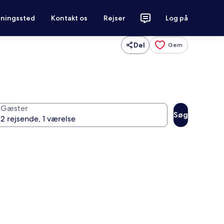
tningssted
Kontakt os
Rejser
Log på
Del
Gem
Gæster
Søg