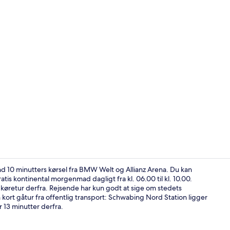
Skabervideo
d 10 minutters kørsel fra BMW Welt og Allianz Arena. Du kan
tis kontinental morgenmad dagligt fra kl. 06.00 til kl. 10.00.
køretur derfra. Rejsende har kun godt at sige om stedets
Udendørsom
ort gåtur fra offentlig transport: Schwabing Nord Station ligger
13 minutter derfra.