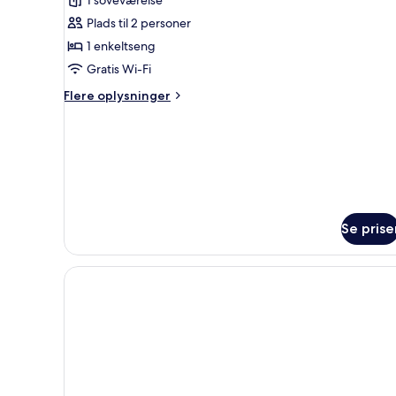
Plads til 2 personer
1 enkeltseng
Gratis Wi-Fi
Flere
Flere oplysninger
oplysninger
om
Standardværelse
Se prise