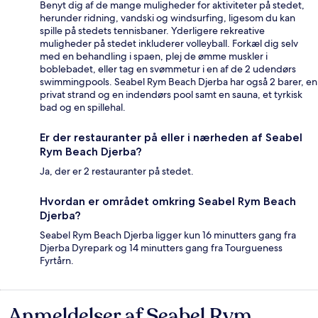
Benyt dig af de mange muligheder for aktiviteter på stedet,
herunder ridning, vandski og windsurfing, ligesom du kan
spille på stedets tennisbaner. Yderligere rekreative
muligheder på stedet inkluderer volleyball. Forkæl dig selv
med en behandling i spaen, plej de ømme muskler i
boblebadet, eller tag en svømmetur i en af de 2 udendørs
swimmingpools. Seabel Rym Beach Djerba har også 2 barer, en
privat strand og en indendørs pool samt en sauna, et tyrkisk
bad og en spillehal.
Er der restauranter på eller i nærheden af Seabel
Rym Beach Djerba?
Ja, der er 2 restauranter på stedet.
Hvordan er området omkring Seabel Rym Beach
Djerba?
Seabel Rym Beach Djerba ligger kun 16 minutters gang fra
Djerba Dyrepark og 14 minutters gang fra Tourgueness
Fyrtårn.
Anmeldelser af Seabel Rym
Anmeldelser