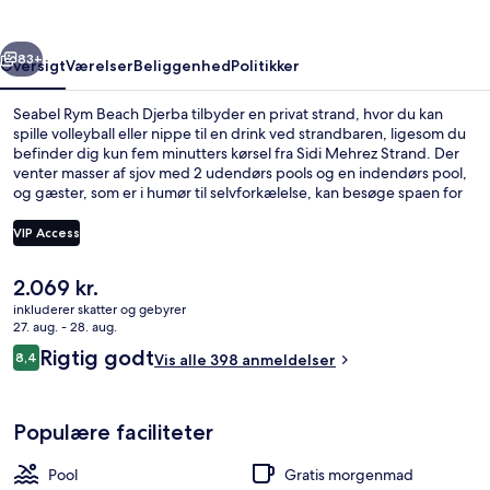
rige
Næste
83+
Oversigt
Værelser
Beliggenhed
Politikker
Seabel Rym Beach Djerba tilbyder en privat strand, hvor du kan
spille volleyball eller nippe til en drink ved strandbaren, ligesom du
befinder dig kun fem minutters kørsel fra Sidi Mehrez Strand. Der
venter masser af sjov med 2 udendørs pools og en indendørs pool,
og gæster, som er i humør til selvforkælelse, kan besøge spaen for
at nyde godt af hot stone-massage, ansigtsbehandlinger og body
scrub-behandlinger. Spisemulighederne tæller 2 restauranter, og
VIP Access
de 2 barer/lounger er gode steder at nyde en kølig drink. Dette
resort med alt inklusive har også en gratis børneklub, et boblebad
Den
2.069 kr.
og en sauna. Rejsende har kun godt at sige om stedets hjælpsomme
Strandbar
nuværende
personale.
inkluderer skatter og gebyrer
pris
27. aug. - 28. aug.
er
Anmeldelser
Rigtig godt
8,4
Vis alle 398 anmeldelser
2.069 kr.
8,4 ud af 10.
Populære faciliteter
Pool
Gratis morgenmad