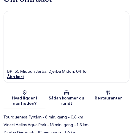
BP 155 Midoun Jerba, Djerba Midun, 04116
Åbn kort
Kort
Hvad ligger i
Sådan kommer du
Restauranter
nærheden?
rundt
Tourgueness Fyrtårn
- 8 min. gang
- 0.8 km
Vincci Helios Aqua Park
- 15 min. gang
- 1.3 km
Djerba Dyrepark
- 19 min. gang
- 1.6 km