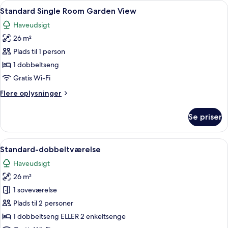
Indlæs
Et moderne hotelværelse med en stor se
have
7
personer
Standard Single Room Garden View
alle
-
Haveudsigt
1
billeder
soveværelse
26 m²
af
-
Standard
Plads til 1 person
udsigt
Single
til
1 dobbeltseng
have
Room
Gratis Wi-Fi
Garden
Flere
Flere oplysninger
View
oplysninger
om
Se priser
Standard
Single
Room
Indlæs
Et hotelværelse med seng, skrivebord
7
Garden
Standard-dobbeltværelse
alle
View
Haveudsigt
billeder
26 m²
af
Standard-
1 soveværelse
dobbeltværelse
Plads til 2 personer
1 dobbeltseng ELLER 2 enkeltsenge