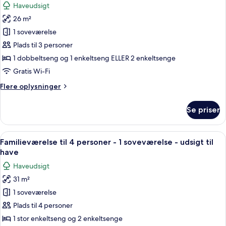
Haveudsigt
soveværelse
af
-
26 m²
Standardværelse
udsigt
1 soveværelse
til
til
have
3
Plads til 3 personer
personer
1 dobbeltseng og 1 enkeltseng ELLER 2 enkeltsenge
-
Gratis Wi-Fi
1
Flere
Flere oplysninger
soveværelse
oplysninger
-
om
Se priser
Standardværelse
udsigt
til
til
3
Indlæs
Et moderne hotelværelse med en stor se
have
7
personer
Familieværelse til 4 personer - 1 soveværelse - udsigt til
alle
-
have
1
billeder
Haveudsigt
soveværelse
af
-
31 m²
Familieværelse
udsigt
1 soveværelse
til
til
have
4
Plads til 4 personer
personer
1 stor enkeltseng og 2 enkeltsenge