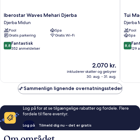
Iberostar
Tui
Iberostar Waves Mehari Djerba
Tui Ma
Waves
Magic
Djerba Midun
Djerba 
Mehari
Life
Pool
Spa
Pool
Djerba
Penelop
Gratis parkering
Gratis Wi-Fi
Spa
Djerba
Beach
Midun
Djerba
8.8
8.6
Fantastisk
Fant
8,8
8,6
Midun
ud
ud
352 anmeldelser
129 
af
af
10,
10,
Prisen
2.070 kr.
Fantastisk,
Fantasti
er
352
129
inkluderer skatter og gebyrer
2.070 kr.
anmeldelser
anmelde
30. aug. - 31. aug.
Sammenlign lignende overnatningssteder
Log på for at se tilgængelige rabatter og fordele. Flere
fordele til flere eventyr.
Log på
Tilmeld dig nu – det er gratis
Om området