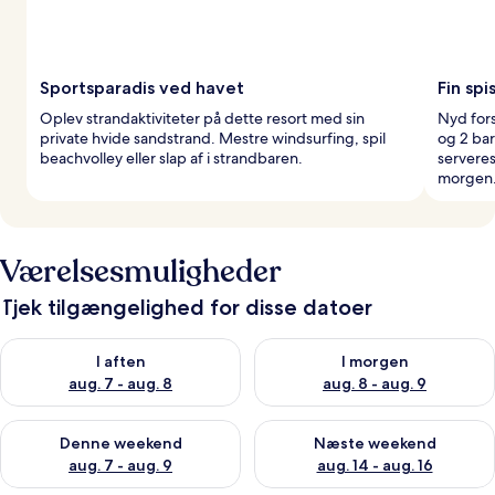
Sportsparadis ved havet
Fin sp
Oplev strandaktiviteter på dette resort med sin
Nyd fors
private hvide sandstrand. Mestre windsurfing, spil
og 2 bar
beachvolley eller slap af i strandbaren.
servere
morgen
Værelsesmuligheder
Tjek tilgængelighed for disse datoer
Tjek tilgængelighed for i aften aug. 7 - aug. 8
Tjek tilgængelighed for i morg
I aften
I morgen
aug. 7 - aug. 8
aug. 8 - aug. 9
Tjek tilgængelighed for denne weekend aug. 7 - aug. 9
Tjek tilgængelighed for næste
Denne weekend
Næste weekend
aug. 7 - aug. 9
aug. 14 - aug. 16