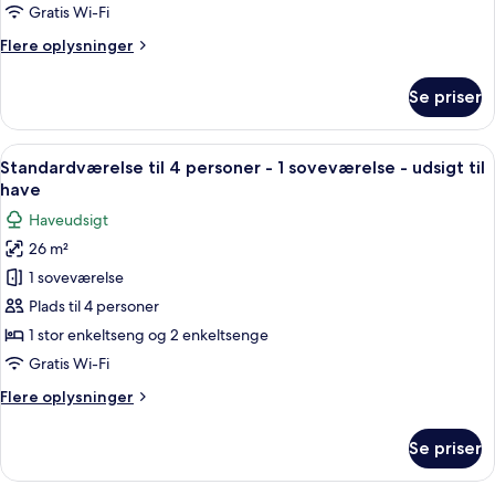
-
Gratis Wi-Fi
1
Flere
Flere oplysninger
soveværelse
oplysninger
-
om
Se priser
Familieværelse
udsigt
til
til
4
Indlæs
Et moderne hotelværelse med en stor se
have
5
personer
Standardværelse til 4 personer - 1 soveværelse - udsigt til
alle
-
have
1
billeder
Haveudsigt
soveværelse
af
-
26 m²
Standardværelse
udsigt
1 soveværelse
til
til
have
4
Plads til 4 personer
personer
1 stor enkeltseng og 2 enkeltsenge
-
Gratis Wi-Fi
1
Flere
Flere oplysninger
soveværelse
oplysninger
-
om
Se priser
Standardværelse
udsigt
til
til
4