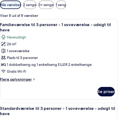
Tilgængelige
Alle værelser
2 senge
3+ senge
1 seng
filtre
for
Viser 8 ud af 8 værelser
værelser
Indlæs
Et hotelværelse med seng, skrivebord
6
Familieværelse til 3 personer - 1 soveværelse - udsigt til
alle
have
billeder
Haveudsigt
af
26 m²
Familieværelse
1 soveværelse
til
3
Plads til 3 personer
personer
1 dobbeltseng og 1 enkeltseng ELLER 2 enkeltsenge
-
Gratis Wi-Fi
1
Flere
Flere oplysninger
soveværelse
oplysninger
-
om
Se priser
Familieværelse
udsigt
til
til
3
Indlæs
Et moderne hotelværelse med en stor se
have
6
personer
Standardværelse til 3 personer - 1 soveværelse - udsigt til
alle
-
have
1
billeder