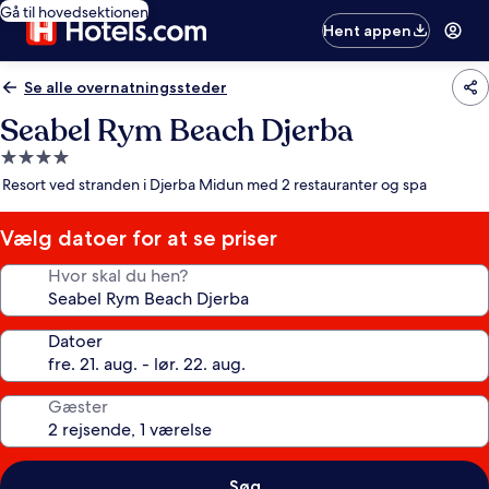
Gå til hovedsektionen
Hent appen
Se alle overnatningssteder
Seabel Rym Beach Djerba
4.0-
stjernet
Resort ved stranden i Djerba Midun med 2 restauranter og spa
overnatningssted
Vælg datoer for at se priser
Hvor skal du hen?
Datoer
Gæster
Søg