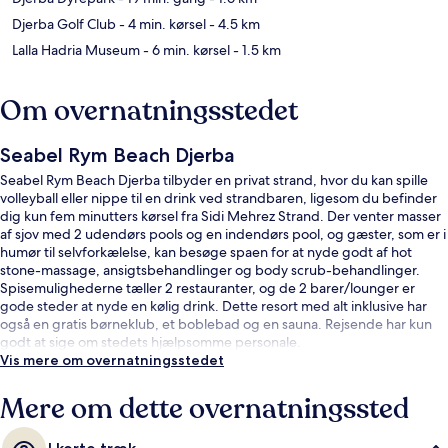
Djerba Golf Club
- 4 min. kørsel
- 4.5 km
Lalla Hadria Museum
- 6 min. kørsel
- 1.5 km
Om overnatningsstedet
Seabel Rym Beach Djerba
Seabel Rym Beach Djerba tilbyder en privat strand, hvor du kan spille
volleyball eller nippe til en drink ved strandbaren, ligesom du befinder
dig kun fem minutters kørsel fra Sidi Mehrez Strand. Der venter masser
af sjov med 2 udendørs pools og en indendørs pool, og gæster, som er i
humør til selvforkælelse, kan besøge spaen for at nyde godt af hot
stone-massage, ansigtsbehandlinger og body scrub-behandlinger.
Spisemulighederne tæller 2 restauranter, og de 2 barer/lounger er
gode steder at nyde en kølig drink. Dette resort med alt inklusive har
også en gratis børneklub, et boblebad og en sauna. Rejsende har kun
godt at sige om stedets hjælpsomme personale.
Vis mere om overnatningsstedet
Mere om dette overnatningssted