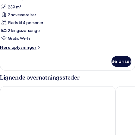
alle
239 m²
billeder
2 soveværelser
af
Villa
Plads til 4 personer
Suite,
2 kingsize-senge
2
Gratis Wi-Fi
Bedrooms
Flere
Flere oplysninger
oplysninger
om
Se priser
Villa
Suite,
2
Lignende overnatningssteder
Bedrooms
Suncoast Hotel and Casino
Mandalay