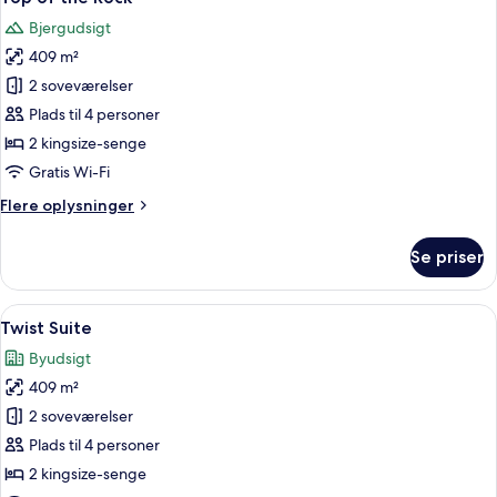
alle
Bjergudsigt
billeder
409 m²
af
Top
2 soveværelser
of
Plads til 4 personer
the
2 kingsize-senge
Rock
Gratis Wi-Fi
Flere
Flere oplysninger
oplysninger
om
Se priser
Top
of
the
Indlæs
Et moderne soveværelse med en stor se
7
Rock
Twist Suite
alle
Byudsigt
billeder
409 m²
af
Twist
2 soveværelser
Suite
Plads til 4 personer
2 kingsize-senge