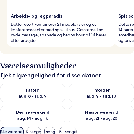
Arbejds- og legparadis
Spis s
Dette resort kombinerer 21 mødelokaler og et
Dette re
konferencecenter med spa-luksus. Gæsterne kan
14 barer
nyde massage, spabade og happy hour på 14 barer
amerika
efter arbejde.
og priva
Værelsesmuligheder
Tjek tilgængelighed for disse datoer
Tjek tilgængelighed for i aften aug. 8 - aug. 9
Tjek tilgængelighed for i morg
I aften
I morgen
aug. 8 - aug. 9
aug. 9 - aug. 10
Tjek tilgængelighed for denne weekend aug. 14 - aug. 16
Tjek tilgængelighed for næste
Denne weekend
Næste weekend
aug. 14 - aug. 16
aug. 21 - aug. 23
Tilgængelige
Alle værelser
2 senge
1 seng
3+ senge