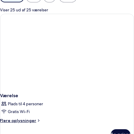
filtre
for
Viser 25 ud af 25 værelser
værelser
Værelse
Plads til 4 personer
Gratis Wi-Fi
Flere
Flere oplysninger
oplysninger
om