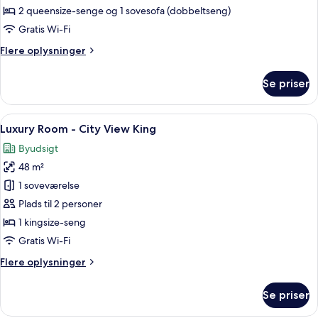
2
2 queensize-senge og 1 sovesofa (dobbeltseng)
Queen
Gratis Wi-Fi
Beds
Flere
Flere oplysninger
oplysninger
om
Se priser
Signature
Suite,
2
Indlæs
Et rummeligt hotelværelse med en stor
7
Queen
Luxury Room - City View King
alle
Beds
Byudsigt
billeder
48 m²
af
Luxury
1 soveværelse
Room
Plads til 2 personer
-
1 kingsize-seng
City
Gratis Wi-Fi
View
Flere
Flere oplysninger
King
oplysninger
om
Se priser
Luxury
Room