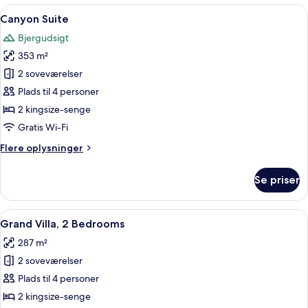
1
Indlæs
Et moderne hotelværelse med en stor 
9
Bedroom
Canyon Suite
alle
Bjergudsigt
billeder
353 m²
af
Canyon
2 soveværelser
Suite
Plads til 4 personer
2 kingsize-senge
Gratis Wi-Fi
Flere
Flere oplysninger
oplysninger
om
Se priser
Canyon
Suite
Indlæs
Poolområde på taget med liggestol, si
15
Grand Villa, 2 Bedrooms
alle
287 m²
billeder
2 soveværelser
af
Grand
Plads til 4 personer
Villa,
2 kingsize-senge