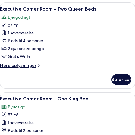
-
Indlæs
Et moderne hotelværelse med en stor s
6
Canyon
Executive Corner Room - Two Queen Beds
alle
View
Bjergudsigt
Two
billeder
Queen
57 m²
af
Executive
1 soveværelse
Corner
Plads til 4 personer
Room
2 queensize-senge
-
Gratis Wi-Fi
Two
Flere
Flere oplysninger
Queen
oplysninger
Beds
om
Se priser
Executive
Corner
Room
Indlæs
Et moderne hotelværelse med en stor se
6
-
Executive Corner Room - One King Bed
alle
Two
Byudsigt
Queen
billeder
Beds
57 m²
af
Executive
1 soveværelse
Corner
Plads til 2 personer