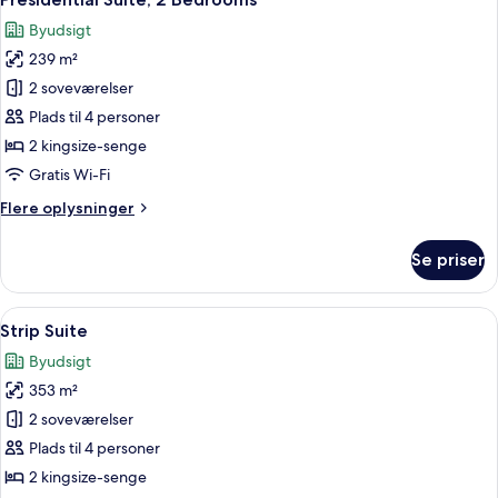
alle
Byudsigt
billeder
239 m²
af
Presidential
2 soveværelser
Suite,
Plads til 4 personer
2
2 kingsize-senge
Bedrooms
Gratis Wi-Fi
Flere
Flere oplysninger
oplysninger
om
Se priser
Presidential
Suite,
2
Indlæs
En moderne hotellobby med et marmorg
9
Bedrooms
Strip Suite
alle
Byudsigt
billeder
353 m²
af
Strip
2 soveværelser
Suite
Plads til 4 personer
2 kingsize-senge