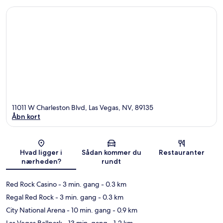
11011 W Charleston Blvd, Las Vegas, NV, 89135
Åbn kort
Kort
Hvad ligger i
Sådan kommer du
Restauranter
nærheden?
rundt
Red Rock Casino
- 3 min. gang
- 0.3 km
Regal Red Rock
- 3 min. gang
- 0.3 km
City National Arena
- 10 min. gang
- 0.9 km
Las Vegas Ballpark
- 13 min. gang
- 1.2 km