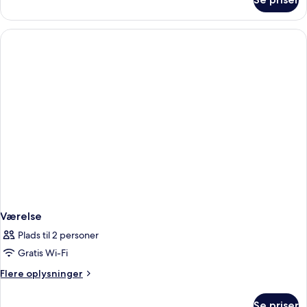
Værelse
Værelse
Plads til 2 personer
Gratis Wi-Fi
Flere
Flere oplysninger
oplysninger
om
Se priser