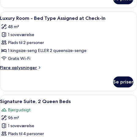
Signature
Suite,
1
Indlæs
Et moderne hotelværelse med seng, nat
6
King
Luxury Room - Bed Type Assigned at Check-In
alle
Bed
48 m²
billeder
1 soveværelse
af
Luxury
Plads til 2 personer
Room
1 kingsize-seng ELLER 2 queensize-senge
-
Gratis Wi-Fi
Bed
Flere
Flere oplysninger
Type
oplysninger
Assigned
om
Se priser
Luxury
at
Room
Check-
-
Indlæs
Et hotelværelse med to senge, en sofa, e
In
7
Bed
Signature Suite, 2 Queen Beds
alle
Type
Bjergudsigt
Assigned
billeder
at
96 m²
af
Check-
Signature
1 soveværelse
In
Suite,
Plads til 4 personer