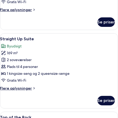
Gratis Wi-Fi
Flere
Flere oplysninger
oplysninger
om
Se priser
Strip
Suite
Indlæs
Et hotelværelse med to senge, en bænk
12
Straight Up Suite
alle
Byudsigt
billeder
169 m²
af
Straight
2 soveværelser
Up
Plads til 4 personer
Suite
1 kingsize-seng og 2 queensize-senge
Gratis Wi-Fi
Flere
Flere oplysninger
oplysninger
om
Se priser
Straight
Up
Suite
Indlæs
Et moderne hotelværelse med en stor s
12
Top of the Rock