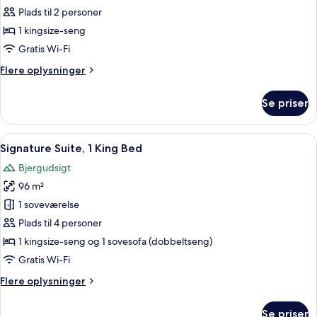
suite
Plads til 2 personer
-
1 kingsize-seng
1
Gratis Wi-Fi
soveværelse
Flere
Flere oplysninger
oplysninger
om
Se priser
Luksus-
suite
-
Indlæs
Egyptiske bomuldslagner, premium-s
7
1
Signature Suite, 1 King Bed
alle
soveværelse
Bjergudsigt
billeder
96 m²
af
Signature
1 soveværelse
Suite,
Plads til 4 personer
1
1 kingsize-seng og 1 sovesofa (dobbeltseng)
King
Gratis Wi-Fi
Bed
Flere
Flere oplysninger
oplysninger
om
Se priser