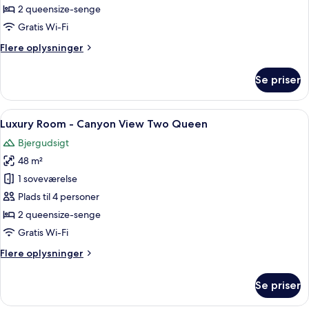
-
2 queensize-senge
City
Gratis Wi-Fi
View
Flere
Flere oplysninger
Two
oplysninger
Queen
om
Se priser
Luxury
Room
-
Indlæs
Et hotelværelse med to senge, en sofa
6
City
Luxury Room - Canyon View Two Queen
alle
View
Bjergudsigt
Two
billeder
Queen
48 m²
af
Luxury
1 soveværelse
Room
Plads til 4 personer
-
2 queensize-senge
Canyon
Gratis Wi-Fi
View
Flere
Flere oplysninger
Two
oplysninger
Queen
om
Se priser
Luxury
Room