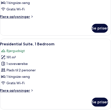
Room
1 kingsize-seng
-
Gratis Wi-Fi
One
Flere
Flere oplysninger
King
oplysninger
Bed
om
Se priser
Executive
Corner
Room
Indlæs
Et moderne hotelværelse med en stor 
11
-
Presidential Suite, 1 Bedroom
alle
One
Bjergudsigt
King
billeder
Bed
191 m²
af
Presidential
1 soveværelse
Suite,
Plads til 2 personer
1
1 kingsize-seng
Bedroom
Gratis Wi-Fi
Flere
Flere oplysninger
oplysninger
om
Se priser
Presidential
Suite,