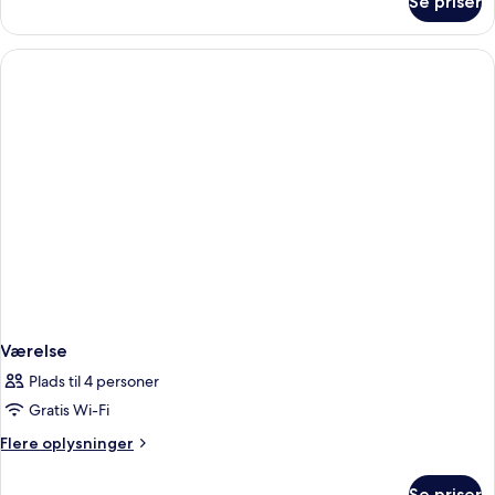
Se priser
Værelse
Værelse
Plads til 4 personer
Gratis Wi-Fi
Flere
Flere oplysninger
oplysninger
om
Se priser