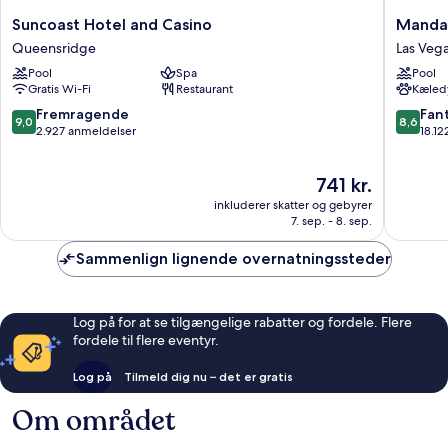
Suncoast
Mandal
Suncoast Hotel and Casino
Mandal
Hotel
Bay
Queensridge
Las Vega
and
Resort
Pool
Spa
Pool
Casino
And
Gratis Wi-Fi
Restaurant
Kæledy
Queensridge
Casino
Las
9.0
8.6
Fremragende
Fant
9,0
8,6
Vegas
ud
ud
2.927 anmeldelser
18.1
Strip
af
af
10,
10,
Prisen
741 kr.
Fremragende,
Fantasti
er
2.927
18.122
inkluderer skatter og gebyrer
741 kr.
anmeldelser
anmelde
7. sep. - 8. sep.
Sammenlign lignende overnatningssteder
Log på for at se tilgængelige rabatter og fordele. Flere
fordele til flere eventyr.
Log på
Tilmeld dig nu – det er gratis
Om området