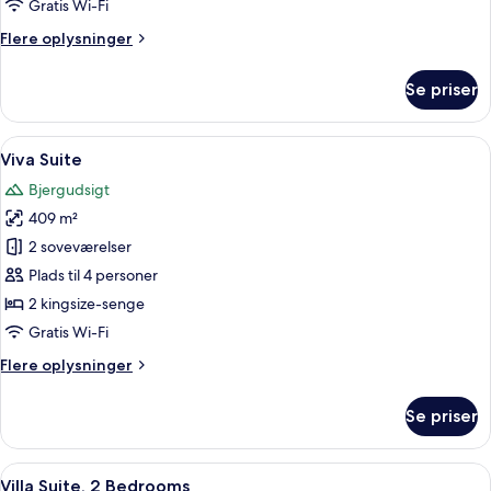
Gratis Wi-Fi
Flere
Flere oplysninger
oplysninger
om
Se priser
Twist
Suite
Indlæs
En moderne stue med et stort vindue,
13
Viva Suite
alle
Bjergudsigt
billeder
409 m²
af
Viva
2 soveværelser
Suite
Plads til 4 personer
2 kingsize-senge
Gratis Wi-Fi
Flere
Flere oplysninger
oplysninger
om
Se priser
Viva
Suite
Indlæs
Et billardbord med en kølbold, omgive
13
Villa Suite, 2 Bedrooms