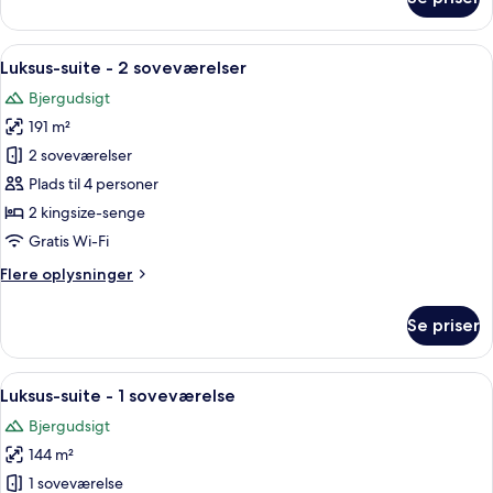
Værelse
Indlæs
Et hotelværelse med stort vindue og 
5
Luksus-suite - 2 soveværelser
alle
Bjergudsigt
billeder
191 m²
af
Luksus-
2 soveværelser
suite
Plads til 4 personer
-
2 kingsize-senge
2
Gratis Wi-Fi
soveværelser
Flere
Flere oplysninger
oplysninger
om
Se priser
Luksus-
suite
-
Indlæs
En moderne stue med en stor hjørneso
6
2
Luksus-suite - 1 soveværelse
alle
soveværelser
Bjergudsigt
billeder
144 m²
af
Luksus-
1 soveværelse