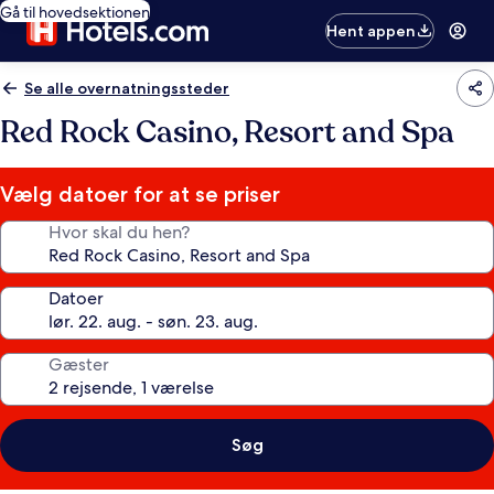
Gå til hovedsektionen
Hent appen
Se alle overnatningssteder
Red Rock Casino, Resort and Spa
Vælg datoer for at se priser
Hvor skal du hen?
Datoer
Gæster
Søg