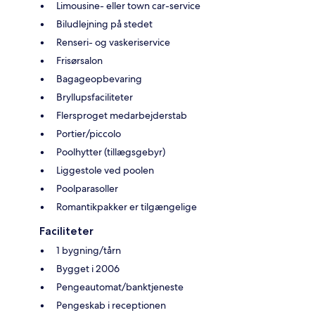
Limousine- eller town car-service
Biludlejning på stedet
Renseri- og vaskeriservice
Frisørsalon
Bagageopbevaring
Bryllupsfaciliteter
Flersproget medarbejderstab
Portier/piccolo
Poolhytter (tillægsgebyr)
Liggestole ved poolen
Poolparasoller
Romantikpakker er tilgængelige
Faciliteter
1 bygning/tårn
Bygget i 2006
Pengeautomat/banktjeneste
Pengeskab i receptionen