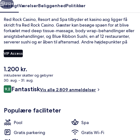
212+
Oversigt
Værelser
Beliggenhed
Politikker
Red Rock Casino, Resort and Spa tilbyder et kasino aog ligger få
skridt fra Red Rock Casino. Gæster kan besøge spaen for at blive
forkælet med deep tissue-massage, body wrap-behandlinger eller
ansigtsbehandlinger, og Blue Ribbon Sushi, en af 12 restauranter,
serverer sushi og er åben til aftensmad. Andre højdepunkter på
dette resort med luksusfaciliteter omfatter 14 barer/lounger, en
udendørs pool og en bar ved poolen. Rejsende har kun godt at sige
VIP Access
om stedets praktiske parkeringsmuligheder og pool.
Den
1.200 kr.
Udendørs pool, åben fra kl. 09.00 til kl
nuværende
inkluderer skatter og gebyrer
pris
30. aug. - 31. aug.
er
Anmeldelser
Fantastisk
9,2
Vis alle 2.809 anmeldelser
1.200 kr.
9,2 ud af 10.
Populære faciliteter
Pool
Spa
Gratis parkering
Gratis Wi-Fi