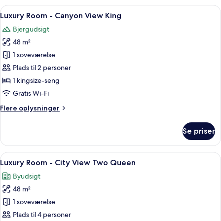
-
Indlæs
Et rummeligt hotelværelse med en stor
8
City
Luxury Room - Canyon View King
alle
View
Bjergudsigt
King
billeder
48 m²
af
Luxury
1 soveværelse
Room
Plads til 2 personer
-
1 kingsize-seng
Canyon
Gratis Wi-Fi
View
Flere
Flere oplysninger
King
oplysninger
om
Se priser
Luxury
Room
-
Indlæs
Et hotelværelse med to senge, en sofa
6
Canyon
Luxury Room - City View Two Queen
alle
View
Byudsigt
King
billeder
48 m²
af
Luxury
1 soveværelse
Room
Plads til 4 personer