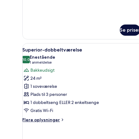
Deluxe-
dupleks
Se prise
Indlæs
Et hotelværelse med en seng, e
7
Superior-dobbeltværelse
alle
Enestående
billeder
10,0
10,0 ud af 10
(1
1 anmeldelse
af
anmeldelse)
Bakkeudsigt
Superior-
24 m²
dobbeltværelse
1 soveværelse
Plads til 3 personer
1 dobbeltseng ELLER 2 enkeltsenge
Gratis Wi-Fi
Flere
Flere oplysninger
oplysninger
om
Superior-