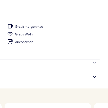
udendørs pool, åben fra kl. 10.00 til kl. 18.00, parasoller
Gratis morgenmad
Gratis Wi-Fi
Aircondition