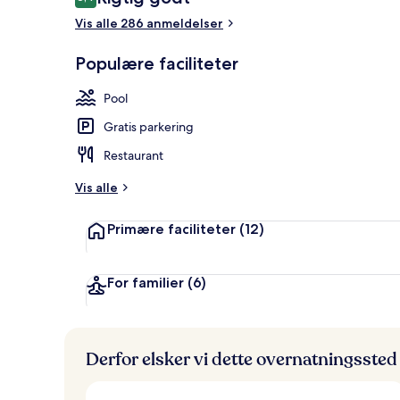
8,4 ud af 10.
Vis alle 286 anmeldelser
Sæsonbestemt 
Populære faciliteter
Pool
Gratis parkering
Restaurant
Vis alle
Primære faciliteter
(12)
For familier
(6)
Derfor elsker vi dette overnatningssted