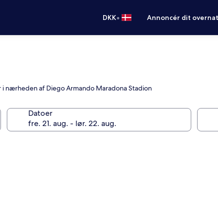
•
DKK
Annoncér dit overna
gger i nærheden af Diego Armando Maradona Stadion
Datoer