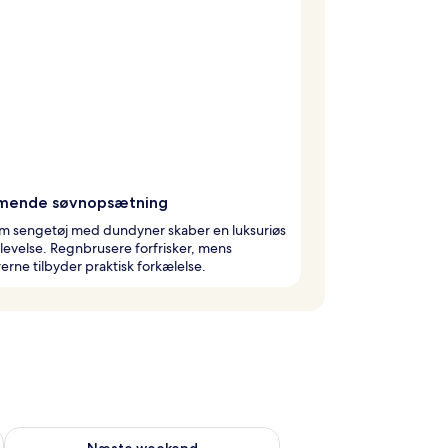
mende søvnopsætning
m sengetøj med dundyner skaber en luksuriøs
evelse. Regnbrusere forfrisker, mens
erne tilbyder praktisk forkælelse.
d aug. 7 - aug. 9
Tjek tilgængelighed for næste weekend aug. 14 - aug. 16
Næste weekend