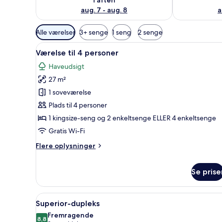
aug. 7 - aug. 8
a
Tilgængelige
Alle værelser
3+ senge
1 seng
2 senge
filtre
Indlæs
Et hotelværelse med en seng, e
for
3
Værelse til 4 personer
alle
værelser
Haveudsigt
billeder
27 m²
af
Værelse
1 soveværelse
til
Plads til 4 personer
4
1 kingsize-seng og 2 enkeltsenge ELLER 4 enkeltsenge
personer
Gratis Wi-Fi
Flere
Flere oplysninger
oplysninger
om
Se prise
Værelse
til
4
Indlæs
Et hotelværelse med ophøjet s
personer
3
Superior-dupleks
alle
Fremragende
billeder
8,8
8,8 ud af 10