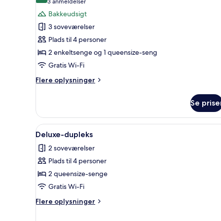
(3
3 anmeldelser
af
anmeldelser)
Bakkeudsigt
Superior-
3 soveværelser
dupleks
Plads til 4 personer
2 enkeltsenge og 1 queensize-seng
Gratis Wi-Fi
Flere
Flere oplysninger
oplysninger
om
Se prise
Superior-
dupleks
Indlæs
Et moderne hotelværelse med t
18
Deluxe-dupleks
alle
2 soveværelser
billeder
Plads til 4 personer
af
Deluxe-
2 queensize-senge
dupleks
Gratis Wi-Fi
Flere
Flere oplysninger
oplysninger
om