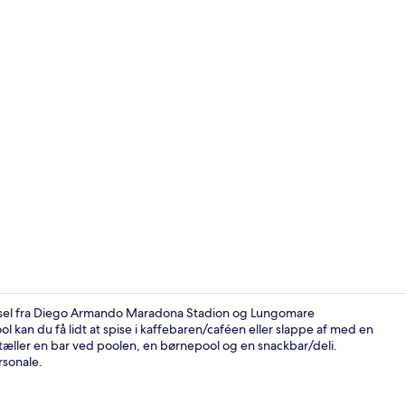
Executive-su
ørsel fra Diego Armando Maradona Stadion og Lungomare
 kan du få lidt at spise i kaffebaren/caféen eller slappe af med en
 tæller en bar ved poolen, en børnepool og en snackbar/deli.
Deluxe-værel
rsonale.