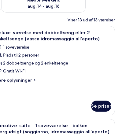
aug. 14 - aug. 16
Viser 13 ud af 13 værelser
 på væggen.
le og et lille bord.
ndlæs
Et hotelværelse med en sofa, et spisebord med
8
eluxe-værelse med dobbeltseng eller 2
le
keltsenge (vasca idromassaggio all'aperto)
illeder
1 soveværelse
f
Plads til 2 personer
eluxe-
2 dobbeltsenge og 2 enkeltsenge
ærelse
ed
Gratis Wi-Fi
obbeltseng
ere
ere oplysninger
ler
lysninger
m
luxe-
nkeltsenge
relse
vasca
Se priser
ed
dromassaggio
bbeltseng
ler
l'aperto)
 seng, to sengeborde og en vægmonteret lampe.
ndlæs
En balkon med jacuzzi, siddeplads og et bord 
3
ecutive-suite - 1 soveværelse - balkon -
le
keltsenge
ergudsigt (soggiorno, idromassaggio all'aperto)
asca
illeder