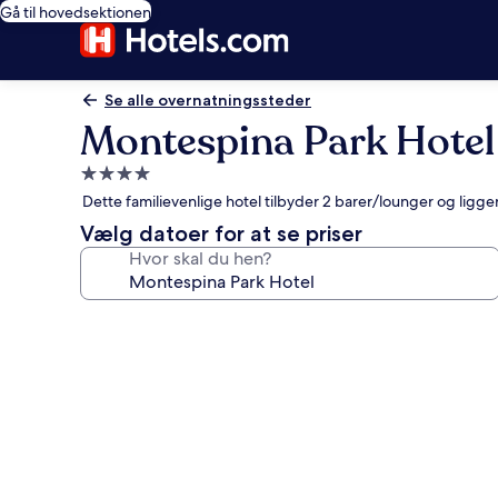
Gå til hovedsektionen
Se alle overnatningssteder
Montespina Park Hotel
4.0-
stjernet
Dette familievenlige hotel tilbyder 2 barer/lounger og li
overnatningssted
Vælg datoer for at se priser
Hvor skal du hen?
Billedgalleri
for
Montespina
Park
Hotel