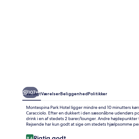
107+
Oversigt
Værelser
Beliggenhed
Politikker
Montespina Park Hotel ligger mindre end 10 minutters k
Caracciolo. Efter en dukkert i den sæsonåbne udendørs pool
drink i en af stedets 2 barer/lounger. Andre højdepunkter
Rejsende har kun godt at sige om stedets hjælpsomme pe
Anmeldelser
Rigtig godt
8,4