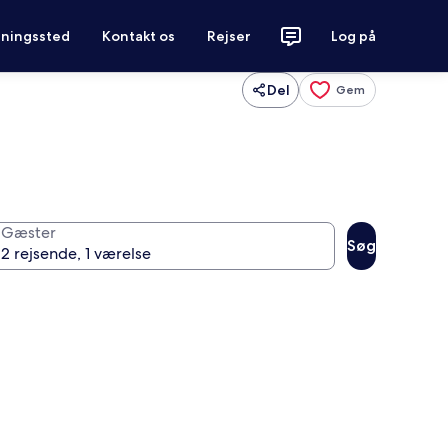
tningssted
Kontakt os
Rejser
Log på
Del
Gem
Gæster
Søg