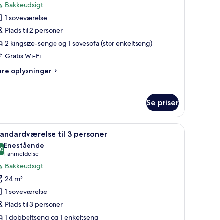
Bakkeudsigt
romassaggio
f
l'aperto)
1 soveværelse
xecutive-
Plads til 2 personer
uite
2 kingsize-senge og 1 sovesofa (stor enkeltseng)
Gratis Wi-Fi
oveværelse
ere
ere oplysninger
lysninger
alkon
m
ecutive-
Se priser
ite
jergudsigt
soggiorno,
 med fjernsyn og garderobeskab.
ndlæs
Et hotelværelse med seng, skrivebord med co
6
veværelse
dromassaggio
andardværelse til 3 personer
le
l'aperto)
Enestående
lkon
illeder
,0
10,0 ud af 10
(1
1 anmeldelse
f
anmeldelse)
Bakkeudsigt
ergudsigt
tandardværelse
oggiorno,
24 m²
l
romassaggio
1 soveværelse
l'aperto)
Plads til 3 personer
ersoner
1 dobbeltseng og 1 enkeltseng