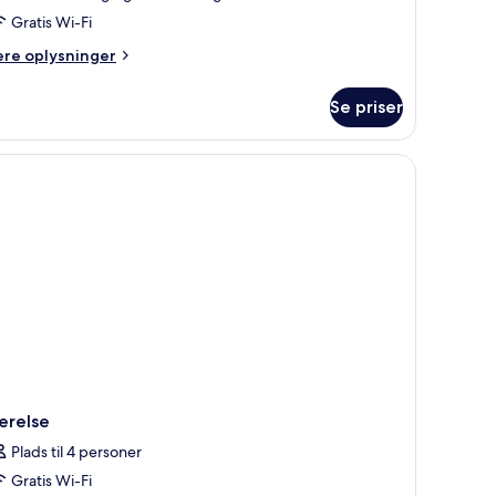
Gratis Wi-Fi
ere
ere oplysninger
lysninger
m
Se priser
andardværelse
rsoner
ærelse
Plads til 4 personer
Gratis Wi-Fi