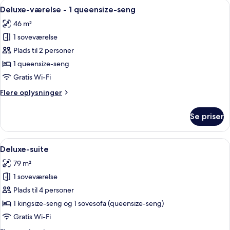
Indlæs
Et hotelværelse med spiseområde, tek
3
1
Deluxe-værelse - 1 queensize-seng
alle
queensize-
46 m²
seng
billeder
med
1 soveværelse
af
sovesofa
Deluxe-
Plads til 2 personer
værelse
1 queensize-seng
-
Gratis Wi-Fi
1
Flere
Flere oplysninger
queensize-
oplysninger
seng
om
Se priser
Deluxe-
værelse
-
Indlæs
Et hotelværelse med en stor seng, to 
9
1
Deluxe-suite
alle
queensize-
79 m²
seng
billeder
1 soveværelse
af
Deluxe-
Plads til 4 personer
suite
1 kingsize-seng og 1 sovesofa (queensize-seng)
Gratis Wi-Fi