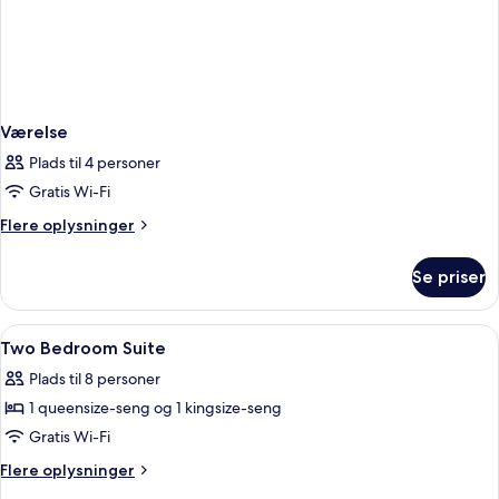
Værelse
Plads til 4 personer
Gratis Wi-Fi
Flere
Flere oplysninger
oplysninger
om
Se priser
Værelse
Indlæs
Et hotelværelse med en stor seng, et
3
Two Bedroom Suite
alle
Plads til 8 personer
billeder
1 queensize-seng og 1 kingsize-seng
af
Two
Gratis Wi-Fi
Bedroom
Flere
Flere oplysninger
Suite
oplysninger