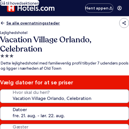
Gå til hovedsektionen
Hent appen
Se alle overnatningssteder
Lejlighedshotel
Vacation Village Orlando,
Celebration
3.0-
stjernet
Dette lejlighedshotel med familievenlig profil tilbyder 7 udendørs pools
overnatningssted
og ligger i nærheden af Old Town
Vælg datoer for at se priser
Hvor skal du hen?
Datoer
Gæster