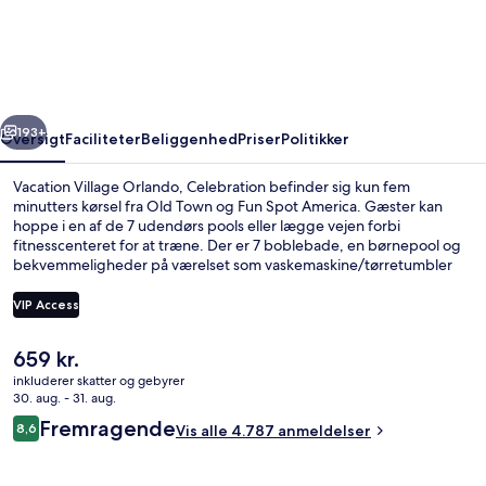
Orlando,
Celebration
rige
Næste
193+
Oversigt
Faciliteter
Beliggenhed
Priser
Politikker
Vacation Village Orlando, Celebration befinder sig kun fem
minutters kørsel fra Old Town og Fun Spot America. Gæster kan
hoppe i en af de 7 udendørs pools eller lægge vejen forbi
fitnesscenteret for at træne. Der er 7 boblebade, en børnepool og
bekvemmeligheder på værelset som vaskemaskine/tørretumbler
og køleskab. Rejsende er vilde med stedets hjælpsomme personale
og beliggenhed.
VIP Access
Den
659 kr.
Udendørsområde
nuværende
inkluderer skatter og gebyrer
pris
30. aug. - 31. aug.
er
Anmeldelser
Fremragende
8,6
Vis alle 4.787 anmeldelser
659 kr.
8,6 ud af 10.