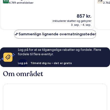
9,0
7,8
Kissimmee
ud
ud
4.749 anmeldelser
2.76
af
af
10,
10,
Prisen
857 kr.
Fremragende,
Godt,
er
4.749
2.762
inkluderer skatter og gebyrer
857 kr.
anmeldelser
anmelde
3. sep. - 4. sep.
Sammenlign lignende overnatningssteder
Log på for at se tilgængelige rabatter og fordele. Flere
fordele til flere eventyr.
Log på
Tilmeld dig nu – det er gratis
Om området