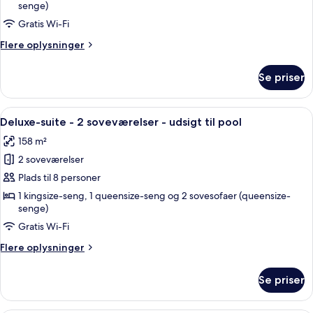
senge)
-
2
Gratis Wi-Fi
soveværelser
Flere
Flere oplysninger
(Deluxe
oplysninger
om
Two
Se priser
Deluxe-
Bedroom
suite
Suite)
-
Indlæs
Balkon med udsigt over pool, hvide sto
28
2
Deluxe-suite - 2 soveværelser - udsigt til pool
alle
soveværelser
158 m²
(Deluxe
billeder
Two
2 soveværelser
af
Bedroom
Deluxe-
Plads til 8 personer
Suite)
suite
1 kingsize-seng, 1 queensize-seng og 2 sovesofaer (queensize-
senge)
-
2
Gratis Wi-Fi
soveværelser
Flere
Flere oplysninger
-
oplysninger
om
udsigt
Se priser
Deluxe-
til
suite
pool
-