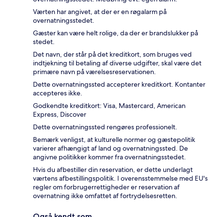
Værten har angivet, at der er en røgalarm på
overnatningsstedet.
Gæster kan være helt rolige, da der er brandslukker på
stedet.
Det navn, der står på det kreditkort, som bruges ved
indtjekning til betaling af diverse udgifter, skal være det
primære navn på værelsesreservationen.
Dette overnatningssted accepterer kreditkort. Kontanter
accepteres ikke.
Godkendte kreditkort: Visa, Mastercard, American
Express, Discover
Dette overnatningssted rengøres professionelt.
Bemærk venligst, at kulturelle normer og gæstepolitik
varierer afhængigt af land og overnatningssted. De
angivne politikker kommer fra overnatningsstedet.
Hvis du afbestiller din reservation, er dette underlagt
værtens afbestillingspolitik. I overensstemmelse med EU's
regler om forbrugerrettigheder er reservation af
overnatning ikke omfattet af fortrydelsesretten.
Også kendt som