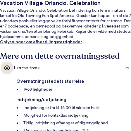
Vacation Village Orlando, Celebration
Vacation Village Orlando, Celebration befinder sig kun fem minutters
kørsel fra Old Town og Fun Spot America. Gæster kan hoppe i en af de 7
udendørs pools eller lægge vejen forbi fitnesscenteret for at træne. Der
er 7 boblebade, en børnepool og bekvemmeligheder på værelset som
vaskemaskine/tørretumbler og køleskab. Rejsende er vilde med stedets
hjælpsomme personale og beliggenhed.
Oplysninger om afbestillingsrettigheder
Mere om dette overnatningssted
I korte træk
Overnatningsstedets størrelse
1968 lejligheder
Indtjekning/udtjekning
Indtjekning er fra kl. 16.00 til når som helst
Mulighed for kontaktløs indtjekning
Tidlig indtjekning afhænger af tilgængelighed
Minimumsalder for indtjekning: 21 år