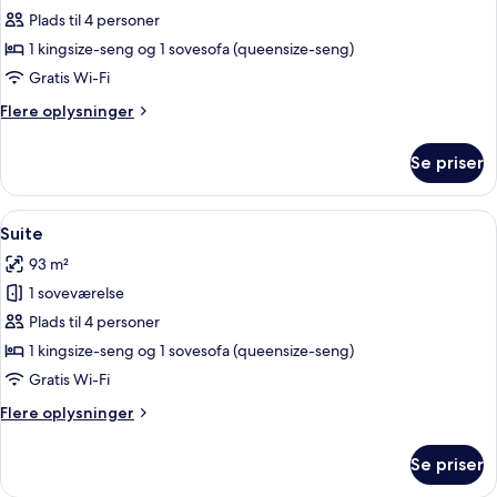
Deluxe-
Plads til 4 personer
suite
1 kingsize-seng og 1 sovesofa (queensize-seng)
Gratis Wi-Fi
Flere
Flere oplysninger
oplysninger
om
Se priser
Deluxe-
suite
Indlæs
Et hotelværelse med en stor seng, et 
14
Suite
alle
93 m²
billeder
1 soveværelse
af
Suite
Plads til 4 personer
1 kingsize-seng og 1 sovesofa (queensize-seng)
Gratis Wi-Fi
Flere
Flere oplysninger
oplysninger
om
Se priser
Suite