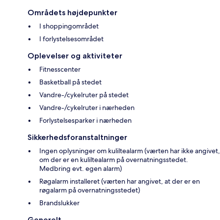
Områdets højdepunkter
I shoppingområdet
I forlystelsesområdet
Oplevelser og aktiviteter
Fitnesscenter
Basketball på stedet
Vandre-/cykelruter på stedet
Vandre-/cykelruter i nærheden
Forlystelsesparker i nærheden
Sikkerhedsforanstaltninger
Ingen oplysninger om kuliltealarm (værten har ikke angivet,
om der er en kuliltealarm på overnatningsstedet.
Medbring evt. egen alarm)
Røgalarm installeret (værten har angivet, at der er en
røgalarm på overnatningsstedet)
Brandslukker
Generelt