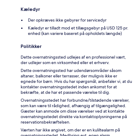
Kæledyr
Der opkræves ikke gebyrer for servicedyr
Kæledyr er tilladt mod et tillægsgebyr på USD 125 pr.
enhed (kan variere baseret på opholdets længde)
Politikker
Dette overnatningssted udlejes af en professionel vært,
der udlejer som en virksomhed eller et erhverv.
Dette overnatningssted har udendørsområder såsom
altaner, balkoner eller terrasser, der muligvis ikke er
egnede for børn. Hvis du har spørgsmål, anbefaler vi, at du
kontakter overnatningsstedet inden ankomst for at
bekræfte, at de har et passende værelse til dig.
Overnatningsstedet har forbundne/tilstødende værelser,
som kan være til rådighed, afhængig af tilgængelighed.
Gæster kan anmode om disse værelser ved at kontakte
overnatningsstedet direkte via kontaktoplysningerne på
reservationsbekræftelsen.
Værten har ikke angivet, om der er en kuliltealarm på
overnatningsstedet. Medbring evt. egen alarm.