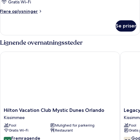
soveværelser
Gratis Wi-Fi
Flere
Flere oplysninger
oplysninger
om
Se priser
Standardsuite
-
2
Lignende overnatningssteder
soveværelser
Hilton Vacation Club Mystic Dunes Orlando
Legacy V
Hilton
Legacy
Hilton Vacation Club Mystic Dunes Orlando
Legacy
Vacation
Vacation
Kissimmee
Kissim
Club
Resorts
Pool
Mulighed for parkering
Pool
Mystic
-
Gratis Wi-Fi
Restaurant
Gratis
Dunes
Kissimm
Orlando
Kissimm
9.0
7.8
Fremragende
God