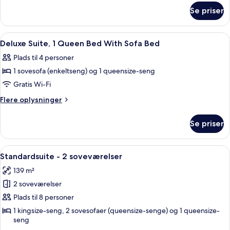
om
Se priser
Two
Bedroom
Suite
Indlæs
Et hotelværelse med en seng, to sengeb
4
Deluxe Suite, 1 Queen Bed With Sofa Bed
alle
Plads til 4 personer
billeder
1 sovesofa (enkeltseng) og 1 queensize-seng
af
Deluxe
Gratis Wi-Fi
Suite,
Flere
Flere oplysninger
1
oplysninger
om
Queen
Se priser
Deluxe
Bed
Suite,
With
1
Indlæs
Et hotelværelse med seng, fjernsyn, sk
13
Sofa
Queen
Standardsuite - 2 soveværelser
alle
Bed
Bed
139 m²
With
billeder
Sofa
2 soveværelser
af
Bed
Standardsuite
Plads til 8 personer
-
1 kingsize-seng, 2 sovesofaer (queensize-senge) og 1 queensize-
seng
2