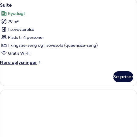
Indlæs
En balkon med udsigt over bybilledet, 
19
2
Suite
alle
soveværelser
Byudsigt
-
billeder
udsigt
79 m²
af
til
Suite
1 soveværelse
pool
Plads til 4 personer
1 kingsize-seng og 1 sovesofa (queensize-seng)
Gratis Wi-Fi
Flere
Flere oplysninger
oplysninger
om
Se priser
Suite