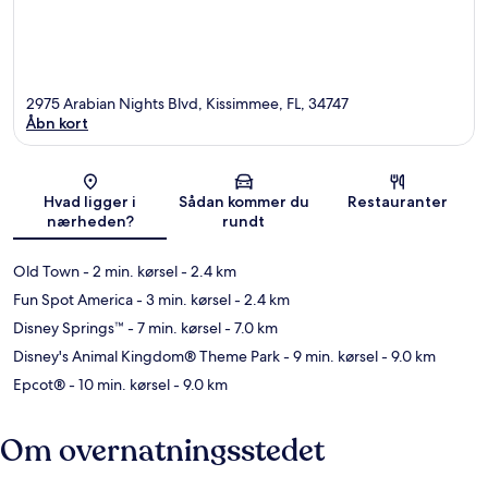
2975 Arabian Nights Blvd, Kissimmee, FL, 34747
Åbn kort
Kort
Hvad ligger i
Sådan kommer du
Restauranter
nærheden?
rundt
Old Town
- 2 min. kørsel
- 2.4 km
Fun Spot America
- 3 min. kørsel
- 2.4 km
Disney Springs™
- 7 min. kørsel
- 7.0 km
Disney's Animal Kingdom® Theme Park
- 9 min. kørsel
- 9.0 km
Epcot®
- 10 min. kørsel
- 9.0 km
Om overnatningsstedet