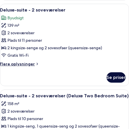
Indlæs
En balkon med udsigt over bybilledet, 
28
Deluxe-suite - 2 soveværelser
alle
Byudsigt
billeder
139 m²
af
Deluxe-
2 soveværelser
suite
Plads til 11 personer
-
2 kingsize-senge og 2 sovesofaer (queensize-senge)
2
Gratis Wi-Fi
soveværelser
Flere
Flere oplysninger
oplysninger
om
Se priser
Deluxe-
suite
-
Indlæs
Et hotelværelse med en stor seng, et 
27
2
Deluxe-suite - 2 soveværelser (Deluxe Two Bedroom Suite)
alle
soveværelser
158 m²
billeder
2 soveværelser
af
Deluxe-
Plads til 10 personer
suite
1 kingsize-seng, 1 queensize-seng og 2 sovesofaer (queensize-