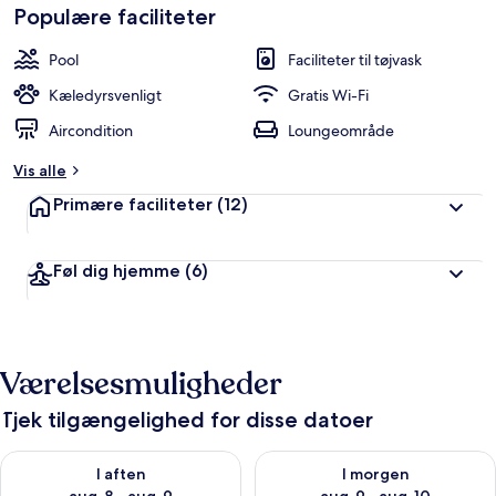
Populære faciliteter
Pool
Faciliteter til tøjvask
Kæledyrsvenligt
Gratis Wi-Fi
Aircondition
Loungeområde
Vis alle
Primære faciliteter
(12)
Føl dig hjemme
(6)
Værelsesmuligheder
Tjek tilgængelighed for disse datoer
Tjek tilgængelighed for i aften aug. 8 - aug. 9
Tjek tilgængelighed for i morg
I aften
I morgen