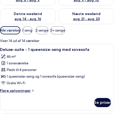
aug. 8 - aug. 9
aug. 9 - aug. 10
Tjek tilgængelighed for denne weekend aug. 14 - aug. 16
Tjek tilgængelighed for næste
Denne weekend
Næste weekend
aug. 14 - aug. 16
aug. 21 - aug. 23
Tilgængelige
Alle værelser
1 seng
2 senge
3+ senge
filtre
for
Viser 14 ud af 14 værelser
værelser
Indlæs
En pænt redt seng med et quiltet dy
8
Deluxe-suite - 1 queensize-seng med sovesofa
alle
46 m²
billeder
1 soveværelse
af
Deluxe-
Plads til 4 personer
suite
1 queensize-seng og 1 sovesofa (queensize-seng)
-
Gratis Wi-Fi
1
Flere
Flere oplysninger
queensize-
oplysninger
seng
om
Se priser
Deluxe-
med
suite
sovesofa
-