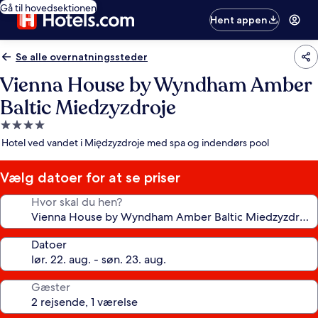
Gå til hovedsektionen
Hent appen
Se alle overnatningssteder
Vienna House by Wyndham Amber
Baltic Miedzyzdroje
4.0-
stjernet
Hotel ved vandet i Międzyzdroje med spa og indendørs pool
overnatningssted
Vælg datoer for at se priser
Hvor skal du hen?
Datoer
Gæster