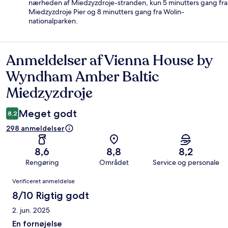
nærheden af Miedzyzdroje-stranden, kun 5 minutters gang fra
Miedzyzdroje Pier og 8 minutters gang fra Wolin-
nationalparken.
Anmeldelser af Vienna House by
Anmeldelser
Wyndham Amber Baltic
Miedzyzdroje
Meget godt
8,2
298 anmeldelser
8,6
8,8
8,2
Rengøring
Området
Service og personale
Anmeldelser
Verificeret anmeldelse
8/10 Rigtig godt
2. jun. 2025
En fornøjelse