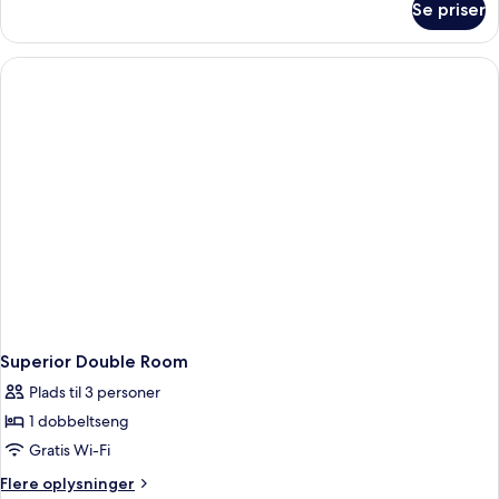
Se priser
Deluxe
Double
Room
Superior Double Room
Plads til 3 personer
1 dobbeltseng
Gratis Wi-Fi
Flere
Flere oplysninger