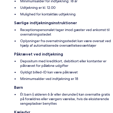
Minimumsalder for indtjekning: 18 år
Udtjekning er kl. 12.00
Mulighed for kontaktløs udtjekning
Særlige indtjekningsinstruktioner
Receptionspersonalet tager imod gæster ved ankomst til
overnatningsstedet
Oplysninger fra overnatningsstedet kan være oversat ved
hjælp af automatiserede oversættelsesværktøjer
Påkrævet ved indtjekning
Depositum med kreditkort, debitkort eller kontanter er
påkrævet for påløbne udgifter
Gyldigt billed-ID kan være påkrævet
Minimumsalder ved indtjekning er 18
Børn
Ét barn (i alderen 6 år eller derunder) kan overnatte gratis
på forældres eller værgers værelse, hvis de eksisterende
sengepladser benyttes
Kæledyr