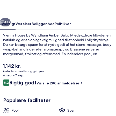
Wyndham
Amber
Baltic
rige
Næste
Miedzyzdroje
42+
Oversigt
Værelser
Beliggenhed
Politikker
Vienna House by Wyndham Amber Baltic Miedzyzdroje tilbyder en
natklub og er en oplagt valgmulighed til et ophold i Międzyzdroje.
Du kan besøge spaen for at nyde godt af hot stone-massage, body
wrap-behandlinger eller aromaterapi, og Brasserie serverer
morgenmad, frokost og aftensmad. En indendørs pool, en
bar/lounge og et boblebad er andre højdepunkter.
Den
1.142 kr.
nuværende
inkluderer skatter og gebyrer
pris
6. sep. - 7. sep.
Der serveres morgenmad, frokost og 
er
Anmeldelser
Rigtig godt
8,2
Vis alle 298 anmeldelser
1.142 kr.
8,2 ud af 10.
Populære faciliteter
Pool
Spa