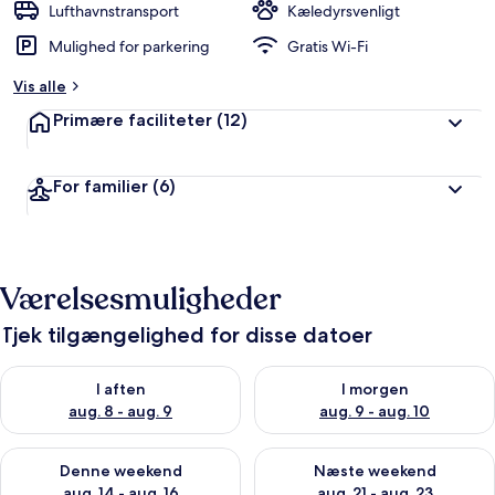
Lufthavnstransport
Kæledyrsvenligt
Mulighed for parkering
Gratis Wi-Fi
Vis alle
Primære faciliteter
(12)
For familier
(6)
Værelsesmuligheder
Tjek tilgængelighed for disse datoer
Tjek tilgængelighed for i aften aug. 8 - aug. 9
Tjek tilgængelighed for i morg
I aften
I morgen
aug. 8 - aug. 9
aug. 9 - aug. 10
Tjek tilgængelighed for denne weekend aug. 14 - aug. 16
Tjek tilgængelighed for næste
Denne weekend
Næste weekend
aug. 14 - aug. 16
aug. 21 - aug. 23