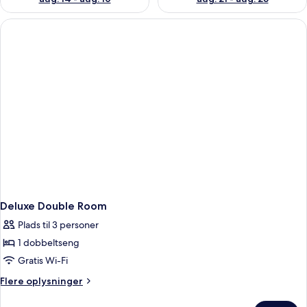
Deluxe Double Room
Plads til 3 personer
1 dobbeltseng
Gratis Wi-Fi
Flere
Flere oplysninger
oplysninger
om