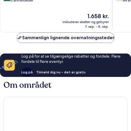
ud
ud
5 anmeldelser
84 a
af
af
10,
10,
Prisen
1.658 kr.
Fantastisk,
Godt,
er
5
84
inkluderer skatter og gebyrer
1.658 kr.
anmeldelser
anmelde
7. sep. - 8. sep.
Sammenlign lignende overnatningssteder
Log på for at se tilgængelige rabatter og fordele. Flere
fordele til flere eventyr.
Log på
Tilmeld dig nu – det er gratis
Om området