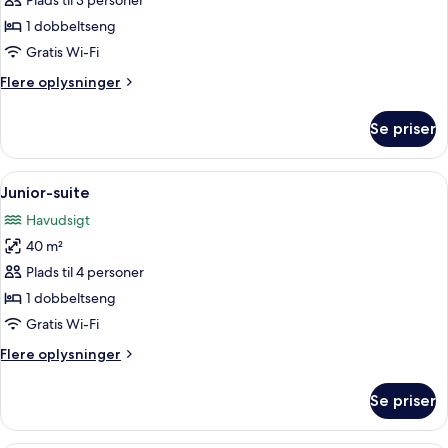
Deluxe-
Plads til 3 personer
dobbeltværelse
1 dobbeltseng
Gratis Wi-Fi
Flere
Flere oplysninger
oplysninger
om
Se priser
Deluxe-
dobbeltværelse
Indlæs
Junior-suite | Udsigt fra værelset
3
Junior-suite
alle
Havudsigt
billeder
40 m²
af
Junior-
Plads til 4 personer
suite
1 dobbeltseng
Gratis Wi-Fi
Flere
Flere oplysninger
oplysninger
om
Se priser
Junior-
suite