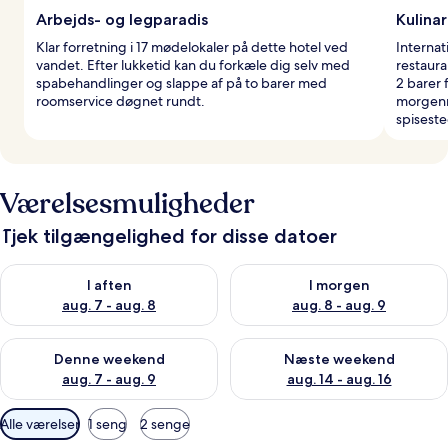
Arbejds- og legparadis
Kulina
Klar forretning i 17 mødelokaler på dette hotel ved
Internat
vandet. Efter lukketid kan du forkæle dig selv med
restaur
spabehandlinger og slappe af på to barer med
2 barer
roomservice døgnet rundt.
morgenm
spiseste
Værelsesmuligheder
Tjek tilgængelighed for disse datoer
Tjek tilgængelighed for i aften aug. 7 - aug. 8
Tjek tilgængelighed for i morg
I aften
I morgen
aug. 7 - aug. 8
aug. 8 - aug. 9
Tjek tilgængelighed for denne weekend aug. 7 - aug. 9
Tjek tilgængelighed for næste
Denne weekend
Næste weekend
aug. 7 - aug. 9
aug. 14 - aug. 16
Tilgængelige
Alle værelser
1 seng
2 senge
filtre