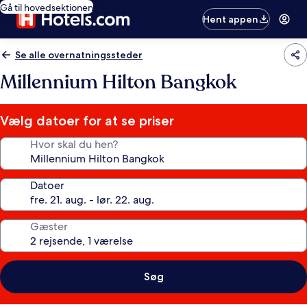
Gå til hovedsektionen
Hent appen
Se alle overnatningssteder
Millennium Hilton Bangkok
Vælg datoer for at se priser
Hvor skal du hen?
Datoer
Gæster
Søg