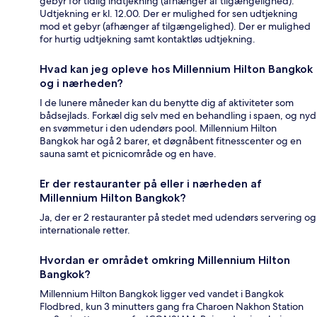
gebyr for tidlig indtjekning (afhænger af tilgængelighed).
Udtjekning er kl. 12.00. Der er mulighed for sen udtjekning
mod et gebyr (afhænger af tilgængelighed). Der er mulighed
for hurtig udtjekning samt kontaktløs udtjekning.
Hvad kan jeg opleve hos Millennium Hilton Bangkok
og i nærheden?
I de lunere måneder kan du benytte dig af aktiviteter som
bådsejlads. Forkæl dig selv med en behandling i spaen, og nyd
en svømmetur i den udendørs pool. Millennium Hilton
Bangkok har ogå 2 barer, et døgnåbent fitnesscenter og en
sauna samt et picnicområde og en have.
Er der restauranter på eller i nærheden af
Millennium Hilton Bangkok?
Ja, der er 2 restauranter på stedet med udendørs servering og
internationale retter.
Hvordan er området omkring Millennium Hilton
Bangkok?
Millennium Hilton Bangkok ligger ved vandet i Bangkok
Flodbred, kun 3 minutters gang fra Charoen Nakhon Station