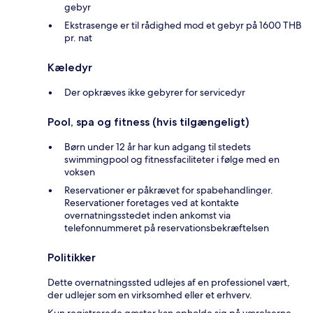
gebyr
Ekstrasenge er til rådighed mod et gebyr på 1600 THB
pr. nat
Kæledyr
Der opkræves ikke gebyrer for servicedyr
Pool, spa og fitness (hvis tilgængeligt)
Børn under 12 år har kun adgang til stedets
swimmingpool og fitnessfaciliteter i følge med en
voksen
Reservationer er påkrævet for spabehandlinger.
Reservationer foretages ved at kontakte
overnatningsstedet inden ankomst via
telefonnummeret på reservationsbekræftelsen
Politikker
Dette overnatningssted udlejes af en professionel vært,
der udlejer som en virksomhed eller et erhverv.
Kun registrerede gæster kan opholde sig på værelserne.