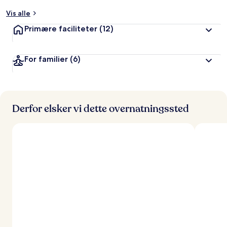
t
Vis alle
a
Primære faciliteter
(12)
f
r
For familier
(6)
e
j
s
e
n
d
Derfor elsker vi dette overnatningssted
e