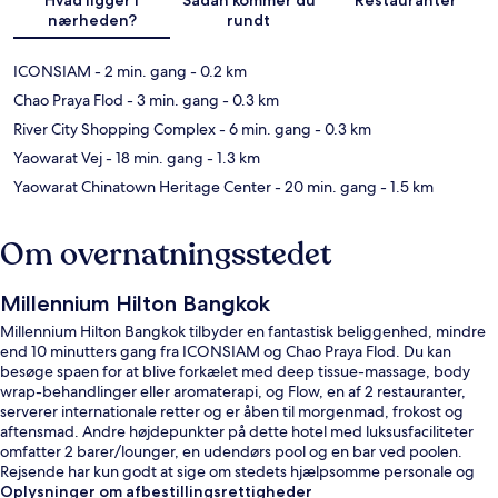
nærheden?
rundt
ICONSIAM
- 2 min. gang
- 0.2 km
Chao Praya Flod
- 3 min. gang
- 0.3 km
River City Shopping Complex
- 6 min. gang
- 0.3 km
Yaowarat Vej
- 18 min. gang
- 1.3 km
Yaowarat Chinatown Heritage Center
- 20 min. gang
- 1.5 km
Om overnatningsstedet
Millennium Hilton Bangkok
Millennium Hilton Bangkok tilbyder en fantastisk beliggenhed, mindre
end 10 minutters gang fra ICONSIAM og Chao Praya Flod. Du kan
besøge spaen for at blive forkælet med deep tissue-massage, body
wrap-behandlinger eller aromaterapi, og Flow, en af 2 restauranter,
serverer internationale retter og er åben til morgenmad, frokost og
aftensmad. Andre højdepunkter på dette hotel med luksusfaciliteter
omfatter 2 barer/lounger, en udendørs pool og en bar ved poolen.
Rejsende har kun godt at sige om stedets hjælpsomme personale og
morgenmad. Overnatningsstedet ligger kun en kort gåtur fra offentlig
Oplysninger om afbestillingsrettigheder