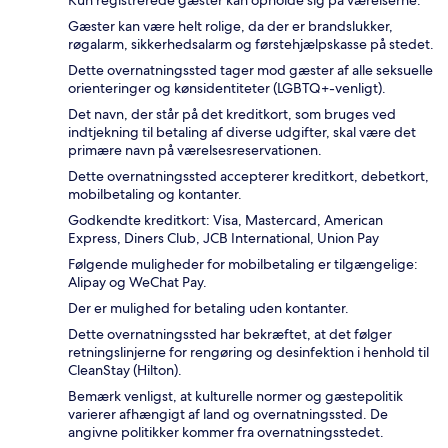
Gæster kan være helt rolige, da der er brandslukker,
røgalarm, sikkerhedsalarm og førstehjælpskasse på stedet.
Dette overnatningssted tager mod gæster af alle seksuelle
orienteringer og kønsidentiteter (LGBTQ+-venligt).
Det navn, der står på det kreditkort, som bruges ved
indtjekning til betaling af diverse udgifter, skal være det
primære navn på værelsesreservationen.
Dette overnatningssted accepterer kreditkort, debetkort,
mobilbetaling og kontanter.
Godkendte kreditkort: Visa, Mastercard, American
Express, Diners Club, JCB International, Union Pay
Følgende muligheder for mobilbetaling er tilgængelige:
Alipay og WeChat Pay.
Der er mulighed for betaling uden kontanter.
Dette overnatningssted har bekræftet, at det følger
retningslinjerne for rengøring og desinfektion i henhold til
CleanStay (Hilton).
Bemærk venligst, at kulturelle normer og gæstepolitik
varierer afhængigt af land og overnatningssted. De
angivne politikker kommer fra overnatningsstedet.