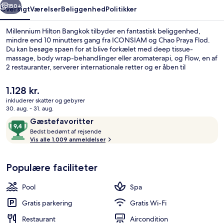
150+
Oversigt
Værelser
Beliggenhed
Politikker
Millennium Hilton Bangkok tilbyder en fantastisk beliggenhed,
mindre end 10 minutters gang fra ICONSIAM og Chao Praya Flod.
Du kan besøge spaen for at blive forkælet med deep tissue-
massage, body wrap-behandlinger eller aromaterapi, og Flow, en af
2 restauranter, serverer internationale retter og er åben til
morgenmad, frokost og aftensmad. Andre højdepunkter på dette
hotel med luksusfaciliteter omfatter 2 barer/lounger, en udendørs
Den
1.128 kr.
pool og en bar ved poolen. Rejsende har kun godt at sige om
nuværende
inkluderer skatter og gebyrer
stedets hjælpsomme personale og morgenmad.
pris
30. aug. - 31. aug.
Overnatningsstedet ligger kun en kort gåtur fra offentlig transport:
Udendørsområde
er
Anmeldelser
9,4
Charoen Nakhon Station ligger 3 minutter væk og Khlong San
Gæstefavoritter
1.128 kr.
Station ligger 5 minutter derfra.
B
ud
Bedst bedømt af rejsende
e
Vis alle 1.009 anmeldelser
af
d
10,
s
Gæstefavoritter
Populære faciliteter
t
b
Pool
Spa
e
d
Gratis parkering
Gratis Wi-Fi
ø
Restaurant
Aircondition
m