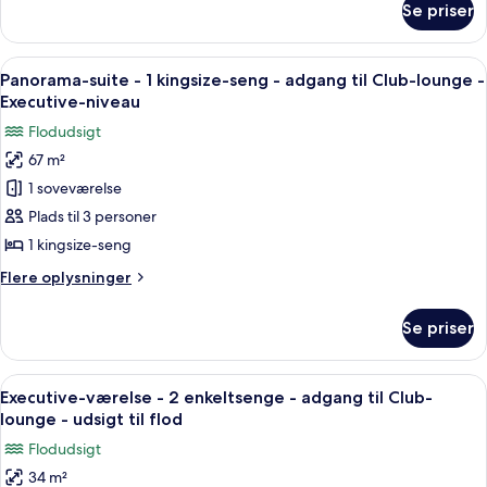
kingsize-
Se priser
Premium-
seng
værelse
-
-
Indlæs
En moderne stue med et stort TV, beha
udsigt
10
1
Panorama-suite - 1 kingsize-seng - adgang til Club-lounge -
alle
kingsize-
til
Executive-niveau
seng
billeder
flod
Flodudsigt
-
af
udsigt
67 m²
Panorama-
til
1 soveværelse
suite
flod
-
Plads til 3 personer
1
1 kingsize-seng
kingsize-
Flere
Flere oplysninger
seng
oplysninger
-
om
Se priser
Panorama-
adgang
suite
til
-
Indlæs
Et moderne hotelværelse med to senge
Club-
7
1
Executive-værelse - 2 enkeltsenge - adgang til Club-
alle
kingsize-
lounge
lounge - udsigt til flod
seng
billeder
-
Flodudsigt
-
af
Executive-
adgang
34 m²
Executive-