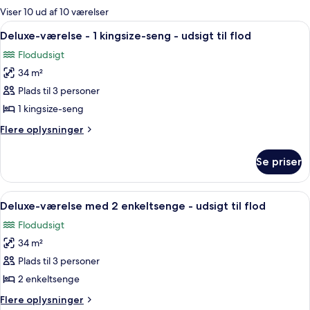
for
Viser 10 ud af 10 værelser
værelser
Indlæs
Et hotelværelse med en stor seng, en s
6
Deluxe-værelse - 1 kingsize-seng - udsigt til flod
alle
Flodudsigt
billeder
34 m²
af
Deluxe-
Plads til 3 personer
værelse
1 kingsize-seng
-
Flere
Flere oplysninger
1
oplysninger
kingsize-
om
Se priser
Deluxe-
seng
værelse
-
-
Indlæs
Et hotelværelse med byudsigt, to senge,
udsigt
6
1
Deluxe-værelse med 2 enkeltsenge - udsigt til flod
alle
kingsize-
til
Flodudsigt
seng
billeder
flod
-
34 m²
af
udsigt
Deluxe-
Plads til 3 personer
til
værelse
flod
2 enkeltsenge
med
Flere
Flere oplysninger
2