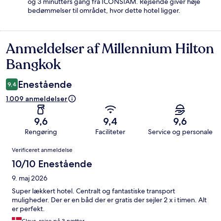
og 3 minutters gang fra ICONSIAM. Rejsende giver høje
bedømmelser til området, hvor dette hotel ligger.
Anmeldelser af Millennium Hilton
Anmeldelser
Bangkok
Enestående
9,4
1.009 anmeldelser
9,6
9,4
9,6
Rengøring
Faciliteter
Service og personale
Anmeldelser
Verificeret anmeldelse
10/10 Enestående
9. maj 2026
Super lækkert hotel. Centralt og fantastiske transport
muligheder. Der er en båd der er gratis der sejler 2 x i timen. Alt
er perfekt.
Claus, rejse på 3 nætter