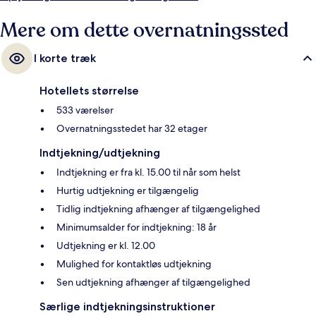
transport: Charoen Nakhon Station ligger 3 minutter væk og Khlong San
Station ligger 5 minutter derfra.
Mere om dette overnatningssted
I korte træk
Hotellets størrelse
533 værelser
Overnatningsstedet har 32 etager
Indtjekning/udtjekning
Indtjekning er fra kl. 15.00 til når som helst
Hurtig udtjekning er tilgængelig
Tidlig indtjekning afhænger af tilgængelighed
Minimumsalder for indtjekning: 18 år
Udtjekning er kl. 12.00
Mulighed for kontaktløs udtjekning
Sen udtjekning afhænger af tilgængelighed
Særlige indtjekningsinstruktioner