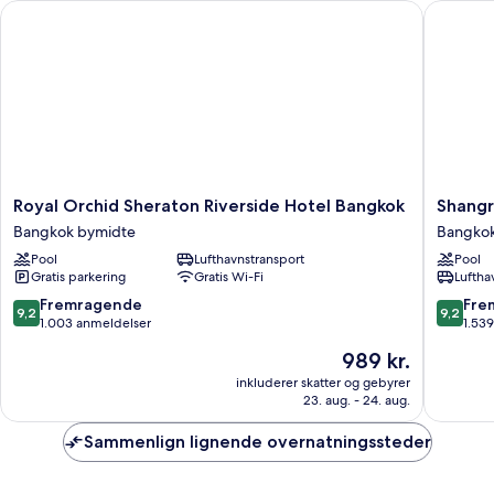
flod
Royal Orchid Sheraton Riverside Hotel Bangkok
Shangri-
-
udsigt
til
flod
Royal
Shangri
Royal Orchid Sheraton Riverside Hotel Bangkok
Shangr
Orchid
La
Bangkok bymidte
Bangkok
Sheraton
Bangko
Pool
Lufthavnstransport
Pool
Riverside
Bangko
Gratis parkering
Gratis Wi-Fi
Luftha
Hotel
bymidte
Bangkok
9.2
9.2
Fremragende
Fre
9,2
9,2
Bangkok
ud
ud
1.003 anmeldelser
1.53
bymidte
af
af
Prisen
989 kr.
10,
10,
er
Fremragende,
Fremrag
inkluderer skatter og gebyrer
989 kr.
23. aug. - 24. aug.
1.003
1.539
anmeldelser
anmelde
Sammenlign lignende overnatningssteder