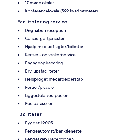
17 mødelokaler
Konferencelokale (592 kvadratmeter)
Faciliteter og service
Døgnåben reception
Concierge-tjenester
Hjælp med udflugter/billetter
Renseri- og vaskeriservice
Bagageopbevaring
Bryllupsfaciliteter
Flersproget medarbejderstab
Portier/piccolo
Liggestole ved poolen
Poolparasoller
Faciliteter
Bygget i 2005
Pengeautomat/banktjeneste
Pengeskab i receptionen