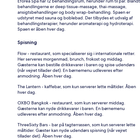
Eforea Spa har 12 behandlingsrum, herunder rum til par. Blandt
behandlingerne er deep tissue-massage, thai-massage,
ansigtsbehandlinger og body wrap-behandling. Spaen er
udstyret med sauna og boblebad. Der tilbydes et udvalg af
behandlingsterapier, herunder aromaterapi og hydroterapi.
Spaen er åben hver dag.
Spisning
Flow - restaurant, som specialiserer sig i internationale retter.
Her serveres morgenmad, brunch, frokost og middag.
Gæsterne kan bestille drikkevarer i baren og spise udendørs
(når vejret tillader det). En børnemenu udleveres efter
anmodning. Åben hver dag.
The Lantern - kaffebar, som kun serverer lette måltider. Åben
hver dag.
OXBO Bangkok - restaurant, som kun serverer middag.
Gæsterne kan nyde drikkevarer i baren. En børnemenu
udleveres efter anmodning. Åben hver dag.
ThreeSixty Bars - bar på tagterrassen, som kun serverer lette
måltider. Gæster kan nyde udendørs spisning (når vejret
tillader det). Åben hver dag.