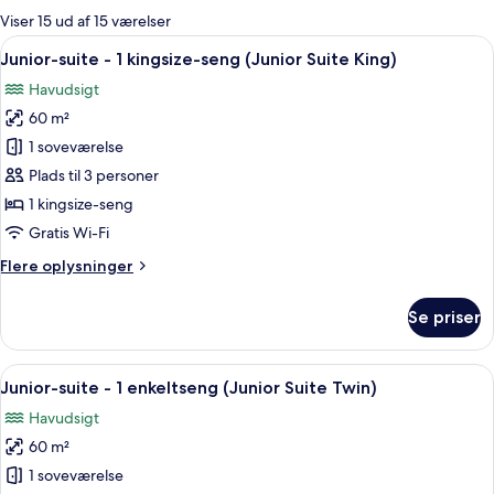
for
Viser 15 ud af 15 værelser
værelser
Indlæs
Et hotelværelse med en stor seng, en so
12
Junior-suite - 1 kingsize-seng (Junior Suite King)
alle
Havudsigt
billeder
60 m²
af
Junior-
1 soveværelse
suite
Plads til 3 personer
-
1 kingsize-seng
1
Gratis Wi-Fi
kingsize-
Flere
Flere oplysninger
seng
oplysninger
(Junior
om
Se priser
Suite
Junior-
suite
King)
-
Indlæs
Junior-suite - 1 enkeltseng (Junior Sui
9
1
Junior-suite - 1 enkeltseng (Junior Suite Twin)
alle
kingsize-
Havudsigt
seng
billeder
(Junior
60 m²
af
Suite
Junior-
1 soveværelse
King)