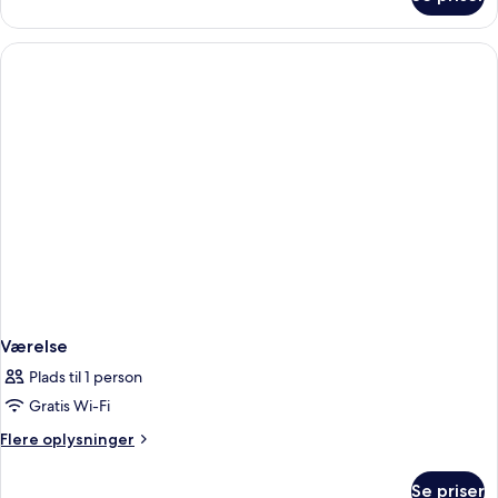
Værelse
Værelse
Plads til 1 person
Gratis Wi-Fi
Flere
Flere oplysninger
oplysninger
om
Se priser
Værelse