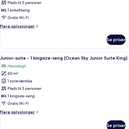
suite
Plads til 3 personer
-
1 enkeltseng
1
Gratis Wi-Fi
enkeltseng
Flere
Flere oplysninger
(Junior
oplysninger
Suite
om
Se priser
Twin)
Junior-
suite
-
Indlæs
Et hotelværelse med en stor seng, en so
12
1
Junior-suite - 1 kingsize-seng (Ocean Sky Junior Suite King)
alle
enkeltseng
Havudsigt
(Junior
billeder
Suite
60 m²
af
Twin)
Junior-
1 soveværelse
suite
Plads til 3 personer
-
1 kingsize-seng
1
Gratis Wi-Fi
kingsize-
Flere
Flere oplysninger
seng
oplysninger
(Ocean
om
Se priser
Sky
Junior-