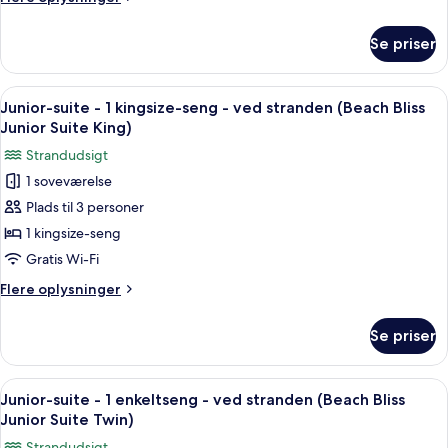
seng
oplysninger
-
om
Se priser
havudsigt
Royal-
suite
(Royal
-
Indlæs
Et hotelværelse med en stor seng, en so
Suite)
6
1
Junior-suite - 1 kingsize-seng - ved stranden (Beach Bliss
alle
kingsize-
Junior Suite King)
seng
billeder
Strandudsigt
-
af
havudsigt
1 soveværelse
Junior-
(Royal
Plads til 3 personer
suite
Suite)
-
1 kingsize-seng
1
Gratis Wi-Fi
kingsize-
Flere
Flere oplysninger
seng
oplysninger
-
om
Se priser
Junior-
ved
suite
stranden
-
Indlæs
Junior-suite - 1 enkeltseng - ved stran
(Beach
9
1
Junior-suite - 1 enkeltseng - ved stranden (Beach Bliss
alle
kingsize-
Bliss
Junior Suite Twin)
seng
billeder
Junior
Strandudsigt