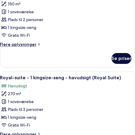
-
150 m²
af
havudsigt
Suite
1 soveværelse
(Romantic
-
Allure)
Plads til 2 personer
1
1 kingsize-seng
kingsize-
Gratis Wi-Fi
seng
Flere
Flere oplysninger
(Plunge
oplysninger
Pool
om
Se priser
Hideaway)
Suite
-
1
Indlæs
En rummelig stue med et stort karnap
5
kingsize-
Royal-suite - 1 kingsize-seng - havudsigt (Royal Suite)
alle
seng
Havudsigt
(Plunge
billeder
Pool
270 m²
af
Hideaway)
Royal-
1 soveværelse
suite
Plads til 3 personer
-
1 kingsize-seng
1
Gratis Wi-Fi
kingsize-
Flere
Flere oplysninger