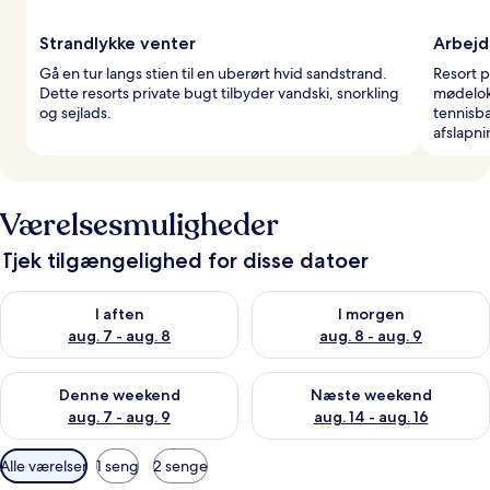
Strandlykke venter
Arbejd
Gå en tur langs stien til en uberørt hvid sandstrand.
Resort p
Dette resorts private bugt tilbyder vandski, snorkling
mødeloka
og sejlads.
tennisb
afslapni
Værelsesmuligheder
Tjek tilgængelighed for disse datoer
Tjek tilgængelighed for i aften aug. 7 - aug. 8
Tjek tilgængelighed for i morg
I aften
I morgen
aug. 7 - aug. 8
aug. 8 - aug. 9
Tjek tilgængelighed for denne weekend aug. 7 - aug. 9
Tjek tilgængelighed for næste
Denne weekend
Næste weekend
aug. 7 - aug. 9
aug. 14 - aug. 16
Tilgængelige
Alle værelser
1 seng
2 senge
filtre