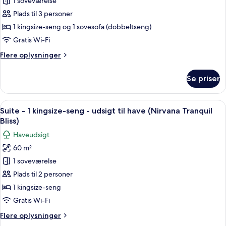
1 soveværelse
-
Twin)
1
Plads til 3 personer
kingsize-
1 kingsize-seng og 1 sovesofa (dobbeltseng)
seng
Gratis Wi-Fi
med
Flere
Flere oplysninger
sovesofa
oplysninger
-
om
Se priser
Familiesuite
ved
-
stranden
1
Indlæs
Suite - 1 kingsize-seng - udsigt til ha
(Beachfront
7
kingsize-
Suite - 1 kingsize-seng - udsigt til have (Nirvana Tranquil
alle
Family
seng
Bliss)
med
billeder
Suite)
Haveudsigt
sovesofa
af
-
60 m²
Suite
ved
1 soveværelse
-
stranden
(Beachfront
1
Plads til 2 personer
Family
kingsize-
1 kingsize-seng
Suite)
seng
Gratis Wi-Fi
-
Flere
Flere oplysninger
udsigt
oplysninger