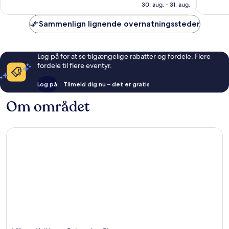
3.474 kr.
anmeldelser
anmelde
30. aug. - 31. aug.
Sammenlign lignende overnatningssteder
Log på for at se tilgængelige rabatter og fordele. Flere
fordele til flere eventyr.
Log på
Tilmeld dig nu – det er gratis
Om området