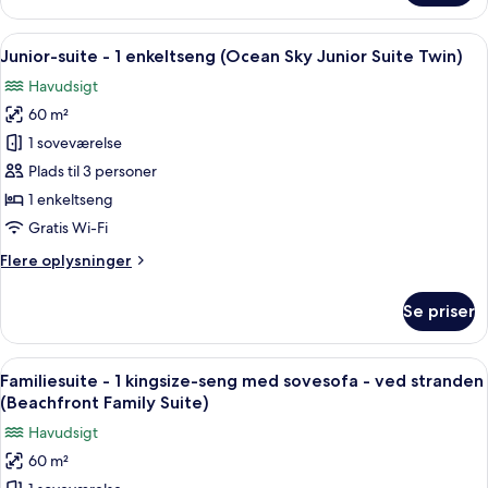
suite
Junior
-
Indlæs
Et hotelværelse med to senge, en loft
Suite
11
1
Junior-suite - 1 enkeltseng (Ocean Sky Junior Suite Twin)
alle
King)
kingsize-
Havudsigt
seng
billeder
(Ocean
60 m²
af
Sky
Junior-
1 soveværelse
Junior
suite
Suite
Plads til 3 personer
King)
-
1 enkeltseng
1
Gratis Wi-Fi
enkeltseng
Flere
Flere oplysninger
(Ocean
oplysninger
Sky
om
Se priser
Junior
Junior-
suite
Suite
-
Indlæs
Et overdækket udendørs siddeområde 
Twin)
8
1
Familiesuite - 1 kingsize-seng med sovesofa - ved stranden
alle
enkeltseng
(Beachfront Family Suite)
(Ocean
billeder
Havudsigt
Sky
af
Junior
60 m²
Familiesuite
Suite