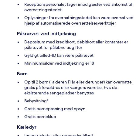
Receptionspersonalet tager imod gæster ved ankomst til
overnatningsstedet
Oplysninger fra overnatningsstedet kan være oversat ved
hjælp af automatiserede oversættelsesværktøjer
Påkrævet ved indtjekning
Depositum med kreditkort, debitkort eller kontanter er
påkrævet for påløbne udgifter
Gyldigt billed-ID kan være påkrævet
Minimumsalder ved indtjekning er 18
Børn
Op til 2 børn (i alderen 11 år eller derunder) kan overnatte
gratis på forældres eller værgers værelse, hvis de
eksisterende sengepladser benyttes
Babysitning*
Gratis børnepasning med opsyn
Gratis børneklub
Kæledyr
Ingen kæledyr eller servicedyr tilladt