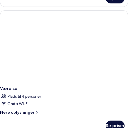
Værelse
Plads til 4 personer
Gratis Wi-Fi
Flere
Flere oplysninger
oplysninger
om
Se priser
Værelse