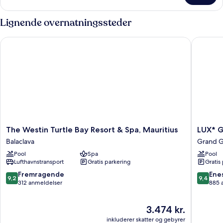
Lignende overnatningssteder
The Westin Turtle Bay Resort & Spa, Mauritius
LUX* Gr
The
LUX*
The Westin Turtle Bay Resort & Spa, Mauritius
LUX* 
Westin
Grand
Balaclava
Grand 
Turtle
Gaube
Pool
Spa
Pool
Bay
Grand
Lufthavnstransport
Gratis parkering
Gratis
Resort
Gaube
&
9.2
9.4
Fremragende
Ene
9,2
9,4
Spa,
ud
ud
312 anmeldelser
885 
Mauritius
af
af
Balaclava
10,
10,
Prisen
3.474 kr.
Fremragende,
Eneståe
er
312
885
inkluderer skatter og gebyrer