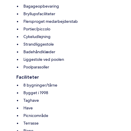
Bagageopbevaring
Bryllupsfaciliteter
Flersproget medarbejderstab
Portier/piccolo
Cykeludlejning
Strandliggestole
Badehåndklæder
Liggestole ved poolen
Poolparasoller
Faciliteter
8 bygninger/tårne
Bygget i 1998
Taghave
Have
Picnicområde
Terrasse
Piano