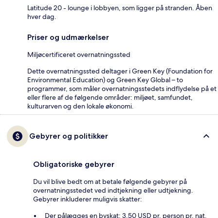
Latitude 20 - lounge i lobbyen, som ligger på stranden. Åben
hver dag.
Priser og udmærkelser
Miljøcertificeret overnatningssted
Dette overnatningssted deltager i Green Key (Foundation for
Environmental Education) og Green Key Global – to
programmer, som måler overnatningsstedets indflydelse på et
eller flere af de følgende områder: miljøet, samfundet,
kulturarven og den lokale økonomi.
Gebyrer og politikker
Obligatoriske gebyrer
Du vil blive bedt om at betale følgende gebyrer på
overnatningsstedet ved indtjekning eller udtjekning.
Gebyrer inkluderer muligvis skatter:
Der pålægges en byskat: 3.50 USD pr. person pr. nat.