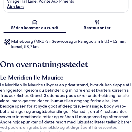
Village Hall Lane, Pointe Aux Piments
Åbn kort
Kort
Sådan kommer du rundt
Restauranter
Mahébourg (MRU-Sir Seewoosagur Ramgoolam Intl.) – 62 min.
kørsel, 58,7 km
Om overnatningsstedet
Le Meridien Ile Maurice
Le Meridien Ile Maurice tilbyder en privat strand, hvor du kan slappe af i
en liggestol, ligesom du befinder dig mindre end et kvarters kørsel fra
Trou aux Biches Strand. 3 udendørs pools sikrer underholdning for alle
aldre, mens gæster, der er i humør til en omgang forkælelse, kan
besøge spaen for at nyde godt af deep tissue-massage, body wrap-
behandlinger og ansigtsbehandlinger. Nomad -, en af 4 restauranter,
serverer internationale retter og er åben til morgenmad og aftensmad.
Andre højdepunkter på dette resort med luksusfaciliteter tæller 2 barer
ved poolen, en gratis børneklub og et døgnåbent fitnesscenter.