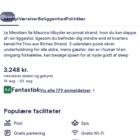
rige
Næste
234+
Oversigt
Værelser
Beliggenhed
Politikker
Le Meridien Ile Maurice tilbyder en privat strand, hvor du kan slappe
af i en liggestol, ligesom du befinder dig mindre end et kvarters
kørsel fra Trou aux Biches Strand. 3 udendørs pools sikrer
underholdning for alle aldre, mens gæster, der er i humør til en
omgang forkælelse, kan besøge spaen for at nyde godt af deep
tissue-massage, body wrap-behandlinger og ansigtsbehandlinger.
Nomad -, en af 4 restauranter, serverer internationale retter og er
Den
3.248 kr.
åben til morgenmad og aftensmad. Andre højdepunkter på dette
nuværende
inkluderer skatter og gebyrer
resort med luksusfaciliteter tæller 2 barer ved poolen, en gratis
pris
19. aug. - 20. aug.
børneklub og et døgnåbent fitnesscenter. Rejsende er vilde med
3 udendørs pools, infinity-pool, parasol
er
Anmeldelser
stedets hjælpsomme personale.
Fantastisk
9,2
Vis alle 179 anmeldelser
3.248 kr.
9,2 ud af 10.
Populære faciliteter
Pool
Spa
Gratis parkering
Gratis Wi-Fi