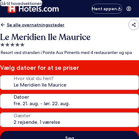
Gå til hovedsektionen
Hent appen
Se alle overnatningssteder
Le Meridien Ile Maurice
5.0-
stjernet
Resort ved stranden i Pointe Aux Piments med 4 restauranter og spa
overnatningssted
Vælg datoer for at se priser
Hvor skal du hen?
Datoer
Gæster
Søg