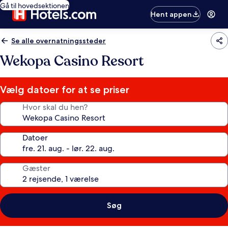
Gå til hovedsektionen
Hent appen
Se alle overnatningssteder
Wekopa Casino Resort
Vælg datoer for at se priser
Hvor skal du hen?
Datoer
Gæster
Søg