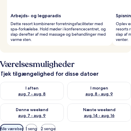
Arbejds- og legparadis
Spisnin
Dette resort kombinerer forretningsfaciliteter med
Oplev e
spa-forkælelse. Hold møder i konferencecentret, og
resorts 
slap derefter af med massage og behandlinger med
slap af
varme sten.
venter.
Værelsesmuligheder
Tjek tilgængelighed for disse datoer
Tjek tilgængelighed for i aften aug. 7 - aug. 8
Tjek tilgængelighed for i morg
I aften
I morgen
aug. 7 - aug. 8
aug. 8 - aug. 9
Tjek tilgængelighed for denne weekend aug. 7 - aug. 9
Tjek tilgængelighed for næste
Denne weekend
Næste weekend
aug. 7 - aug. 9
aug. 14 - aug. 16
Tilgængelige
Alle værelser
1 seng
2 senge