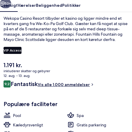
53+
Oversigt
Værelser
Beliggenhed
Politikker
Wekopa Casino Resort tilbyder et kasino og ligger mindre end et
kvarters gang fra We-Ko-Pa Golf Club. Gæster kan få noget at spise
på en af de 5 restauranter og forkæle sig selv med deep tissue-
massage, aromaterapi eller zoneterapi. Fountain Hills Fountain og
Mayo Clinic Scottsdale ligger desuden en kort køretur derfra.
Rejsende kan godt lide stedets hjælpsomme personale og bar.
VIP Access
Den
1.191 kr.
Terrasse/gårdhave
nuværende
inkluderer skatter og gebyrer
pris
12. aug. - 13. aug.
er
Anmeldelser
Fantastisk
9,2
Vis alle 1.000 anmeldelser
1.191 kr.
9,2 ud af 10.
Populære faciliteter
Pool
Spa
Kæledyrsvenligt
Gratis parkering