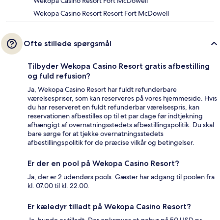
Wekopa Casino Resort Fort McDowell
Wekopa Casino Resort Resort Fort McDowell
Ofte stillede spørgsmål
Tilbyder Wekopa Casino Resort gratis afbestilling
og fuld refusion?
Ja, Wekopa Casino Resort har fuldt refunderbare
værelsespriser, som kan reserveres på vores hjemmeside. Hvis
du har reserveret en fuldt refunderbar værelsespris, kan
reservationen afbestilles op til et par dage før indtjekning
afhængigt af overnatningsstedets afbestillingspolitik. Du skal
bare sørge for at tjekke overnatningsstedets
afbestillingspolitik for de præcise vilkår og betingelser.
Er der en pool på Wekopa Casino Resort?
Ja, der er 2 udendørs pools. Gæster har adgang til poolen fra
kl. 07.00 til kl. 22.00.
Er kæledyr tilladt på Wekopa Casino Resort?
Ja, hunde er tilladt. Der opkræves et gebyr på 50 USD pr.