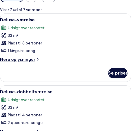
filtre
for
Viser 7 ud af 7 værelser
værelser
Indlæs
Allergivenligt sengetøj, pengeskab på
2
Deluxe-værelse
alle
Udsigt over resortet
billeder
33 m²
af
Deluxe-
Plads til 3 personer
værelse
1 kingsize-seng
Flere
Flere oplysninger
oplysninger
om
Se priser
Deluxe-
værelse
Indlæs
Et hotelværelse med to senge, et skriv
3
Deluxe-dobbeltværelse
alle
Udsigt over resortet
billeder
33 m²
af
Deluxe-
Plads til 4 personer
dobbeltværelse
2 queensize-senge
Flere