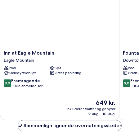
Inn
Fountai
Inn at Eagle Mountain
Founta
at
Park
Eagle Mountain
Downto
Eagle
Hotel,
Pool
Spa
Pool
Mountain
BW
Kæledyrsvenligt
Gratis parkering
Gratis
Eagle
Signatu
Mountain
Collecti
9.0
9.0
Fremragende
Fre
9,0
9,0
Downto
ud
ud
1.005 anmeldelser
1.00
af
af
10,
10,
Prisen
649 kr.
Fremragende,
Fremrag
er
1.005
1.004
inkluderer skatter og gebyrer
649 kr.
anmeldelser
anmelde
9. aug. - 10. aug.
Sammenlign lignende overnatningssteder