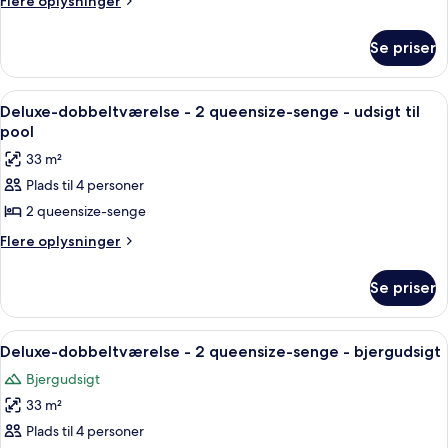
Flere oplysninger
oplysninger
om
Se priser
Deluxe-
dobbeltværelse
Indlæs
Et hotelværelse med to senge, et skriv
2
Deluxe-dobbeltværelse - 2 queensize-senge - udsigt til
alle
pool
billeder
33 m²
af
Plads til 4 personer
Deluxe-
2 queensize-senge
dobbeltværelse
-
Flere
Flere oplysninger
oplysninger
2
om
queensize-
Se priser
Deluxe-
senge
dobbeltværelse
-
-
Indlæs
Et hotelværelse med to senge, et skriv
3
2
udsigt
Deluxe-dobbeltværelse - 2 queensize-senge - bjergudsigt
alle
queensize-
til
Bjergudsigt
senge
billeder
pool
-
33 m²
af
udsigt
Deluxe-
Plads til 4 personer
til