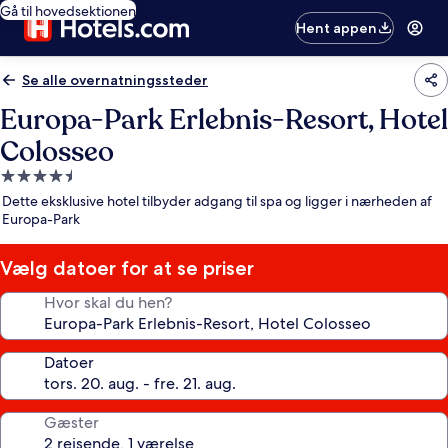
Gå til hovedsektionen
Hent appen
Se alle overnatningssteder
Europa-Park Erlebnis-Resort, Hotel
Colosseo
4.5-
stjernet
Dette eksklusive hotel tilbyder adgang til spa og ligger i nærheden af
overnatningssted
Europa-Park
Vælg datoer for at se priser
Hvor skal du hen?
Datoer
Gæster