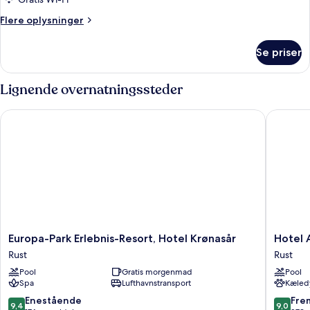
Hotelværelse
D
Flere
Flere oplysninger
oplysninger
om
Se priser
Hotelværelse
D
Lignende overnatningssteder
Europa-Park Erlebnis-Resort, Hotel Krønasår
Hotel An
Europa-
Hotel
Europa-Park Erlebnis-Resort, Hotel Krønasår
Hotel 
Park
Andant
Rust
Rust
Erlebnis-
Rust
Pool
Gratis morgenmad
Pool
Resort,
Rust
Spa
Lufthavnstransport
Kæledy
Hotel
Krønasår
9.4
9.0
Enestående
Fre
9,4
9,0