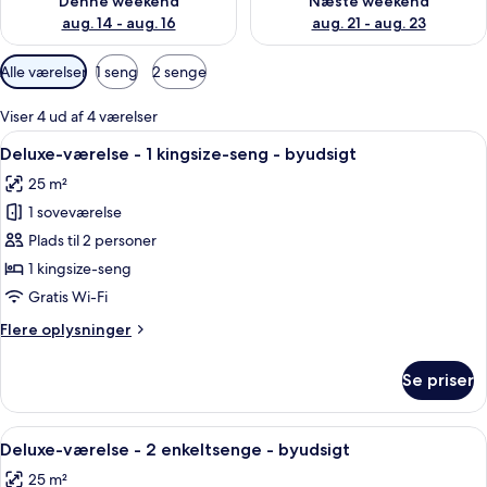
Denne weekend
Næste weekend
aug. 14 - aug. 16
aug. 21 - aug. 23
Tilgængelige
Alle værelser
1 seng
2 senge
filtre
for
Viser 4 ud af 4 værelser
værelser
Indlæs
Et hotelværelse med en stor seng, et s
7
Deluxe-værelse - 1 kingsize-seng - byudsigt
alle
25 m²
billeder
1 soveværelse
af
Deluxe-
Plads til 2 personer
værelse
1 kingsize-seng
-
Gratis Wi-Fi
1
Flere
Flere oplysninger
kingsize-
oplysninger
seng
om
Se priser
Deluxe-
-
værelse
byudsigt
-
Indlæs
Et hotelværelse med to senge, et skrive
5
1
Deluxe-værelse - 2 enkeltsenge - byudsigt
alle
kingsize-
25 m²
seng