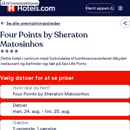
Gå til hovedsektionen
Hent appen
Se alle overnatningssteder
Four Points by Sheraton
Matosinhos
4.0-
stjernet
Dette hotel i centrum med forbindelse til konferencecenteret tilbyder
overnatningssted
restaurant og befinder sig tæt på Sea Life Porto
Vælg datoer for at se priser
Hvor skal du hen?
Datoer
Gæster