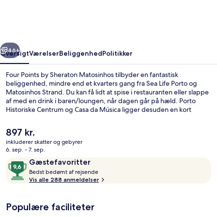
Sheraton
Matosinhos
rige
Næste
46+
Oversigt
Værelser
Beliggenhed
Politikker
Four Points by Sheraton Matosinhos tilbyder en fantastisk
beliggenhed, mindre end et kvarters gang fra Sea Life Porto og
Matosinhos Strand. Du kan få lidt at spise i restauranten eller slappe
af med en drink i baren/loungen, når dagen går på hæld. Porto
Historiske Centrum og Casa da Música ligger desuden en kort
køretur derfra. Stedets hjælpsomme personale og generelle
forhold får rigtig gode bedømmelser fra rejsende.
Den
897 kr.
Overnatningsstedet ligger kun en kort gåtur fra offentlig transport:
nuværende
inkluderer skatter og gebyrer
Matosinhos Sul Metrostation ligger 6 minutter væk og Brito Capelo
pris
6. sep. - 7. sep.
Metrostation ligger 12 minutter derfra.
Udendørsområde
er
Anmeldelser
9,6
Gæstefavoritter
897 kr.
B
ud
Bedst bedømt af rejsende
e
Vis alle 288 anmeldelser
af
d
10,
s
Gæstefavoritter
Populære faciliteter
t