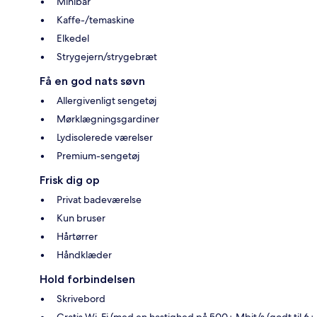
Minibar
Kaffe-/temaskine
Elkedel
Strygejern/strygebræt
Få en god nats søvn
Allergivenligt sengetøj
Mørklægningsgardiner
Lydisolerede værelser
Premium-sengetøj
Frisk dig op
Privat badeværelse
Kun bruser
Hårtørrer
Håndklæder
Hold forbindelsen
Skrivebord
Gratis Wi-Fi (med en hastighed på 500+ Mbit/s (godt til 6+