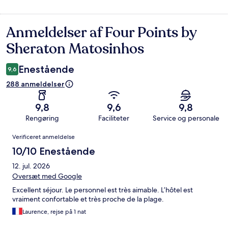
Anmeldelser af Four Points by
Anmeldelser
Sheraton Matosinhos
Enestående
9,6
288 anmeldelser
9,8
9,6
9,8
Rengøring
Faciliteter
Service og personale
Anmeldelser
Verificeret anmeldelse
10/10 Enestående
12. jul. 2026
Oversæt med Google
Excellent séjour. Le personnel est très aimable. L’hôtel est
vraiment confortable et très proche de la plage.
Laurence, rejse på 1 nat