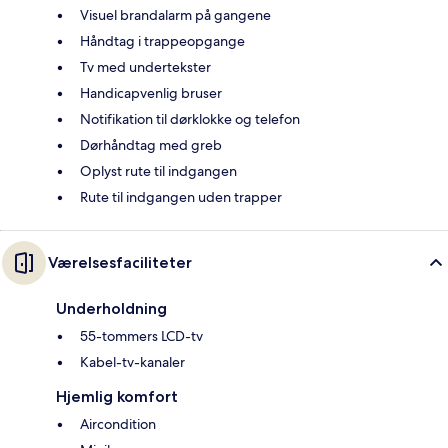
Visuel brandalarm på gangene
Håndtag i trappeopgange
Tv med undertekster
Handicapvenlig bruser
Notifikation til dørklokke og telefon
Dørhåndtag med greb
Oplyst rute til indgangen
Rute til indgangen uden trapper
Værelsesfaciliteter
Underholdning
55-tommers LCD-tv
Kabel-tv-kanaler
Hjemlig komfort
Aircondition