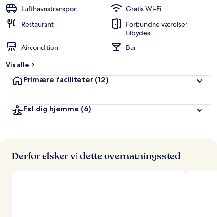
b
Lufthavnstransport
Gratis Wi-Fi
e
d
Restaurant
Forbundne værelser
ø
tilbydes
m
Aircondition
Bar
t
Vis alle
a
f
Primære faciliteter
(12)
r
e
Føl dig hjemme
(6)
j
s
e
n
d
Derfor elsker vi dette overnatningssted
e