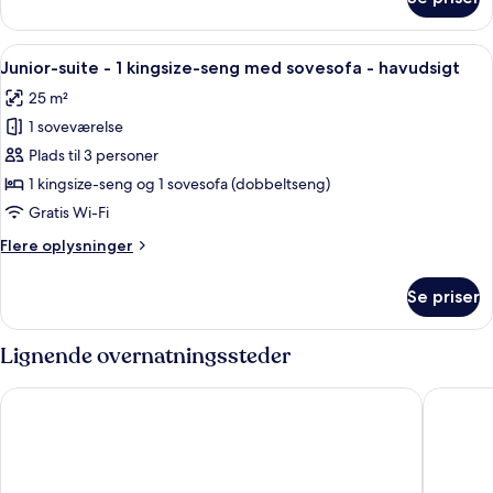
Superior-
-
værelse
balkon
-
Indlæs
Et sort elektronisk tastatur med vejle
-
5
1
Junior-suite - 1 kingsize-seng med sovesofa - havudsigt
alle
byudsigt
kingsize-
25 m²
seng
billeder
-
1 soveværelse
af
balkon
Junior-
Plads til 3 personer
-
suite
byudsigt
1 kingsize-seng og 1 sovesofa (dobbeltseng)
-
Gratis Wi-Fi
1
Flere
Flere oplysninger
kingsize-
oplysninger
seng
om
Se priser
Junior-
med
suite
sovesofa
-
Lignende overnatningssteder
-
1
havudsigt
kingsize-
Eurostars Matosinhos
Holiday 
seng
med
sovesofa
-
havudsigt