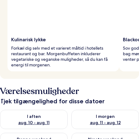
Kulinarisk lykke
Blacko
Forkæl dig selv med et varieret måltid i hotellets
Sov godt
restaurant og bar. Morgenbuffeten inkluderer
bag mør
vegetariske og veganske muligheder, så du kan få
venter p
energi til morgenen.
Værelsesmuligheder
Tjek tilgængelighed for disse datoer
Tjek tilgængelighed for i aften aug. 10 - aug. 11
Tjek tilgængelighed for i morg
I aften
I morgen
aug. 10 - aug. 11
aug. 11 - aug. 12
Tjek tilgængelighed for denne weekend aug. 14 - aug. 16
Tjek tilgængelighed for næste