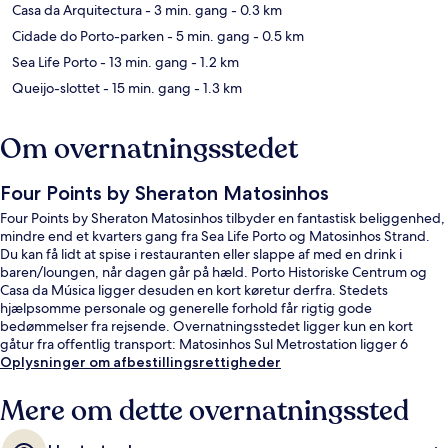
Casa da Arquitectura
- 3 min. gang
- 0.3 km
Cidade do Porto-parken
- 5 min. gang
- 0.5 km
Sea Life Porto
- 13 min. gang
- 1.2 km
Queijo-slottet
- 15 min. gang
- 1.3 km
Om overnatningsstedet
Four Points by Sheraton Matosinhos
Four Points by Sheraton Matosinhos tilbyder en fantastisk beliggenhed,
mindre end et kvarters gang fra Sea Life Porto og Matosinhos Strand.
Du kan få lidt at spise i restauranten eller slappe af med en drink i
baren/loungen, når dagen går på hæld. Porto Historiske Centrum og
Casa da Música ligger desuden en kort køretur derfra. Stedets
hjælpsomme personale og generelle forhold får rigtig gode
bedømmelser fra rejsende. Overnatningsstedet ligger kun en kort
gåtur fra offentlig transport: Matosinhos Sul Metrostation ligger 6
minutter væk og Brito Capelo Metrostation ligger 12 minutter derfra.
Oplysninger om afbestillingsrettigheder
Mere om dette overnatningssted