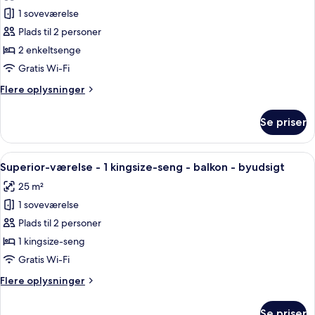
billeder
-
1 soveværelse
af
byudsigt
Deluxe-
Plads til 2 personer
værelse
2 enkeltsenge
-
Gratis Wi-Fi
2
Flere
Flere oplysninger
enkeltsenge
oplysninger
-
om
Se priser
Deluxe-
byudsigt
værelse
-
Indlæs
Et hotelværelse med seng, natborde, e
6
2
Superior-værelse - 1 kingsize-seng - balkon - byudsigt
alle
enkeltsenge
25 m²
-
billeder
byudsigt
1 soveværelse
af
Superior-
Plads til 2 personer
værelse
1 kingsize-seng
-
Gratis Wi-Fi
1
Flere
Flere oplysninger
kingsize-
oplysninger
seng
om
Se priser