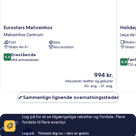
Eurostars
Holiday
Eurostars Matosinhos
Holida
Matosinhos
Inn
Matosinhos Centrum
Leça da 
Matosinhos
Express
Pool
Spa
Grati
Centrum
Porto
Gratis Wi-Fi
Aircondition
Gratis
-
Exponor
9.4
Enestående
9,4
8.8
by
Fant
ud
284 anmeldelser
8,8
ud
IHG
770 
af
af
Leça
10,
Prisen
994 kr.
10,
da
Enestående,
er
Fantasti
inkluderer skatter og gebyrer
Palmeira
284
994 kr.
30. aug. - 31. aug.
770
anmeldelser
anmelde
Sammenlign lignende overnatningssteder
Log på for at se tilgængelige rabatter og fordele. Flere
fordele til flere eventyr.
Log på
Tilmeld dig nu – det er gratis