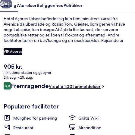
62+
Oversigt
Værelser
Beliggenhed
Politikker
Hotel Açores Lisboa befinder sig kun fem minutters kørsel fra
Avenida da Liberdade og Rossio Torv. Gæster, som gerne vil have
noget at spise, kan besøge Atlântida Restaurant, der serverer
portugisiske retter og er åben til frokost og aftensmad. Andre
faciliteter tæller en bar/lounge og en snackbar/deli. Rejsende er
glade for den korte gåtur til offentlig transport: Praca de Espanha
Metrostation ligger få skridt derfra og São Sebastiao Metrostation
VIP Access
ligger 10 minutter væk.
Den
905 kr.
Morgenmadsbuffet hver dag mod et 
nuværende
inkluderer skatter og gebyrer
pris
24. aug. - 25. aug.
er
Anmeldelser
Fremragende
8,8
Vis alle 1.001 anmeldelser
905 kr.
8,8 ud af 10.
Populære faciliteter
Mulighed for parkering
Gratis Wi-Fi
Restaurant
Aircondition