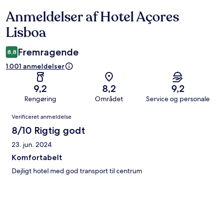
Anmeldelser af Hotel Açores
Anmeldelser
Lisboa
Fremragende
8,8
1.001 anmeldelser
9,2
8,2
9,2
Rengøring
Området
Service og personale
Anmeldelser
Verificeret anmeldelse
8/10 Rigtig godt
23. jun. 2024
Komfortabelt
Dejligt hotel med god transport til centrum