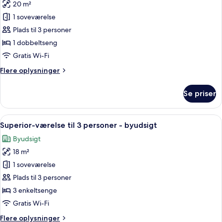
enkeltsenge
20 m²
af
-
Deluxe-
1 soveværelse
byudsigt
suite
Plads til 3 personer
-
1 dobbeltseng
byudsigt
Gratis Wi-Fi
Flere
Flere oplysninger
oplysninger
om
Se priser
Deluxe-
suite
-
Indlæs
Et hotelværelse med to senge, et skriv
7
byudsigt
Superior-værelse til 3 personer - byudsigt
alle
Byudsigt
billeder
18 m²
af
Superior-
1 soveværelse
værelse
Plads til 3 personer
til
3 enkeltsenge
3
Gratis Wi-Fi
personer
Flere
Flere oplysninger