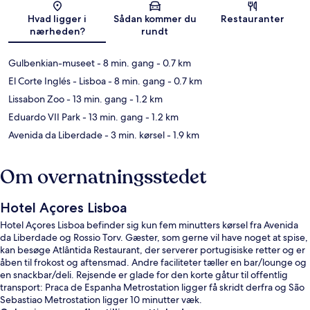
Kort
Hvad ligger i
Sådan kommer du
Restauranter
nærheden?
rundt
Gulbenkian-museet
- 8 min. gang
- 0.7 km
El Corte Inglés - Lisboa
- 8 min. gang
- 0.7 km
Lissabon Zoo
- 13 min. gang
- 1.2 km
Eduardo VII Park
- 13 min. gang
- 1.2 km
Avenida da Liberdade
- 3 min. kørsel
- 1.9 km
Om overnatningsstedet
Hotel Açores Lisboa
Hotel Açores Lisboa befinder sig kun fem minutters kørsel fra Avenida
da Liberdade og Rossio Torv. Gæster, som gerne vil have noget at spise,
kan besøge Atlântida Restaurant, der serverer portugisiske retter og er
åben til frokost og aftensmad. Andre faciliteter tæller en bar/lounge og
en snackbar/deli. Rejsende er glade for den korte gåtur til offentlig
transport: Praca de Espanha Metrostation ligger få skridt derfra og São
Sebastiao Metrostation ligger 10 minutter væk.