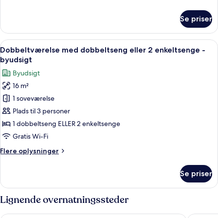
-
oplysninger
byudsigt
om
Se priser
Superior-
værelse
til
Indlæs
Et hotelværelse med en stor seng, et s
7
3
Dobbeltværelse med dobbeltseng eller 2 enkeltsenge -
alle
personer
byudsigt
-
billeder
Byudsigt
byudsigt
af
16 m²
Dobbeltværelse
1 soveværelse
med
dobbeltseng
Plads til 3 personer
eller
1 dobbeltseng ELLER 2 enkeltsenge
2
Gratis Wi-Fi
enkeltsenge
Flere
Flere oplysninger
-
oplysninger
byudsigt
om
Se priser
Dobbeltværelse
med
dobbeltseng
Lignende overnatningssteder
eller
2