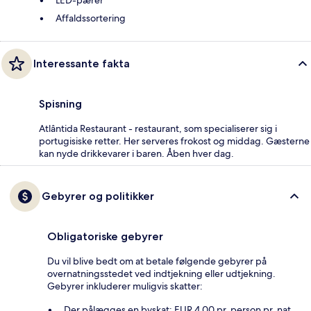
LED-pærer
Affaldssortering
Interessante fakta
Spisning
Atlântida Restaurant - restaurant, som specialiserer sig i
portugisiske retter. Her serveres frokost og middag. Gæsterne
kan nyde drikkevarer i baren. Åben hver dag.
Gebyrer og politikker
Obligatoriske gebyrer
Du vil blive bedt om at betale følgende gebyrer på
overnatningsstedet ved indtjekning eller udtjekning.
Gebyrer inkluderer muligvis skatter:
Der pålægges en byskat: EUR 4.00 pr. person pr. nat,