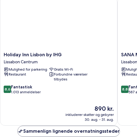
Holiday Inn Lisbon by IHG
SANA Me
enkeltsenge
-
byudsigt
Holiday
SANA
Holiday Inn Lisbon by IHG
SANA M
Inn
Metropo
Lissabon Centrum
Lissabo
Lisbon
Hotel
Mulighed for parkering
Gratis Wi-Fi
Muligh
by
Lissabon
Restaurant
Forbundne værelser
Restau
IHG
Centru
tilbydes
Lissabon
8.6
8.8
Centrum
Fantastisk
Fant
8,6
8,8
ud
ud
1.013 anmeldelser
587 
af
af
10,
10,
Prisen
890 kr.
Fantastisk,
Fantasti
er
1.013
587
inkluderer skatter og gebyrer
890 kr.
anmeldelser
anmelde
30. aug. - 31. aug.
Sammenlign lignende overnatningssteder