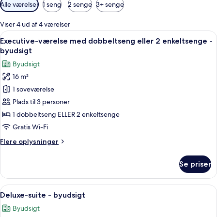
Tilgængelige
Alle værelser
1 seng
2 senge
3+ senge
filtre
for
Viser 4 ud af 4 værelser
værelser
Indlæs
Et hotelværelse med en stor seng, et s
7
Executive-værelse med dobbeltseng eller 2 enkeltsenge -
alle
byudsigt
billeder
Byudsigt
af
16 m²
Executive-
1 soveværelse
værelse
med
Plads til 3 personer
dobbeltseng
1 dobbeltseng ELLER 2 enkeltsenge
eller
Gratis Wi-Fi
2
Flere
Flere oplysninger
enkeltsenge
oplysninger
-
om
Se priser
Executive-
byudsigt
værelse
med
Indlæs
Et hotelværelse med en stor seng, sen
10
dobbeltseng
Deluxe-suite - byudsigt
alle
eller
Byudsigt
2
billeder