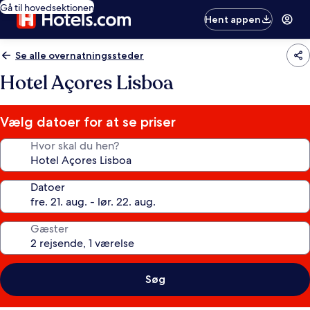
Gå til hovedsektionen
Hent appen
Se alle overnatningssteder
Hotel Açores Lisboa
Vælg datoer for at se priser
Hvor skal du hen?
Datoer
Gæster
Søg