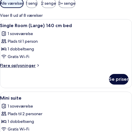
Tilgængelige
Alle værelser
1 seng
2 senge
3+ senge
filtre
for
Viser 8 ud af 8 værelser
værelser
Indlæs
Et hotelværelse med en seng, to seng
7
Single Room (Large) 140 cm bed
alle
1 soveværelse
billeder
Plads til 1 person
af
Single
1 dobbeltseng
Room
Gratis Wi-Fi
(Large)
Flere
Flere oplysninger
140
oplysninger
cm
om
Se priser
Single
bed
Room
(Large)
Indlæs
Et soveværelse med en stor seng, to se
5
140
Mini suite
alle
cm
1 soveværelse
bed
billeder
Plads til 2 personer
af
Mini
1 dobbeltseng
suite
Gratis Wi-Fi