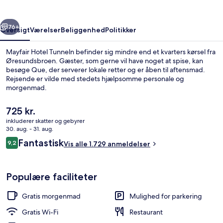
rige
Næste
76+
Oversigt
Værelser
Beliggenhed
Politikker
Mayfair Hotel Tunneln befinder sig mindre end et kvarters kørsel fra
Øresundsbroen. Gæster, som gerne vil have noget at spise, kan
besøge Que, der serverer lokale retter og er åben til aftensmad.
Rejsende er vilde med stedets hjælpsomme personale og
morgenmad.
Den
725 kr.
nuværende
inkluderer skatter og gebyrer
pris
30. aug. - 31. aug.
Udendørsområde
er
Anmeldelser
Fantastisk
9,2
Vis alle 1.729 anmeldelser
725 kr.
9,2 ud af 10.
Populære faciliteter
Gratis morgenmad
Mulighed for parkering
Gratis Wi-Fi
Restaurant