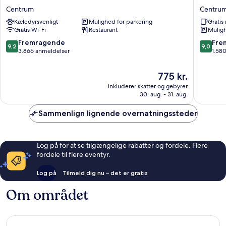
Hotel
Hotel
Centrum
Centru
Malmö
Esplana
Kæledyrsvenligt
Mulighed for parkering
Grati
Live
Centru
Gratis Wi-Fi
Restaurant
Muligh
Centrum
9.2
9.0
Fremragende
Fre
9,2
9,0
ud
ud
3.866 anmeldelser
1.58
af
af
10,
10,
Prisen
775 kr.
Fremragende,
Fremrag
er
inkluderer skatter og gebyrer
3.866
1.580
775 kr.
30. aug. - 31. aug.
anmeldelser
anmelde
Sammenlign lignende overnatningssteder
Log på for at se tilgængelige rabatter og fordele. Flere
fordele til flere eventyr.
Log på
Tilmeld dig nu – det er gratis
Om området