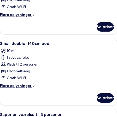
Deluxe-
1 dobbeltseng
dobbeltværelse
Gratis Wi-Fi
Flere
Flere oplysninger
oplysninger
om
Se priser
Deluxe-
dobbeltværelse
Indlæs
Et hotelværelse med en seng, to seng
7
Small double, 140cm bed
alle
10 m²
billeder
1 soveværelse
af
Small
Plads til 2 personer
double,
1 dobbeltseng
140cm
Gratis Wi-Fi
bed
Flere
Flere oplysninger
oplysninger
om
Se priser
Small
double,
140cm
Indlæs
Et hotelværelse med seng, sofa, skrive
5
bed
Superior-værelse til 3 personer