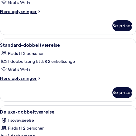
Enkeltværelse
Gratis Wi-Fi
Flere
Flere oplysninger
oplysninger
om
Se priser
Enkeltværelse
Indlæs
Et soveværelse med seng, to sengebor
8
Standard-dobbeltværelse
alle
Plads til 3 personer
billeder
1 dobbeltseng ELLER 2 enkeltsenge
af
Standard-
Gratis Wi-Fi
dobbeltværelse
Flere
Flere oplysninger
oplysninger
om
Se priser
Standard-
dobbeltværelse
Indlæs
Et hotelværelse med træloft, en seng 
7
Deluxe-dobbeltværelse
alle
1 soveværelse
billeder
Plads til 2 personer
af