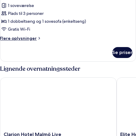
alle
1 soveværelse
billeder
Plads til 3 personer
af
Superior-
1 dobbeltseng og 1 sovesofa (enkeltseng)
værelse
Gratis Wi-Fi
til
Flere
Flere oplysninger
3
oplysninger
personer
om
Se priser
Superior-
værelse
til
Lignende overnatningssteder
3
personer
Clarion Hotel Malmö Live
Elite Ho
Clarion
Elite
Clarion Hotel Malmö Live
Elite 