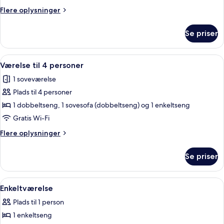
Flere
Flere oplysninger
oplysninger
om
Se priser
Mini
suite
Indlæs
Et hotelværelse med seng, sofa, skrive
5
Værelse til 4 personer
alle
1 soveværelse
billeder
Plads til 4 personer
af
Værelse
1 dobbeltseng, 1 sovesofa (dobbeltseng) og 1 enkeltseng
til
Gratis Wi-Fi
4
Flere
Flere oplysninger
personer
oplysninger
om
Se priser
Værelse
til
4
Indlæs
Et hotelværelse med en seng, et vindu
4
personer
Enkeltværelse
alle
Plads til 1 person
billeder
1 enkeltseng
af