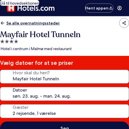
Gå til hovedsektionen
Hent appen
Se alle overnatningssteder
Mayfair Hotel Tunneln
4.0-
stjernet
Hotel i centrum i Malmø med restaurant
overnatningssted
Vælg datoer for at se priser
Hvor skal du hen?
Datoer
Gæster
Søg