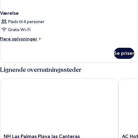
Værelse
Plads til 4 personer
Gratis Wi-Fi
Flere
Flere oplysninger
oplysninger
om
Se priser
Værelse
Lignende overnatningssteder
NH Las Palmas Playa las Canteras
AC Hotel
NH
AC
NH Las Palmas Playa las Canteras
AC Hot