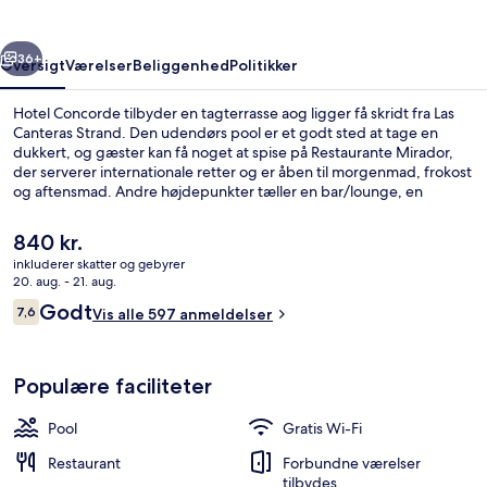
rige
Næste
36+
Oversigt
Værelser
Beliggenhed
Politikker
Hotel Concorde tilbyder en tagterrasse aog ligger få skridt fra Las
Canteras Strand. Den udendørs pool er et godt sted at tage en
dukkert, og gæster kan få noget at spise på Restaurante Mirador,
der serverer internationale retter og er åben til morgenmad, frokost
og aftensmad. Andre højdepunkter tæller en bar/lounge, en
snackbar/deli og en terrasse. Rejsende har godt at sige om stedets
generelle forhold.
Den
840 kr.
nuværende
inkluderer skatter og gebyrer
pris
20. aug. - 21. aug.
Terrasse/gårdhave
er
Anmeldelser
Godt
7,6
Vis alle 597 anmeldelser
840 kr.
7,6 ud af 10.
Populære faciliteter
Pool
Gratis Wi-Fi
Restaurant
Forbundne værelser
tilbydes