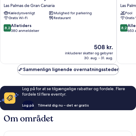
Las
Hotel
Las Palmas de Gran Canaria
Las Palm
Palmas
Iberia
Kæledyrsvenligt
Mulighed for parkering
Pool
Playa
Las
Gratis Wi-Fi
Restaurant
Gratis
las
Palmas
Canteras
Las
8.2
8.2
Alletiders
Alle
8,2
8,2
Las
Palmas
ud
ud
380 anmeldelser
653 
Palmas
de
af
af
de
Gran
10,
10,
Prisen
508 kr.
Gran
Canaria
Alletiders,
Alletider
er
Canaria
380
653
inkluderer skatter og gebyrer
508 kr.
anmeldelser
anmelde
30. aug. - 31. aug.
Sammenlign lignende overnatningssteder
Log på for at se tilgængelige rabatter og fordele. Flere
fordele til flere eventyr.
Log på
Tilmeld dig nu – det er gratis
Om området