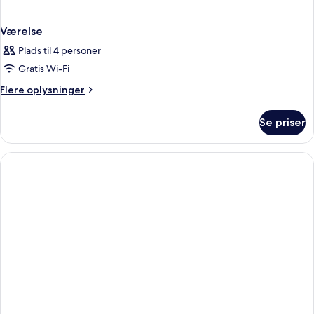
Værelse
Plads til 4 personer
Gratis Wi-Fi
Flere
Flere oplysninger
oplysninger
om
Se priser
Værelse