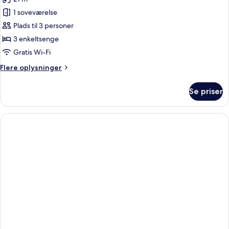
niño)
billeder
1 soveværelse
af
Dobbeltværelse
Plads til 3 personer
(3
3 enkeltsenge
adultos)
Gratis Wi-Fi
Flere
Flere oplysninger
oplysninger
om
Se priser
Dobbeltværelse
(3
adultos)