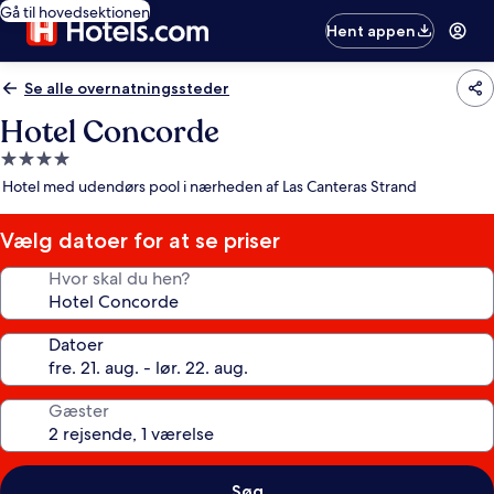
Gå til hovedsektionen
Hent appen
Se alle overnatningssteder
Hotel Concorde
4.0-
stjernet
Hotel med udendørs pool i nærheden af Las Canteras Strand
overnatningssted
Vælg datoer for at se priser
Hvor skal du hen?
Datoer
Gæster
Søg