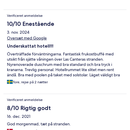
bathrooms too) there is a mini fridge and a hairdryer and you
can also get beach towels at reception for a €10 euro deposit.
Finally the rooftop terrace is sheltered with lots of sunbeds and
Verificeret anmeldelse
parasols and theres a good sized pool (a bit chilly even may but
definitely swimable!!) we really enjoyed our stay and for the
10/10 Enestående
money this is an excellent option and great base to explore
3. nov. 2024
lovely Gran Canaria.
Oversæt med Google
Underskattat hotell!!!
Överträffade förväntningarna. Fantastisk frukostbuffé med
utsikt från sjätte våningen över Las Canteras stranden.
Nyrenoverade duschrum med bra standard och bra tryck i
kranarna. Trevlig personal. Hotellrummet lite slitet men rent
ändå. Bra med poolen på taket med solstolar. Läget väldigt bra
nära stranden. Fräscha hissar i olika storlekar. Alldeles utanför
Tore, rejse på 2 nætter
hotellet är det en busshållplats och taxibilar som väntar. Klart
bättre hotell än det betyg som vi såg. Jag skulle ge det 9 av 10.
Prisvärt. Rekommenderas. Jag brukar sällan vara så positiv i mina
Verificeret anmeldelse
recensioner, men i det här fallet är det befogat.
8/10 Rigtig godt
16. dec. 2021
God morgenmad, tæt på stranden.