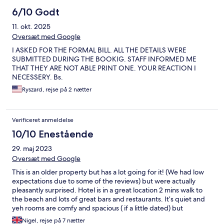
6/10 Godt
11. okt. 2025
Oversæt med Google
I ASKED FOR THE FORMAL BILL. ALL THE DETAILS WERE
SUBMITTED DURING THE BOOKIG. STAFF INFORMED ME
THAT THEY ARE NOT ABLE PRINT ONE. YOUR REACTION I
NECESSERY. Bs.
Ryszard, rejse på 2 nætter
Verificeret anmeldelse
10/10 Enestående
29. maj 2023
Oversæt med Google
This is an older property but has a lot going for it! (We had low
expectations due to some of the reviews) but were actually
pleasantly surprised. Hotel is in a great location 2 mins walk to
the beach and lots of great bars and restaurants. It’s quiet and
yeh rooms are comfy and spacious ( if a little dated) but
extremely clean really comfortable beds. Good shower and
Nigel, rejse på 7 nætter