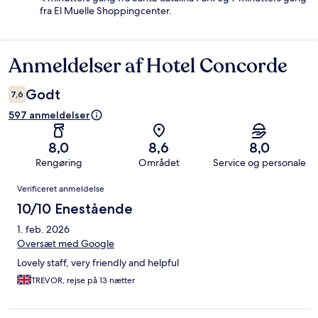
fra El Muelle Shoppingcenter.
Anmeldelser af Hotel Concorde
Anmeldelser
Godt
7,6
597 anmeldelser
8,0
8,6
8,0
Rengøring
Området
Service og personale
Anmeldelser
Verificeret anmeldelse
10/10 Enestående
1. feb. 2026
Oversæt med Google
Lovely staff, very friendly and helpful
TREVOR, rejse på 13 nætter