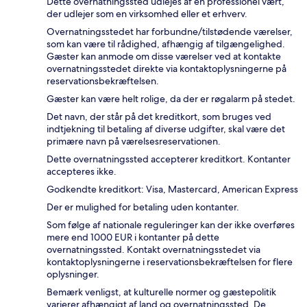
Dette overnatningssted udlejes af en professionel vært,
der udlejer som en virksomhed eller et erhverv.
Overnatningsstedet har forbundne/tilstødende værelser,
som kan være til rådighed, afhængig af tilgængelighed.
Gæster kan anmode om disse værelser ved at kontakte
overnatningsstedet direkte via kontaktoplysningerne på
reservationsbekræftelsen.
Gæster kan være helt rolige, da der er røgalarm på stedet.
Det navn, der står på det kreditkort, som bruges ved
indtjekning til betaling af diverse udgifter, skal være det
primære navn på værelsesreservationen.
Dette overnatningssted accepterer kreditkort. Kontanter
accepteres ikke.
Godkendte kreditkort: Visa, Mastercard, American Express
Der er mulighed for betaling uden kontanter.
Som følge af nationale reguleringer kan der ikke overføres
mere end 1000 EUR i kontanter på dette
overnatningssted. Kontakt overnatningsstedet via
kontaktoplysningerne i reservationsbekræftelsen for flere
oplysninger.
Bemærk venligst, at kulturelle normer og gæstepolitik
varierer afhængigt af land og overnatningssted. De