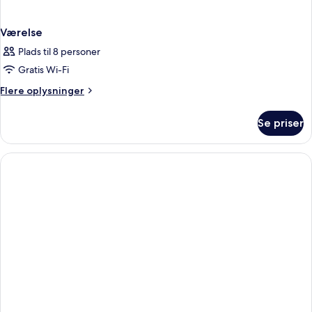
Værelse
Plads til 8 personer
Gratis Wi-Fi
Flere
Flere oplysninger
oplysninger
om
Se priser
Værelse