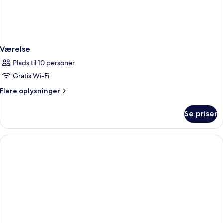
Værelse
Plads til 10 personer
Gratis Wi-Fi
Flere
Flere oplysninger
oplysninger
om
Se priser
Værelse