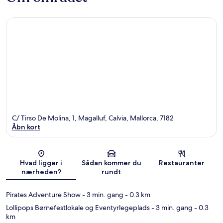
C/ Tirso De Molina, 1, Magalluf, Calvia, Mallorca, 7182
Åbn kort
Kort
Hvad ligger i
Sådan kommer du
Restauranter
nærheden?
rundt
Pirates Adventure Show
- 3 min. gang
- 0.3 km
Lollipops Børnefestlokale og Eventyrlegeplads
- 3 min. gang
- 0.3
km