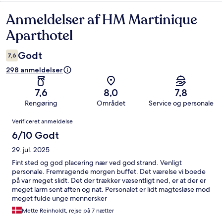
Anmeldelser af HM Martinique
Anmeldelser
Aparthotel
Godt
7,6
298 anmeldelser
7,6
8,0
7,8
Rengøring
Området
Service og personale
Anmeldelser
Verificeret anmeldelse
6/10 Godt
29. jul. 2025
Fint sted og god placering nær ved god strand. Venligt
personale. Fremragende morgen buffet. Det værelse vi boede
på var meget slidt. Det der trækker væsentligt ned, er at der er
meget larm sent aften og nat. Personalet er lidt magtesløse mod
meget fulde unge mennersker
Mette Reinholdt, rejse på 7 nætter