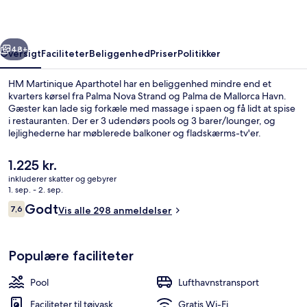
rige
Næste
48+
Oversigt
Faciliteter
Beliggenhed
Priser
Politikker
HM Martinique Aparthotel har en beliggenhed mindre end et
kvarters kørsel fra Palma Nova Strand og Palma de Mallorca Havn.
Gæster kan lade sig forkæle med massage i spaen og få lidt at spise
i restauranten. Der er 3 udendørs pools og 3 barer/lounger, og
lejlighederne har møblerede balkoner og fladskærms-tv'er.
Den
1.225 kr.
nuværende
inkluderer skatter og gebyrer
pris
1. sep. - 2. sep.
Indendørs pool, 3 udendørs pools, para
er
Anmeldelser
Godt
7,6
Vis alle 298 anmeldelser
1.225 kr.
7,6 ud af 10.
Populære faciliteter
Pool
Lufthavnstransport
Faciliteter til tøjvask
Gratis Wi-Fi