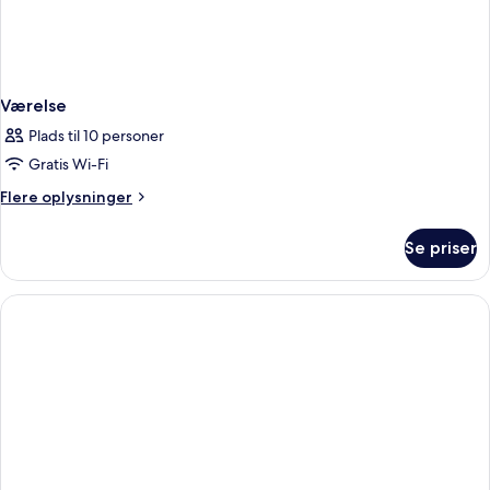
Værelse
Plads til 10 personer
Gratis Wi-Fi
Flere
Flere oplysninger
oplysninger
om
Se priser
Værelse