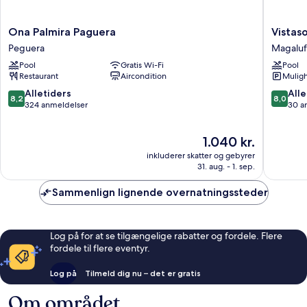
Ona
Vistasol
Ona Palmira Paguera
Vistas
Palmira
Apartme
Peguera
Magaluf
Paguera
Magaluf
Pool
Gratis Wi-Fi
Pool
Peguera
Restaurant
Aircondition
Muligh
8.2
8.0
Alletiders
Alle
8,2
8,0
ud
ud
324 anmeldelser
30 a
af
af
10,
10,
Prisen
1.040 kr.
Alletiders,
Alletider
er
324
30
inkluderer skatter og gebyrer
1.040 kr.
anmeldelser
anmelde
31. aug. - 1. sep.
Sammenlign lignende overnatningssteder
Log på for at se tilgængelige rabatter og fordele. Flere
fordele til flere eventyr.
Log på
Tilmeld dig nu – det er gratis
Om området