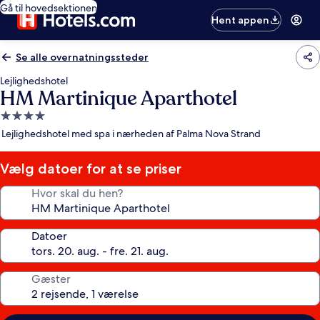
Gå til hovedsektionen
Hent appen
Se alle overnatningssteder
Lejlighedshotel
HM Martinique Aparthotel
4.0-
stjernet
Lejlighedshotel med spa i nærheden af Palma Nova Strand
overnatningssted
Vælg datoer for at se priser
Hvor skal du hen?
Datoer
Gæster