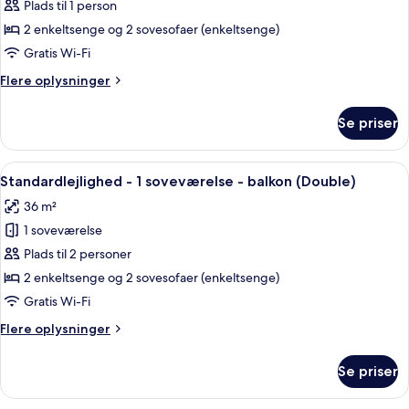
-
Plads til 1 person
1
2 enkeltsenge og 2 sovesofaer (enkeltsenge)
soveværelse
Gratis Wi-Fi
-
Flere
Flere oplysninger
balkon
oplysninger
(Single
om
Se priser
use)
Standardlejlighed
-
1
Indlæs
En pænt redt seng med et mønstret t
5
soveværelse
Standardlejlighed - 1 soveværelse - balkon (Double)
alle
-
36 m²
balkon
billeder
(Single
1 soveværelse
af
use)
Standardlejlighed
Plads til 2 personer
-
2 enkeltsenge og 2 sovesofaer (enkeltsenge)
1
Gratis Wi-Fi
soveværelse
Flere
Flere oplysninger
-
oplysninger
balkon
om
Se priser
Standardlejlighed
(Double)
-