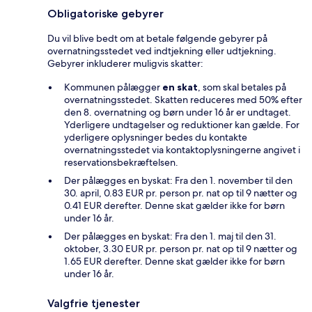
Obligatoriske gebyrer
Du vil blive bedt om at betale følgende gebyrer på
overnatningsstedet ved indtjekning eller udtjekning.
Gebyrer inkluderer muligvis skatter:
Kommunen pålægger
en skat
, som skal betales på
overnatningsstedet. Skatten reduceres med 50% efter
den 8. overnatning og børn under 16 år er undtaget.
Yderligere undtagelser og reduktioner kan gælde. For
yderligere oplysninger bedes du kontakte
overnatningsstedet via kontaktoplysningerne angivet i
reservationsbekræftelsen.
Der pålægges en byskat: Fra den 1. november til den
30. april, 0.83 EUR pr. person pr. nat op til 9 nætter og
0.41 EUR derefter. Denne skat gælder ikke for børn
under 16 år.
Der pålægges en byskat: Fra den 1. maj til den 31.
oktober, 3.30 EUR pr. person pr. nat op til 9 nætter og
1.65 EUR derefter. Denne skat gælder ikke for børn
under 16 år.
Valgfrie tjenester