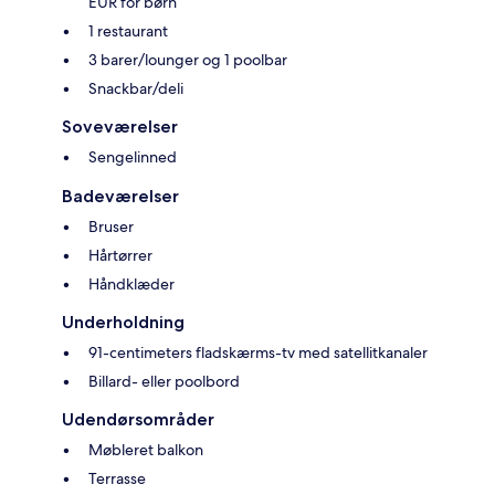
EUR for børn
1 restaurant
3 barer/lounger og 1 poolbar
Snackbar/deli
Soveværelser
Sengelinned
Badeværelser
Bruser
Hårtørrer
Håndklæder
Underholdning
91-centimeters fladskærms-tv med satellitkanaler
Billard- eller poolbord
Udendørsområder
Møbleret balkon
Terrasse