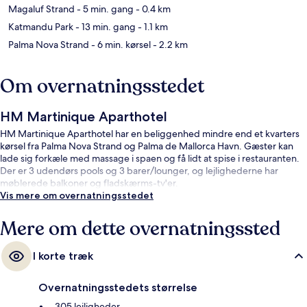
Magaluf Strand
- 5 min. gang
- 0.4 km
Katmandu Park
- 13 min. gang
- 1.1 km
Palma Nova Strand
- 6 min. kørsel
- 2.2 km
Om overnatningsstedet
HM Martinique Aparthotel
HM Martinique Aparthotel har en beliggenhed mindre end et kvarters
kørsel fra Palma Nova Strand og Palma de Mallorca Havn. Gæster kan
lade sig forkæle med massage i spaen og få lidt at spise i restauranten.
Der er 3 udendørs pools og 3 barer/lounger, og lejlighederne har
møblerede balkoner og fladskærms-tv'er.
Vis mere om overnatningsstedet
Mere om dette overnatningssted
I korte træk
Overnatningsstedets størrelse
305 lejligheder