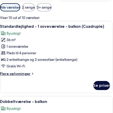
Tilgængelige
Alle værelser
2 senge
3+ senge
filtre
for
Viser 10 ud af 10 værelser
værelser
Indlæs
Et hotelværelse med en stor seng, et 
6
Standardlejlighed - 1 soveværelse - balkon (Cuadruple)
alle
Byudsigt
billeder
36 m²
af
Standardlejlighed
1 soveværelse
-
Plads til 4 personer
1
2 enkeltsenge og 2 sovesofaer (enkeltsenge)
soveværelse
Gratis Wi-Fi
-
Flere
Flere oplysninger
balkon
oplysninger
(Cuadruple)
om
Se priser
Standardlejlighed
-
1
Indlæs
Et hotelværelse med en stor seng, et
4
soveværelse
Dobbeltværelse - balkon
alle
-
Byudsigt
balkon
billeder