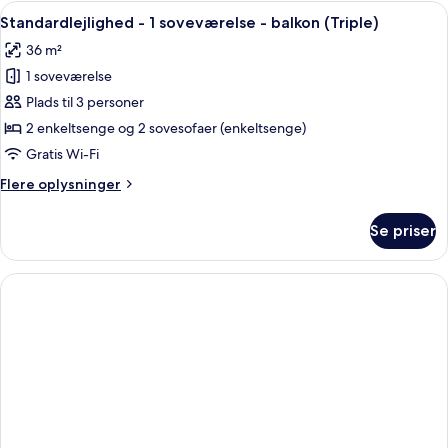
1
Indlæs
En moderne stue med sofa, sofabord 
5
soveværelse
Standardlejlighed - 1 soveværelse - balkon (Triple)
alle
-
36 m²
balkon
billeder
(Double)
1 soveværelse
af
Standardlejlighed
Plads til 3 personer
-
2 enkeltsenge og 2 sovesofaer (enkeltsenge)
1
Gratis Wi-Fi
soveværelse
Flere
Flere oplysninger
-
oplysninger
balkon
om
Se priser
Standardlejlighed
(Triple)
-
1
soveværelse
-
balkon
(Triple)