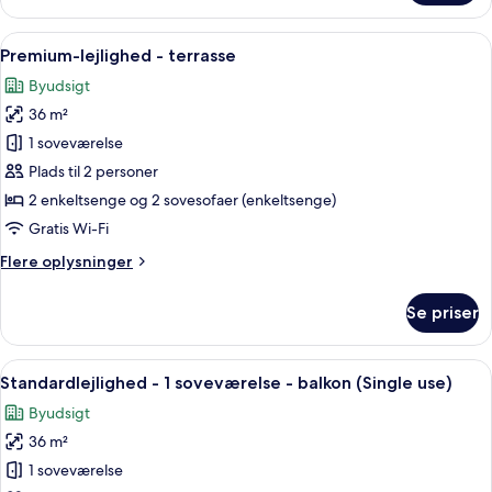
til
1
Indlæs
Et hotelværelse med en stor seng, et m
5
person
Premium-lejlighed - terrasse
alle
-
Byudsigt
balkon
billeder
36 m²
af
Premium-
1 soveværelse
lejlighed
Plads til 2 personer
-
2 enkeltsenge og 2 sovesofaer (enkeltsenge)
terrasse
Gratis Wi-Fi
Flere
Flere oplysninger
oplysninger
om
Se priser
Premium-
lejlighed
-
Indlæs
Et hotelværelse med en stor seng, et 
5
terrasse
Standardlejlighed - 1 soveværelse - balkon (Single use)
alle
Byudsigt
billeder
36 m²
af
Standardlejlighed
1 soveværelse