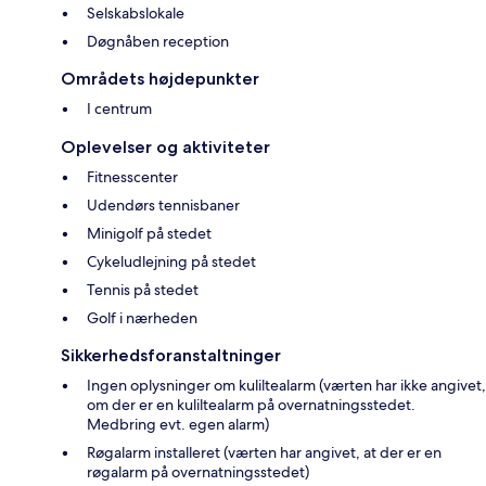
Selskabslokale
Døgnåben reception
Områdets højdepunkter
I centrum
Oplevelser og aktiviteter
Fitnesscenter
Udendørs tennisbaner
Minigolf på stedet
Cykeludlejning på stedet
Tennis på stedet
Golf i nærheden
Sikkerhedsforanstaltninger
Ingen oplysninger om kuliltealarm (værten har ikke angivet,
om der er en kuliltealarm på overnatningsstedet.
Medbring evt. egen alarm)
Røgalarm installeret (værten har angivet, at der er en
røgalarm på overnatningsstedet)