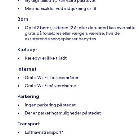
Gyldigt billed-ID kan være påkrævet
Minimumsalder ved indtjekning er 18
Børn
Op til 2 børn (i alderen 12 år eller derunder) kan overnatte
gratis på forældres eller værgers værelse, hvis de
eksisterende sengepladser benyttes
Kæledyr
Kæledyr er ikke tilladt
Internet
Gratis Wi-Fi i fællesområder
Gratis Wi-Fi på værelserne
Parkering
Ingen parkering på stedet
Der er parkeringsmuligheder på stedet
Transport
Lufthavnstransport*