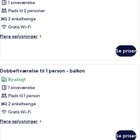
(Cuadruple)
1 soveværelse
af
Dobbeltværelse
Plads til 2 personer
-
2 enkeltsenge
balkon
Gratis Wi-Fi
Flere
Flere oplysninger
oplysninger
om
Se priser
Dobbeltværelse
-
balkon
Indlæs
Et hotelværelse med en stor seng, et
5
Dobbeltværelse til 1 person - balkon
alle
Byudsigt
billeder
1 soveværelse
af
Dobbeltværelse
Plads til 1 person
til
2 enkeltsenge
1
Gratis Wi-Fi
person
Flere
Flere oplysninger
-
oplysninger
balkon
om
Se priser
Dobbeltværelse