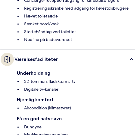
Concierge-reception adgang for kørestolsbrugere
Registreringsskranke med adgang for kørestolsbrugere
Hævet toiletsæde
Sænket bord/vask
Støttehåndtag ved toilettet
Nødline på badeværelset
Værelsesfaciliteter
Underholdning
32-tommers fladskærms-tv
Digitale tv-kanaler
Hjemlig komfort
Aircondition (klimastyret)
Få en god nats søvn
Dundyne
Mørklægningsgardiner