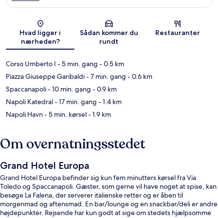
Kort
Hvad ligger i
Sådan kommer du
Restauranter
nærheden?
rundt
Corso Umberto I
- 5 min. gang
- 0.5 km
Piazza Giuseppe Garibaldi
- 7 min. gang
- 0.6 km
Spaccanapoli
- 10 min. gang
- 0.9 km
Napoli Katedral
- 17 min. gang
- 1.4 km
Napoli Havn
- 5 min. kørsel
- 1.9 km
Om overnatningsstedet
Grand Hotel Europa
Grand Hotel Europa befinder sig kun fem minutters kørsel fra Via
Toledo og Spaccanapoli. Gæster, som gerne vil have noget at spise, kan
besøge La Falena, der serverer italienske retter og er åben til
morgenmad og aftensmad. En bar/lounge og en snackbar/deli er andre
højdepunkter. Rejsende har kun godt at sige om stedets hjælpsomme