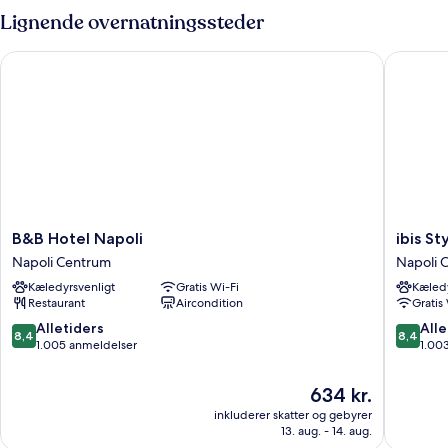
Lignende overnatningssteder
B&B Hotel Napoli
ibis Styl
B&B
ibis
B&B Hotel Napoli
ibis St
Hotel
Styles
Napoli Centrum
Napoli 
Napoli
Napoli
Kæledyrsvenligt
Gratis Wi-Fi
Kæledy
Napoli
Garibald
Restaurant
Aircondition
Gratis
Centrum
Napoli
Centru
8.4
8.4
Alletiders
Alle
8,4
8,4
ud
ud
1.005 anmeldelser
1.00
af
af
10,
10,
Prisen
634 kr.
Alletiders,
Alletider
er
inkluderer skatter og gebyrer
1.005
1.003
634 kr.
13. aug. - 14. aug.
anmeldelser
anmelde