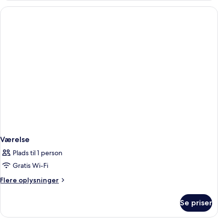
Værelse
Plads til 1 person
Gratis Wi-Fi
Flere
Flere oplysninger
oplysninger
om
Se priser
Værelse