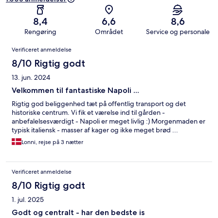
8,4
6,6
8,6
Rengøring
Området
Service og personale
Anmeldelser
Verificeret anmeldelse
8/10 Rigtig godt
13. jun. 2024
Velkommen til fantastiske Napoli ...
Rigtig god beliggenhed tæt på offentlig transport og det
historiske centrum. Vi fik et værelse ind til gården -
anbefalelsesværdigt - Napoli er meget livlig :) Morgenmaden er
typisk italiensk - masser af kager og ikke meget brød ...
Lonni, rejse på 3 nætter
Verificeret anmeldelse
8/10 Rigtig godt
1. jul. 2025
Godt og centralt - har den bedste is