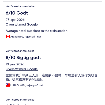
Verificeret anmeldelse
6/10 Godt
27. apr. 2026
Oversæt med Google
Average hotel but close to the train station.
Alexandra, rejse på 1 nat
Verificeret anmeldelse
8/10 Rigtig godt
10. jun. 2026
Oversæt med Google
主動幫我升等到三人房，這要的不錯呦！早餐還有人幫你夾取食
物、從來都沒有過的經驗。
HSIAO MIN, rejse på 1 nat
Verificeret anmeldelse