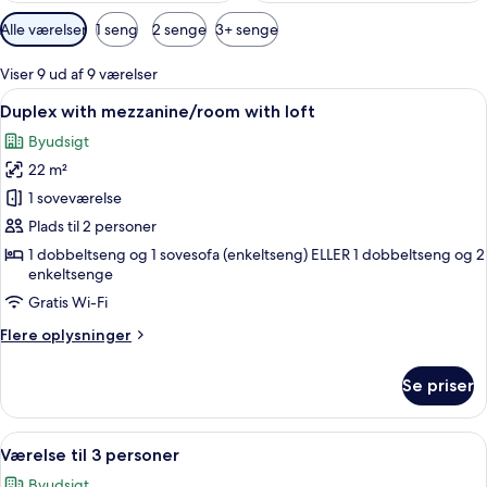
Tilgængelige
Alle værelser
1 seng
2 senge
3+ senge
filtre
for
Viser 9 ud af 9 værelser
værelser
Indlæs
Et soveværelse med en seng, et fjern
6
Duplex with mezzanine/room with loft
alle
Byudsigt
billeder
22 m²
af
Duplex
1 soveværelse
with
Plads til 2 personer
mezzanine/room
1 dobbeltseng og 1 sovesofa (enkeltseng) ELLER 1 dobbeltseng og 2
with
enkeltsenge
loft
Gratis Wi-Fi
Flere
Flere oplysninger
oplysninger
om
Se priser
Duplex
with
mezzanine/room
Indlæs
Et hotelværelse med to senge, et skriv
12
with
Værelse til 3 personer
alle
loft
Byudsigt