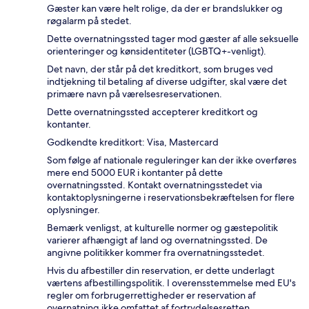
Gæster kan være helt rolige, da der er brandslukker og
røgalarm på stedet.
Dette overnatningssted tager mod gæster af alle seksuelle
orienteringer og kønsidentiteter (LGBTQ+-venligt).
Det navn, der står på det kreditkort, som bruges ved
indtjekning til betaling af diverse udgifter, skal være det
primære navn på værelsesreservationen.
Dette overnatningssted accepterer kreditkort og
kontanter.
Godkendte kreditkort: Visa, Mastercard
Som følge af nationale reguleringer kan der ikke overføres
mere end 5000 EUR i kontanter på dette
overnatningssted. Kontakt overnatningsstedet via
kontaktoplysningerne i reservationsbekræftelsen for flere
oplysninger.
Bemærk venligst, at kulturelle normer og gæstepolitik
varierer afhængigt af land og overnatningssted. De
angivne politikker kommer fra overnatningsstedet.
Hvis du afbestiller din reservation, er dette underlagt
værtens afbestillingspolitik. I overensstemmelse med EU's
regler om forbrugerrettigheder er reservation af
overnatning ikke omfattet af fortrydelsesretten.