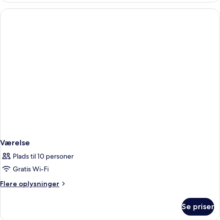
Værelse
Plads til 10 personer
Gratis Wi-Fi
Flere
Flere oplysninger
oplysninger
om
Se priser
Værelse