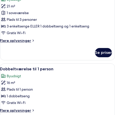
billeder
21 m²
af
Værelse
1 soveværelse
til
Plads til 3 personer
3
3 enkeltsenge ELLER 1 dobbeltseng og 1 enkeltseng
personer
Gratis Wi-Fi
Flere
Flere oplysninger
oplysninger
om
Se priser
Værelse
til
3
Indlæs
Et hotelværelse med seng, skrivebord, 
13
personer
Dobbeltværelse til 1 person
alle
Byudsigt
billeder
16 m²
af
Dobbeltværelse
Plads til 1 person
til
1 dobbeltseng
1
Gratis Wi-Fi
person
Flere
Flere oplysninger
oplysninger