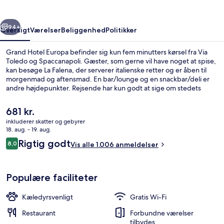
rige
Næste
94+
Oversigt
Værelser
Beliggenhed
Politikker
Grand Hotel Europa befinder sig kun fem minutters kørsel fra Via
Toledo og Spaccanapoli. Gæster, som gerne vil have noget at spise,
kan besøge La Falena, der serverer italienske retter og er åben til
morgenmad og aftensmad. En bar/lounge og en snackbar/deli er
andre højdepunkter. Rejsende har kun godt at sige om stedets
hjælpsomme personale. Overnatningsstedet ligger kun en kort
gåtur fra offentlig transport: Piazza Garibaldi Metrostation ligger 5
Den
681 kr.
minutter væk og Ponte Casanova Novara Station ligger 6 minutter
nuværende
inkluderer skatter og gebyrer
derfra.
pris
18. aug. - 19. aug.
Spiseområde
er
Anmeldelser
Rigtig godt
8,0
Vis alle 1.006 anmeldelser
681 kr.
8,0 ud af 10.
Populære faciliteter
Kæledyrsvenligt
Gratis Wi-Fi
Restaurant
Forbundne værelser
tilbydes