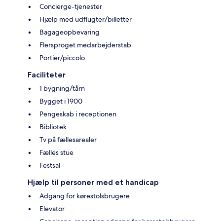
Concierge-tjenester
Hjælp med udflugter/billetter
Bagageopbevaring
Flersproget medarbejderstab
Portier/piccolo
Faciliteter
1 bygning/tårn
Bygget i 1900
Pengeskab i receptionen
Bibliotek
Tv på fællesarealer
Fælles stue
Festsal
Hjælp til personer med et handicap
Adgang for kørestolsbrugere
Elevator