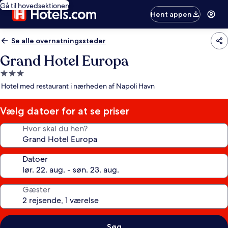
Gå til hovedsektionen
Hent appen
Se alle overnatningssteder
Grand Hotel Europa
3.0-
stjernet
Hotel med restaurant i nærheden af Napoli Havn
overnatningssted
Vælg datoer for at se priser
Hvor skal du hen?
Datoer
Gæster
Søg