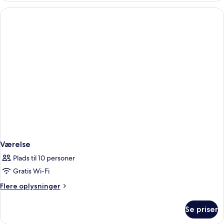
Værelse
Plads til 10 personer
Gratis Wi-Fi
Flere
Flere oplysninger
oplysninger
om
Se priser
Værelse