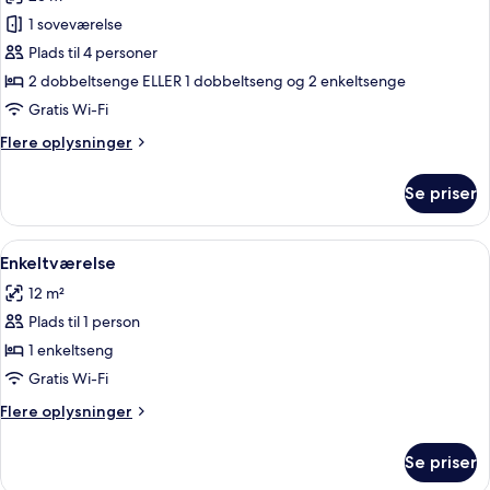
af
Familieværelse
1 soveværelse
Plads til 4 personer
2 dobbeltsenge ELLER 1 dobbeltseng og 2 enkeltsenge
Gratis Wi-Fi
Flere
Flere oplysninger
oplysninger
om
Se priser
Familieværelse
Indlæs
Et hotelværelse med seng, skrivebord
15
Enkeltværelse
alle
12 m²
billeder
Plads til 1 person
af
Enkeltværelse
1 enkeltseng
Gratis Wi-Fi
Flere
Flere oplysninger
oplysninger
om
Se priser
Enkeltværelse