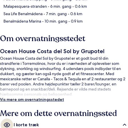
Malapesquera-stranden
- 6 min. gang
- 0.6 km
Sea Life Benalmádena
- 7 min. gang
- 0.6 km
Benalmádena Marina
- 10 min. gang
- 0.9 km
Om overnatningsstedet
Ocean House Costa del Sol by Grupotel
Ocean House Costa del Sol by Grupotel er et godt bud til din
strandferie i Torremolinos, hvor du er i nærheden af oplevelser som
dykning, snorkling og windsurfing. 4 udendørs pools indbyder til en
dukkert, og gæster kan også nyde godt af et fitnesscenter. Med
mexicanske retter er Canalla - Tacos & Tequila en af 2 restauranter og 2
barer ved poolen. Andre højdepunkter tæller 2 barer/lounger, en
børnepool og en snackbar/deli. Rejsende er vilde med stedets
hjælpsomme personale og beliggenhed.
Vis mere om overnatningsstedet
Mere om dette overnatningssted
I korte træk