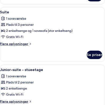
suite
-
Indlæs
Et hotelværelse med en seng, et skrive
5
havudsigt
Suite
alle
(Family)
1 soveværelse
billeder
Plads til 3 personer
af
Suite
2 enkeltsenge og 1 sovesofa (stor enkeltseng)
Gratis Wi-Fi
Flere
Flere oplysninger
oplysninger
om
Se priser
Suite
Indlæs
Et hotelværelse med en stor seng, et fje
4
Junior-suite - stueetage
alle
1 soveværelse
billeder
Plads til 2 personer
af
Junior-
2 enkeltsenge
suite
Gratis Wi-Fi
-
Flere
Flere oplysninger
stueetage