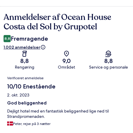
Anmeldelser af Ocean House
Anmeldelser
Costa del Sol by Grupotel
Fremragende
8,8
1.002 anmeldelser
8,8
9,0
8,8
Rengøring
Området
Service og personale
Anmeldelser
Verificeret anmeldelse
10/10 Enestående
2. okt. 2023
God beliggenhed
Dejligt hotel med en fantastisk beliggenhed lige ned til
Strandpromenaden.
Peter, rejse på 3 nætter