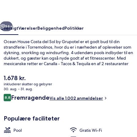
del
Sol
by
rige
Næste
Grupotel
94+
Oversigt
Værelser
Beliggenhed
Politikker
Ocean House Costa del Sol by Grupotel er et godt bud til din
strandferie i Torremolinos, hvor du er i nærheden af oplevelser som
dykning, snorkling og windsurfing. 4 udendørs pools indbyder til en
dukkert, og gæster kan også nyde godt af et fitnesscenter. Med
mexicanske retter er Canalla - Tacos & Tequila en af 2 restauranter
og 2 barer ved poolen. Andre højdepunkter tæller 2 barer/lounger,
en børnepool og en snackbar/deli. Rejsende er vilde med stedets
Den
1.678 kr.
hjælpsomme personale og beliggenhed.
nuværende
inkluderer skatter og gebyrer
pris
30. aug. - 31. aug.
4 udendørs pools
er
Anmeldelser
Fremragende
8,8
Vis alle 1.002 anmeldelser
1.678 kr.
8,8 ud af 10.
Populære faciliteter
Pool
Gratis Wi-Fi