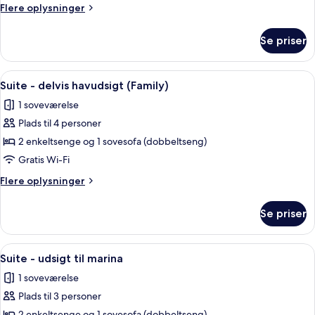
delvis
Flere
Flere oplysninger
havudsigt
oplysninger
om
Se priser
Suite
-
delvis
Indlæs
Et hotelværelse med balkon, fjernsyn, 
6
havudsigt
Suite - delvis havudsigt (Family)
alle
1 soveværelse
billeder
Plads til 4 personer
af
Suite
2 enkeltsenge og 1 sovesofa (dobbeltseng)
-
Gratis Wi-Fi
delvis
Flere
Flere oplysninger
havudsigt
oplysninger
(Family)
om
Se priser
Suite
-
delvis
Indlæs
Et hotelværelse med seng, fjernsyn, bal
5
havudsigt
Suite - udsigt til marina
alle
(Family)
1 soveværelse
billeder
Plads til 3 personer
af
2 enkeltsenge og 1 sovesofa (dobbeltseng)