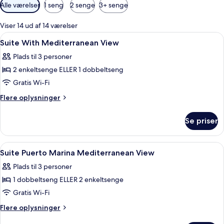
Tilgængelige
Alle værelser
1 seng
2 senge
3+ senge
filtre
for
Viser 14 ud af 14 værelser
værelser
Indlæs
Et hotelværelse med seng, fjernsyn, bo
2
Suite With Mediterranean View
alle
Plads til 3 personer
billeder
2 enkeltsenge ELLER 1 dobbeltseng
af
Suite
Gratis Wi-Fi
With
Flere
Flere oplysninger
Mediterranean
oplysninger
om
View
Se priser
Suite
With
Mediterranean
Indlæs
Et hotelværelse med seng, fjernsyn, et 
2
View
Suite Puerto Marina Mediterranean View
alle
Plads til 3 personer
billeder
1 dobbeltseng ELLER 2 enkeltsenge
af
Suite
Gratis Wi-Fi
Puerto
Flere
Flere oplysninger
Marina
oplysninger