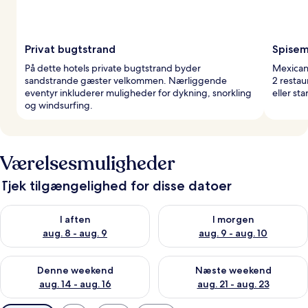
Privat bugtstrand
Spisem
På dette hotels private bugtstrand byder
Mexicans
sandstrande gæster velkommen. Nærliggende
2 restau
eventyr inkluderer muligheder for dykning, snorkling
eller s
og windsurfing.
Værelsesmuligheder
Tjek tilgængelighed for disse datoer
Tjek tilgængelighed for i aften aug. 8 - aug. 9
Tjek tilgængelighed for i morg
I aften
I morgen
aug. 8 - aug. 9
aug. 9 - aug. 10
Tjek tilgængelighed for denne weekend aug. 14 - aug. 16
Tjek tilgængelighed for næste
Denne weekend
Næste weekend
aug. 14 - aug. 16
aug. 21 - aug. 23