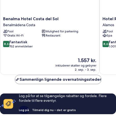
Benalma
Hotel
Benalma Hotel Costa del Sol
Hotel R
Hotel
Riu
Benalmádena Costa
Alamos
Costa
Costa
Pool
Mulighed for parkering
Pool
del
del
Gratis Wi-Fi
Restaurant
Spa
Sol
Sol
Benalmádena
-
8.6
8.6
Fantastisk
Fant
8,6
8,6
Costa
All
ud
ud
762 anmeldelser
1.00
Inclusiv
af
af
Alamos
10,
10,
Prisen
1.557 kr.
Fantastisk,
Fantasti
er
762
1.001
inkluderer skatter og gebyrer
1.557 kr.
anmeldelser
anmelde
2. sep. - 3. sep.
Sammenlign lignende overnatningssteder
Log på for at se tilgængelige rabatter og fordele. Flere
fordele til flere eventyr.
Log på
Tilmeld dig nu – det er gratis