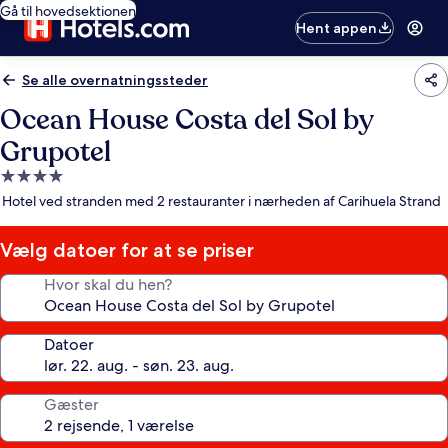
Gå til hovedsektionen
Hent appen
Se alle overnatningssteder
Ocean House Costa del Sol by
Grupotel
4.0-
stjernet
Hotel ved stranden med 2 restauranter i nærheden af Carihuela Strand
overnatningssted
Vælg datoer for at se priser
Hvor skal du hen?
Datoer
Gæster