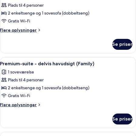
Plads til 4 personer
af
Premium-
2 enkeltsenge og 1 sovesofa (dobbeltseng)
suite
Gratis Wi-Fi
-
Flere
Flere oplysninger
delvis
oplysninger
havudsigt
om
Se priser
Premium-
suite
-
Indlæs
Et hotelværelse med seng, et natbord,
5
delvis
Premium-suite - delvis havudsigt (Family)
alle
havudsigt
1 soveværelse
billeder
Plads til 4 personer
af
Premium-
2 enkeltsenge og 1 sovesofa (dobbeltseng)
suite
Gratis Wi-Fi
-
Flere
Flere oplysninger
delvis
oplysninger
havudsigt
om
Se priser
Premium-
(Family)
suite
-
Indlæs
Et hotelværelse med en stor seng, et 