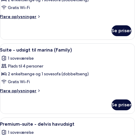
Suite
-
Gratis Wi-Fi
udsigt
Flere
Flere oplysninger
til
oplysninger
marina
om
Se priser
Suite
-
udsigt
Indlæs
Et hotelværelse med en seng, et fjernsy
6
til
Suite - udsigt til marina (Family)
alle
marina
1 soveværelse
billeder
Plads til 4 personer
af
Suite
2 enkeltsenge og 1 sovesofa (dobbeltseng)
-
Gratis Wi-Fi
udsigt
Flere
Flere oplysninger
til
oplysninger
marina
om
Se priser
Suite
(Family)
-
udsigt
Indlæs
Et hotelværelse med seng, et natbord,
7
til
Premium-suite - delvis havudsigt
alle
marina
1 soveværelse
(Family)
billeder