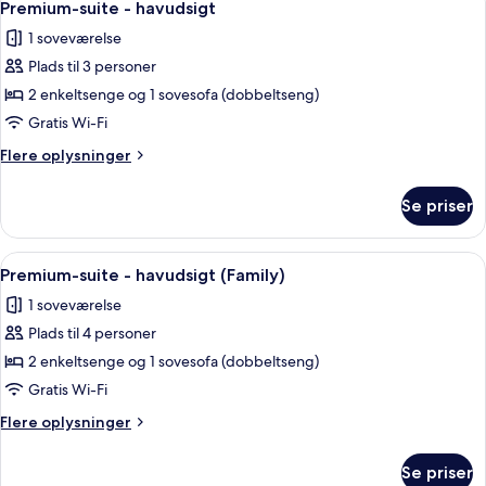
5
delvis
Premium-suite - havudsigt
alle
havudsigt
1 soveværelse
(Family)
billeder
Plads til 3 personer
af
Premium-
2 enkeltsenge og 1 sovesofa (dobbeltseng)
suite
Gratis Wi-Fi
-
Flere
Flere oplysninger
havudsigt
oplysninger
om
Se priser
Premium-
suite
-
Indlæs
Et hotelværelse med en stor seng, et 
4
havudsigt
Premium-suite - havudsigt (Family)
alle
1 soveværelse
billeder
Plads til 4 personer
af
Premium-
2 enkeltsenge og 1 sovesofa (dobbeltseng)
suite
Gratis Wi-Fi
-
Flere
Flere oplysninger
havudsigt
oplysninger
(Family)
om
Se priser
Premium-