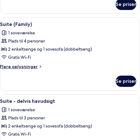
om
Mediterranean
Se priser
Suite
View
Puerto
Marina
Indlæs
Et hotelværelse med en seng, et skrive
4
Mediterranean
Suite (Family)
alle
View
1 soveværelse
billeder
Plads til 4 personer
af
Suite
2 enkeltsenge og 1 sovesofa (dobbeltseng)
(Family)
Gratis Wi-Fi
Flere
Flere oplysninger
oplysninger
om
Se priser
Suite
(Family)
Indlæs
Et hotelværelse med balkon, fjernsyn, 
6
Suite - delvis havudsigt
alle
1 soveværelse
billeder
Plads til 3 personer
af
Suite
2 enkeltsenge og 1 sovesofa (dobbeltseng)
-
Gratis Wi-Fi