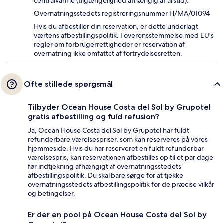
centralvarme (tilgængelighed afhængig af årstid).
Overnatningsstedets registreringsnummer H/MA/01094
Hvis du afbestiller din reservation, er dette underlagt
værtens afbestillingspolitik. I overensstemmelse med EU's
regler om forbrugerrettigheder er reservation af
overnatning ikke omfattet af fortrydelsesretten.
Ofte stillede spørgsmål
Tilbyder Ocean House Costa del Sol by Grupotel
gratis afbestilling og fuld refusion?
Ja, Ocean House Costa del Sol by Grupotel har fuldt
refunderbare værelsespriser, som kan reserveres på vores
hjemmeside. Hvis du har reserveret en fuldt refunderbar
værelsespris, kan reservationen afbestilles op til et par dage
før indtjekning afhængigt af overnatningsstedets
afbestillingspolitik. Du skal bare sørge for at tjekke
overnatningsstedets afbestillingspolitik for de præcise vilkår
og betingelser.
Er der en pool på Ocean House Costa del Sol by