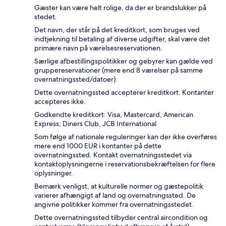
Gæster kan være helt rolige, da der er brandslukker på
stedet.
Det navn, der står på det kreditkort, som bruges ved
indtjekning til betaling af diverse udgifter, skal være det
primære navn på værelsesreservationen.
Særlige afbestillingspolitikker og gebyrer kan gælde ved
gruppereservationer (mere end 8 værelser på samme
overnatningssted/datoer).
Dette overnatningssted accepterer kreditkort. Kontanter
accepteres ikke.
Godkendte kreditkort: Visa, Mastercard, American
Express, Diners Club, JCB International
Som følge af nationale reguleringer kan der ikke overføres
mere end 1000 EUR i kontanter på dette
overnatningssted. Kontakt overnatningsstedet via
kontaktoplysningerne i reservationsbekræftelsen for flere
oplysninger.
Bemærk venligst, at kulturelle normer og gæstepolitik
varierer afhængigt af land og overnatningssted. De
angivne politikker kommer fra overnatningsstedet.
Dette overnatningssted tilbyder central aircondition og