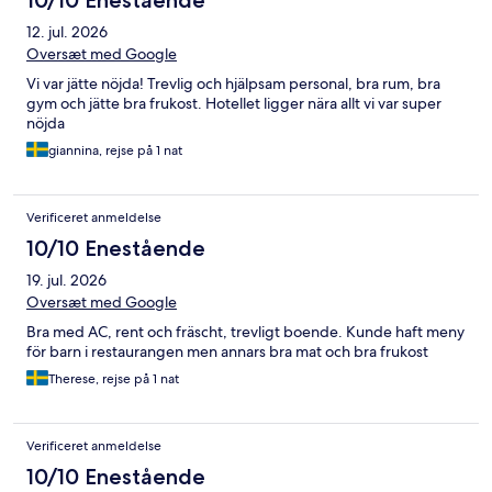
10/10 Enestående
12. jul. 2026
Oversæt med Google
Vi var jätte nöjda! Trevlig och hjälpsam personal, bra rum, bra
gym och jätte bra frukost. Hotellet ligger nära allt vi var super
nöjda
giannina, rejse på 1 nat
Verificeret anmeldelse
10/10 Enestående
19. jul. 2026
Oversæt med Google
Bra med AC, rent och fräscht, trevligt boende. Kunde haft meny
för barn i restaurangen men annars bra mat och bra frukost
Therese, rejse på 1 nat
Verificeret anmeldelse
10/10 Enestående