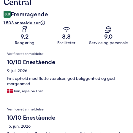
Central
Fremragende
8,8
1.503 anmeldelser
9,2
8,8
9,0
Rengøring
Faciliteter
Service og personale
Anmeldelser
Verificeret anmeldelse
10/10 Enestående
9. jul. 2026
Fint ophold med flotte værelser, god beliggenhed og god
morgenmad
Jørn, rejse på 1 nat
Verificeret anmeldelse
10/10 Enestående
15. jun. 2026