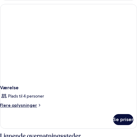
Værelse
Plads til 4 personer
Flere
Flere oplysninger
oplysninger
om
Se priser
Værelse
Lignende overnatningssteder