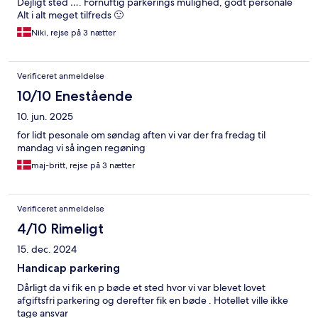
Dejligt sted …. Fornuftig parkerings mulighed, godt personale
Alt i alt meget tilfreds 🙂
Niki, rejse på 3 nætter
Verificeret anmeldelse
10/10 Enestående
10. jun. 2025
for lidt pesonale om søndag aften vi var der fra fredag til
mandag vi så ingen regøning
maj-britt, rejse på 3 nætter
Verificeret anmeldelse
4/10 Rimeligt
15. dec. 2024
Handicap parkering
Dårligt da vi fik en p bøde et sted hvor vi var blevet lovet
afgiftsfri parkering og derefter fik en bøde . Hotellet ville ikke
tage ansvar