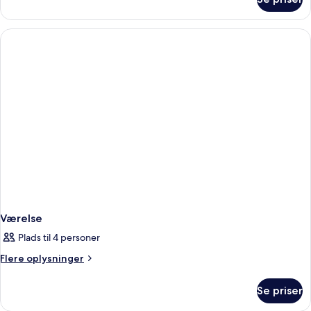
standard
double
room
Værelse
Plads til 4 personer
Flere
Flere oplysninger
oplysninger
om
Se priser
Værelse