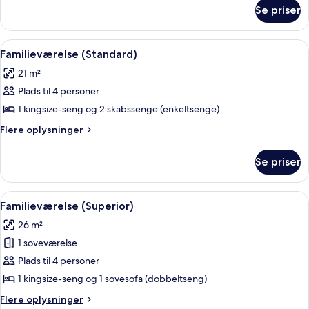
om
Se priser
Standard-
dobbeltværelse
Indlæs
Et moderne hotelværelse med en stor se
6
Familieværelse (Standard)
alle
21 m²
billeder
Plads til 4 personer
af
Familieværelse
1 kingsize-seng og 2 skabssenge (enkeltsenge)
(Standard)
Flere
Flere oplysninger
oplysninger
om
Se priser
Familieværelse
(Standard)
Indlæs
Et moderne soveværelse med seng, nat
6
Familieværelse (Superior)
alle
26 m²
billeder
1 soveværelse
af
Familieværelse
Plads til 4 personer
(Superior)
1 kingsize-seng og 1 sovesofa (dobbeltseng)
Flere
Flere oplysninger