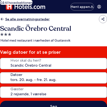
Gå til hovedsektionen
Hent appen
Se alle overnatningssteder
Scandic Örebro Central
3.0-
stjernet
Hotel med restaurant i nærheden af Gustavsvik
overnatningssted
Vælg datoer for at se priser
Hvor skal du hen?
Datoer
Gæster
Søg