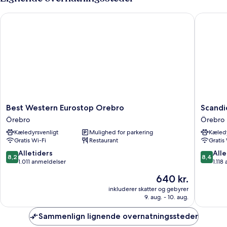
Best Western Eurostop Orebro
Scandic
Best
Scandic
Best Western Eurostop Orebro
Scandi
Western
Grand
Örebro
Örebro
Eurostop
Örebro
Kæledyrsvenligt
Mulighed for parkering
Kæledy
Orebro
Örebro
Gratis Wi-Fi
Restaurant
Gratis
Örebro
8.2
8.4
Alletiders
Alle
8,2
8,4
ud
ud
1.011 anmeldelser
1.118
af
af
Prisen
640 kr.
10,
10,
er
Alletiders,
Alletider
inkluderer skatter og gebyrer
640 kr.
9. aug. - 10. aug.
1.011
1.118
anmeldelser
anmelde
Sammenlign lignende overnatningssteder