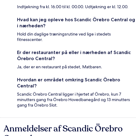
Indtjekning fra kl. 16.00 til kl. 00.00. Udtjekning er kl. 12.00.
Hvad kan jeg opleve hos Scandic Örebro Central og
i nærheden?
Hold din daglige træningsrutine ved lige i stedets
fitnesscenter.
Er der restauranter på eller i nærheden af Scandic
Örebro Central?
Ja, der er en restaurant på stedet, Matbaren.
Hvordan er området omkring Scandic Örebro
Central?
Scandic Örebro Central ligger i hjertet af Örebro, kun 7
minutters gang fra Örebro Hovedbanegård og 13 minutters
gang fra Örebro Slot.
Anmeldelser af Scandic Örebro
Anmeldelser