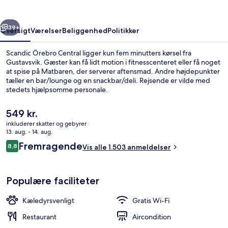
rige
Næste
39+
Oversigt
Værelser
Beliggenhed
Politikker
Scandic Örebro Central ligger kun fem minutters kørsel fra
Gustavsvik. Gæster kan få lidt motion i fitnesscenteret eller få noget
at spise på Matbaren, der serverer aftensmad. Andre højdepunkter
tæller en bar/lounge og en snackbar/deli. Rejsende er vilde med
stedets hjælpsomme personale.
Den
549 kr.
nuværende
inkluderer skatter og gebyrer
pris
13. aug. - 14. aug.
Lobby
er
Anmeldelser
Fremragende
8,8
Vis alle 1.503 anmeldelser
549 kr.
8,8 ud af 10.
Populære faciliteter
Kæledyrsvenligt
Gratis Wi-Fi
Restaurant
Aircondition