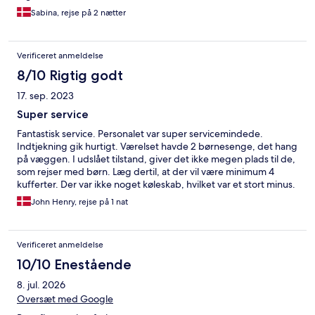
Sabina, rejse på 2 nætter
Verificeret anmeldelse
8/10 Rigtig godt
17. sep. 2023
Super service
Fantastisk service. Personalet var super servicemindede.
Indtjekning gik hurtigt. Værelset havde 2 børnesenge, det hang
på væggen. I udslået tilstand, giver det ikke megen plads til de,
som rejser med børn. Læg dertil, at der vil være minimum 4
kufferter. Der var ikke noget køleskab, hvilket var et stort minus.
Det et første gang, at det er oplevet, der ikke var et på et
John Henry, rejse på 1 nat
hotelværelse. Til 2 personer var værelset dog ok.
Verificeret anmeldelse
10/10 Enestående
8. jul. 2026
Oversæt med Google