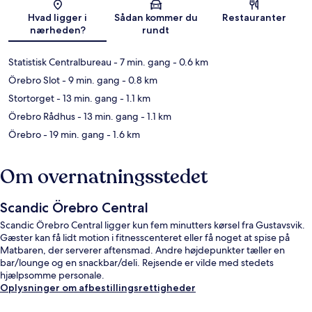
Kort
Hvad ligger i
Sådan kommer du
Restauranter
nærheden?
rundt
Statistisk Centralbureau
- 7 min. gang
- 0.6 km
Örebro Slot
- 9 min. gang
- 0.8 km
Stortorget
- 13 min. gang
- 1.1 km
Örebro Rådhus
- 13 min. gang
- 1.1 km
Örebro
- 19 min. gang
- 1.6 km
Om overnatningsstedet
Scandic Örebro Central
Scandic Örebro Central ligger kun fem minutters kørsel fra Gustavsvik.
Gæster kan få lidt motion i fitnesscenteret eller få noget at spise på
Matbaren, der serverer aftensmad. Andre højdepunkter tæller en
bar/lounge og en snackbar/deli. Rejsende er vilde med stedets
hjælpsomme personale.
Oplysninger om afbestillingsrettigheder