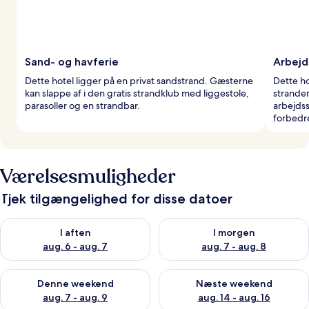
Sand- og havferie
Arbejd
Dette hotel ligger på en privat sandstrand. Gæsterne
Dette ho
kan slappe af i den gratis strandklub med liggestole,
stranden
parasoller og en strandbar.
arbejdss
forbedr
Værelsesmuligheder
Tjek tilgængelighed for disse datoer
Tjek tilgængelighed for i aften aug. 6 - aug. 7
Tjek tilgængelighed for i morg
I aften
I morgen
aug. 6 - aug. 7
aug. 7 - aug. 8
Tjek tilgængelighed for denne weekend aug. 7 - aug. 9
Tjek tilgængelighed for næste
Denne weekend
Næste weekend
aug. 7 - aug. 9
aug. 14 - aug. 16