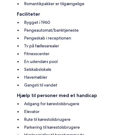
Romantikpakker er tilgængelige
Faciliteter
Bygget i 1960
Pengeautomat/banktjeneste
Pengeskab i receptionen
Tv på fællesarealer
Fitnesscenter
En udendørs pool
Selskabslokale
Havemøbler
Gangsti til vandet
Hjælp til personer med et handicap
Adgang for kørestolsbrugere
Elevator
Rute til kørestolsbrugere
Parkering til kørestolsbrugere
Hjælpemidler til hørehæmmede