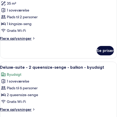
ikke-
35 m²
af
ryger
Værelse
1 soveværelse
(Oversized
-
Room)
Plads til 2 personer
1
1 kingsize-seng
kingsize-
Gratis Wi-Fi
seng
Flere
Flere oplysninger
-
oplysninger
ikke-
om
Se priser
ryger
Værelse
-
-
1
Indlæs
Deluxe-suite - 2 queensize-senge - b
delvis
4
kingsize-
Deluxe-suite - 2 queensize-senge - balkon - byudsigt
alle
havudsigt
seng
Byudsigt
-
billeder
ikke-
1 soveværelse
af
ryger
Deluxe-
Plads til 6 personer
-
suite
delvis
2 queensize-senge
havudsigt
-
Gratis Wi-Fi
2
Flere
Flere oplysninger
queensize-
oplysninger