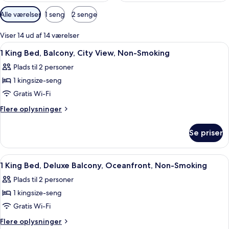
Tilgængelige
Alle værelser
1 seng
2 senge
filtre
for
Viser 14 ud af 14 værelser
værelser
Indlæs
Et hotelværelse med en seng, et skriv
6
1 King Bed, Balcony, City View, Non-Smoking
alle
Plads til 2 personer
billeder
1 kingsize-seng
af
1
Gratis Wi-Fi
King
Flere
Flere oplysninger
Bed,
oplysninger
om
Balcony,
Se priser
1
City
King
View,
Bed,
Indlæs
Et moderne hotelværelse med en stor se
2
Non-
Balcony,
1 King Bed, Deluxe Balcony, Oceanfront, Non-Smoking
alle
City
Smoking
Plads til 2 personer
View,
billeder
Non-
1 kingsize-seng
af
Smoking
1
Gratis Wi-Fi
King
Flere
Flere oplysninger