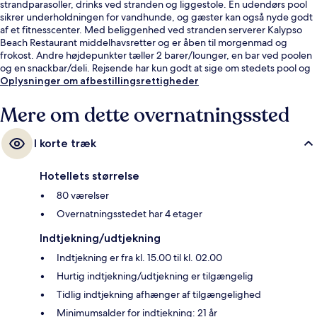
strandparasoller, drinks ved stranden og liggestole. En udendørs pool
sikrer underholdningen for vandhunde, og gæster kan også nyde godt
af et fitnesscenter. Med beliggenhed ved stranden serverer Kalypso
Beach Restaurant middelhavsretter og er åben til morgenmad og
frokost. Andre højdepunkter tæller 2 barer/lounger, en bar ved poolen
og en snackbar/deli. Rejsende har kun godt at sige om stedets pool og
hjælpsomme personale.
Oplysninger om afbestillingsrettigheder
Mere om dette overnatningssted
I korte træk
Hotellets størrelse
80 værelser
Overnatningsstedet har 4 etager
Indtjekning/udtjekning
Indtjekning er fra kl. 15.00 til kl. 02.00
Hurtig indtjekning/udtjekning er tilgængelig
Tidlig indtjekning afhænger af tilgængelighed
Minimumsalder for indtjekning: 21 år