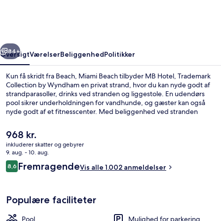
Collection
by
Wyndham
rige
Næste
84+
Oversigt
Værelser
Beliggenhed
Politikker
Kun få skridt fra Beach, Miami Beach tilbyder MB Hotel, Trademark
Collection by Wyndham en privat strand, hvor du kan nyde godt af
strandparasoller, drinks ved stranden og liggestole. En udendørs
pool sikrer underholdningen for vandhunde, og gæster kan også
nyde godt af et fitnesscenter. Med beliggenhed ved stranden
serverer Kalypso Beach Restaurant middelhavsretter og er åben til
morgenmad og frokost. Andre højdepunkter tæller 2
Den
968 kr.
barer/lounger, en bar ved poolen og en snackbar/deli. Rejsende har
nuværende
inkluderer skatter og gebyrer
kun godt at sige om stedets pool og hjælpsomme personale.
pris
9. aug. - 10. aug.
Der serveres morgenmad, frokost og 
er
Anmeldelser
Fremragende
8,6
Vis alle 1.002 anmeldelser
968 kr.
8,6 ud af 10.
Populære faciliteter
Pool
Mulighed for parkering