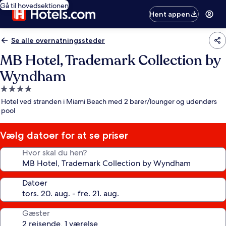
Gå til hovedsektionen
Hent appen
Se alle overnatningssteder
MB Hotel, Trademark Collection by
Wyndham
4.0-
stjernet
Hotel ved stranden i Miami Beach med 2 barer/lounger og udendørs
overnatningssted
pool
Vælg datoer for at se priser
Hvor skal du hen?
Datoer
Gæster