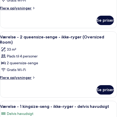
Gratis Wi-Fi
2
Flere
Flere oplysninger
queensize-
oplysninger
senge
om
Se priser
Junior-
-
suite
balkon
-
Indlæs
Et moderne hotelværelse med en stor s
-
3
2
Værelse - 2 queensize-senge - ikke-ryger (Oversized
alle
byudsigt
queensize-
Room)
senge
billeder
33 m²
-
af
balkon
Plads til 4 personer
Værelse
-
2 queensize-senge
-
byudsigt
2
Gratis Wi-Fi
queensize-
Flere
Flere oplysninger
senge
oplysninger
om
-
Se priser
Værelse
ikke-
-
ryger
2
Indlæs
Et hotelværelse med seng, skrivebord,
3
(Oversized
queensize-
Værelse - 1 kingsize-seng - ikke-ryger - delvis havudsigt
alle
senge
Room)
Delvis havudsigt
-
billeder