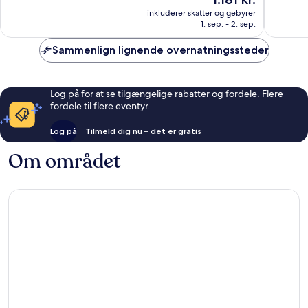
er
2.408
2.247
inkluderer skatter og gebyrer
1.181 kr.
anmeldelser
anmelde
1. sep. - 2. sep.
Sammenlign lignende overnatningssteder
Log på for at se tilgængelige rabatter og fordele. Flere
fordele til flere eventyr.
Log på
Tilmeld dig nu – det er gratis
Om området