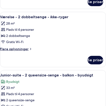
Se priser
Værelse
-
-
ikke-
1
Indlæs
Et hotelværelse med seng, skrivebord, 
ryger
4
kingsize-
Værelse - 2 dobbeltsenge - ikke-ryger
alle
seng
-
28 m²
-
billeder
boblebad
ikke-
Plads til 4 personer
af
ryger
Værelse
2 dobbeltsenge
-
-
boblebad
Gratis Wi-Fi
2
Flere
Flere oplysninger
dobbeltsenge
oplysninger
-
om
Se priser
Værelse
ikke-
-
ryger
2
Indlæs
Et hotelværelse med to senge, et skriv
5
dobbeltsenge
Junior-suite - 2 queensize-senge - balkon - byudsigt
alle
-
Byudsigt
ikke-
billeder
ryger
33 m²
af
Junior-
Plads til 4 personer
suite
2 queensize-senge
-