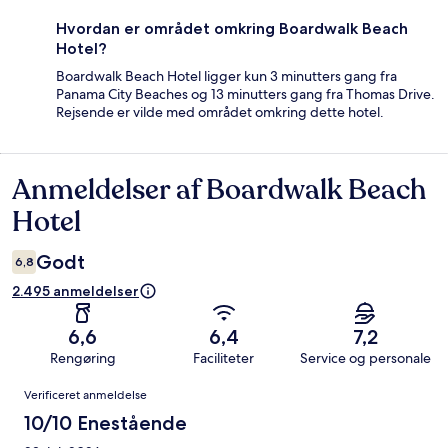
Hvordan er området omkring Boardwalk Beach
Hotel?
Boardwalk Beach Hotel ligger kun 3 minutters gang fra
Panama City Beaches og 13 minutters gang fra Thomas Drive.
Rejsende er vilde med området omkring dette hotel.
Anmeldelser af Boardwalk Beach
Anmeldelser
Hotel
Godt
6,8
2.495 anmeldelser
6,6
6,4
7,2
Rengøring
Faciliteter
Service og personale
Anmeldelser
Verificeret anmeldelse
10/10 Enestående