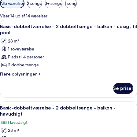
Tilgængelige
Alle værelser
2 senge
3+ senge
1 seng
filtre
for
Viser 14 ud af 14 værelser
værelser
Indlæs
Et hotelværelse med to senge, et skriv
7
Basic-dobbeltværelse - 2 dobbeltsenge - balkon - udsigt til
alle
pool
billeder
28 m²
af
1 soveværelse
Basic-
Plads til 4 personer
dobbeltværelse
-
2 dobbeltsenge
2
Flere
Flere oplysninger
dobbeltsenge
oplysninger
om
-
Se priser
Basic-
balkon
dobbeltværelse
-
-
Indlæs
Et hotelværelse med to senge, et fjerns
8
udsigt
2
Basic-dobbeltværelse - 2 dobbeltsenge - balkon -
alle
dobbeltsenge
til
havudsigt
-
billeder
pool
Havudsigt
balkon
af
-
28 m²
Basic-
udsigt