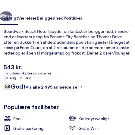
rige
Næste
119+
Oversigt
Værelser
Beliggenhed
Politikker
Boardwalk Beach Hotel tilbyder en fantastisk beliggenhed, mindre
end et kvarters gang fra Panama City Beaches og Thomas Drive.
Efter en dukkert i en af de 2 udendørs pools kan gæster få noget at
spise på Food Court, en af 2 restauranter, der serverer amerikanske
retter og er åben til morgenmad og frokost. Der er 2 barer/lounger,
en strandbar og bekvemmeligheder på værelset som køleskab og
mikrobølgeovn. Rejsende har kun godt at sige om stedets
Den
543 kr.
beliggenhed ved stranden.
nuværende
inkluderer skatter og gebyrer
pris
30. aug. - 31. aug.
2 udendørs pools, parasoller, liggestol
er
Anmeldelser
Godt
6,8
Vis alle 2.495 anmeldelser
543 kr.
6,8 ud af 10.
Populære faciliteter
Pool
Kæledyrsvenligt
Gratis parkering
Gratis Wi-Fi