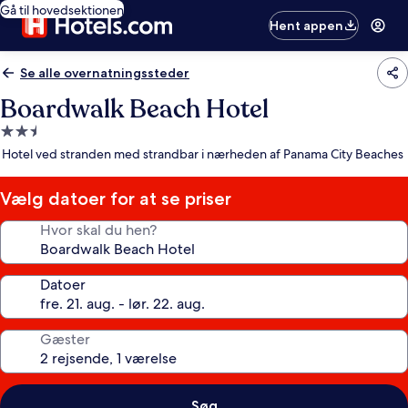
Gå til hovedsektionen
Hent appen
Se alle overnatningssteder
Boardwalk Beach Hotel
2.5-
stjernet
Hotel ved stranden med strandbar i nærheden af Panama City Beaches
overnatningssted
Vælg datoer for at se priser
Hvor skal du hen?
Datoer
Gæster
Søg