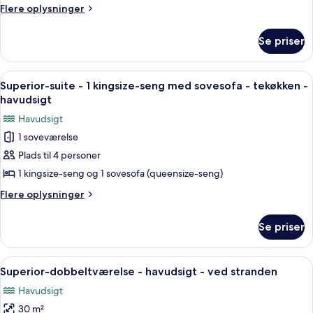
-
Flere
Flere oplysninger
oplysninger
2
om
dobbeltsenge
Se priser
Standard-
-
dobbeltværelse
handicapvenligt
-
Indlæs
Et kompakt køkken med hvide skabe, en
1
2
-
Superior-suite - 1 kingsize-seng med sovesofa - tekøkken -
alle
dobbeltsenge
havudsigt
udsigt
-
billeder
til
Havudsigt
handicapvenligt
af
pool
-
1 soveværelse
Superior-
udsigt
Plads til 4 personer
suite
til
pool
-
1 kingsize-seng og 1 sovesofa (queensize-seng)
1
Flere
Flere oplysninger
kingsize-
oplysninger
om
seng
Se priser
Superior-
med
suite
sovesofa
-
Indlæs
Et hotelværelse med en grøn væg, to s
7
-
1
Superior-dobbeltværelse - havudsigt - ved stranden
alle
kingsize-
tekøkken
Havudsigt
seng
billeder
-
med
30 m²
af