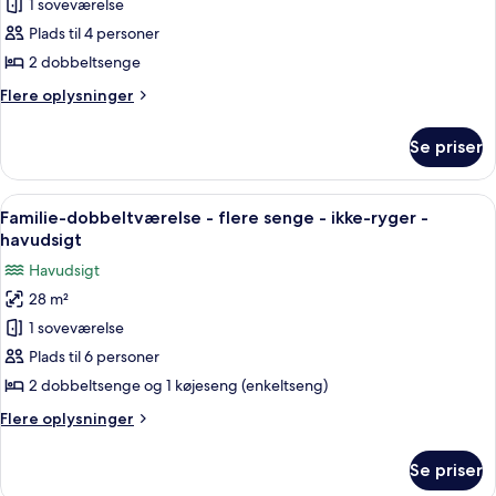
1 soveværelse
dobbeltværelse
til
pool
-
Plads til 4 personer
2
2 dobbeltsenge
dobbeltsenge
Flere
Flere oplysninger
-
oplysninger
balkon
om
Se priser
Basic-
-
dobbeltværelse
havudsigt
-
Indlæs
Et værelse med køjesenge, et skriveb
10
2
Familie-dobbeltværelse - flere senge - ikke-ryger -
alle
dobbeltsenge
havudsigt
-
billeder
Havudsigt
balkon
af
-
28 m²
Familie-
havudsigt
1 soveværelse
dobbeltværelse
-
Plads til 6 personer
flere
2 dobbeltsenge og 1 køjeseng (enkeltseng)
senge
Flere
Flere oplysninger
-
oplysninger
ikke-
om
Se priser
Familie-
ryger