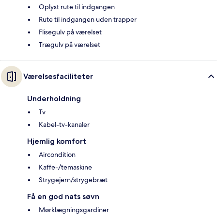
Oplyst rute til indgangen
Rute til indgangen uden trapper
Flisegulv på værelset
Trægulv på værelset
Værelsesfaciliteter
Underholdning
Tv
Kabel-tv-kanaler
Hjemlig komfort
Aircondition
Kaffe-/temaskine
Strygejern/strygebræt
Få en god nats søvn
Mørklægningsgardiner