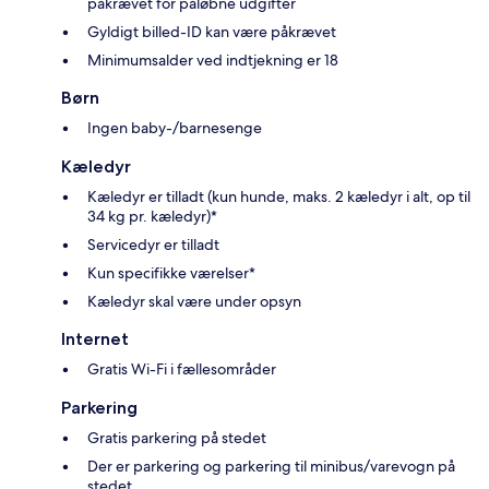
påkrævet for påløbne udgifter
Gyldigt billed-ID kan være påkrævet
Minimumsalder ved indtjekning er 18
Børn
Ingen baby-/barnesenge
Kæledyr
Kæledyr er tilladt (kun hunde, maks. 2 kæledyr i alt, op til
34 kg pr. kæledyr)*
Servicedyr er tilladt
Kun specifikke værelser*
Kæledyr skal være under opsyn
Internet
Gratis Wi-Fi i fællesområder
Parkering
Gratis parkering på stedet
Der er parkering og parkering til minibus/varevogn på
stedet