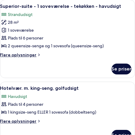
Indlæs
Et hotelværelse med to senge, et skrive
20
og
Superior-suite - 1 soveværelse - tekøkken - havudsigt
alle
mikrobølgeovn
Strandudsigt
-
billeder
ved
28 m²
af
stranden
Superior-
1 soveværelse
suite
Plads til 6 personer
-
2 queensize-senge og 1 sovesofa (queensize-seng)
1
Flere
Flere oplysninger
soveværelse
oplysninger
-
om
Se priser
Superior-
tekøkken
suite
-
-
Indlæs
Et hotelværelse med en seng, en lænes
havudsigt
8
1
Hotelvær. m. king-seng, golfudsigt
alle
soveværelse
Havudsigt
-
billeder
tekøkken
Plads til 4 personer
af
-
Hotelvær.
1 kingsize-seng ELLER 1 sovesofa (dobbeltseng)
havudsigt
m.
Flere
Flere oplysninger
king-
oplysninger
om
seng,