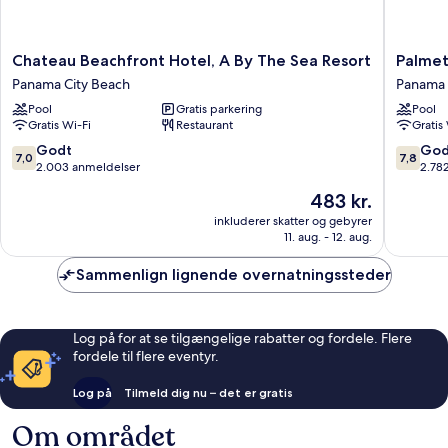
Chateau
Palmett
Chateau Beachfront Hotel, A By The Sea Resort
Palmet
Beachfront
Beachfr
Panama City Beach
Panama 
Hotel,
Hotel,
Pool
Gratis parkering
Pool
A
a
Gratis Wi-Fi
Restaurant
Gratis
By
By
The
the
7.0
7.8
Godt
God
7,0
7,8
Sea
Sea
ud
ud
2.003 anmeldelser
2.78
Resort
Resort
af
af
Prisen
483 kr.
Panama
Panama
10,
10,
er
City
City
Godt,
Godt,
inkluderer skatter og gebyrer
483 kr.
Beach
11. aug. - 12. aug.
Beach
2.003
2.782
anmeldelser
anmelde
Sammenlign lignende overnatningssteder
Log på for at se tilgængelige rabatter og fordele. Flere
fordele til flere eventyr.
Log på
Tilmeld dig nu – det er gratis
Om området