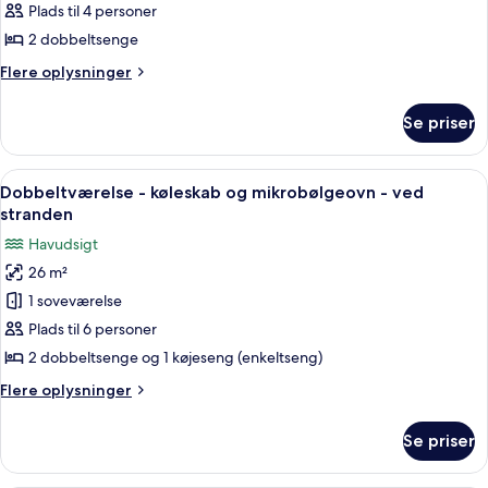
-
Plads til 4 personer
2
2 dobbeltsenge
dobbeltsenge
Flere
Flere oplysninger
-
oplysninger
balkon
om
Se priser
Romantik-
-
dobbeltværelse
havudsigt
-
Indlæs
Et hotelværelse med to senge, et skri
7
2
Dobbeltværelse - køleskab og mikrobølgeovn - ved
alle
dobbeltsenge
stranden
-
billeder
Havudsigt
balkon
af
-
26 m²
Dobbeltværelse
havudsigt
1 soveværelse
-
køleskab
Plads til 6 personer
og
2 dobbeltsenge og 1 køjeseng (enkeltseng)
mikrobølgeovn
Flere
Flere oplysninger
-
oplysninger
ved
om
Se priser
Dobbeltværelse
stranden
-
køleskab