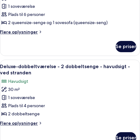
havudsigt
sovesofa
Superior-
1 soveværelse
-
dobbeltværelse
tekøkken
Plads til 6 personer
-
-
2 queensize-senge og 1 sovesofa (queensize-seng)
havudsigt
havudsigt
Flere
Flere oplysninger
-
oplysninger
ved
om
Se priser
Superior-
stranden
dobbeltværelse
-
Indlæs
Et hotelværelse med to senge, et fjer
7
havudsigt
Deluxe-dobbeltværelse - 2 dobbeltsenge - havudsigt -
alle
-
ved stranden
ved
billeder
Havudsigt
stranden
af
30 m²
Deluxe-
1 soveværelse
dobbeltværelse
-
Plads til 4 personer
2
2 dobbeltsenge
dobbeltsenge
Flere
Flere oplysninger
-
oplysninger
havudsigt
om
Se priser
Deluxe-