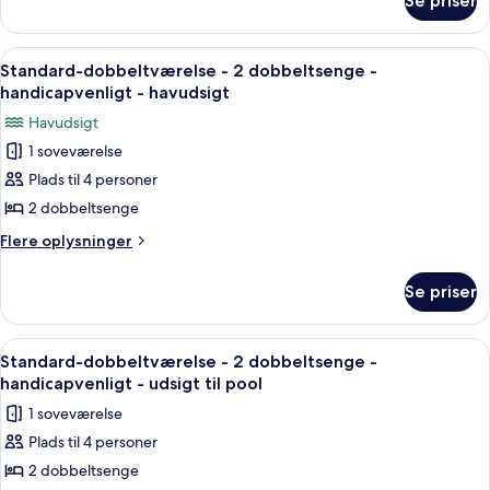
Se priser
Hotelvær.
golfudsigt
m.
king-
Indlæs
Et hotelværelse med to senge, et sto
11
seng,
Standard-dobbeltværelse - 2 dobbeltsenge -
alle
golfudsigt
handicapvenligt - havudsigt
billeder
Havudsigt
af
1 soveværelse
Standard-
Plads til 4 personer
dobbeltværelse
-
2 dobbeltsenge
2
Flere
Flere oplysninger
dobbeltsenge
oplysninger
om
-
Se priser
Standard-
handicapvenligt
dobbeltværelse
-
-
Indlæs
Et hotelværelse med to senge, et sto
9
havudsigt
2
Standard-dobbeltværelse - 2 dobbeltsenge -
alle
dobbeltsenge
handicapvenligt - udsigt til pool
-
billeder
1 soveværelse
handicapvenligt
af
-
Plads til 4 personer
Standard-
havudsigt
2 dobbeltsenge
dobbeltværelse