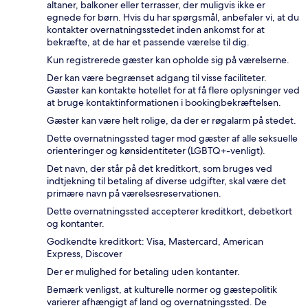
altaner, balkoner eller terrasser, der muligvis ikke er
egnede for børn. Hvis du har spørgsmål, anbefaler vi, at du
kontakter overnatningsstedet inden ankomst for at
bekræfte, at de har et passende værelse til dig.
Kun registrerede gæster kan opholde sig på værelserne.
Der kan være begrænset adgang til visse faciliteter.
Gæster kan kontakte hotellet for at få flere oplysninger ved
at bruge kontaktinformationen i bookingbekræftelsen.
Gæster kan være helt rolige, da der er røgalarm på stedet.
Dette overnatningssted tager mod gæster af alle seksuelle
orienteringer og kønsidentiteter (LGBTQ+-venligt).
Det navn, der står på det kreditkort, som bruges ved
indtjekning til betaling af diverse udgifter, skal være det
primære navn på værelsesreservationen.
Dette overnatningssted accepterer kreditkort, debetkort
og kontanter.
Godkendte kreditkort: Visa, Mastercard, American
Express, Discover
Der er mulighed for betaling uden kontanter.
Bemærk venligst, at kulturelle normer og gæstepolitik
varierer afhængigt af land og overnatningssted. De