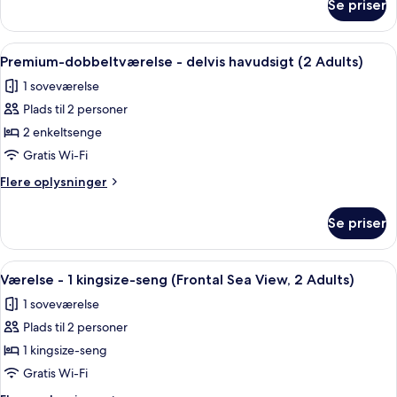
Se priser
Sea
Corner
View
Terrace
Double
Indlæs
Et hotelværelse med to senge, fjernsy
(2
4
Room
Premium-dobbeltværelse - delvis havudsigt (2 Adults)
alle
Grand
Adults)
1 soveværelse
Corner
billeder
Terrace
Plads til 2 personer
af
(2
Premium-
2 enkeltsenge
Adults)
dobbeltværelse
Gratis Wi-Fi
-
Flere
Flere oplysninger
delvis
oplysninger
havudsigt
om
Se priser
Premium-
(2
dobbeltværelse
Adults)
-
Indlæs
Et hotelværelse med en seng, en sofa,
5
delvis
Værelse - 1 kingsize-seng (Frontal Sea View, 2 Adults)
alle
havudsigt
1 soveværelse
(2
billeder
Adults)
Plads til 2 personer
af
Værelse
1 kingsize-seng
-
Gratis Wi-Fi
1