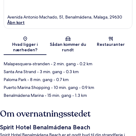
Avenida Antonio Machado, 51, Benalmádena, Malaga, 29630
Åbn kort
Kort
Hvad ligger i
Sådan kommer du
Restauranter
nærheden?
rundt
Malapesquera-stranden
- 2 min. gang
- 0.2 km
Santa Ana Strand
- 3 min. gang
- 0.3 km
Paloma Park
- 8 min. gang
- 0.7 km
Puerto Marina Shopping
- 10 min. gang
- 0.9 km
Benalmádena Marina
- 15 min. gang
- 1.3 km
Om overnatningsstedet
Spirit Hotel Benalmádena Beach
Spirit Hotel Benalmádena Beach er et godt bud til din strandferie i