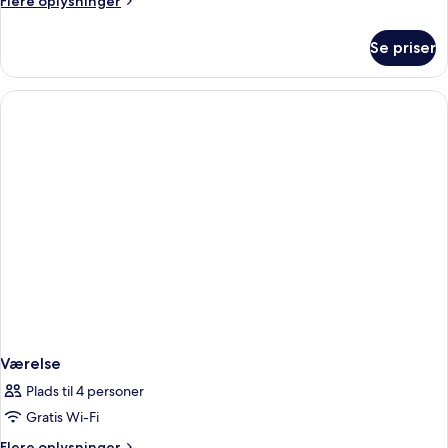
Flere oplysninger
oplysninger
om
Se priser
Værelse
Værelse
Plads til 4 personer
Gratis Wi-Fi
Flere
Flere oplysninger