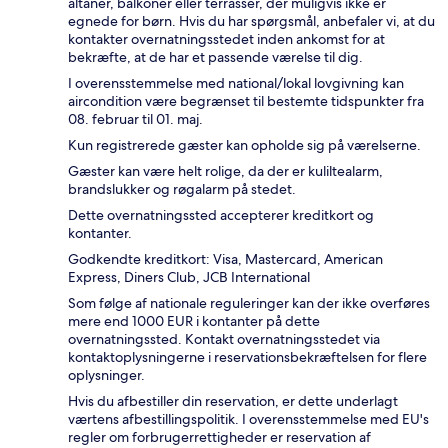
altaner, balkoner eller terrasser, der muligvis ikke er
egnede for børn. Hvis du har spørgsmål, anbefaler vi, at du
kontakter overnatningsstedet inden ankomst for at
bekræfte, at de har et passende værelse til dig.
I overensstemmelse med national/lokal lovgivning kan
aircondition være begrænset til bestemte tidspunkter fra
08. februar til 01. maj.
Kun registrerede gæster kan opholde sig på værelserne.
Gæster kan være helt rolige, da der er kuliltealarm,
brandslukker og røgalarm på stedet.
Dette overnatningssted accepterer kreditkort og
kontanter.
Godkendte kreditkort: Visa, Mastercard, American
Express, Diners Club, JCB International
Som følge af nationale reguleringer kan der ikke overføres
mere end 1000 EUR i kontanter på dette
overnatningssted. Kontakt overnatningsstedet via
kontaktoplysningerne i reservationsbekræftelsen for flere
oplysninger.
Hvis du afbestiller din reservation, er dette underlagt
værtens afbestillingspolitik. I overensstemmelse med EU's
regler om forbrugerrettigheder er reservation af