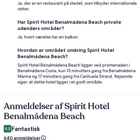
Ja, der er en restaurant på stedet, som tilbyder internationale
retter.
Har Spirit Hotel Benalmádena Beach private
udendørs områder?
Ja, hvert værelse har en balkon.
Hvordan er området omkring Spirit Hotel
Benalmádena Beach?
Spirit Hotel Benalmádena Beach ligger ved promenaden i
Benalmádena Costa, kun 13 minutters gang fra Benalmádena
Marina og 17 minutters gang fra Carihuela Strand. Rejsende
siger, at dette hotel ligger i et godt område.
Anmeldelser af Spirit Hotel
Anmeldelser
Benalmádena Beach
Fantastisk
9,2
640 anmeldelser