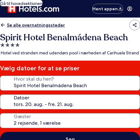
Gå til hovedsektionen
Hent appen
Se alle overnatningssteder
Spirit Hotel Benalmádena Beach
4.0-
stjernet
Hotel ved stranden med udendørs pool i nærheden af Carihuela Strand
overnatningssted
Vælg datoer for at se priser
Hvor skal du hen?
Datoer
Gæster
Søg