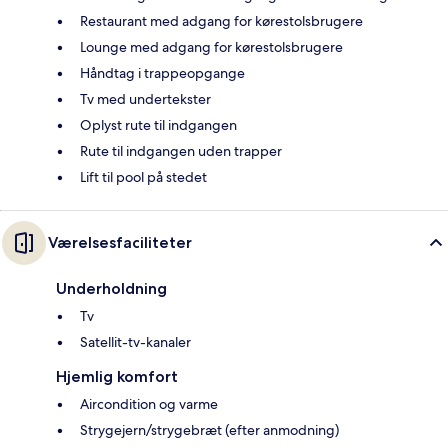
Restaurant med adgang for kørestolsbrugere
Lounge med adgang for kørestolsbrugere
Håndtag i trappeopgange
Tv med undertekster
Oplyst rute til indgangen
Rute til indgangen uden trapper
Lift til pool på stedet
Værelsesfaciliteter
Underholdning
Tv
Satellit-tv-kanaler
Hjemlig komfort
Aircondition og varme
Strygejern/strygebræt (efter anmodning)