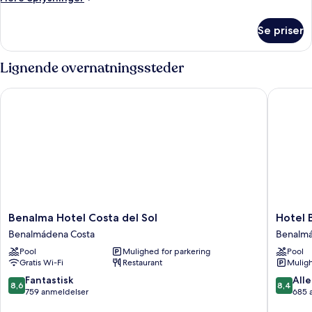
oplysninger
om
Se priser
Værelse
Lignende overnatningssteder
Benalma Hotel Costa del Sol
Hotel Be
Benalma
Hotel
Benalma Hotel Costa del Sol
Hotel 
Hotel
Best
Benalmádena Costa
Benalmá
Costa
Tritón
Pool
Mulighed for parkering
Pool
del
Benalm
Gratis Wi-Fi
Restaurant
Muligh
Sol
Costa
Benalmádena
8.6
8.4
Fantastisk
Alle
8,6
8,4
Costa
ud
ud
759 anmeldelser
685 
af
af