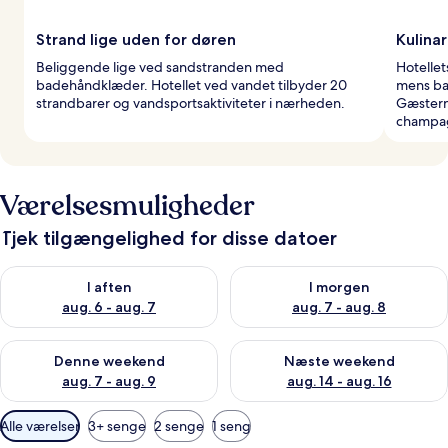
Strand lige uden for døren
Kulinar
Beliggende lige ved sandstranden med
Hotellet
badehåndklæder. Hotellet ved vandet tilbyder 20
mens ba
strandbarer og vandsportsaktiviteter i nærheden.
Gæstern
champag
Værelsesmuligheder
Tjek tilgængelighed for disse datoer
Tjek tilgængelighed for i aften aug. 6 - aug. 7
Tjek tilgængelighed for i morg
I aften
I morgen
aug. 6 - aug. 7
aug. 7 - aug. 8
Tjek tilgængelighed for denne weekend aug. 7 - aug. 9
Tjek tilgængelighed for næste
Denne weekend
Næste weekend
aug. 7 - aug. 9
aug. 14 - aug. 16
Tilgængelige
Alle værelser
3+ senge
2 senge
1 seng
filtre