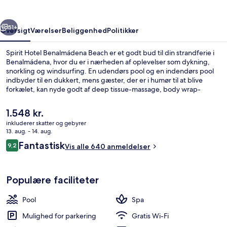
rige
Næste
51+
Oversigt
Værelser
Beliggenhed
Politikker
Spirit Hotel Benalmádena Beach er et godt bud til din strandferie i
Benalmádena, hvor du er i nærheden af oplevelser som dykning,
snorkling og windsurfing. En udendørs pool og en indendørs pool
indbyder til en dukkert, mens gæster, der er i humør til at blive
forkælet, kan nyde godt af deep tissue-massage, body wrap-
behandlinger og zoneterapi. Restauranten er et godt sted at få lidt
at spise, og der serveres kølige drinks i stedets bar. En tagterrasse,
Den
1.548 kr.
en bar ved poolen og et motionscenter er andre højdepunkter.
nuværende
inkluderer skatter og gebyrer
Stedets pool og hjælpsomme personale får rigtig gode
pris
13. aug. - 14. aug.
bedømmelser fra rejsende.
Sea View Double Room Grand Corner Te
er
Anmeldelser
Fantastisk
9,2
Vis alle 640 anmeldelser
1.548 kr.
9,2 ud af 10.
Populære faciliteter
Pool
Spa
Mulighed for parkering
Gratis Wi-Fi