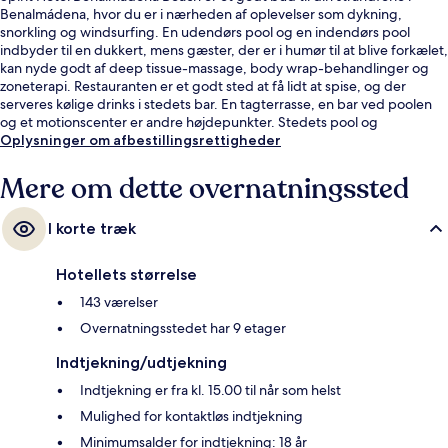
Benalmádena, hvor du er i nærheden af oplevelser som dykning,
snorkling og windsurfing. En udendørs pool og en indendørs pool
indbyder til en dukkert, mens gæster, der er i humør til at blive forkælet,
kan nyde godt af deep tissue-massage, body wrap-behandlinger og
zoneterapi. Restauranten er et godt sted at få lidt at spise, og der
serveres kølige drinks i stedets bar. En tagterrasse, en bar ved poolen
og et motionscenter er andre højdepunkter. Stedets pool og
hjælpsomme personale får rigtig gode bedømmelser fra rejsende.
Oplysninger om afbestillingsrettigheder
Mere om dette overnatningssted
I korte træk
Hotellets størrelse
143 værelser
Overnatningsstedet har 9 etager
Indtjekning/udtjekning
Indtjekning er fra kl. 15.00 til når som helst
Mulighed for kontaktløs indtjekning
Minimumsalder for indtjekning: 18 år