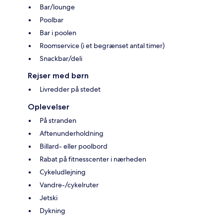
Bar/lounge
Poolbar
Bar i poolen
Roomservice (i et begrænset antal timer)
Snackbar/deli
Rejser med børn
Livredder på stedet
Oplevelser
På stranden
Aftenunderholdning
Billard- eller poolbord
Rabat på fitnesscenter i nærheden
Cykeludlejning
Vandre-/cykelruter
Jetski
Dykning