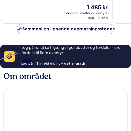
10,
10,
Prisen
1.485 kr.
Fantastisk,
Alletider
er
759
685
inkluderer skatter og gebyrer
1.485 kr.
anmeldelser
anmelde
1. sep. - 2. sep.
Sammenlign lignende overnatningssteder
Log på for at se tilgængelige rabatter og fordele. Flere
fordele til flere eventyr.
Log på
Tilmeld dig nu – det er gratis
Om området