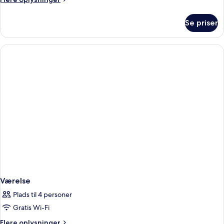
oplysninger
om
Se priser
Værelse
Værelse
Plads til 4 personer
Gratis Wi-Fi
Flere
Flere oplysninger