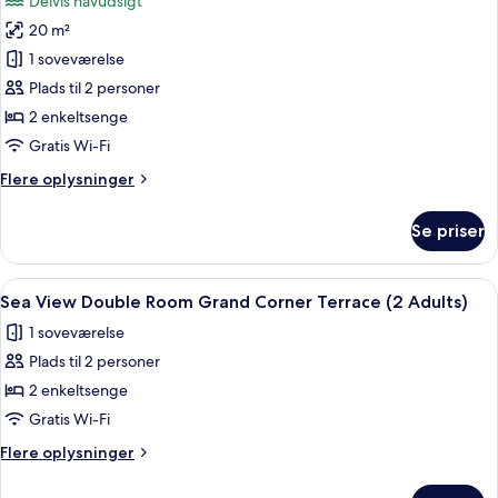
Delvis havudsigt
Adults)
billeder
20 m²
af
Superior-
1 soveværelse
dobbeltværelse
Plads til 2 personer
-
2 enkeltsenge
delvis
Gratis Wi-Fi
havudsigt
Flere
Flere oplysninger
(2
oplysninger
Adults)
om
Se priser
Superior-
dobbeltværelse
-
Indlæs
Sea View Double Room Grand Corner Te
11
delvis
Sea View Double Room Grand Corner Terrace (2 Adults)
alle
havudsigt
1 soveværelse
(2
billeder
Adults)
Plads til 2 personer
af
Sea
2 enkeltsenge
View
Gratis Wi-Fi
Double
Flere
Flere oplysninger
Room
oplysninger
Grand
om