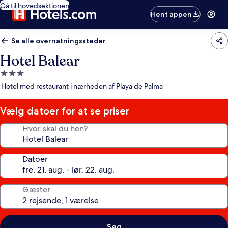
Gå til hovedsektionen
Hent appen
Se alle overnatningssteder
Hotel Balear
3.0-
stjernet
Hotel med restaurant i nærheden af Playa de Palma
overnatningssted
Vælg datoer for at se priser
Hvor skal du hen?
Datoer
Gæster
Søg