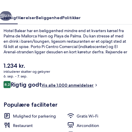
rige
Næste
27+
Oversigt
Værelser
Beliggenhed
Politikker
Hotel Balear har en beliggenhed mindre end et kvarters kørsel fra
Palma de Mallorca Havn og Playa de Palma. Du kan stresse af med
en drink i baren/loungen, ligesom restauranten er et oplagt sted at
få lidt at spise. Porto Pi Centro Comercial (indkøbscenter) og El
Arenal-stranden ligger desuden en kort køretur derfra. Rejsende er
vilde med stedets hjælpsomme personale.
Den
1.234 kr.
nuværende
inkluderer skatter og gebyrer
pris
6. sep. - 7. sep.
Standard-dobbeltværelse | Dundyner,
er
Anmeldelser
Rigtig godt
8,2
Vis alle 1.000 anmeldelser
1.234 kr.
8,2 ud af 10.
Populære faciliteter
Mulighed for parkering
Gratis Wi-Fi
Restaurant
Aircondition