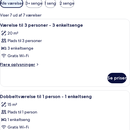
Tilgængelige
Alle værelser
3+ senge
1 seng
2 senge
filtre
for
Viser 7 ud af 7 værelser
værelser
Indlæs
Et hotelværelse med to senge, et skri
7
Værelse til 3 personer - 3 enkeltsenge
alle
20 m²
billeder
Plads til 3 personer
af
Værelse
3 enkeltsenge
til
Gratis Wi-Fi
3
Flere
Flere oplysninger
personer
oplysninger
-
om
Se priser
Værelse
3
til
enkeltsenge
3
Indlæs
Et hotelværelse med to senge, en balko
5
personer
Dobbeltværelse til 1 person - 1 enkeltseng
alle
-
15 m²
3
billeder
enkeltsenge
Plads til 1 person
af
Dobbeltværelse
1 enkeltseng
til
Gratis Wi-Fi