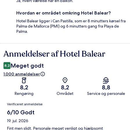
Ja, hvert værelse har en balkon.
Hvordan er området omkring Hotel Balear?
Hotel Balear ligger i Can Pastilla, som er 8 minutters kørsel fra
Palma de Mallorca (PMI) og 6 minutters gang fra Playa de
Palma.
Anmeldelser af Hotel Balear
Anmeldelser
Meget godt
8,2
1.000 anmeldelser
8,2
8,2
8,8
Rengøring
Området
Service og personale
Anmeldelser
Verificeret anmeldelse
6/10 Godt
19. jul. 2026
Fint men slidt. Personale meget venligt og hjælpsomt