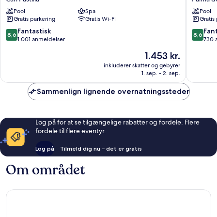
Java
Park
Pool
Spa
Pool
Can
Palma
Gratis parkering
Gratis Wi-Fi
Gratis
Pastilla
de
Mallorca
8.6
8.6
Fantastisk
Fant
8,6
8,6
ud
ud
1.001 anmeldelser
730 
af
af
Prisen
1.453 kr.
10,
10,
er
Fantastisk,
Fantasti
inkluderer skatter og gebyrer
1.453 kr.
1. sep. - 2. sep.
1.001
730
anmeldelser
anmelde
Sammenlign lignende overnatningssteder
Log på for at se tilgængelige rabatter og fordele. Flere
fordele til flere eventyr.
Log på
Tilmeld dig nu – det er gratis
Om området