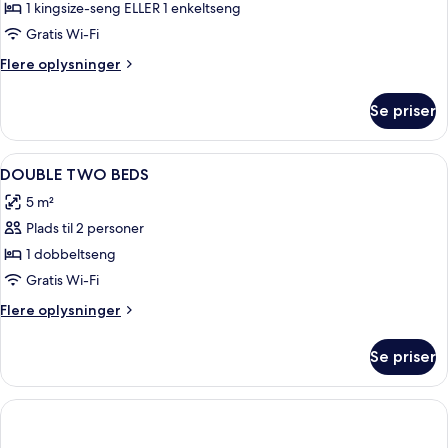
Familieværelse
1 kingsize-seng ELLER 1 enkeltseng
Gratis Wi-Fi
Flere
Flere oplysninger
oplysninger
om
Se priser
Familieværelse
Indlæs
Dundyner, pengeskab på værelset, sk
8
DOUBLE TWO BEDS
alle
5 m²
billeder
Plads til 2 personer
af
DOUBLE
1 dobbeltseng
TWO
Gratis Wi-Fi
BEDS
Flere
Flere oplysninger
oplysninger
om
Se priser
DOUBLE
TWO
BEDS