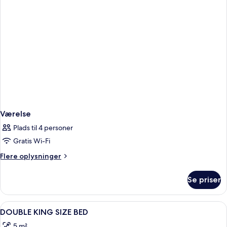
Værelse
Plads til 4 personer
Gratis Wi-Fi
Flere
Flere oplysninger
oplysninger
om
Se priser
Værelse
Indlæs
Dundyner, pengeskab på værelset, sk
8
DOUBLE KING SIZE BED
alle
5 m²