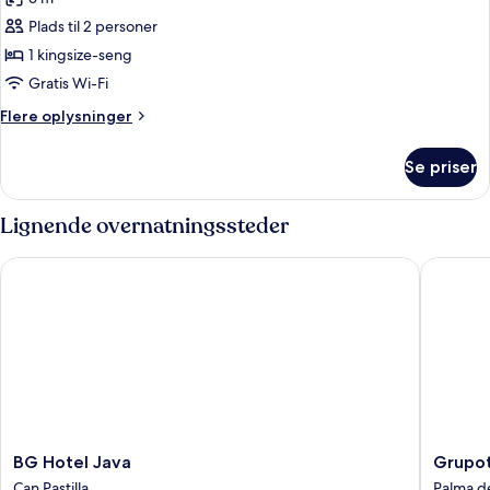
billeder
Plads til 2 personer
af
DOUBLE
1 kingsize-seng
KING
Gratis Wi-Fi
SIZE
Flere
Flere oplysninger
BED
oplysninger
om
Se priser
DOUBLE
KING
SIZE
Lignende overnatningssteder
BED
BG Hotel Java
Grupotel
BG
Grupote
BG Hotel Java
Grupot
Hotel
Taurus
Can Pastilla
Palma d