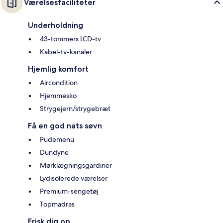
Værelsesfaciliteter
Underholdning
43-tommers LCD-tv
Kabel-tv-kanaler
Hjemlig komfort
Aircondition
Hjemmesko
Strygejern/strygebræt
Få en god nats søvn
Pudemenu
Dundyne
Mørklægningsgardiner
Lydisolerede værelser
Premium-sengetøj
Topmadras
Frisk dig op