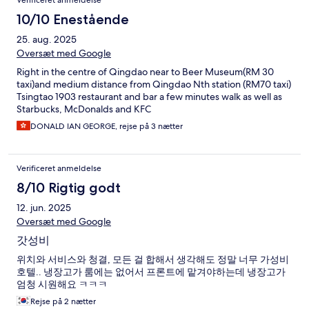
Verificeret anmeldelse
10/10 Enestående
25. aug. 2025
Oversæt med Google
Right in the centre of Qingdao near to Beer Museum(RM 30
taxi)and medium distance from Qingdao Nth station (RM70 taxi)
Tsingtao 1903 restaurant and bar a few minutes walk as well as
Starbucks, McDonalds and KFC
DONALD IAN GEORGE, rejse på 3 nætter
Verificeret anmeldelse
8/10 Rigtig godt
12. jun. 2025
Oversæt med Google
갓성비
위치와 서비스와 청결, 모든 걸 합해서 생각해도 정말 너무 가성비
호텔.. 냉장고가 룸에는 없어서 프론트에 맡겨야하는데 냉장고가
엄청 시원해요 ㅋㅋㅋ
Rejse på 2 nætter