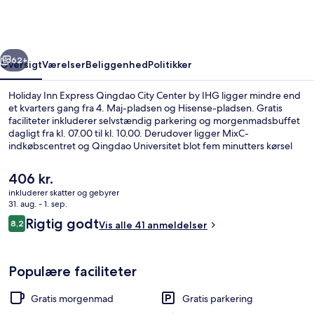
Qingdao
City
Center
rige
Næste
by
62+
Oversigt
Værelser
Beliggenhed
Politikker
IHG
Holiday Inn Express Qingdao City Center by IHG ligger mindre end
et kvarters gang fra 4. Maj-pladsen og Hisense-pladsen. Gratis
faciliteter inkluderer selvstændig parkering og morgenmadsbuffet
dagligt fra kl. 07.00 til kl. 10.00. Derudover ligger MixC-
indkøbscentret og Qingdao Universitet blot fem minutters kørsel
væk.
Den
406 kr.
nuværende
inkluderer skatter og gebyrer
pris
31. aug. - 1. sep.
Udendørsområde
er
Anmeldelser
Rigtig godt
8,2
Vis alle 41 anmeldelser
406 kr.
8,2 ud af 10.
Populære faciliteter
Gratis morgenmad
Gratis parkering