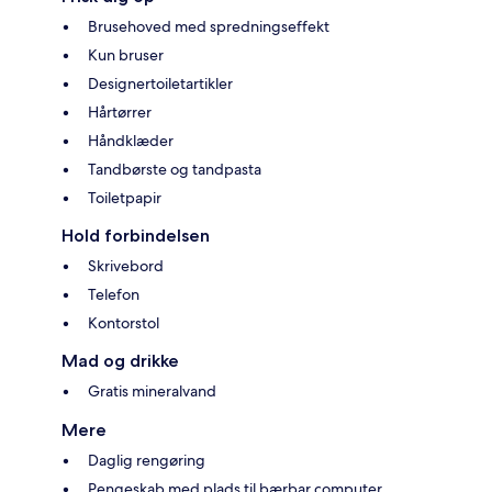
Brusehoved med spredningseffekt
Kun bruser
Designertoiletartikler
Hårtørrer
Håndklæder
Tandbørste og tandpasta
Toiletpapir
Hold forbindelsen
Skrivebord
Telefon
Kontorstol
Mad og drikke
Gratis mineralvand
Mere
Daglig rengøring
Pengeskab med plads til bærbar computer