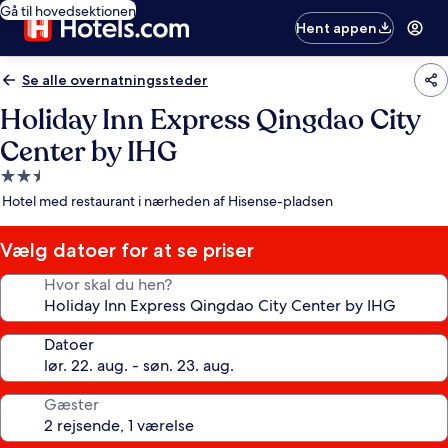
Gå til hovedsektionen
Hent appen
Se alle overnatningssteder
Holiday Inn Express Qingdao City
Center by IHG
2.5-
stjernet
Hotel med restaurant i nærheden af Hisense-pladsen
overnatningssted
Vælg datoer for at se priser
Hvor skal du hen?
Datoer
Gæster