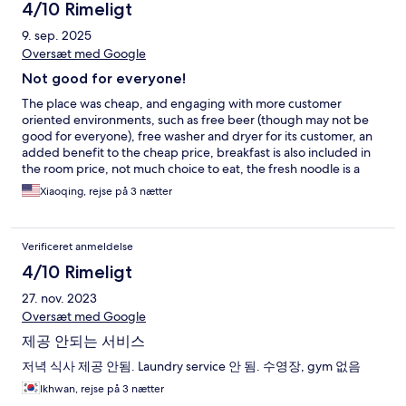
4/10 Rimeligt
9. sep. 2025
Oversæt med Google
Not good for everyone!
The place was cheap, and engaging with more customer
oriented environments, such as free beer (though may not be
good for everyone), free washer and dryer for its customer, an
added benefit to the cheap price, breakfast is also included in
the room price, not much choice to eat, the fresh noodle is a
plus. It is very inconvenient in getting and out of the hotel, they
Xiaoqing, rejse på 3 nætter
have a gate but you must call to get it opened, which is big
annoying thing to do, especially if you ride on taxes. It was
mistake staying here for me. But enjoy the other stuff the hotel
Verificeret anmeldelse
tried to compensate.
4/10 Rimeligt
27. nov. 2023
Oversæt med Google
제공 안되는 서비스
저녁 식사 제공 안됨. Laundry service 안 됨. 수영장, gym 없음
Ikhwan, rejse på 3 nætter