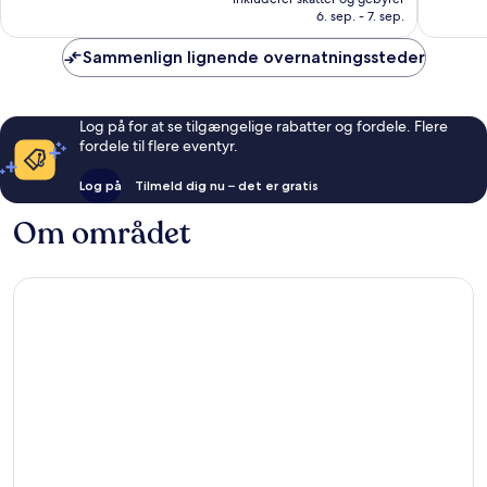
667
136
457 kr.
6. sep. - 7. sep.
anmeldelser
anmelde
Sammenlign lignende overnatningssteder
Log på for at se tilgængelige rabatter og fordele. Flere
fordele til flere eventyr.
Log på
Tilmeld dig nu – det er gratis
Om området