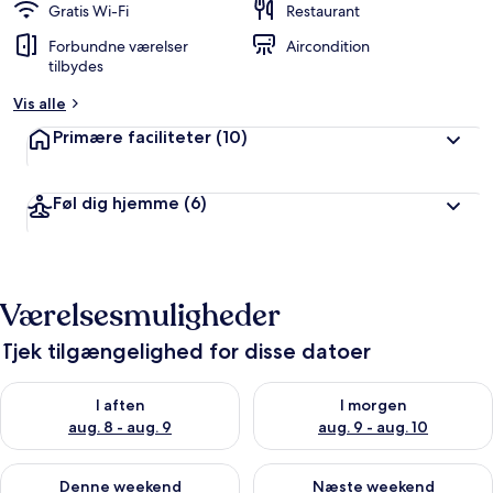
Gratis Wi-Fi
Restaurant
Forbundne værelser
Aircondition
tilbydes
Vis alle
Primære faciliteter
(10)
Føl dig hjemme
(6)
Værelsesmuligheder
Tjek tilgængelighed for disse datoer
Tjek tilgængelighed for i aften aug. 8 - aug. 9
Tjek tilgængelighed for i morg
I aften
I morgen
aug. 8 - aug. 9
aug. 9 - aug. 10
Tjek tilgængelighed for denne weekend aug. 14 - aug. 16
Tjek tilgængelighed for næste
Denne weekend
Næste weekend