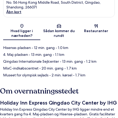
No. 56 Hong Kong Middle Road, South District, Qingdao,
Shandong, 266071
Åbn kort
Kort
Hvad ligger i
Sådan kommer du
Restauranter
nærheden?
rundt
Hisense-pladsen
- 12 min. gang
- 1.0 km
4. Maj-pladsen
- 13 min. gang
- 1.1 km
Qingdao Internationale Sejlcenter
- 13 min. gang
- 1.2 km
MixC-indkøbscentret
- 20 min. gang
- 1.7 km
Museet for olympisk sejlads
- 2 min. kørsel
- 1.7 km
Om overnatningsstedet
Holiday Inn Express Qingdao City Center by IHG
Holiday Inn Express Qingdao City Center by IHG ligger mindre end et
kvarters gang fra 4. Maj-pladsen og Hisense-pladsen. Gratis faciliteter