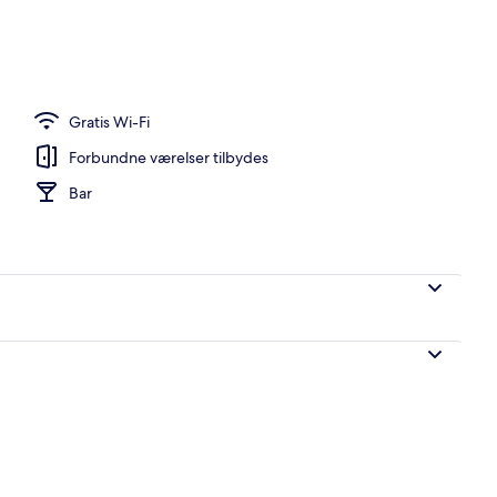
mørklægningsgardiner, baby-/barnesenge (tillægsgebyr)
Gratis Wi-Fi
Forbundne værelser tilbydes
Bar