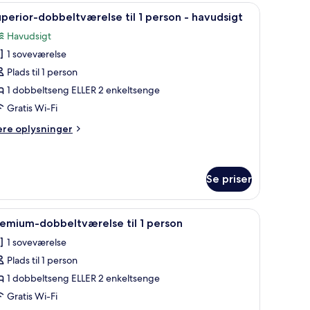
vudsigt
ng, et skrivebord, en stol og et fjernsyn.
ndlæs
Et moderne hotelværelse med en stor seng, et 
1
perior-dobbeltværelse til 1 person - havudsigt
le
Havudsigt
illeder
1 soveværelse
f
uperior-
Plads til 1 person
obbeltværelse
1 dobbeltseng ELLER 2 enkeltsenge
l
Gratis Wi-Fi
ere
ere oplysninger
erson
lysninger
m
perior-
avudsigt
bbeltværelse
Se priser
 lampe og en dør.
ndlæs
Et moderne hotelværelse med en glasvæg i br
rson
1
emium-dobbeltværelse til 1 person
le
vudsigt
1 soveværelse
illeder
Plads til 1 person
f
remium-
1 dobbeltseng ELLER 2 enkeltsenge
obbeltværelse
Gratis Wi-Fi