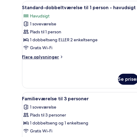
2
Indlæs
Et moderne hotelværelse med en
1
enkeltsenge
Standard-dobbeltværelse til 1 person - havudsigt
alle
Havudsigt
billeder
1 soveværelse
af
Standard-
Plads til 1 person
dobbeltværelse
1 dobbeltseng ELLER 2 enkeltsenge
til
Gratis Wi-Fi
1
Flere
Flere oplysninger
person
oplysninger
-
om
Standard-
havudsigt
dobbeltværelse
Se prise
til
1
Indlæs
Et hotelværelse med seng, sen
person
1
Familieværelse til 3 personer
-
alle
havudsigt
1 soveværelse
billeder
Plads til 3 personer
af
Familieværelse
1 dobbeltseng og 1 enkeltseng
til
Gratis Wi-Fi