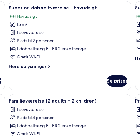
person
ha
 stor seng, et skrivebord og en stol.
Indlæs
Et moderne hotelværelse med en stor se
I
1
Superior-dobbeltværelse - havudsigt
Su
alle
al
Havudsigt
billeder
b
15 m²
af
a
Superior-
S
1 soveværelse
dobbeltværelse
d
Plads til 2 personer
-
ti
1 dobbeltseng ELLER 2 enkeltsenge
havudsigt
1
Gratis Wi-Fi
Fl
Fl
p
op
Flere
Flere oplysninger
-
o
oplysninger
Su
h
om
do
r
Se priser
Superior-
til
dobbeltværelse
1
-
gebord, lampe og en dør.
Indlæs
Et hotelværelse med seng, sengebord,
I
pe
1
havudsigt
Familieværelse (2 adults + 2 children)
Pr
-
alle
al
ha
1 soveværelse
billeder
b
Plads til 4 personer
af
a
Familieværelse
P
1 dobbeltseng ELLER 2 enkeltsenge
(2
d
Gratis Wi-Fi