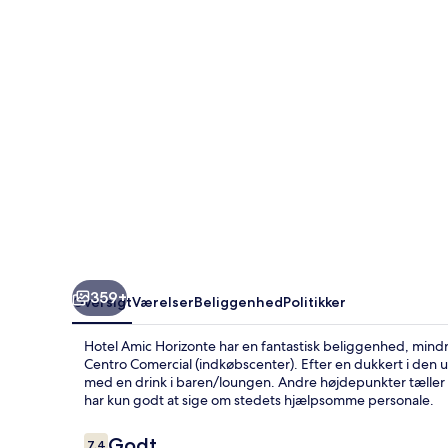
359+
Oversigt
Værelser
Beliggenhed
Politikker
Hotel Amic Horizonte har en fantastisk beliggenhed, mindr
Centro Comercial (indkøbscenter). Efter en dukkert i den ud
med en drink i baren/loungen. Andre højdepunkter tæller
har kun godt at sige om stedets hjælpsomme personale.
Anmeldelser
Godt
7,4