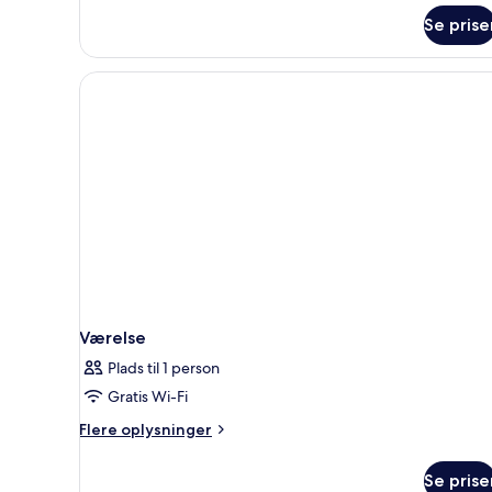
Se prise
Værelse
Plads til 1 person
Gratis Wi-Fi
Flere
Flere oplysninger
oplysninger
om
Se prise
Værelse