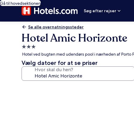
Gå til hovedsektionen
Søg efter rejser
Se alle overnatningssteder
Hotel Amic Horizonte
3.0-
stjernet
Hotel ved bugten med udendørs pool i nærheden af Porto P
overnatningssted
Vælg datoer for at se priser
Hvor skal du hen?
Billedgalleri
for
Hotel
Amic
Horizonte