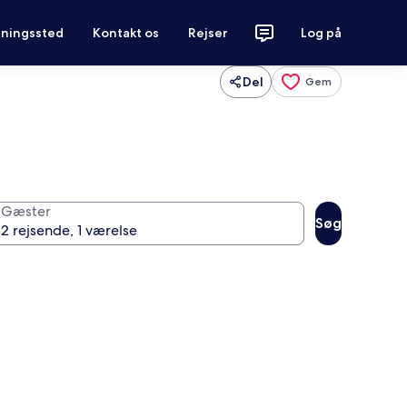
tningssted
Kontakt os
Rejser
Log på
Del
Gem
Gæster
Søg