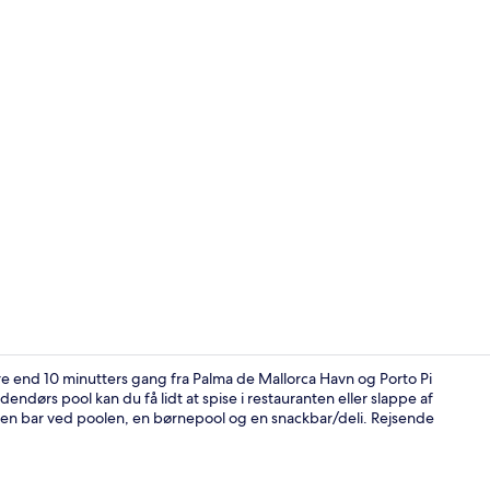
Terrasse/gå
e end 10 minutters gang fra Palma de Mallorca Havn og Porto Pi
endørs pool kan du få lidt at spise i restauranten eller slappe af
 en bar ved poolen, en børnepool og en snackbar/deli. Rejsende
Terrasse/gå