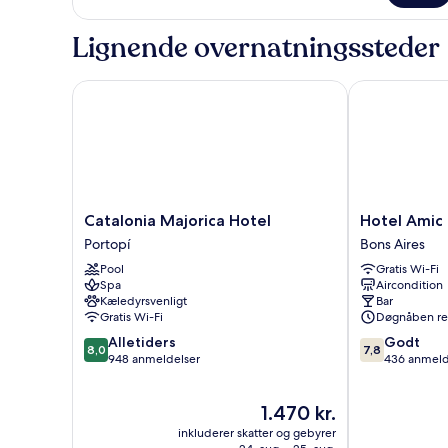
Lignende overnatningssteder
Catalonia Majorica Hotel
Hotel Amic C
Catalonia
Hotel
Catalonia Majorica Hotel
Hotel Amic
Majorica
Amic
Portopí
Bons Aires
Hotel
Colón
Pool
Gratis Wi-Fi
Portopí
Bons
Spa
Aircondition
Aires
Kæledyrsvenligt
Bar
Gratis Wi-Fi
Døgnåben re
8.0
7.8
Alletiders
Godt
8,0
7,8
ud
ud
948 anmeldelser
436 anmeld
af
af
10,
10,
Prisen
1.470 kr.
Alletiders,
Godt,
er
948
436
inkluderer skatter og gebyrer
1.470 kr.