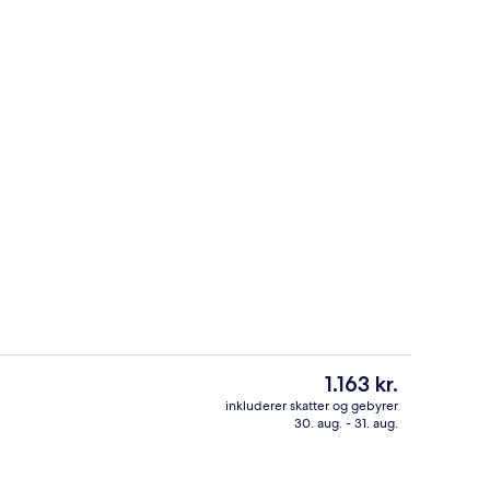
rdhave
Diverse
Den
1.163 kr.
nuværende
inkluderer skatter og gebyrer
pris
30. aug. - 31. aug.
rdhave
Skrivebord, mørklægningsgardiner, b
er
1.163 kr.