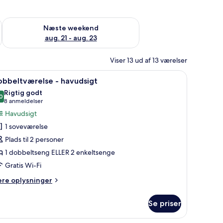
d aug. 14 - aug. 16
Tjek tilgængelighed for næste weekend aug. 21 - aug. 23
Næste weekend
aug. 21 - aug. 23
Viser 13 ud af 13 værelser
krivebord, en stol, et fjernsyn og en balkon med udsigt over byen.
ndlæs
Et moderne hotelværelse med en stor seng, et 
1
obbeltværelse - havudsigt
le
Rigtig godt
illeder
0
8,0 ud af 10
(8
8 anmeldelser
f
anmeldelser)
Havudsigt
obbeltværelse
1 soveværelse
Plads til 2 personer
avudsigt
1 dobbeltseng ELLER 2 enkeltsenge
Gratis Wi-Fi
ere
ere oplysninger
lysninger
m
Se priser
bbeltværelse