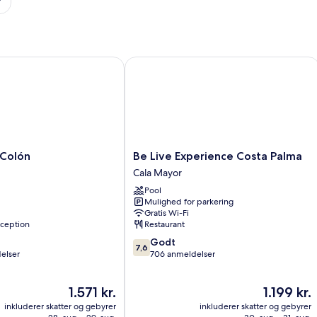
olón
Be Live Experience Costa Palma
Be
 Colón
Be Live Experience Costa Palma
Live
Cala Mayor
Experience
Pool
Costa
Mulighed for parkering
Palma
Gratis Wi-Fi
Cala
ception
Restaurant
Mayor
7.6
Godt
7,6
ud
elser
706 anmeldelser
af
10,
Prisen
Prisen
1.571 kr.
1.199 kr.
Godt,
er
er
706
inkluderer skatter og gebyrer
inkluderer skatter og gebyrer
1.571 kr.
1.199 kr.