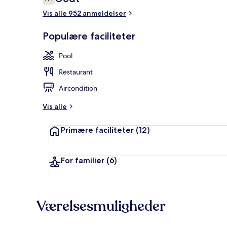
7,4 ud af 10.
Vis alle 952 anmeldelser
Skrivebord, 
Populære faciliteter
Pool
Restaurant
Aircondition
Vis alle
Primære faciliteter
(12)
For familier
(6)
Værelsesmuligheder