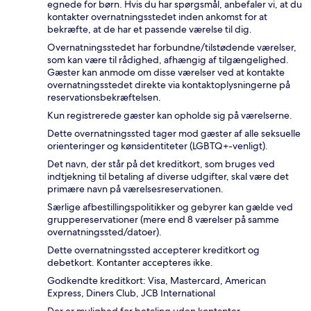
egnede for børn. Hvis du har spørgsmål, anbefaler vi, at du
kontakter overnatningsstedet inden ankomst for at
bekræfte, at de har et passende værelse til dig.
Overnatningsstedet har forbundne/tilstødende værelser,
som kan være til rådighed, afhængig af tilgængelighed.
Gæster kan anmode om disse værelser ved at kontakte
overnatningsstedet direkte via kontaktoplysningerne på
reservationsbekræftelsen.
Kun registrerede gæster kan opholde sig på værelserne.
Dette overnatningssted tager mod gæster af alle seksuelle
orienteringer og kønsidentiteter (LGBTQ+-venligt).
Det navn, der står på det kreditkort, som bruges ved
indtjekning til betaling af diverse udgifter, skal være det
primære navn på værelsesreservationen.
Særlige afbestillingspolitikker og gebyrer kan gælde ved
gruppereservationer (mere end 8 værelser på samme
overnatningssted/datoer).
Dette overnatningssted accepterer kreditkort og
debetkort. Kontanter accepteres ikke.
Godkendte kreditkort: Visa, Mastercard, American
Express, Diners Club, JCB International
Der er mulighed for betaling uden kontanter.