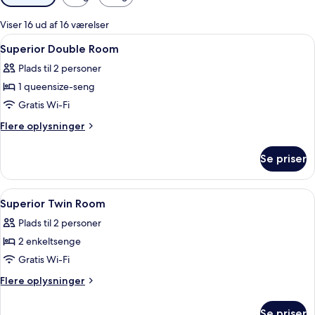
filtre
for
Viser 16 ud af 16 værelser
værelser
Indlæs
Allergivenligt sengetøj, minibar, peng
7
Superior Double Room
alle
Plads til 2 personer
billeder
1 queensize-seng
af
Superior
Gratis Wi-Fi
Double
Flere
Flere oplysninger
Room
oplysninger
om
Se priser
Superior
Double
Room
Indlæs
Allergivenligt sengetøj, minibar, peng
5
Superior Twin Room
alle
Plads til 2 personer
billeder
2 enkeltsenge
af
Superior
Gratis Wi-Fi
Twin
Flere
Flere oplysninger
Room
oplysninger
om
Se priser