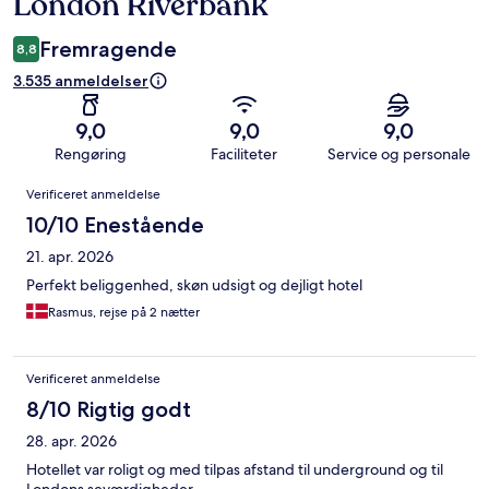
London Riverbank
Fremragende
8,8
3.535 anmeldelser
9,0
9,0
9,0
Rengøring
Faciliteter
Service og personale
Anmeldelser
Verificeret anmeldelse
10/10 Enestående
21. apr. 2026
Perfekt beliggenhed, skøn udsigt og dejligt hotel
Rasmus, rejse på 2 nætter
Verificeret anmeldelse
8/10 Rigtig godt
28. apr. 2026
Hotellet var roligt og med tilpas afstand til underground og til
Londons seværdigheder.