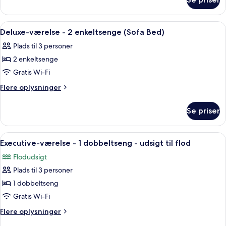
Deluxe-
værelse
Indlæs
Et hotelværelse med en stor seng, et
7
Deluxe-værelse - 2 enkeltsenge (Sofa Bed)
alle
Plads til 3 personer
billeder
2 enkeltsenge
af
Deluxe-
Gratis Wi-Fi
værelse
Flere
Flere oplysninger
-
oplysninger
om
2
Se priser
Deluxe-
enkeltsenge
værelse
(Sofa
-
Indlæs
Et hotelværelse med en stor seng, et sk
6
Bed)
2
Executive-værelse - 1 dobbeltseng - udsigt til flod
alle
enkeltsenge
Flodudsigt
(Sofa
billeder
Bed)
Plads til 3 personer
af
Executive-
1 dobbeltseng
værelse
Gratis Wi-Fi
-
Flere
Flere oplysninger
1
oplysninger