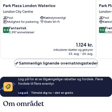
Park
Park
Park Plaza London Waterloo
Park P
Plaza
Plaza
London City Centre
London 
London
London
Pool
Kæledyrsvenligt
Pool
Waterloo
Westmin
Mulighed for parkering
Gratis Wi-Fi
Kæledy
London
Bridge
City
London
8.8
9.0
Fantastisk
Fre
8,8
9,0
Centre
City
ud
ud
2.397 anmeldelser
6.15
Centre
af
af
10,
10,
Prisen
1.124 kr.
Fantastisk,
Fremrag
er
inkluderer skatter og gebyrer
2.397
6.153
1.124 kr.
23. aug. - 24. aug.
anmeldelser
anmelde
Sammenlign lignende overnatningssteder
Log på for at se tilgængelige rabatter og fordele. Flere
fordele til flere eventyr.
Log på
Tilmeld dig nu – det er gratis
Om området