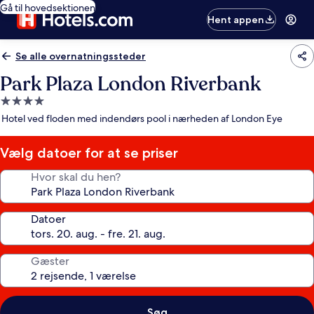
Gå til hovedsektionen
Hent appen
Se alle overnatningssteder
Park Plaza London Riverbank
4.0-
stjernet
Hotel ved floden med indendørs pool i nærheden af London Eye
overnatningssted
Vælg datoer for at se priser
Hvor skal du hen?
Datoer
Gæster
Søg