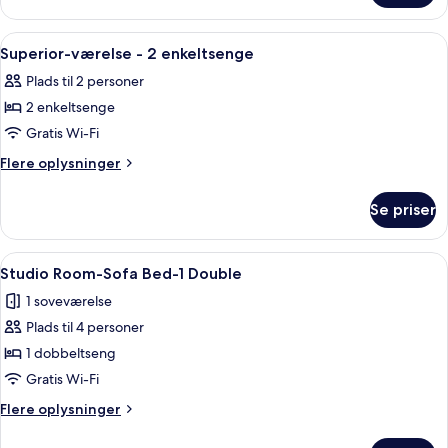
dobbeltseng
værelse
(Double)
-
Indlæs
Et hotelværelse med en stor seng, et s
7
1
Superior-værelse - 2 enkeltsenge
alle
dobbeltseng
Plads til 2 personer
(Double)
billeder
2 enkeltsenge
af
Superior-
Gratis Wi-Fi
værelse
Flere
Flere oplysninger
-
oplysninger
om
2
Se priser
Superior-
enkeltsenge
værelse
-
Indlæs
Et moderne hotelværelse med en stor 
6
2
Studio Room-Sofa Bed-1 Double
alle
enkeltsenge
1 soveværelse
billeder
Plads til 4 personer
af
Studio
1 dobbeltseng
Room-
Gratis Wi-Fi
Sofa
Flere
Flere oplysninger
Bed-
oplysninger
1
om