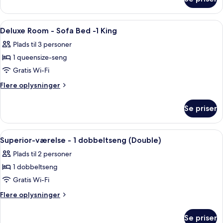
Superior
Twin
Room
Indlæs
Allergivenligt sengetøj, minibar, peng
8
Deluxe Room - Sofa Bed -1 King
alle
Plads til 3 personer
billeder
1 queensize-seng
af
Deluxe
Gratis Wi-Fi
Room
Flere
Flere oplysninger
-
oplysninger
om
Sofa
Se priser
Deluxe
Bed
Room
-1
-
Indlæs
Et hotelværelse med en stor seng, et sk
7
King
Sofa
Superior-værelse - 1 dobbeltseng (Double)
alle
Bed
Plads til 2 personer
-1
billeder
King
1 dobbeltseng
af
Superior-
Gratis Wi-Fi
værelse
Flere
Flere oplysninger
-
oplysninger
om
1
Se priser
Superior-