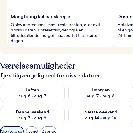
Mangfoldig kulinarisk rejse
Drømm
Oplev international mad i restauranten, eller nyd
Hotelvær
drinks i baren. Hotellet tilbyder også en
få en go
tilfredsstillende morgenmadsbuffet til at starte
24-timer
dagen.
Værelsesmuligheder
Tjek tilgængelighed for disse datoer
Tjek tilgængelighed for i aften aug. 6 - aug. 7
Tjek tilgængelighed for i morg
I aften
I morgen
aug. 6 - aug. 7
aug. 7 - aug. 8
Tjek tilgængelighed for denne weekend aug. 7 - aug. 9
Tjek tilgængelighed for næste
Denne weekend
Næste weekend
aug. 7 - aug. 9
aug. 14 - aug. 16
Tilgængelige
Alle værelser
1 seng
2 senge