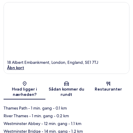
18 Albert Embankment, London, England, SE1 7TJ
Åbn kort
Kort
Hvad ligger i
Sådan kommer du
Restauranter
nærheden?
rundt
Thames Path
- 1 min. gang
- 0.1 km
River Thames
- 1 min. gang
- 0.2 km
Westminster Abbey
- 12 min. gang
- 1.1 km
Westminster Bridge
- 14 min. gang
- 1.2 km