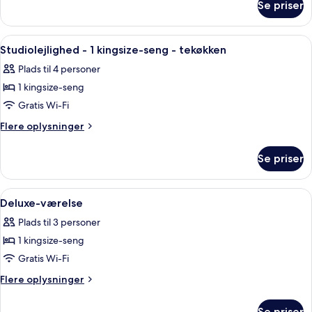
Se priser
Studio
Double
Room-
Sofa
Indlæs
Et moderne køkken med træskabe, en
9
Bed-
Studiolejlighed - 1 kingsize-seng - tekøkken
alle
1
Plads til 4 personer
Double
billeder
1 kingsize-seng
af
Studiolejlighed
Gratis Wi-Fi
-
Flere
Flere oplysninger
1
oplysninger
om
kingsize-
Se priser
Studiolejlighed
seng
-
-
1
Indlæs
Et hotelværelse med en stor seng, et 
5
tekøkken
kingsize-
Deluxe-værelse
alle
seng
Plads til 3 personer
-
billeder
tekøkken
1 kingsize-seng
af
Deluxe-
Gratis Wi-Fi
værelse
Flere
Flere oplysninger
oplysninger
om
Se priser