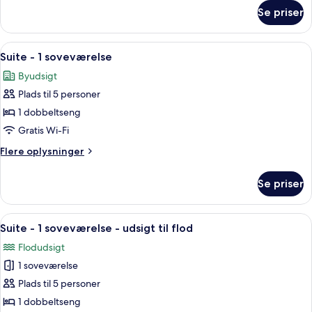
dobbeltseng
om
Se priser
Executive-
-
værelse
udsigt
-
Indlæs
En moderne stue med en hvid sofa, e
til
6
1
Suite - 1 soveværelse
alle
dobbeltseng
flod
Byudsigt
-
billeder
udsigt
Plads til 5 personer
af
til
Suite
1 dobbeltseng
flod
-
Gratis Wi-Fi
1
Flere
Flere oplysninger
soveværelse
oplysninger
om
Se priser
Suite
-
1
Indlæs
Et hotelværelse med en stor seng, et n
8
soveværelse
Suite - 1 soveværelse - udsigt til flod
alle
Flodudsigt
billeder
1 soveværelse
af
Suite
Plads til 5 personer
-
1 dobbeltseng