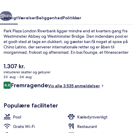
rige
Næste
121+
Oversigt
Værelser
Beliggenhed
Politikker
Park Plaza London Riverbank ligger mindre end et kvarters gang fra
Westminster Abbey og Westminster Bridge. Den indendørs pool er
et godt sted at tage en dukkert, og gæster kan få noget at spise på
Chino Latino, der serverer internationale retter og er åben til
morgenmad, frokost og aftensmad. En bar/lounge, et fitnesscenter
og en sauna er andre højdepunkter. Stedets pool og hjælpsomme
personale får rigtig gode bedømmelser fra rejsende. Offentlig
Den
1.307 kr.
transport er tæt på: Lambeth North Metrostation ligger kun 14
nuværende
inkluderer skatter og gebyrer
minutter derfra til fods.
pris
23. aug. - 24. aug.
Allergivenligt sengetøj, minibar, peng
er
Anmeldelser
Fremragende
8,8
Vis alle 3.535 anmeldelser
1.307 kr.
8,8 ud af 10.
Populære faciliteter
Pool
Kæledyrsvenligt
Gratis Wi-Fi
Restaurant