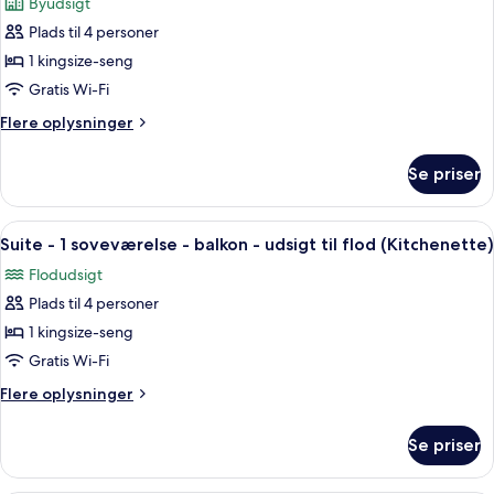
Byudsigt
tekøkken
billeder
-
Plads til 4 personer
af
udsigt
Suite
1 kingsize-seng
til
-
flod
Gratis Wi-Fi
1
Flere
Flere oplysninger
soveværelse
oplysninger
-
om
Se priser
Suite
tekøkken
-
1
Indlæs
Et moderne hotelværelse med opholds
12
soveværelse
Suite - 1 soveværelse - balkon - udsigt til flod (Kitchenette)
alle
-
Flodudsigt
tekøkken
billeder
Plads til 4 personer
af
Suite
1 kingsize-seng
-
Gratis Wi-Fi
1
Flere
Flere oplysninger
soveværelse
oplysninger
-
om
Se priser
Suite
balkon
-
-
1