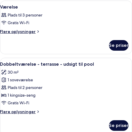
Indlæs
Et hotelværelse med en stor seng, et s
3
Værelse
alle
Plads til 3 personer
billeder
Gratis Wi-Fi
af
Værelse
Flere
Flere oplysninger
oplysninger
om
Se priser
Værelse
Indlæs
Et hotelværelse med en stor seng, et sk
4
Dobbeltværelse - terrasse - udsigt til pool
alle
30 m²
billeder
1 soveværelse
af
Dobbeltværelse
Plads til 2 personer
-
1 kingsize-seng
terrasse
Gratis Wi-Fi
-
Flere
Flere oplysninger
udsigt
oplysninger
til
om
Se priser
Dobbeltværelse
pool