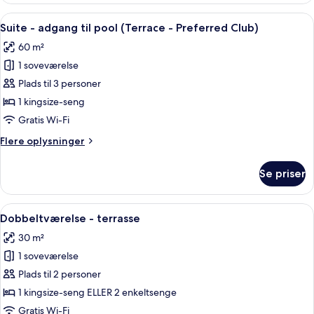
terrasse
Indlæs
Et hotelværelse med en stor seng, udsi
7
-
Suite - adgang til pool (Terrace - Preferred Club)
alle
delvis
60 m²
havudsigt
billeder
(Preferred
1 soveværelse
af
Club)
Suite
Plads til 3 personer
-
1 kingsize-seng
adgang
Gratis Wi-Fi
til
Flere
Flere oplysninger
pool
oplysninger
(Terrace
om
Se priser
Suite
-
-
Preferred
adgang
Indlæs
Et hotelværelse med en seng, en stol, et
Club)
2
til
Dobbeltværelse - terrasse
alle
pool
30 m²
(Terrace
billeder
-
1 soveværelse
af
Preferred
Dobbeltværelse
Plads til 2 personer
Club)
-
1 kingsize-seng ELLER 2 enkeltsenge
terrasse
Gratis Wi-Fi