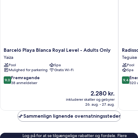
Club)
Barceló
Radisso
Barceló Playa Blanca Royal Level - Adults Only
Radiss
Playa
Blu
Yaiza
Teguise
Blanca
Resort
Pool
Spa
Pool
Royal
Lanzaro
Mulighed for parkering
Gratis Wi-Fi
Spa
Level
-
-
Adults
9.0
9.4
Fremragende
Ene
9,0
9,4
Adults
Only
ud
ud
38 anmeldelser
320 
Only
+16
af
af
Prisen
2.280 kr.
Yaiza
Teguise
10,
10,
er
Fremragende,
Eneståe
inkluderer skatter og gebyrer
2.280 kr.
26. aug. - 27. aug.
38
320
anmeldelser
anmelde
Sammenlign lignende overnatningssteder
Log på for at se tilgængelige rabatter og fordele. Flere