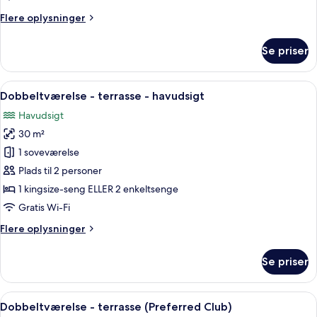
Flere
Flere oplysninger
oplysninger
om
Se priser
Dobbeltværelse
-
terrasse
Indlæs
Et hotelværelse med balkon, seng, stol,
5
Dobbeltværelse - terrasse - havudsigt
alle
Havudsigt
billeder
30 m²
af
Dobbeltværelse
1 soveværelse
-
Plads til 2 personer
terrasse
1 kingsize-seng ELLER 2 enkeltsenge
-
Gratis Wi-Fi
havudsigt
Flere
Flere oplysninger
oplysninger
om
Se priser
Dobbeltværelse
-
terrasse
Indlæs
Et hotelværelse med en seng, et natbo
5
-
Dobbeltværelse - terrasse (Preferred Club)
alle
havudsigt