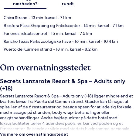
nærheden?
rundt
Chica Strand
- 13 min. kørsel
- 7.1 km
Biosfera Plaza Shopping og Fritidscenter
- 14 min. kørsel
- 7.1 km
Fariones-idrætscentret
- 15 min. kørsel
- 7.5 km
Rancho Texas Parks zoologiske have
- 16 min. kørsel
- 10.4 km
Puerto del Carmen strand
- 18 min. kørsel
- 8.2 km
Om overnatningsstedet
Secrets Lanzarote Resort & Spa – Adults only
(+18)
Secrets Lanzarote Resort & Spa – Adults only (+18) ligger mindre end et
kvarters kørsel fra Puerto del Carmen strand. Gæster kan få noget at
spise i en af de 6 restauranter og besøge spaen for at lade sig forkæle
med massage på stranden, body wrap-behandlinger eller
ansigtsbehandlinger. Andre højdepunkter på dette hotel med
luksusfaciliteter tæller 4 udendørs pools, en bar ved poolen og et
fitnesscenter. Rejsende er vilde med stedets hjælpsomme personale.
Vis mere om overnatningsstedet