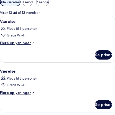
Tilgængelige
Alle værelser
1 seng
2 senge
filtre
for
Viser 13 ud af 13 værelser
værelser
Indlæs
Et hotelværelse med en stor seng, to se
7
Værelse
alle
Plads til 3 personer
billeder
Gratis Wi-Fi
af
Værelse
Flere
Flere oplysninger
oplysninger
om
Se priser
Værelse
Indlæs
Et hotelværelse med sofa, et lille bord
3
Værelse
alle
Plads til 3 personer
billeder
Gratis Wi-Fi
af
Værelse
Flere
Flere oplysninger
oplysninger
om
Se priser
Værelse