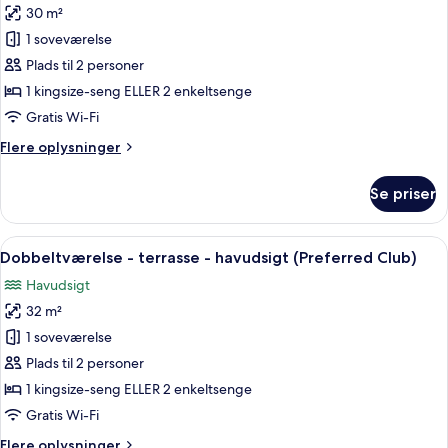
30 m²
billeder
1 soveværelse
af
Dobbeltværelse
Plads til 2 personer
-
1 kingsize-seng ELLER 2 enkeltsenge
terrasse
Gratis Wi-Fi
(Preferred
Flere
Flere oplysninger
Club)
oplysninger
om
Se priser
Dobbeltværelse
-
terrasse
Indlæs
En balkon med et bord dækket til to, e
3
(Preferred
Dobbeltværelse - terrasse - havudsigt (Preferred Club)
alle
Club)
Havudsigt
billeder
32 m²
af
Dobbeltværelse
1 soveværelse
-
Plads til 2 personer
terrasse
1 kingsize-seng ELLER 2 enkeltsenge
-
Gratis Wi-Fi
havudsigt
Flere
Flere oplysninger