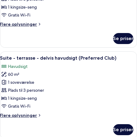
-
1 kingsize-seng
terrasse
Gratis Wi-Fi
-
Flere
Flere oplysninger
havudsigt
oplysninger
(Preferred
om
Se priser
Club)
Junior-
suite
-
Indlæs
Et hotelværelse med en stor seng, et 
8
terrasse
Suite - terrasse - delvis havudsigt (Preferred Club)
alle
-
Havudsigt
havudsigt
billeder
(Preferred
60 m²
af
Club)
Suite
1 soveværelse
-
Plads til 3 personer
terrasse
1 kingsize-seng
-
Gratis Wi-Fi
delvis
Flere
Flere oplysninger
havudsigt
oplysninger
(Preferred
om
Se priser
Club)
Suite
-