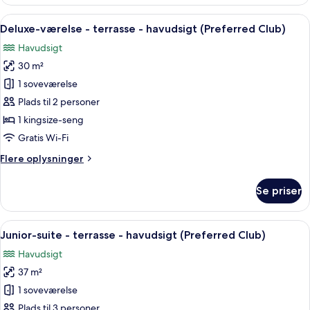
-
terrasse
Indlæs
Et hotelværelse med en seng, et natbo
5
-
Deluxe-værelse - terrasse - havudsigt (Preferred Club)
alle
udsigt
Havudsigt
til
billeder
pool
30 m²
af
Deluxe-
1 soveværelse
værelse
Plads til 2 personer
-
1 kingsize-seng
terrasse
Gratis Wi-Fi
-
Flere
Flere oplysninger
havudsigt
oplysninger
(Preferred
om
Se priser
Club)
Deluxe-
værelse
-
Indlæs
Et hotelværelse med en stor seng, en lil
6
terrasse
Junior-suite - terrasse - havudsigt (Preferred Club)
alle
-
Havudsigt
havudsigt
billeder
(Preferred
37 m²
af
Club)
Junior-
1 soveværelse
suite
Plads til 3 personer