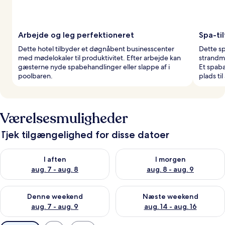
Arbejde og leg perfektioneret
Spa-ti
Dette hotel tilbyder et døgnåbent businesscenter
Dette sp
med mødelokaler til produktivitet. Efter arbejde kan
strandm
gæsterne nyde spabehandlinger eller slappe af i
Et spaba
poolbaren.
plads til
Værelsesmuligheder
Tjek tilgængelighed for disse datoer
Tjek tilgængelighed for i aften aug. 7 - aug. 8
Tjek tilgængelighed for i morg
I aften
I morgen
aug. 7 - aug. 8
aug. 8 - aug. 9
Tjek tilgængelighed for denne weekend aug. 7 - aug. 9
Tjek tilgængelighed for næste
Denne weekend
Næste weekend
aug. 7 - aug. 9
aug. 14 - aug. 16