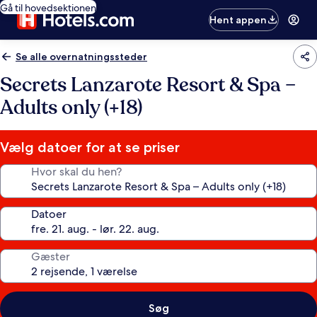
Gå til hovedsektionen
Hent appen
Se alle overnatningssteder
Secrets Lanzarote Resort & Spa –
Adults only (+18)
Vælg datoer for at se priser
Hvor skal du hen?
Datoer
Gæster
Søg