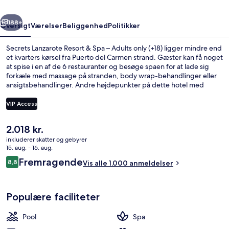
–
rige
Næste
Adults
188+
Oversigt
Værelser
Beliggenhed
Politikker
only
Secrets Lanzarote Resort & Spa – Adults only (+18) ligger mindre end
(+18)
et kvarters kørsel fra Puerto del Carmen strand. Gæster kan få noget
at spise i en af de 6 restauranter og besøge spaen for at lade sig
forkæle med massage på stranden, body wrap-behandlinger eller
ansigtsbehandlinger. Andre højdepunkter på dette hotel med
luksusfaciliteter tæller 4 udendørs pools, en bar ved poolen og et
fitnesscenter. Rejsende er vilde med stedets hjælpsomme
VIP Access
personale.
Den
2.018 kr.
4 udendørs pools, åben fra kl. 09.00 til
nuværende
inkluderer skatter og gebyrer
pris
15. aug. - 16. aug.
er
Anmeldelser
Fremragende
8,8
Vis alle 1.000 anmeldelser
2.018 kr.
8,8 ud af 10.
Populære faciliteter
Pool
Spa