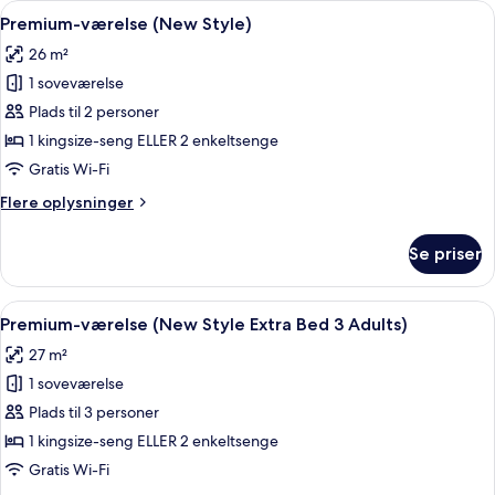
Indlæs
Minibar, pengeskab på værelset, skri
8
Style)
Premium-værelse (New Style)
alle
26 m²
billeder
1 soveværelse
af
Premium-
Plads til 2 personer
værelse
1 kingsize-seng ELLER 2 enkeltsenge
(New
Gratis Wi-Fi
Style)
Flere
Flere oplysninger
oplysninger
om
Se priser
Premium-
værelse
(New
Indlæs
Minibar, pengeskab på værelset, skri
8
Style)
Premium-værelse (New Style Extra Bed 3 Adults)
alle
27 m²
billeder
1 soveværelse
af
Premium-
Plads til 3 personer
værelse
1 kingsize-seng ELLER 2 enkeltsenge
(New
Gratis Wi-Fi
Style