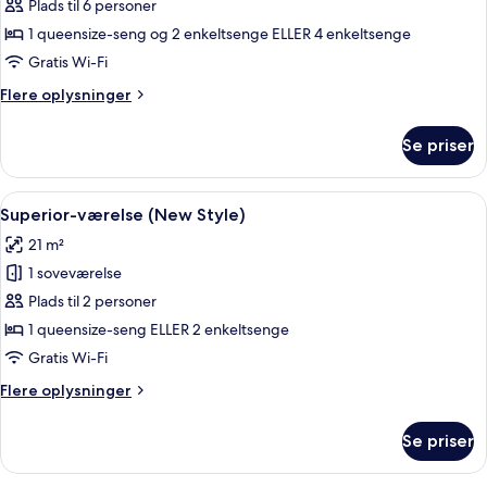
Familieværelse
Plads til 6 personer
(Adjoining
1 queensize-seng og 2 enkeltsenge ELLER 4 enkeltsenge
Room,
Gratis Wi-Fi
extrabed
Flere
Flere oplysninger
4AD+2CH)
oplysninger
om
Se priser
Familieværelse
(Adjoining
Room,
Indlæs
Et hotelværelse med en stor seng, et 
4
extrabed
Superior-værelse (New Style)
alle
4AD+2CH)
21 m²
billeder
1 soveværelse
af
Superior-
Plads til 2 personer
værelse
1 queensize-seng ELLER 2 enkeltsenge
(New
Gratis Wi-Fi
Style)
Flere
Flere oplysninger
oplysninger
om
Se priser
Superior-
værelse
(New