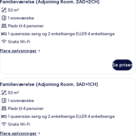
8
Bed
Familieværelse (Adjoining Room, 2AD+2CH)
alle
3
53 m²
adults)
billeder
1 soveværelse
af
Familieværelse
Plads til 4 personer
(Adjoining
1 queensize-seng og 2 enkeltsenge ELLER 4 enkeltsenge
Room,
Gratis Wi-Fi
2AD+2CH)
Flere
Flere oplysninger
oplysninger
om
Se priser
Familieværelse
(Adjoining
Room,
Indlæs
Minibar, pengeskab på værelset, skri
8
2AD+2CH)
Familieværelse (Adjoining Room, 3AD+1CH)
alle
53 m²
billeder
1 soveværelse
af
Familieværelse
Plads til 4 personer
(Adjoining
1 queensize-seng og 2 enkeltsenge ELLER 4 enkeltsenge
Room,
Gratis Wi-Fi
3AD+1CH)
Flere
Flere oplysninger