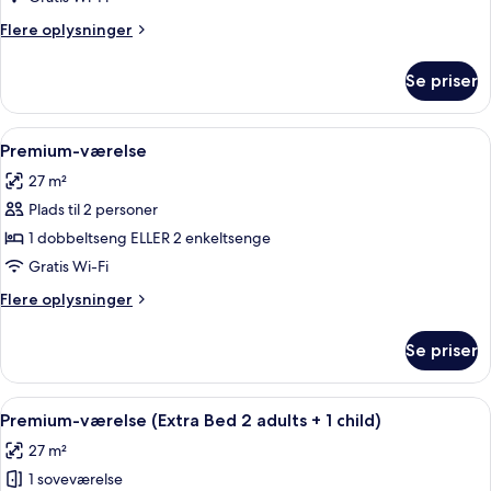
Flere
Flere oplysninger
oplysninger
om
Se priser
Junior-
suite
Indlæs
Minibar, pengeskab på værelset, skri
8
Premium-værelse
alle
27 m²
billeder
Plads til 2 personer
af
Premium-
1 dobbeltseng ELLER 2 enkeltsenge
værelse
Gratis Wi-Fi
Flere
Flere oplysninger
oplysninger
om
Se priser
Premium-
værelse
Indlæs
Minibar, pengeskab på værelset, skri
8
Premium-værelse (Extra Bed 2 adults + 1 child)
alle
27 m²
billeder
1 soveværelse
af