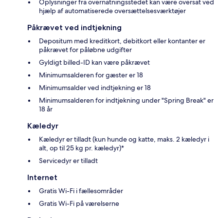
Oplysninger fra overnatningsstedet kan være oversat ved
hjælp af automatiserede oversættelsesværktøjer
Påkrævet ved indtjekning
Depositum med kreditkort, debitkort eller kontanter er
påkrævet for påløbne udgifter
Gyldigt billed-ID kan være påkrævet
Minimumsalderen for gæster er 18
Minimumsalder ved indtjekning er 18
Minimumsalderen for indtjekning under "Spring Break" er
18 år
Kæledyr
Kæledyr er tilladt (kun hunde og katte, maks. 2 kæledyr i
alt, op til 25 kg pr. kæledyr)*
Servicedyr er tilladt
Internet
Gratis Wi-Fi i fællesområder
Gratis Wi-Fi på værelserne