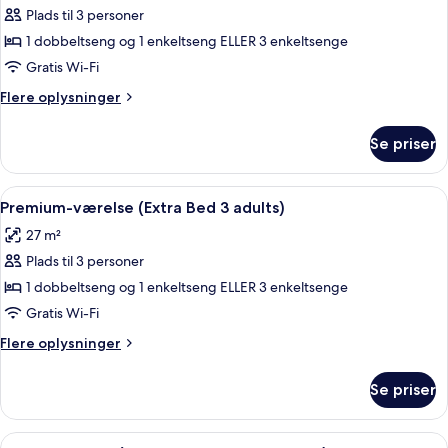
Premium-
Plads til 3 personer
værelse
1 dobbeltseng og 1 enkeltseng ELLER 3 enkeltsenge
(Extra
Gratis Wi-Fi
Bed
Flere
Flere oplysninger
2
oplysninger
adults
om
Se priser
Premium-
+
værelse
1
(Extra
Indlæs
Minibar, pengeskab på værelset, skri
child)
8
Bed
Premium-værelse (Extra Bed 3 adults)
alle
2
27 m²
adults
billeder
+
Plads til 3 personer
af
1
Premium-
1 dobbeltseng og 1 enkeltseng ELLER 3 enkeltsenge
child)
værelse
Gratis Wi-Fi
(Extra
Flere
Flere oplysninger
Bed
oplysninger
3
om
Se priser
Premium-
adults)
værelse
(Extra
Indlæs
Minibar, pengeskab på værelset, skri