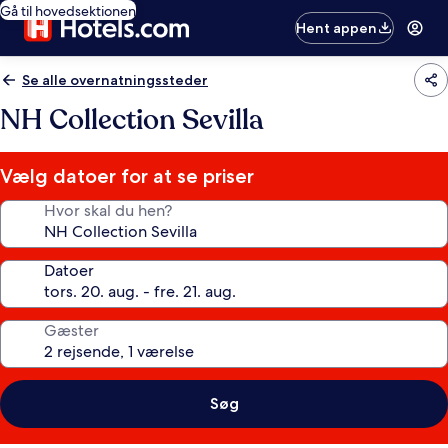
Gå til hovedsektionen
Hent appen
Se alle overnatningssteder
NH Collection Sevilla
Vælg datoer for at se priser
Hvor skal du hen?
Datoer
Gæster
Søg