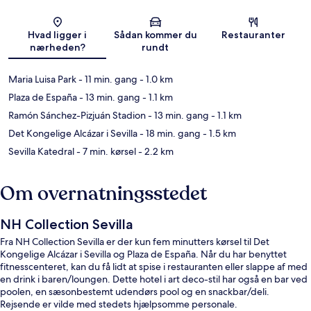
Kort
Hvad ligger i
Sådan kommer du
Restauranter
nærheden?
rundt
Maria Luisa Park
- 11 min. gang
- 1.0 km
Plaza de España
- 13 min. gang
- 1.1 km
Ramón Sánchez-Pizjuán Stadion
- 13 min. gang
- 1.1 km
Det Kongelige Alcázar i Sevilla
- 18 min. gang
- 1.5 km
Sevilla Katedral
- 7 min. kørsel
- 2.2 km
Om overnatningsstedet
NH Collection Sevilla
Fra NH Collection Sevilla er der kun fem minutters kørsel til Det
Kongelige Alcázar i Sevilla og Plaza de España. Når du har benyttet
fitnesscenteret, kan du få lidt at spise i restauranten eller slappe af med
en drink i baren/loungen. Dette hotel i art deco-stil har også en bar ved
poolen, en sæsonbestemt udendørs pool og en snackbar/deli.
Rejsende er vilde med stedets hjælpsomme personale.