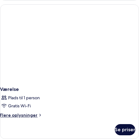
Værelse
Plads til 1 person
Gratis Wi-Fi
Flere
Flere oplysninger
oplysninger
om
Se priser
Værelse