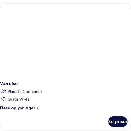
Værelse
Plads til 4 personer
Gratis Wi-Fi
Flere
Flere oplysninger
oplysninger
om
Se priser
Værelse