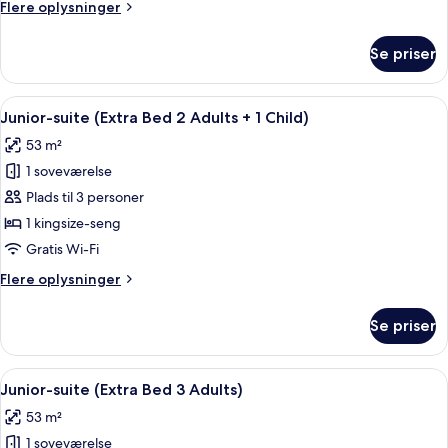
Flere
Flere oplysninger
Extra
oplysninger
Bed
om
Se priser
Premium-
3
værelse
Adults)
(New
Indlæs
Minibar, pengeskab på værelset, skri
6
Style
Junior-suite (Extra Bed 2 Adults + 1 Child)
alle
Extra
53 m²
Bed
billeder
3
1 soveværelse
af
Adults)
Junior-
Plads til 3 personer
suite
1 kingsize-seng
(Extra
Gratis Wi-Fi
Bed
Flere
Flere oplysninger
2
oplysninger
Adults
om
Se priser
Junior-
+
suite
1
(Extra
Indlæs
Minibar, pengeskab på værelset, skri
Child)
6
Bed
Junior-suite (Extra Bed 3 Adults)
alle
2
53 m²
Adults
billeder
+
1 soveværelse
af