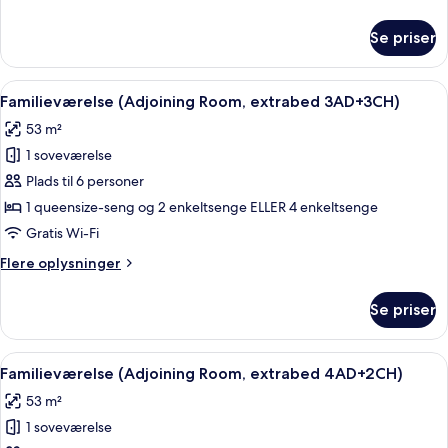
oplysninger
om
Se priser
Familieværelse
(Adjoining
Room,
Indlæs
Minibar, pengeskab på værelset, skri
8
3AD+1CH)
Familieværelse (Adjoining Room, extrabed 3AD+3CH)
alle
53 m²
billeder
1 soveværelse
af
Familieværelse
Plads til 6 personer
(Adjoining
1 queensize-seng og 2 enkeltsenge ELLER 4 enkeltsenge
Room,
Gratis Wi-Fi
extrabed
Flere
Flere oplysninger
3AD+3CH)
oplysninger
om
Se priser
Familieværelse
(Adjoining
Room,
Indlæs
Minibar, pengeskab på værelset, skri
8
extrabed
Familieværelse (Adjoining Room, extrabed 4AD+2CH)
alle
3AD+3CH)
53 m²
billeder
1 soveværelse
af