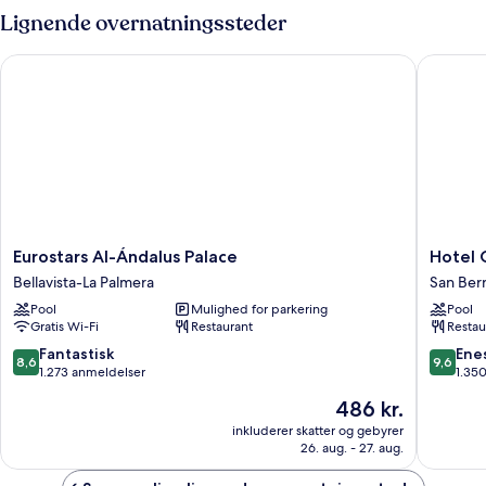
Lignende overnatningssteder
Eurostars Al-Ándalus Palace
Hotel Gi
Eurostars
Hotel
Eurostars Al-Ándalus Palace
Hotel 
Al-
Giralda
Bellavista-La Palmera
San Ber
Ándalus
Center
Pool
Mulighed for parkering
Pool
Palace
San
Gratis Wi-Fi
Restaurant
Restau
Bellavista-
Bernard
La
8.6
9.6
Fantastisk
Ene
8,6
9,6
Palmera
ud
ud
1.273 anmeldelser
1.35
af
af
Prisen
486 kr.
10,
10,
er
Fantastisk,
Eneståe
inkluderer skatter og gebyrer
486 kr.
26. aug. - 27. aug.
1.273
1.350
anmeldelser
anmelde