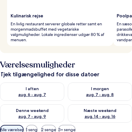
Kulinarisk rejse
Poolpa
En livlig restaurant serverer globale retter samt en
En sæso
morgenmadsbuffet med vegetariske
parasol
valgmuligheder. Lokale ingredienser udgør 80 % af
drikkeva
menuen.
vandpar
Værelsesmuligheder
Tjek tilgængelighed for disse datoer
Tjek tilgængelighed for i aften aug. 6 - aug. 7
Tjek tilgængelighed for i morg
I aften
I morgen
aug. 6 - aug. 7
aug. 7 - aug. 8
Tjek tilgængelighed for denne weekend aug. 7 - aug. 9
Tjek tilgængelighed for næste
Denne weekend
Næste weekend
aug. 7 - aug. 9
aug. 14 - aug. 16
Tilgængelige
Alle værelser
1 seng
2 senge
3+ senge