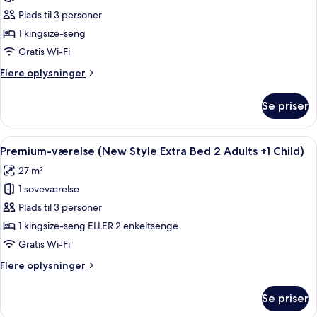
1
Junior-
Plads til 3 personer
Child)
suite
1 kingsize-seng
(Extra
Gratis Wi-Fi
Bed
Flere
Flere oplysninger
3
oplysninger
Adults)
om
Se priser
Junior-
suite
(Extra
Indlæs
Minibar, pengeskab på værelset, skri
8
Bed
Premium-værelse (New Style Extra Bed 2 Adults +1 Child)
alle
3
27 m²
Adults)
billeder
1 soveværelse
af
Premium-
Plads til 3 personer
værelse
1 kingsize-seng ELLER 2 enkeltsenge
(New
Gratis Wi-Fi
Style
Flere
Flere oplysninger
Extra
oplysninger
Bed
om
Se priser
Premium-
2
værelse