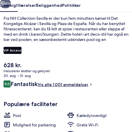
41+
Oversigt
Værelser
Beliggenhed
Politikker
Fra NH Collection Sevilla er der kun fem minutters kørsel til Det
Kongelige Alcázar i Sevilla og Plaza de España. Når du har benyttet
fitnesscenteret, kan du få lidt at spise i restauranten eller slappe af
med en drink i baren/loungen. Dette hotel i art deco-stil har også en
bar ved poolen, en sæsonbestemt udendørs pool og en
snackbar/deli. Rejsende er vilde med stedets hjælpsomme
personale. Overnatningsstedet ligger kun en kort gåtur fra offentlig
VIP Access
transport: San Bernardo Sporvognsstation ligger 7 minutter derfra.
Den
628 kr.
Minibar, pengeskab på værelset, skri
nuværende
inkluderer skatter og gebyrer
pris
30. aug. - 31. aug.
er
Anmeldelser
Fantastisk
9,0
Vis alle 1.001 anmeldelser
628 kr.
9,0 ud af 10.
Populære faciliteter
Pool
Kæledyrsvenligt
Mulighed for parkering
Gratis Wi-Fi