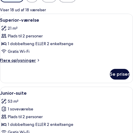
filtre
for
Viser 18 ud af 18 værelser
værelser
Indlæs
Et hotelværelse med en stor seng, et 
4
Superior-værelse
alle
21 m²
billeder
Plads til 2 personer
af
Superior-
1 dobbeltseng ELLER 2 enkeltsenge
værelse
Gratis Wi-Fi
Flere
Flere oplysninger
oplysninger
om
Se priser
Superior-
værelse
Indlæs
Minibar, pengeskab på værelset, skri
6
Junior-suite
alle
53 m²
billeder
1 soveværelse
af
Junior-
Plads til 2 personer
suite
1 dobbeltseng ELLER 2 enkeltsenge
Gratis Wi-Fi