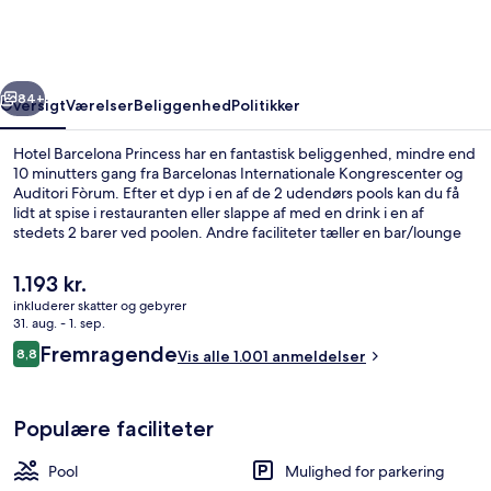
rige
Næste
84+
Oversigt
Værelser
Beliggenhed
Politikker
Hotel Barcelona Princess har en fantastisk beliggenhed, mindre end
10 minutters gang fra Barcelonas Internationale Kongrescenter og
Auditori Fòrum. Efter et dyp i en af de 2 udendørs pools kan du få
lidt at spise i restauranten eller slappe af med en drink i en af
stedets 2 barer ved poolen. Andre faciliteter tæller en bar/lounge
og en sauna. Rejsende er glade for den korte gåtur til offentlig
transport: El Maresme-Fòrum Metrostation ligger 4 minutter derfra
Den
1.193 kr.
og Besòs Mar Metrostation 7 minutter væk.
nuværende
inkluderer skatter og gebyrer
pris
31. aug. - 1. sep.
Premium-værelse | Udsigt fra værelset
er
Anmeldelser
Fremragende
8,8
Vis alle 1.001 anmeldelser
1.193 kr.
8,8 ud af 10.
Populære faciliteter
Pool
Mulighed for parkering