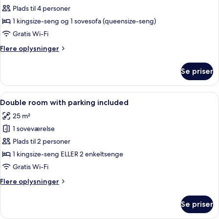
værelse
Plads til 4 personer
-
1 kingsize-seng og 1 sovesofa (queensize-seng)
balkon
Gratis Wi-Fi
-
Flere
Flere oplysninger
havudsigt
oplysninger
om
Se priser
Executive-
værelse
-
Indlæs
Et moderne hotelværelse med en pænt r
5
balkon
Double room with parking included
alle
-
25 m²
havudsigt
billeder
1 soveværelse
af
Double
Plads til 2 personer
room
1 kingsize-seng ELLER 2 enkeltsenge
with
Gratis Wi-Fi
parking
Flere
Flere oplysninger
included
oplysninger
om
Se priser
Double
room