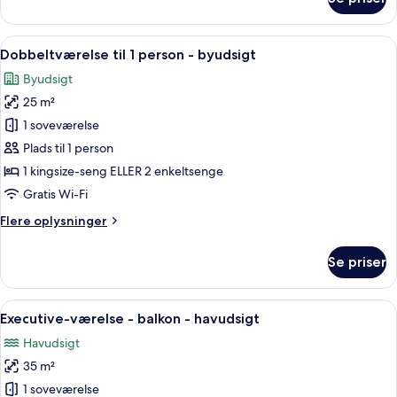
Dobbeltværelse
-
byudsigt
Indlæs
Et moderne hotelværelse med en stor s
5
Dobbeltværelse til 1 person - byudsigt
alle
Byudsigt
billeder
25 m²
af
Dobbeltværelse
1 soveværelse
til
Plads til 1 person
1
1 kingsize-seng ELLER 2 enkeltsenge
person
Gratis Wi-Fi
-
Flere
Flere oplysninger
byudsigt
oplysninger
om
Se priser
Dobbeltværelse
til
1
Indlæs
Et moderne hotelværelse med en stor s
6
person
Executive-værelse - balkon - havudsigt
alle
-
Havudsigt
byudsigt
billeder
35 m²
af
Executive-
1 soveværelse