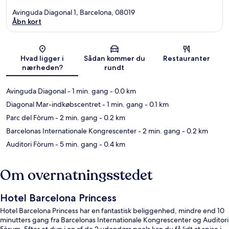
Avinguda Diagonal 1, Barcelona, 08019
Åbn kort
Kort
Hvad ligger i
Sådan kommer du
Restauranter
nærheden?
rundt
Avinguda Diagonal
- 1 min. gang
- 0.0 km
Diagonal Mar-indkøbscentret
- 1 min. gang
- 0.1 km
Parc del Fòrum
- 2 min. gang
- 0.2 km
Barcelonas Internationale Kongrescenter
- 2 min. gang
- 0.2 km
Auditori Fòrum
- 5 min. gang
- 0.4 km
Om overnatningsstedet
Hotel Barcelona Princess
Hotel Barcelona Princess har en fantastisk beliggenhed, mindre end 10
minutters gang fra Barcelonas Internationale Kongrescenter og Auditori
Fòrum. Efter et dyp i en af de 2 udendørs pools kan du få lidt at spise i