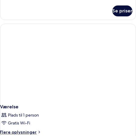
oplysninger
om
Se priser
Værelse
Værelse
Plads til 1 person
Gratis Wi-Fi
Flere
Flere oplysninger