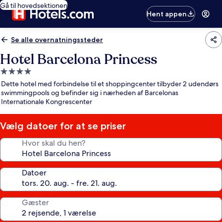
Gå til hovedsektionen
Hent appen
Se alle overnatningssteder
Hotel Barcelona Princess
4.0-
stjernet
Dette hotel med forbindelse til et shoppingcenter tilbyder 2 udendørs
overnatningssted
swimmingpools og befinder sig i nærheden af Barcelonas
Internationale Kongrescenter
Vælg datoer for at se priser
Hvor skal du hen?
Datoer
Gæster