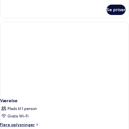
oplysninger
om
Se priser
Værelse
Værelse
Plads til 1 person
Gratis Wi-Fi
Flere
Flere oplysninger