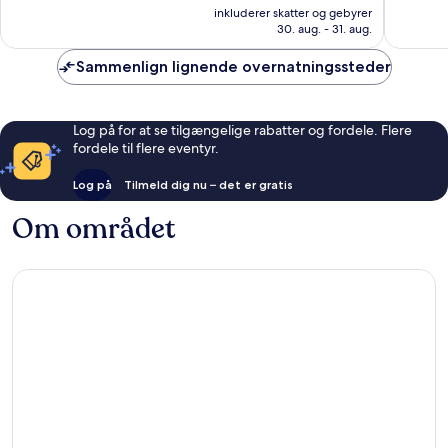
er
Fantastisk,
Fantasti
inkluderer skatter og gebyrer
1.377 kr.
30. aug. - 31. aug.
1.000
1.009
anmeldelser
anmelde
Sammenlign lignende overnatningssteder
Log på for at se tilgængelige rabatter og fordele. Flere
fordele til flere eventyr.
Log på
Tilmeld dig nu – det er gratis
Om området