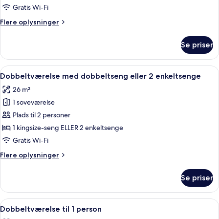
Gratis Wi-Fi
Flere
Flere oplysninger
oplysninger
om
Se priser
Premium-
værelse
Indlæs
Et moderne hotelværelse med en pænt r
5
Dobbeltværelse med dobbeltseng eller 2 enkeltsenge
alle
26 m²
billeder
1 soveværelse
af
Dobbeltværelse
Plads til 2 personer
med
1 kingsize-seng ELLER 2 enkeltsenge
dobbeltseng
Gratis Wi-Fi
eller
Flere
Flere oplysninger
2
oplysninger
enkeltsenge
om
Se priser
Dobbeltværelse
med
dobbeltseng
Indlæs
Et moderne hotelværelse med en pænt r
5
eller
Dobbeltværelse til 1 person
alle
2