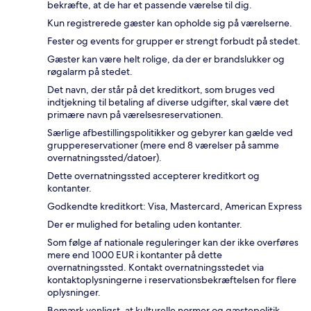
bekræfte, at de har et passende værelse til dig.
Kun registrerede gæster kan opholde sig på værelserne.
Fester og events for grupper er strengt forbudt på stedet.
Gæster kan være helt rolige, da der er brandslukker og
røgalarm på stedet.
Det navn, der står på det kreditkort, som bruges ved
indtjekning til betaling af diverse udgifter, skal være det
primære navn på værelsesreservationen.
Særlige afbestillingspolitikker og gebyrer kan gælde ved
gruppereservationer (mere end 8 værelser på samme
overnatningssted/datoer).
Dette overnatningssted accepterer kreditkort og
kontanter.
Godkendte kreditkort: Visa, Mastercard, American Express
Der er mulighed for betaling uden kontanter.
Som følge af nationale reguleringer kan der ikke overføres
mere end 1000 EUR i kontanter på dette
overnatningssted. Kontakt overnatningsstedet via
kontaktoplysningerne i reservationsbekræftelsen for flere
oplysninger.
Bemærk venligst, at kulturelle normer og gæstepolitik