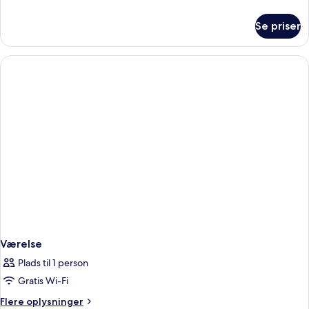
oplysninger
om
Se priser
Junior-
suite
-
terrasse
Værelse
Plads til 1 person
Gratis Wi-Fi
Flere
Flere oplysninger