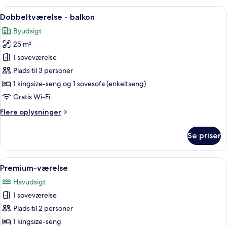
with
Indlæs
Et hotelværelse med en stor seng, et 
6
parking
Dobbeltværelse - balkon
alle
included
Byudsigt
billeder
25 m²
af
Dobbeltværelse
1 soveværelse
-
Plads til 3 personer
balkon
1 kingsize-seng og 1 sovesofa (enkeltseng)
Gratis Wi-Fi
Flere
Flere oplysninger
oplysninger
om
Se priser
Dobbeltværelse
-
balkon
Indlæs
Et moderne badeværelse med et fristå
10
Premium-værelse
alle
Havudsigt
billeder
1 soveværelse
af
Premium-
Plads til 2 personer
værelse
1 kingsize-seng