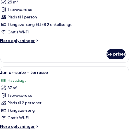
25 m²
enkeltsenge
billeder
1 soveværelse
af
Dobbeltværelse
Plads til 1 person
til
1 kingsize-seng ELLER 2 enkeltsenge
1
Gratis Wi-Fi
person
Flere
Flere oplysninger
oplysninger
om
Se priser
Dobbeltværelse
til
1
Indlæs
Et moderne hotelværelse med en stor 
6
person
Junior-suite - terrasse
alle
Havudsigt
billeder
37 m²
af
Junior-
1 soveværelse
suite
Plads til 2 personer
-
1 kingsize-seng
terrasse
Gratis Wi-Fi
Flere
Flere oplysninger