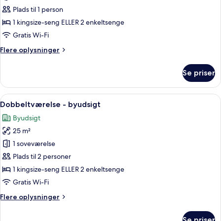
til
Plads til 1 person
1
1 kingsize-seng ELLER 2 enkeltsenge
person
Gratis Wi-Fi
-
Flere
Flere oplysninger
havudsigt
oplysninger
om
Se priser
Dobbeltværelse
til
1
Indlæs
Et moderne hotelværelse med en stor s
5
person
Dobbeltværelse - byudsigt
alle
-
Byudsigt
havudsigt
billeder
25 m²
af
Dobbeltværelse
1 soveværelse
-
Plads til 2 personer
byudsigt
1 kingsize-seng ELLER 2 enkeltsenge
Gratis Wi-Fi
Flere
Flere oplysninger
oplysninger
om
Se priser