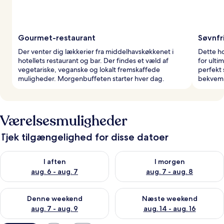
Gourmet-restaurant
Søvnfr
Der venter dig lækkerier fra middelhavskøkkenet i
Dette h
hotellets restaurant og bar. Der findes et væld af
for ulti
vegetariske, veganske og lokalt fremskaffede
perfekt 
muligheder. Morgenbuffeten starter hver dag.
bekvem
Værelsesmuligheder
Tjek tilgængelighed for disse datoer
Tjek tilgængelighed for i aften aug. 6 - aug. 7
Tjek tilgængelighed for i morg
I aften
I morgen
aug. 6 - aug. 7
aug. 7 - aug. 8
Tjek tilgængelighed for denne weekend aug. 7 - aug. 9
Tjek tilgængelighed for næste
Denne weekend
Næste weekend
aug. 7 - aug. 9
aug. 14 - aug. 16