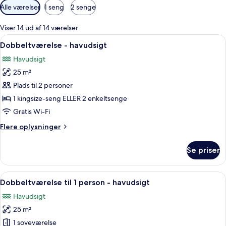
Tilgængelige
Alle værelser
1 seng
2 senge
filtre
for
Viser 14 ud af 14 værelser
værelser
Indlæs
Et hotelværelse med to senge, et skriv
6
Dobbeltværelse - havudsigt
alle
Havudsigt
billeder
25 m²
af
Dobbeltværelse
Plads til 2 personer
-
1 kingsize-seng ELLER 2 enkeltsenge
havudsigt
Gratis Wi-Fi
Flere
Flere oplysninger
oplysninger
om
Se priser
Dobbeltværelse
-
havudsigt
Indlæs
Et hotelværelse med to senge, et skriv
6
Dobbeltværelse til 1 person - havudsigt
alle
Havudsigt
billeder
25 m²
af
Dobbeltværelse
1 soveværelse