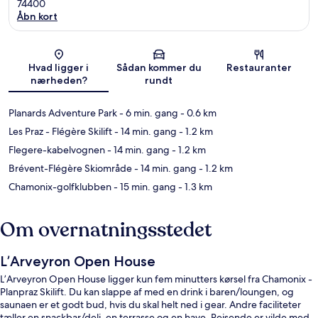
74400
Åbn kort
Kort
Hvad ligger i
Sådan kommer du
Restauranter
nærheden?
rundt
Planards Adventure Park
- 6 min. gang
- 0.6 km
Les Praz - Flégère Skilift
- 14 min. gang
- 1.2 km
Flegere-kabelvognen
- 14 min. gang
- 1.2 km
Brévent-Flégère Skiområde
- 14 min. gang
- 1.2 km
Chamonix-golfklubben
- 15 min. gang
- 1.3 km
Om overnatningsstedet
L’Arveyron Open House
L’Arveyron Open House ligger kun fem minutters kørsel fra Chamonix -
Planpraz Skilift. Du kan slappe af med en drink i baren/loungen, og
saunaen er et godt bud, hvis du skal helt ned i gear. Andre faciliteter
tæller en snackbar/deli, en terrasse og en have. Rejsende er vilde med