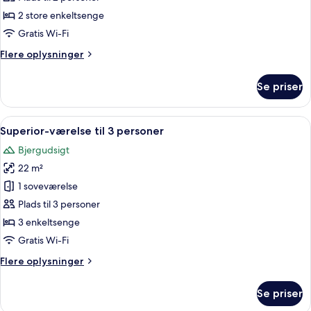
af
Værelse
2 store enkeltsenge
med
Gratis Wi-Fi
2
Flere
Flere oplysninger
enkeltsenge
oplysninger
om
Se priser
Værelse
med
2
Indlæs
Et trægulvsrum med en seng, en stol o
5
enkeltsenge
Superior-værelse til 3 personer
alle
Bjergudsigt
billeder
22 m²
af
Superior-
1 soveværelse
værelse
Plads til 3 personer
til
3 enkeltsenge
3
Gratis Wi-Fi
personer
Flere
Flere oplysninger
oplysninger
om
Se priser
Superior-
værelse