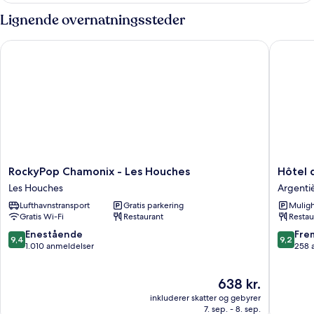
til
Lignende overnatningssteder
3
personer
RockyPop Chamonix - Les Houches
Hôtel de
RockyPop
Hôtel
RockyPop Chamonix - Les Houches
Hôtel 
Chamonix
de
Les Houches
Argenti
-
la
Lufthavnstransport
Gratis parkering
Muligh
Les
Couron
Gratis Wi-Fi
Restaurant
Restau
Houches
Argenti
Les
9.4
9.2
Enestående
Fre
9,4
9,2
Houches
ud
ud
1.010 anmeldelser
258 
af
af
10,
10,
Prisen
638 kr.
Enestående,
Fremrag
er
1.010
258
inkluderer skatter og gebyrer
638 kr.
anmeldelser
anmelde
7. sep. - 8. sep.