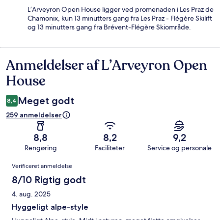
L’Arveyron Open House ligger ved promenaden i Les Praz de
Chamonix, kun 13 minutters gang fra Les Praz - Flégère Skilift
og 13 minutters gang fra Brévent-Flégère Skiområde.
Anmeldelser af L’Arveyron Open
Anmeldelser
House
Meget godt
8,4
259 anmeldelser
8,8
8,2
9,2
Rengøring
Faciliteter
Service og personale
Anmeldelser
Verificeret anmeldelse
8/10 Rigtig godt
4. aug. 2025
Hyggeligt alpe-style