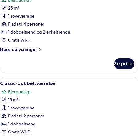
Bjergudsigt
billeder
25 m²
af
Chambre
1 soveværelse
Familiale
Plads til 4 personer
1 dobbeltseng og 2 enkeltsenge
Gratis Wi-Fi
Flere
Flere oplysninger
oplysninger
om
Se priser
Chambre
Familiale
Indlæs
Et soveværelse med seng, stol, bord, f
3
Classic-dobbeltværelse
alle
Bjergudsigt
billeder
15 m²
af
Classic-
1 soveværelse
dobbeltværelse
Plads til 2 personer
1 dobbeltseng
Gratis Wi-Fi