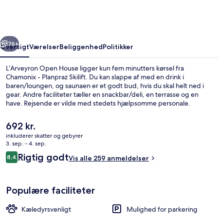
rige
Næste
76+
Oversigt
Værelser
Beliggenhed
Politikker
L’Arveyron Open House ligger kun fem minutters kørsel fra
Chamonix - Planpraz Skilift. Du kan slappe af med en drink i
baren/loungen, og saunaen er et godt bud, hvis du skal helt ned i
gear. Andre faciliteter tæller en snackbar/deli, en terrasse og en
have. Rejsende er vilde med stedets hjælpsomme personale.
Den
692 kr.
nuværende
inkluderer skatter og gebyrer
pris
3. sep. - 4. sep.
Udendørsområde
er
Anmeldelser
Rigtig godt
8,4
Vis alle 259 anmeldelser
692 kr.
8,4 ud af 10.
Populære faciliteter
Kæledyrsvenligt
Mulighed for parkering