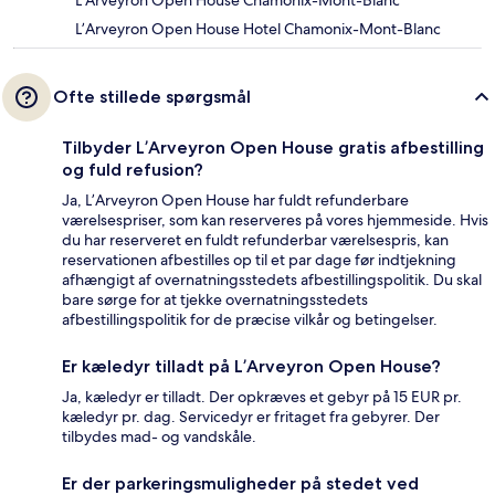
L’Arveyron Open House Chamonix-Mont-Blanc
L’Arveyron Open House Hotel Chamonix-Mont-Blanc
Ofte stillede spørgsmål
Tilbyder L’Arveyron Open House gratis afbestilling
og fuld refusion?
Ja, L’Arveyron Open House har fuldt refunderbare
værelsespriser, som kan reserveres på vores hjemmeside. Hvis
du har reserveret en fuldt refunderbar værelsespris, kan
reservationen afbestilles op til et par dage før indtjekning
afhængigt af overnatningsstedets afbestillingspolitik. Du skal
bare sørge for at tjekke overnatningsstedets
afbestillingspolitik for de præcise vilkår og betingelser.
Er kæledyr tilladt på L’Arveyron Open House?
Ja, kæledyr er tilladt. Der opkræves et gebyr på 15 EUR pr.
kæledyr pr. dag. Servicedyr er fritaget fra gebyrer. Der
tilbydes mad- og vandskåle.
Er der parkeringsmuligheder på stedet ved