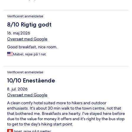
Verificeret anmeldelse
8/10 Rigtig godt
16. maj 2026
Oversæt med Google
Good breakfast, nice room.
Mabel, rejse på 1 nat
Verificeret anmeldelse
10/10 Enestående
8. jul. 2026
Oversæt med Google
A clean comfy hotel suited more to hikers and outdoor
enthusiasts. It's about 30 min walk to the town centre, not that
that bothered me. Breakfasts are hearty. I've stayed here before
due to the value for money it offers and it's right by the bus stop
to get to the day's hiking start point.
Janet, rejse på 6 nætter