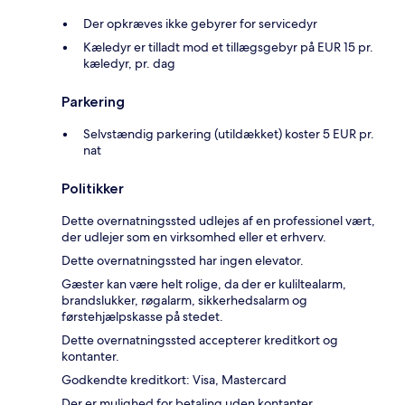
Der opkræves ikke gebyrer for servicedyr
Kæledyr er tilladt mod et tillægsgebyr på EUR 15 pr.
kæledyr, pr. dag
Parkering
Selvstændig parkering (utildækket) koster 5 EUR pr.
nat
Politikker
Dette overnatningssted udlejes af en professionel vært,
der udlejer som en virksomhed eller et erhverv.
Dette overnatningssted har ingen elevator.
Gæster kan være helt rolige, da der er kuliltealarm,
brandslukker, røgalarm, sikkerhedsalarm og
førstehjælpskasse på stedet.
Dette overnatningssted accepterer kreditkort og
kontanter.
Godkendte kreditkort: Visa, Mastercard
Der er mulighed for betaling uden kontanter.