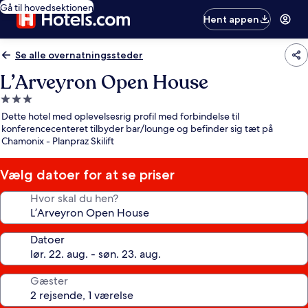
Gå til hovedsektionen
Hent appen
Se alle overnatningssteder
L’Arveyron Open House
3.0-
stjernet
Dette hotel med oplevelsesrig profil med forbindelse til
overnatningssted
konferencecenteret tilbyder bar/lounge og befinder sig tæt på
Chamonix - Planpraz Skilift
Vælg datoer for at se priser
Hvor skal du hen?
Datoer
Gæster