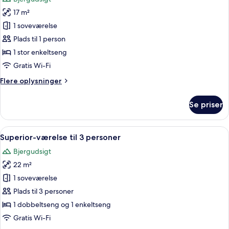
billeder
17 m²
af
Chambre
1 soveværelse
Single
Plads til 1 person
Vue
1 stor enkeltseng
Montagne
Gratis Wi-Fi
Flere
Flere oplysninger
oplysninger
om
Se priser
Chambre
Single
Vue
Indlæs
Et soveværelse i en træhytte med seng
4
Montagne
Superior-værelse til 3 personer
alle
Bjergudsigt
billeder
22 m²
af
Superior-
1 soveværelse
værelse
Plads til 3 personer
til
1 dobbeltseng og 1 enkeltseng
3
Gratis Wi-Fi
personer