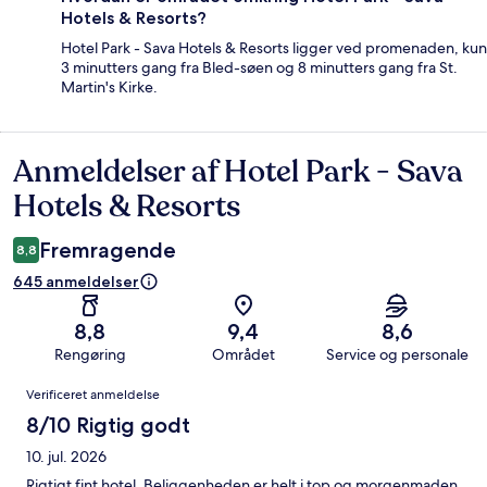
Hotels & Resorts?
Hotel Park - Sava Hotels & Resorts ligger ved promenaden, kun
3 minutters gang fra Bled-søen og 8 minutters gang fra St.
Martin's Kirke.
Anmeldelser af Hotel Park - Sava
Anmeldelser
Hotels & Resorts
Fremragende
8,8
645 anmeldelser
8,8
9,4
8,6
Rengøring
Området
Service og personale
Anmeldelser
Verificeret anmeldelse
8/10 Rigtig godt
10. jul. 2026
Rigtigt fint hotel. Beliggenheden er helt i top og morgenmaden