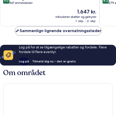
9,0
8,2
&
&
ud
ud
567 anmeldelser
279 
Resorts
Resorts
af
af
Prisen
1.647 kr.
Bled
Bled
10,
10,
er
Fremragende,
Alletider
inkluderer skatter og gebyrer
1.647 kr.
1. sep. - 2. sep.
567
279
anmeldelser
anmelde
Sammenlign lignende overnatningssteder
Log på for at se tilgængelige rabatter og fordele. Flere
fordele til flere eventyr.
Log på
Tilmeld dig nu – det er gratis
Om området