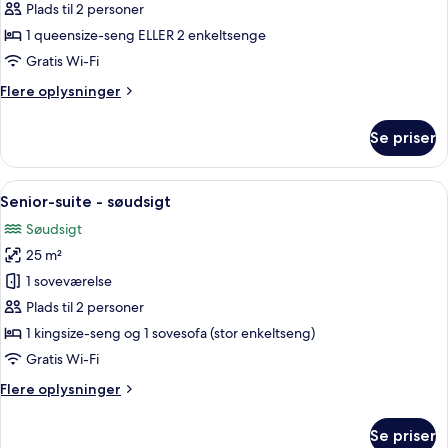
-
Plads til 2 personer
balkon
1 queensize-seng ELLER 2 enkeltsenge
-
Gratis Wi-Fi
søudsigt
Flere
Flere oplysninger
oplysninger
om
Se priser
Dobbeltværelse
-
balkon
Indlæs
Et moderne hotelværelse med en stor 
6
-
Senior-suite - søudsigt
alle
søudsigt
Søudsigt
billeder
25 m²
af
Senior-
1 soveværelse
suite
Plads til 2 personer
-
1 kingsize-seng og 1 sovesofa (stor enkeltseng)
søudsigt
Gratis Wi-Fi
Flere
Flere oplysninger
oplysninger
om
Se priser
Senior-