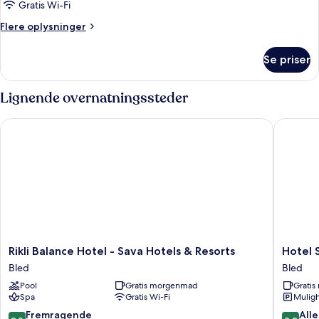
balkon
Gratis Wi-Fi
-
Flere
Flere oplysninger
parkudsigt
oplysninger
om
Se priser
Dobbeltværelse
-
balkon
Lignende overnatningssteder
-
parkudsigt
Rikli Balance Hotel - Sava Hotels & Resorts
Hotel Sa
Rikli
Hotel
Rikli Balance Hotel - Sava Hotels & Resorts
Hotel 
Balance
Savica
Bled
Bled
Hotel
Garni
Pool
Gratis morgenmad
Grati
-
-
Spa
Gratis Wi-Fi
Muligh
Sava
Sava
Hotels
Hotels
9.0
8.2
Fremragende
Alle