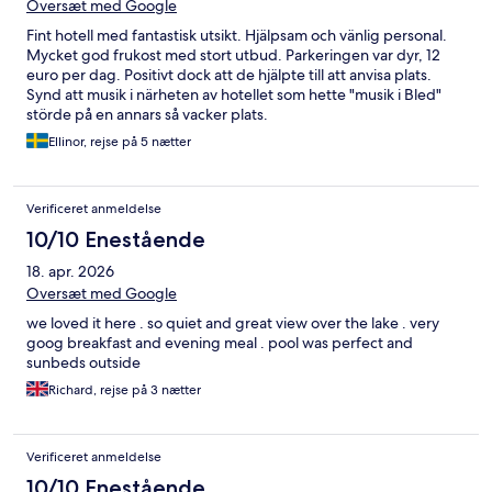
Oversæt med Google
Fint hotell med fantastisk utsikt. Hjälpsam och vänlig personal.
Mycket god frukost med stort utbud. Parkeringen var dyr, 12
euro per dag. Positivt dock att de hjälpte till att anvisa plats.
Synd att musik i närheten av hotellet som hette "musik i Bled"
störde på en annars så vacker plats.
Ellinor, rejse på 5 nætter
Verificeret anmeldelse
10/10 Enestående
18. apr. 2026
Oversæt med Google
we loved it here . so quiet and great view over the lake . very
goog breakfast and evening meal . pool was perfect and
sunbeds outside
Richard, rejse på 3 nætter
Verificeret anmeldelse
10/10 Enestående