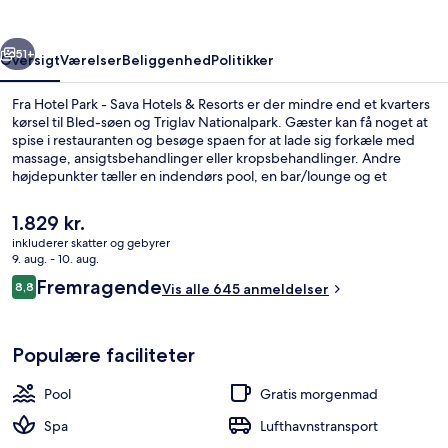
Hotels
&
rige
Næste
Resorts
51+
Oversigt
Værelser
Beliggenhed
Politikker
Fra Hotel Park - Sava Hotels & Resorts er der mindre end et kvarters
kørsel til Bled-søen og Triglav Nationalpark. Gæster kan få noget at
spise i restauranten og besøge spaen for at lade sig forkæle med
massage, ansigtsbehandlinger eller kropsbehandlinger. Andre
højdepunkter tæller en indendørs pool, en bar/lounge og et
fitnesscenter. Rejsende er vilde med stedets hjælpsomme
personale og morgenmad.
Den
1.829 kr.
nuværende
inkluderer skatter og gebyrer
pris
9. aug. - 10. aug.
Sauna, kropsbehandlinger, ansigtsbeh
er
Anmeldelser
Fremragende
8,8
Vis alle 645 anmeldelser
1.829 kr.
8,8 ud af 10.
Populære faciliteter
Pool
Gratis morgenmad
Spa
Lufthavnstransport