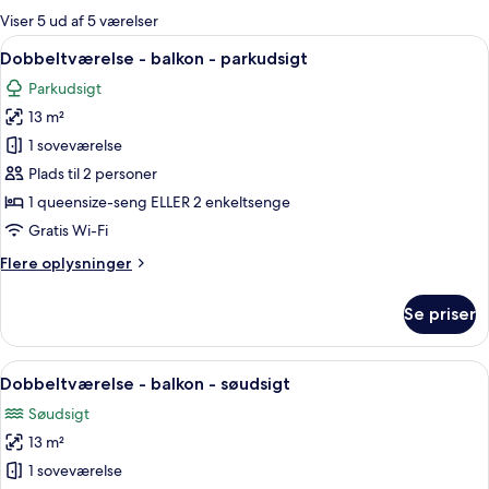
for
Viser 5 ud af 5 værelser
værelser
Indlæs
Et moderne soveværelse med en stor se
7
Dobbeltværelse - balkon - parkudsigt
alle
Parkudsigt
billeder
13 m²
af
Dobbeltværelse
1 soveværelse
-
Plads til 2 personer
balkon
1 queensize-seng ELLER 2 enkeltsenge
-
Gratis Wi-Fi
parkudsigt
Flere
Flere oplysninger
oplysninger
om
Se priser
Dobbeltværelse
-
balkon
Indlæs
Dobbeltværelse - balkon - søudsigt |
9
-
Dobbeltværelse - balkon - søudsigt
alle
parkudsigt
Søudsigt
billeder
13 m²
af
Dobbeltværelse
1 soveværelse