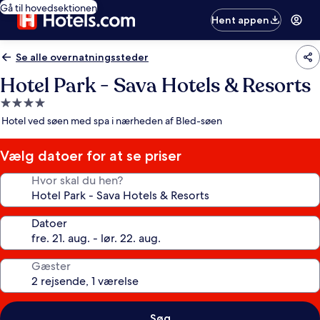
Gå til hovedsektionen
Hent appen
Se alle overnatningssteder
Hotel Park - Sava Hotels & Resorts
4.0-
stjernet
Hotel ved søen med spa i nærheden af Bled-søen
overnatningssted
Vælg datoer for at se priser
Hvor skal du hen?
Datoer
Gæster
Søg