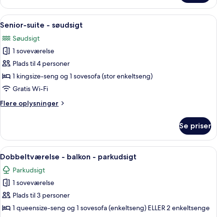
suite
-
Indlæs
Et moderne hotelværelse med en stor 
4
søudsigt
Senior-suite - søudsigt
alle
Søudsigt
billeder
1 soveværelse
af
Senior-
Plads til 4 personer
suite
1 kingsize-seng og 1 sovesofa (stor enkeltseng)
-
Gratis Wi-Fi
søudsigt
Flere
Flere oplysninger
oplysninger
om
Se priser
Senior-
suite
-
Indlæs
Et moderne soveværelse med en stor se
4
søudsigt
Dobbeltværelse - balkon - parkudsigt
alle
Parkudsigt
billeder
1 soveværelse
af
Dobbeltværelse
Plads til 3 personer
-
1 queensize-seng og 1 sovesofa (enkeltseng) ELLER 2 enkeltsenge