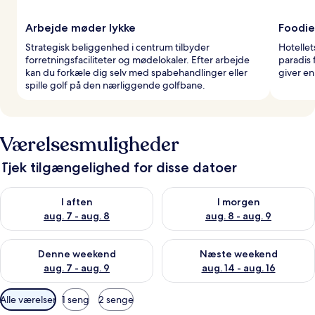
Arbejde møder lykke
Foodie
Strategisk beliggenhed i centrum tilbyder
Hotellet
forretningsfaciliteter og mødelokaler. Efter arbejde
paradis
kan du forkæle dig selv med spabehandlinger eller
giver en
spille golf på den nærliggende golfbane.
Værelsesmuligheder
Tjek tilgængelighed for disse datoer
Tjek tilgængelighed for i aften aug. 7 - aug. 8
Tjek tilgængelighed for i morg
I aften
I morgen
aug. 7 - aug. 8
aug. 8 - aug. 9
Tjek tilgængelighed for denne weekend aug. 7 - aug. 9
Tjek tilgængelighed for næste
Denne weekend
Næste weekend
aug. 7 - aug. 9
aug. 14 - aug. 16
Tilgængelige
Alle værelser
1 seng
2 senge
filtre