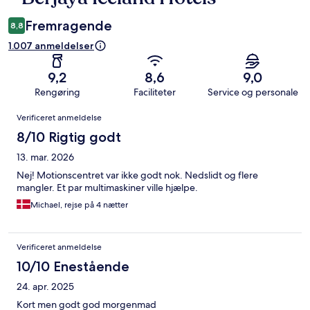
Fremragende
8,8
1.007 anmeldelser
9,2
8,6
9,0
Rengøring
Faciliteter
Service og personale
Anmeldelser
Verificeret anmeldelse
8/10 Rigtig godt
13. mar. 2026
Nej! Motionscentret var ikke godt nok. Nedslidt og flere
mangler. Et par multimaskiner ville hjælpe.
Michael, rejse på 4 nætter
Verificeret anmeldelse
10/10 Enestående
24. apr. 2025
Kort men godt god morgenmad