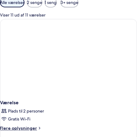
Tilgængelige
Alle værelser
2 senge
1 seng
3+ senge
filtre
for
Viser 11 ud af 11 værelser
værelser
Værelse
Plads til 2 personer
Gratis Wi-Fi
Flere
Flere oplysninger
oplysninger