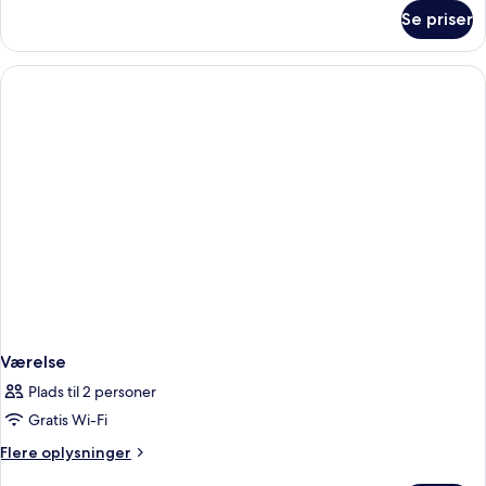
om
Se priser
Værelse
Værelse
Plads til 2 personer
Gratis Wi-Fi
Flere
Flere oplysninger
oplysninger