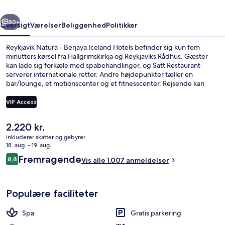
Hotels
rige
Næste
80+
Oversigt
Værelser
Beliggenhed
Politikker
Reykjavik Natura - Berjaya Iceland Hotels befinder sig kun fem
minutters kørsel fra Hallgrimskirkja og Reykjaviks Rådhus. Gæster
kan lade sig forkæle med spabehandlinger, og Satt Restaurant
serverer internationale retter. Andre højdepunkter tæller en
bar/lounge, et motionscenter og et fitnesscenter. Rejsende kan
godt lide stedets hjælpsomme personale og generelle forhold.
VIP Access
Den
2.220 kr.
Morgenmadsbuffet hver dag mod et 
nuværende
inkluderer skatter og gebyrer
pris
18. aug. - 19. aug.
er
Anmeldelser
Fremragende
8,8
Vis alle 1.007 anmeldelser
2.220 kr.
8,8 ud af 10.
Populære faciliteter
Spa
Gratis parkering