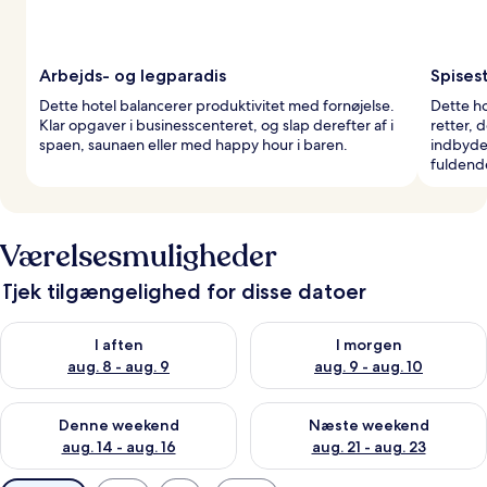
Arbejds- og legparadis
Spises
Dette hotel balancerer produktivitet med fornøjelse.
Dette ho
Klar opgaver i businesscenteret, og slap derefter af i
retter, d
spaen, saunaen eller med happy hour i baren.
indbyde
fuldend
Værelsesmuligheder
Tjek tilgængelighed for disse datoer
Tjek tilgængelighed for i aften aug. 8 - aug. 9
Tjek tilgængelighed for i morg
I aften
I morgen
aug. 8 - aug. 9
aug. 9 - aug. 10
Tjek tilgængelighed for denne weekend aug. 14 - aug. 16
Tjek tilgængelighed for næste
Denne weekend
Næste weekend
aug. 14 - aug. 16
aug. 21 - aug. 23