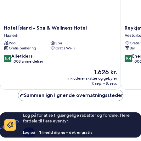
Hotel
Reykjavi
Hotel Ísland - Spa & Wellness Hotel
Reykja
Ísland
Marina
Háaleiti
Vesturb
-
-
Pool
Spa
Gratis
Spa
Berjaya
Gratis parkering
Gratis Wi-Fi
Bar
&
Iceland
Wellness
Hotels
8.4
9.4
Alletiders
Ene
8,4
9,4
Hotel
Vesturb
ud
ud
1.008 anmeldelser
1.00
Háaleiti
af
af
Prisen
1.626 kr.
10,
10,
er
Alletiders,
Eneståe
inkluderer skatter og gebyrer
1.626 kr.
7. sep. - 8. sep.
1.008
1.006
anmeldelser
anmelde
Sammenlign lignende overnatningssteder
Log på for at se tilgængelige rabatter og fordele. Flere
fordele til flere eventyr.
Log på
Tilmeld dig nu – det er gratis