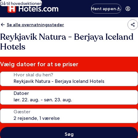
Gå til hovedsektionen
Hent appen
Se alle overnatningssteder
Reykjavik Natura - Berjaya Iceland
Hotels
Vælg datoer for at se priser
Hvor skal du hen?
Datoer
Gæster
Søg