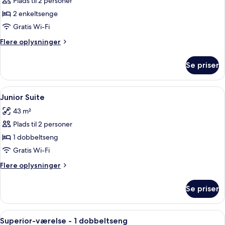
Plads til 2 personer
af
Værelse
2 enkeltsenge
-
Gratis Wi-Fi
2
Flere
Flere oplysninger
enkeltsenge
oplysninger
om
Se priser
Værelse
-
2
Indlæs
Junior Suite | Premium-sengetøj, skri
7
enkeltsenge
Junior Suite
alle
43 m²
billeder
Plads til 2 personer
af
Junior
1 dobbeltseng
Suite
Gratis Wi-Fi
Flere
Flere oplysninger
oplysninger
om
Se priser
Junior
Suite
Indlæs
Et hotelværelse med seng, skrivebord, s
8
Superior-værelse - 1 dobbeltseng