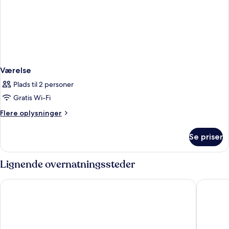
Værelse
Plads til 2 personer
Gratis Wi-Fi
Flere
Flere oplysninger
oplysninger
om
Se priser
Værelse
Lignende overnatningssteder
Hotel Ísland - Spa & Wellness Hotel
Reykjavik