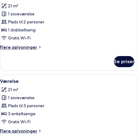
alle
21 m²
billeder
1 soveværelse
af
Superior-
Plads til 2 personer
værelse
1 dobbeltseng
-
Gratis Wi-Fi
1
Flere
Flere oplysninger
dobbeltseng
oplysninger
om
Se priser
Superior-
værelse
-
Indlæs
Et hotelværelse med en stor seng, uds
5
1
Værelse
alle
dobbeltseng
21 m²
billeder
1 soveværelse
af
Værelse
Plads til 3 personer
3 enkeltsenge
Gratis Wi-Fi
Flere
Flere oplysninger
oplysninger