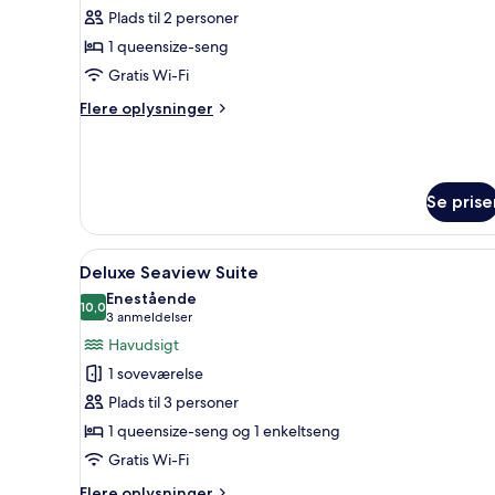
Plads til 2 personer
af
Deluxe
1 queensize-seng
Double
Gratis Wi-Fi
Room
Flere
Flere oplysninger
with
oplysninger
Balcony
om
Deluxe
Double
Se prise
Room
with
Balcony
Indlæs
Et moderne soveværelse med se
17
Deluxe Seaview Suite
alle
Enestående
billeder
10,0
10,0 ud af 10
(3
3 anmeldelser
af
anmeldelser)
Havudsigt
Deluxe
1 soveværelse
Seaview
Plads til 3 personer
Suite
1 queensize-seng og 1 enkeltseng
Gratis Wi-Fi
Flere
Flere oplysninger