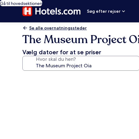
Gå til hovedsektionen
Søg efter rejser
Se alle overnatningssteder
The Museum Project O
Vælg datoer for at se priser
Hvor skal du hen?
Billedgalleri
for
The
Museum
Project
Oia