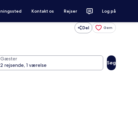
tningssted
Kontakt os
Rejser
Log på
Del
Gem
Gæster
Søg