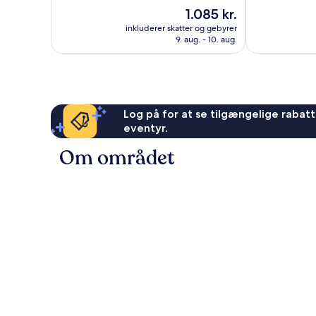
10,
10,
Prisen
1.085 kr.
Fremragende,
Enestående,
er
289
347
inkluderer skatter og gebyrer
1.085 kr.
anmeldelser
anmeldelser
9. aug. - 10. aug.
Log på for at se tilgængelige rabatte
eventyr.
Om området