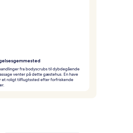
gelsesgemmested
andlinger fra bodyscrubs til dybdegående
ssage venter på dette gæstehus. En have
 et roligt tilflugtssted efter forfriskende
er.