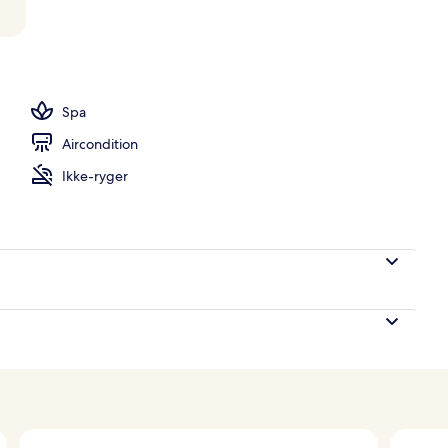
udendørs pool, åben fra kl. 09.30 til kl. 20.00, liggestole
Spa
Aircondition
Ikke-ryger