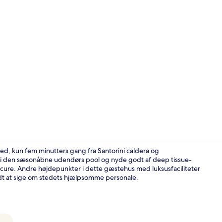
Deluxe Doub
ed, kun fem minutters gang fra Santorini caldera og
 i den sæsonåbne udendørs pool og nyde godt af deep tissue-
ure. Andre højdepunkter i dette gæstehus med luksusfaciliteter
Deluxe Pool 
dt at sige om stedets hjælpsomme personale.