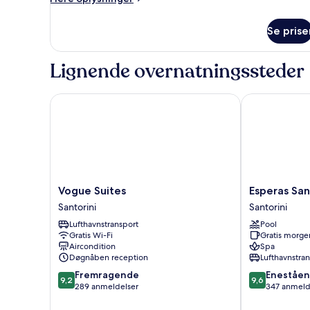
oplysninger
om
Se prise
Deluxe
Seaview
Suite
Lignende overnatningssteder
Vogue Suites
Esperas Santo
Vogue
Esperas
Vogue Suites
Esperas San
Suites
Santorini
Santorini
Santorini
Santorini
Santorini
Lufthavnstransport
Pool
Gratis Wi-Fi
Gratis morg
Aircondition
Spa
Døgnåben reception
Lufthavnstra
9.2
9.6
Fremragende
Eneståe
9,2
9,6
ud
ud
289 anmeldelser
347 anmeld
af
af