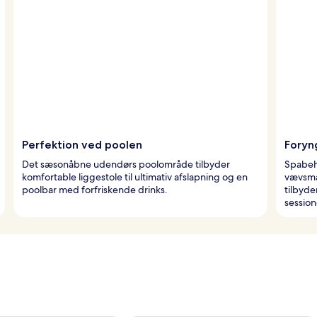
Perfektion ved poolen
Foryn
Det sæsonåbne udendørs poolområde tilbyder
Spabeh
komfortable liggestole til ultimativ afslapning og en
vævsma
poolbar med forfriskende drinks.
tilbyder
session