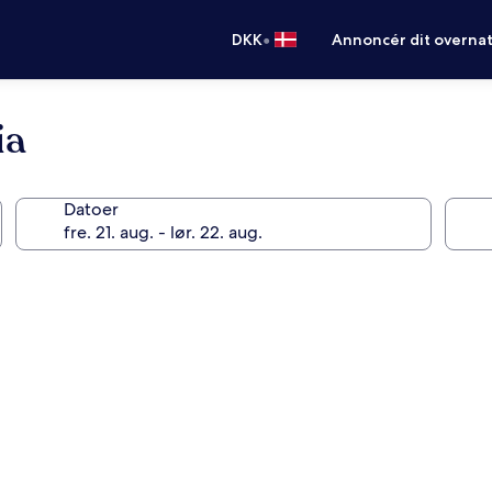
•
DKK
Annoncér dit overna
ia
Datoer