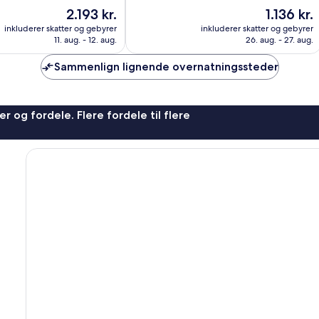
10,
Prisen
Prisen
2.193 kr.
1.136 kr.
Enestående,
er
er
95
inkluderer skatter og gebyrer
inkluderer skatter og gebyrer
2.193 kr.
1.136 kr.
anmeldelser
11. aug. - 12. aug.
26. aug. - 27. aug.
Sammenlign lignende overnatningssteder
r og fordele. Flere fordele til flere