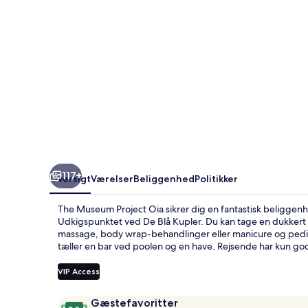
117+
Oversigt
Værelser
Beliggenhed
Politikker
The Museum Project Oia sikrer dig en fantastisk beliggenh
Udkigspunktet ved De Blå Kupler. Du kan tage en dukkert
massage, body wrap-behandlinger eller manicure og pedic
tæller en bar ved poolen og en have. Rejsende har kun go
VIP Access
Anmeldelser
9,8
Gæstefavoritter