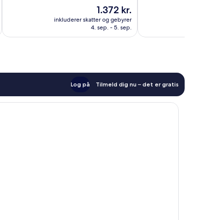
10,
10,
Prisen
1.372 kr.
Enestående,
Fremragende,
er
444
719
inkluderer skatter og gebyrer
1.372 kr.
anmeldelser
anmeldelser
4. sep. - 5. sep.
Log på
Tilmeld dig nu – det er gratis