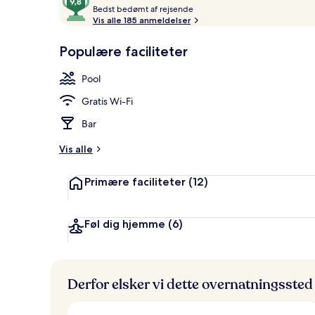
B
ud
Bedst bedømt af rejsende
Sæsonbestemt 
e
Vis alle 185 anmeldelser
af
d
10,
s
Populære faciliteter
Gæstefavoritter
t
Pool
b
e
Gratis Wi-Fi
d
ø
Bar
m
t
Vis alle
a
Primære faciliteter
(12)
f
r
e
Føl dig hjemme
(6)
j
s
e
n
Derfor elsker vi dette overnatningssted
d
e