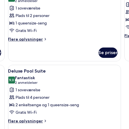
(2
2 anmeldelser
af
a
anmeldelser)
1 soveværelse
Cave
J
Plads til 2 personer
House
P
1 queensize-seng
Suite
S
Gratis Wi-Fi
Fl
Fl
Flere
Flere oplysninger
op
oplysninger
o
om
Ju
r
Se priser
Cave
Po
House
Su
Suite
ng, siddeområde med sofa og sofabord, et fjernsyn og et stort vindue med 
Indlæs
Et moderne, minimalistisk værelse med
19
Deluxe Pool Suite
alle
Fantastisk
billeder
9,0
9,0 ud af 10
(2
2 anmeldelser
af
anmeldelser)
1 soveværelse
Deluxe
Plads til 4 personer
Pool
2 enkeltsenge og 1 queensize-seng
Suite
Gratis Wi-Fi
Flere
Flere oplysninger
oplysninger