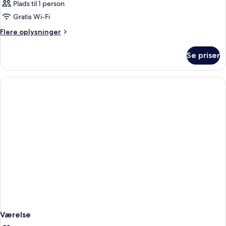
Plads til 1 person
Gratis Wi-Fi
Flere
Flere oplysninger
oplysninger
om
Se priser
Værelse
Værelse