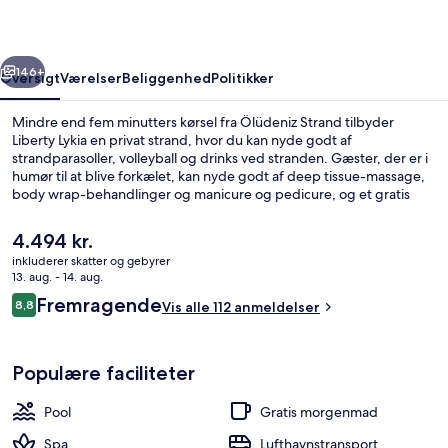
rige
Næste
146+
Oversigt
Værelser
Beliggenhed
Politikker
Mindre end fem minutters kørsel fra Ölüdeniz Strand tilbyder
Liberty Lykia en privat strand, hvor du kan nyde godt af
strandparasoller, volleyball og drinks ved stranden. Gæster, der er i
humør til at blive forkælet, kan nyde godt af deep tissue-massage,
body wrap-behandlinger og manicure og pedicure, og et gratis
vandland sikrer underholdning for alle aldre. Myra, en af 6
restauranter, serverer internationale retter og er åben til
Den
4.494 kr.
morgenmad, frokost og aftensmad. Andre højdepunkter på dette
nuværende
inkluderer skatter og gebyrer
resort med luksusfaciliteter omfatter 3 barer ved poolen, en natklub
pris
13. aug. - 14. aug.
og en gratis børneklub.
Sæsonbestemt udendørs pool, gratis hy
er
Anmeldelser
Fremragende
8,8
Vis alle 112 anmeldelser
4.494 kr.
8,8 ud af 10.
Populære faciliteter
Pool
Gratis morgenmad
Spa
Lufthavnstransport