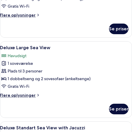
Sea
Gratis Wi-Fi
View
Flere
Flere oplysninger
oplysninger
om
Se priser
Deluxe
Standart
Sea
Indlæs
Et moderne hotelværelse med en stor 
4
View
Deluxe Large Sea View
alle
Havudsigt
billeder
1 soveværelse
af
Deluxe
Plads til 3 personer
Large
1 dobbeltseng og 2 sovesofaer (enkeltsenge)
Sea
Gratis Wi-Fi
View
Flere
Flere oplysninger
oplysninger
om
Se priser
Deluxe
Large
Sea
Indlæs
Et hotelværelse med en stor seng, et fje
3
View
Deluxe Standart Sea View with Jacuzzi
alle