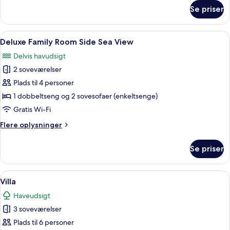
om
Se priser
Deluxe
Family
Room
Indlæs
Et moderne hotelværelse med en stor se
5
Land
Deluxe Family Room Side Sea View
alle
Side
Delvis havudsigt
billeder
2 soveværelser
af
Deluxe
Plads til 4 personer
Family
1 dobbeltseng og 2 sovesofaer (enkeltsenge)
Room
Gratis Wi-Fi
Side
Flere
Flere oplysninger
Sea
oplysninger
View
om
Se priser
Deluxe
Family
Room
Indlæs
Et toetagers hus med pool, udendørs s
5
Side
Villa
alle
Sea
Haveudsigt
View
billeder
3 soveværelser
af
Villa
Plads til 6 personer