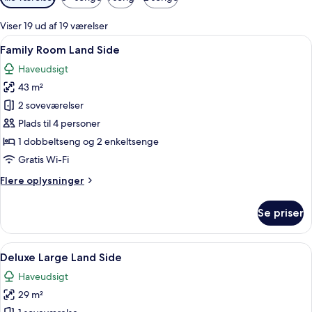
filtre
for
Viser 19 ud af 19 værelser
værelser
Indlæs
Et hotelværelse med en stor seng, to 
4
Family Room Land Side
alle
Haveudsigt
billeder
43 m²
af
Family
2 soveværelser
Room
Plads til 4 personer
Land
1 dobbeltseng og 2 enkeltsenge
Side
Gratis Wi-Fi
Flere
Flere oplysninger
oplysninger
om
Se priser
Family
Room
Land
Indlæs
Et moderne hotelværelse med en stor s
5
Side
Deluxe Large Land Side
alle
Haveudsigt
billeder
29 m²
af