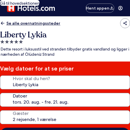
Gå til hovedsektionen
Hent appen
Se alle overnatningssteder
Liberty Lykia
5.0-
stjernet
Dette resort i luksusstil ved stranden tilbyder gratis vandland og ligger i
overnatningssted
nærheden af Ölüdeniz Strand
Vælg datoer for at se priser
Hvor skal du hen?
Datoer
Gæster