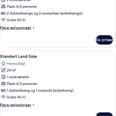
Deluxe
Connected
Plads til 6 personer
Room
2 dobbeltsenge og 2 sovesofaer (enkeltsenge)
Sea
Gratis Wi-Fi
View
Flere
Flere oplysninger
oplysninger
om
Se priser
Deluxe
Connected
Room
Indlæs
Et hotelværelse med en seng, et skriveb
3
Sea
Standart Land Side
alle
View
Haveudsigt
billeder
24 m²
af
Standart
1 soveværelse
Land
Plads til 3 personer
Side
1 dobbeltseng og 1 sovesofa (enkeltseng)
Gratis Wi-Fi
Flere
Flere oplysninger
oplysninger
om