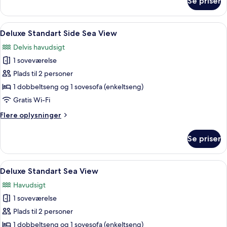
Se priser
Deluxe
Standart
Land
Indlæs
Et hotelværelse med seng, skrivebord, 
4
Side
Deluxe Standart Side Sea View
alle
Delvis havudsigt
billeder
1 soveværelse
af
Deluxe
Plads til 2 personer
Standart
1 dobbeltseng og 1 sovesofa (enkeltseng)
Side
Gratis Wi-Fi
Sea
Flere
Flere oplysninger
View
oplysninger
om
Se priser
Deluxe
Standart
Side
Indlæs
Et moderne hotelværelse med en stor
4
Sea
Deluxe Standart Sea View
alle
View
Havudsigt
billeder
1 soveværelse
af
Deluxe
Plads til 2 personer
Standart
1 dobbeltseng og 1 sovesofa (enkeltseng)