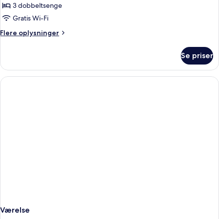
3 dobbeltsenge
Gratis Wi-Fi
Flere
Flere oplysninger
oplysninger
om
Se priser
Villa
Værelse