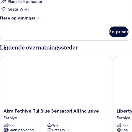
Plads til 4 personer
Gratis Wi-Fi
Flere
Flere oplysninger
oplysninger
om
Se priser
Værelse
Lignende overnatningssteder
Akra Fethiye Tui Blue Sensatori All Inclusive
Liberty L
Akra
Liberty
Akra Fethiye Tui Blue Sensatori All Inclusive
Fethiye
Lykia
Fethiye
Fethiye
Tui
-
Pool
Spa
Pool
Blue
Adults
Gratis parkering
Gratis Wi-Fi
Spa
Sensatori
Only