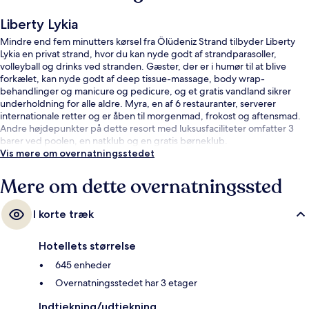
Liberty Lykia
Mindre end fem minutters kørsel fra Ölüdeniz Strand tilbyder Liberty
Lykia en privat strand, hvor du kan nyde godt af strandparasoller,
volleyball og drinks ved stranden. Gæster, der er i humør til at blive
forkælet, kan nyde godt af deep tissue-massage, body wrap-
behandlinger og manicure og pedicure, og et gratis vandland sikrer
underholdning for alle aldre. Myra, en af 6 restauranter, serverer
internationale retter og er åben til morgenmad, frokost og aftensmad.
Andre højdepunkter på dette resort med luksusfaciliteter omfatter 3
barer ved poolen, en natklub og en gratis børneklub.
Vis mere om overnatningsstedet
Mere om dette overnatningssted
I korte træk
Hotellets størrelse
645 enheder
Overnatningsstedet har 3 etager
Indtjekning/udtjekning