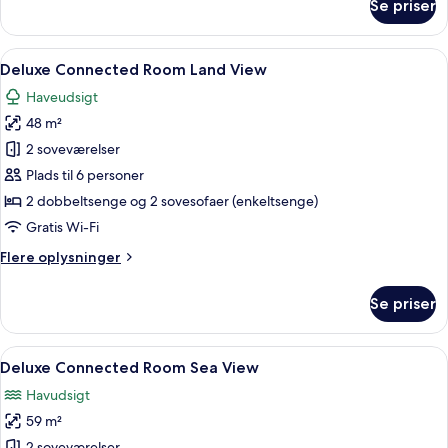
Se priser
Deluxe
Large
Side
Indlæs
Et hotelværelse med seng, sofa, et lil
3
Sea
Deluxe Connected Room Land View
alle
View
Haveudsigt
billeder
48 m²
af
Deluxe
2 soveværelser
Connected
Plads til 6 personer
Room
2 dobbeltsenge og 2 sovesofaer (enkeltsenge)
Land
Gratis Wi-Fi
View
Flere
Flere oplysninger
oplysninger
om
Se priser
Deluxe
Connected
Room
Indlæs
Et moderne hotelværelse med en stor
4
Land
Deluxe Connected Room Sea View
alle
View
Havudsigt
billeder
59 m²
af
2 soveværelser