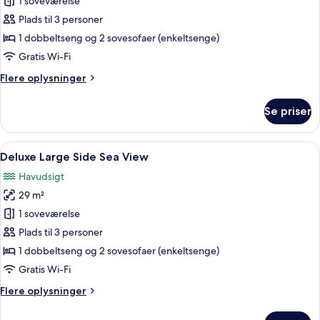
Deluxe
1 soveværelse
Large
Plads til 3 personer
Land
1 dobbeltseng og 2 sovesofaer (enkeltsenge)
Side
Gratis Wi-Fi
Flere
Flere oplysninger
oplysninger
om
Se priser
Deluxe
Large
Land
Indlæs
Et moderne hotelværelse med en stor s
5
Side
Deluxe Large Side Sea View
alle
Havudsigt
billeder
29 m²
af
Deluxe
1 soveværelse
Large
Plads til 3 personer
Side
1 dobbeltseng og 2 sovesofaer (enkeltsenge)
Sea
Gratis Wi-Fi
View
Flere
Flere oplysninger
oplysninger
om