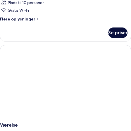
Plads til 10 personer
Gratis Wi-Fi
Flere
Flere oplysninger
oplysninger
om
Se priser
Værelse
Værelse