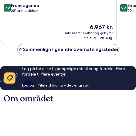
All
Fethiye
9.2
9.6
Fremragende
Ene
9,2
9,6
Inclusive
ud
ud
281 anmeldelser
59 a
Fethiye
af
af
10,
10,
Prisen
6.967 kr.
Fremragende,
Eneståe
er
281
59
inkluderer skatter og gebyrer
6.967 kr.
anmeldelser
anmelde
27. aug. - 28. aug.
Sammenlign lignende overnatningssteder
Log på for at se tilgængelige rabatter og fordele. Flere
fordele til flere eventyr.
Log på
Tilmeld dig nu – det er gratis
Om området