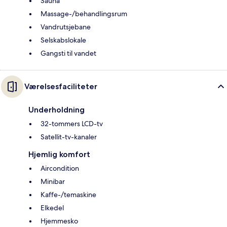
Sauna
Massage-/behandlingsrum
Vandrutsjebane
Selskabslokale
Gangsti til vandet
Værelsesfaciliteter
Underholdning
32-tommers LCD-tv
Satellit-tv-kanaler
Hjemlig komfort
Aircondition
Minibar
Kaffe-/temaskine
Elkedel
Hjemmesko