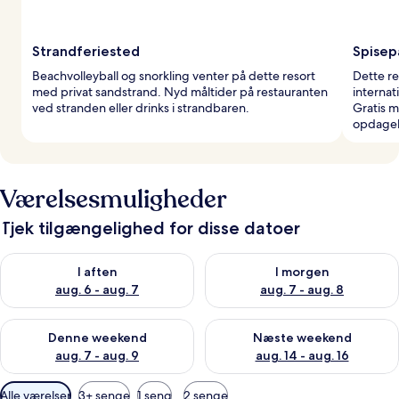
Strandferiested
Spisep
Beachvolleyball og snorkling venter på dette resort
Dette re
med privat sandstrand. Nyd måltider på restauranten
interna
ved stranden eller drinks i strandbaren.
Gratis 
opdagel
Værelsesmuligheder
Tjek tilgængelighed for disse datoer
Tjek tilgængelighed for i aften aug. 6 - aug. 7
Tjek tilgængelighed for i morg
I aften
I morgen
aug. 6 - aug. 7
aug. 7 - aug. 8
Tjek tilgængelighed for denne weekend aug. 7 - aug. 9
Tjek tilgængelighed for næste
Denne weekend
Næste weekend
aug. 7 - aug. 9
aug. 14 - aug. 16
Tilgængelige
Alle værelser
3+ senge
1 seng
2 senge