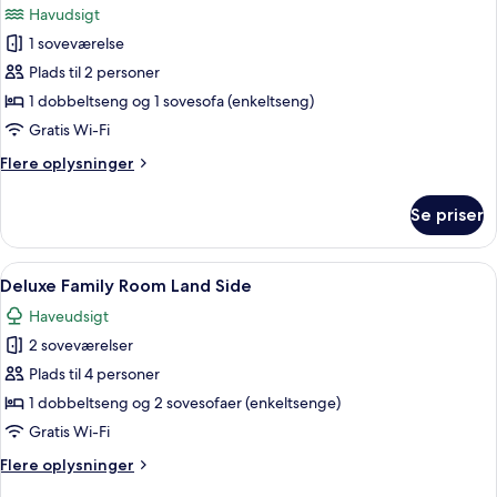
Havudsigt
billeder
1 soveværelse
af
Deluxe
Plads til 2 personer
Standart
1 dobbeltseng og 1 sovesofa (enkeltseng)
Sea
Gratis Wi-Fi
View
Flere
Flere oplysninger
with
oplysninger
Jacuzzi
om
Se priser
Deluxe
Standart
Sea
Indlæs
Et moderne hotelværelse med en stor se
5
View
Deluxe Family Room Land Side
alle
with
Haveudsigt
Jacuzzi
billeder
2 soveværelser
af
Deluxe
Plads til 4 personer
Family
1 dobbeltseng og 2 sovesofaer (enkeltsenge)
Room
Gratis Wi-Fi
Land
Flere
Flere oplysninger
Side
oplysninger