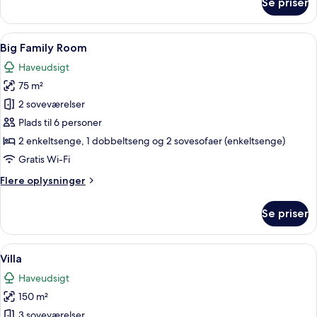
Se priser
Standart
Land
Side
Indlæs
En stue med to sofaer, et fladskærms-
4
Big Family Room
alle
Haveudsigt
billeder
75 m²
af
Big
2 soveværelser
Family
Plads til 6 personer
Room
2 enkeltsenge, 1 dobbeltseng og 2 sovesofaer (enkeltsenge)
Gratis Wi-Fi
Flere
Flere oplysninger
oplysninger
om
Se priser
Big
Family
Room
Indlæs
Et moderne hotelværelse med en stor se
6
Villa
alle
Haveudsigt
billeder
150 m²
af
Villa
3 soveværelser