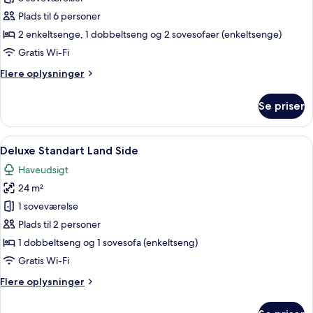
Plads til 6 personer
2 enkeltsenge, 1 dobbeltseng og 2 sovesofaer (enkeltsenge)
Gratis Wi-Fi
Flere
Flere oplysninger
oplysninger
om
Se priser
Villa
Indlæs
Et hotelværelse med seng, skrivebord, 
3
Deluxe Standart Land Side
alle
Haveudsigt
billeder
24 m²
af
Deluxe
1 soveværelse
Standart
Plads til 2 personer
Land
1 dobbeltseng og 1 sovesofa (enkeltseng)
Side
Gratis Wi-Fi
Flere
Flere oplysninger
oplysninger
om