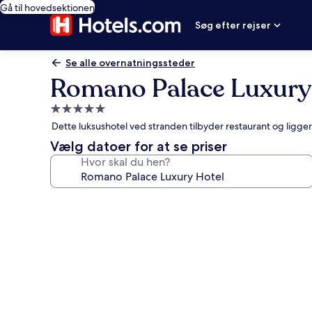
Gå til hovedsektionen
Søg efter rejser
Se alle overnatningssteder
Romano Palace Luxury
5.0-
stjernet
Dette luksushotel ved stranden tilbyder restaurant og ligge
overnatningssted
Vælg datoer for at se priser
Hvor skal du hen?
Billedgalleri
for
Romano
Palace
Luxury
Hotel