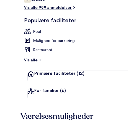
7,8 ud af 10.
Vis alle 999 anmeldelser
Udendørsom
Populære faciliteter
Pool
Mulighed for parkering
Restaurant
Vis alle
Primære faciliteter
(12)
For familier
(6)
Værelsesmuligheder