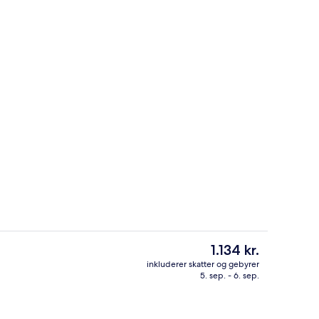
nkt
Udendørsområde
Den
1.134 kr.
nuværende
inkluderer skatter og gebyrer
pris
5. sep. - 6. sep.
s morgenmad, frokost og aftensmad
Overnatningsstedets facade
er
1.134 kr.