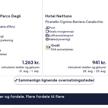
Hotel
Parco Degli
Hotel Nettuno
Nettuno
Picanello-Ognina-Barriera-Canalicchio
Picanello-
ano d'Arci
Pool
Ognina-
Gratis morgenmad
Barriera-
Lufthavnstransport
igt
Canalicchio
Kæledyrsvenligt
 parkering
7.8
Godt
7,8
ud
534 anmeldelser
s
af
elser
10,
Prisen
Prisen
1.263 kr.
941 kr.
Godt,
er
er
534
inkluderer skatter og gebyrer
inkluderer skatter og gebyrer
1.263 kr.
941 kr.
anmeldelser
31. aug. - 1. sep.
28. aug. - 29. aug.
Sammenlign lignende overnatningssteder
r og fordele. Flere fordele til flere