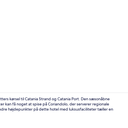
Interessepu
ters kørsel til Catania Strand og Catania Port. Den sæsonåbne
r kan få noget at spise på Coriandolo, der serverer regionale
dre højdepunkter på dette hotel med luksusfaciliteter tæller en
Der servere