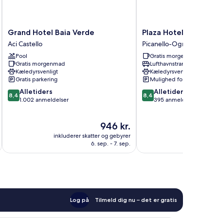
Grand
Plaza
Grand Hotel Baia Verde
Plaza Hotel Catania
Hotel
Hotel
Aci Castello
Picanello-Ognina-Barrier
Baia
Catania
Pool
Gratis morgenmad
Verde
Picanello-
Gratis morgenmad
Lufthavnstransport
Aci
Ognina-
Kæledyrsvenligt
Kæledyrsvenligt
Castello
Barriera-
Gratis parkering
Mulighed for parkering
Canalicchio
8.4
8.4
Alletiders
Alletiders
8,4
8,4
ud
ud
1.002 anmeldelser
395 anmeldelser
af
af
10,
10,
Prisen
946 kr.
Alletiders,
Alletiders,
er
1.002
395
inkluderer skatter og gebyrer
inkluderer 
946 kr.
anmeldelser
anmeldelser
6. sep. - 7. sep.
Log på
Tilmeld dig nu – det er gratis