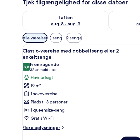
Tjek tilgængelighed for disse datoer
Tjek tilgængelighed for i aften aug. 8 - aug. 9
Tjek tilgænge
I aften
aug. 8 - aug. 9
a
Tilgængelige
Alle værelser
1 seng
2 senge
filtre
Indlæs
Et hotelværelse med en seng, t
for
15
Classic-værelse med dobbeltseng eller 2
alle
værelser
enkeltsenge
billeder
Fremragende
8,6
af
8,6 ud af 10
(32
32 anmeldelser
Classic-
anmeldelser)
Haveudsigt
værelse
19 m²
med
1 soveværelse
dobbeltseng
Plads til 3 personer
eller
1 queensize-seng
2
Gratis Wi-Fi
enkeltsenge
Flere
Flere oplysninger
oplysninger
om