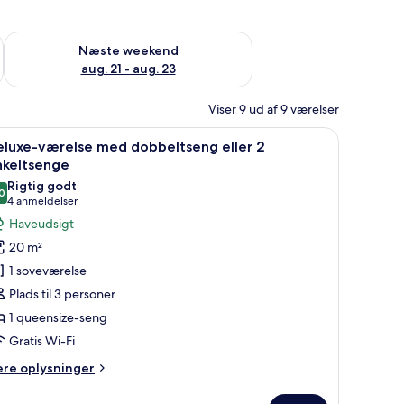
d aug. 14 - aug. 16
Tjek tilgængelighed for næste weekend aug. 21 - aug. 23
Næste weekend
aug. 21 - aug. 23
Viser 9 ud af 9 værelser
borde, en telefon og to lamper.
ndlæs
Et hotelværelse med en stor seng, et maleri 
6
eluxe-værelse med dobbeltseng eller 2
le
nkeltsenge
illeder
Rigtig godt
0
f
8,0 ud af 10
(4
4 anmeldelser
eluxe-
anmeldelser)
Haveudsigt
ærelse
20 m²
ed
1 soveværelse
obbeltseng
Plads til 3 personer
ler
1 queensize-seng
Gratis Wi-Fi
nkeltsenge
ere
ere oplysninger
lysninger
m