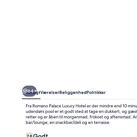
64+
Oversigt
Værelser
Beliggenhed
Politikker
Fra Romano Palace Luxury Hotel er der mindre end 10 minut
udendørs pool er et godt sted at tage en dukkert, og gæste
retter og er åben til morgenmad, frokost og aftensmad. An
bar/lounge, en snackbar/deli og en terrasse.
Anmeldelser
Godt
7,8