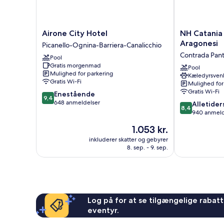
Airone
NH
Airone City Hotel
NH Catania 
City
Catania
Aragonesi
Picanello-Ognina-Barriera-Canalicchio
Hotel
Parco
Contrada Pant
Pool
Picanello-
Degli
Gratis morgenmad
Ognina-
Aragonesi
Pool
Mulighed for parkering
Kæledyrsvenl
Barriera-
Contrada
Gratis Wi-Fi
Mulighed for
Canalicchio
Pantano
Gratis Wi-Fi
9.4
Enestående
d'Arci
9,4
ud
648 anmeldelser
8.4
Alletider
8,4
af
ud
940 anmeld
10,
af
Prisen
1.053 kr.
Enestående,
10,
er
648
Alletiders,
inkluderer skatter og gebyrer
1.053 kr.
anmeldelser
8. sep. - 9. sep.
940
anmeldelser
Log på for at se tilgængelige rabatte
eventyr.