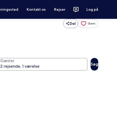
tningssted
Kontakt os
Rejser
Log på
Del
Gem
Gæster
Søg