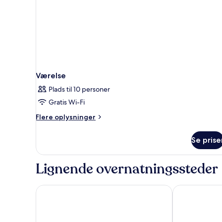
Værelse
Plads til 10 personer
Gratis Wi-Fi
Flere
Flere oplysninger
oplysninger
om
Se prise
Værelse
Lignende overnatningssteder
Airone City Hotel
NH Catania Pa