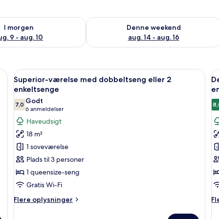
lighed for i morgen aug. 9 - aug. 10
Tjek tilgængelighed for denne weeken
I morgen
Denne weekend
ug. 9 - aug. 10
aug. 14 - aug. 16
o sengeborde, lamper, en telefon og et skab med elkedel.
Indlæs
Et hotelværelse med en seng, to senge
I
7
Superior-værelse med dobbeltseng eller 2
D
alle
al
enkeltsenge
e
billeder
b
Godt
7,0
8,
af
a
7,0 ud af 10
(6
6 anmeldelser
Superior-
D
anmeldelser)
Haveudsigt
værelse
v
18 m²
med
m
1 soveværelse
dobbeltseng
d
Plads til 3 personer
eller
el
1 queensize-seng
2
2
Gratis Wi-Fi
enkeltsenge
e
Flere
Fl
Flere oplysninger
Fl
oplysninger
op
om
o