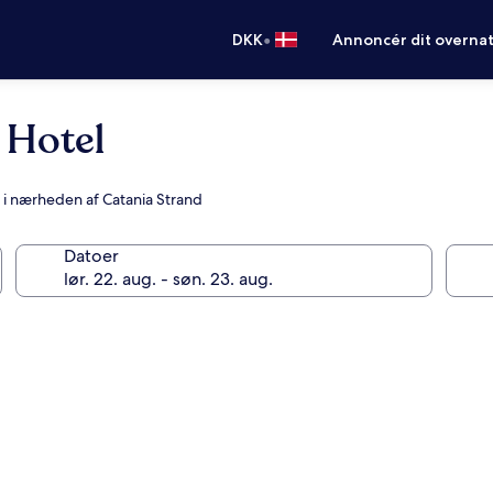
•
DKK
Annoncér dit overna
 Hotel
r i nærheden af Catania Strand
Datoer