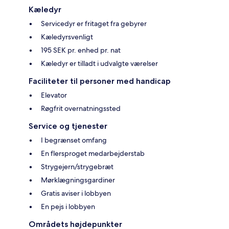
Kæledyr
Servicedyr er fritaget fra gebyrer
Kæledyrsvenligt
195 SEK pr. enhed pr. nat
Kæledyr er tilladt i udvalgte værelser
Faciliteter til personer med handicap
Elevator
Røgfrit overnatningssted
Service og tjenester
I begrænset omfang
En flersproget medarbejderstab
Strygejern/strygebræt
Mørklægningsgardiner
Gratis aviser i lobbyen
En pejs i lobbyen
Områdets højdepunkter