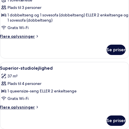
1 soveværelse
af
Standardværelse
Plads til 3 personer
til
1 dobbeltseng og 1 sovesofa (dobbeltseng) ELLER 2 enkeltsenge og
1 sovesofa (dobbeltseng)
3
personer
Gratis Wi-Fi
Flere
Flere oplysninger
oplysninger
om
Se priser
Standardværelse
til
3
Indlæs
Et moderne hotelværelse med sofa, TV,
15
personer
Superior-studiolejlighed
alle
37 m²
billeder
Plads til 4 personer
af
Superior-
1 queensize-seng ELLER 2 enkeltsenge
studiolejlighed
Gratis Wi-Fi
Flere
Flere oplysninger
oplysninger
om
Se priser
Superior-
studiolejlighed