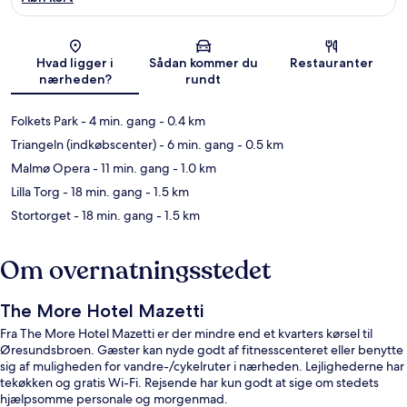
Kort
Hvad ligger i
Sådan kommer du
Restauranter
nærheden?
rundt
Folkets Park
- 4 min. gang
- 0.4 km
Triangeln (indkøbscenter)
- 6 min. gang
- 0.5 km
Malmø Opera
- 11 min. gang
- 1.0 km
Lilla Torg
- 18 min. gang
- 1.5 km
Stortorget
- 18 min. gang
- 1.5 km
Om overnatningsstedet
The More Hotel Mazetti
Fra The More Hotel Mazetti er der mindre end et kvarters kørsel til
Øresundsbroen. Gæster kan nyde godt af fitnesscenteret eller benytte
sig af muligheden for vandre-/cykelruter i nærheden. Lejlighederne har
tekøkken og gratis Wi-Fi. Rejsende har kun godt at sige om stedets
hjælpsomme personale og morgenmad.