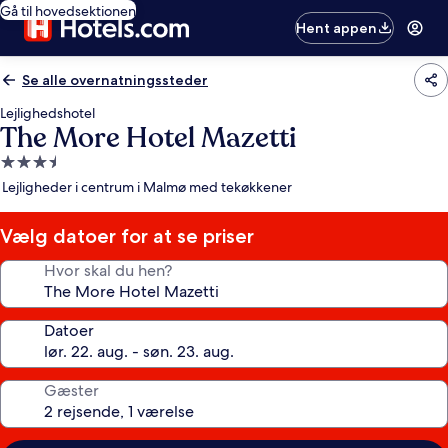
Gå til hovedsektionen
Hent appen
Se alle overnatningssteder
Lejlighedshotel
The More Hotel Mazetti
3.5-
stjernet
Lejligheder i centrum i Malmø med tekøkkener
overnatningssted
Vælg datoer for at se priser
Hvor skal du hen?
Datoer
Gæster