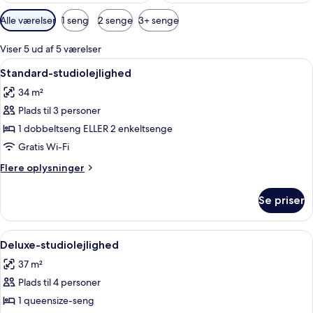
Tilgængelige
Alle værelser
1 seng
2 senge
3+ senge
filtre
for
Viser 5 ud af 5 værelser
værelser
Indlæs
Et moderne hotelværelse med en grå sof
9
Standard-studiolejlighed
alle
34 m²
billeder
Plads til 3 personer
af
Standard-
1 dobbeltseng ELLER 2 enkeltsenge
studiolejlighed
Gratis Wi-Fi
Flere
Flere oplysninger
oplysninger
om
Se priser
Standard-
studiolejlighed
Indlæs
Et moderne hotelværelse med en grå so
11
Deluxe-studiolejlighed
alle
37 m²
billeder
Plads til 4 personer
af
Deluxe-
1 queensize-seng