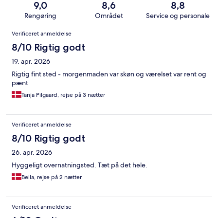
9,0
8,6
8,8
Rengøring
Området
Service og personale
Anmeldelser
Verificeret anmeldelse
8/10 Rigtig godt
19. apr. 2026
Rigtig fint sted - morgenmaden var skøn og værelset var rent og
pænt
Tanja Pilgaard, rejse på 3 nætter
Verificeret anmeldelse
8/10 Rigtig godt
26. apr. 2026
Hyggeligt overnatningsted. Tæt på det hele.
Bella, rejse på 2 nætter
Verificeret anmeldelse