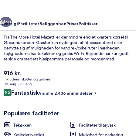
rige
Næste
73+
Oversigt
Faciliteter
Beliggenhed
Priser
Politikker
Fra The More Hotel Mazetti er der mindre end et kvarters kørsel til
Øresundsbroen. Gæster kan nyde godt af fitnesscenteret eller
benytte sig af muligheden for vandre-/cykelruter i nærheden.
Lejlighederne har tekøkken og gratis Wi-Fi. Rejsende har kun godt
at sige om stedets hjælpsomme personale og morgenmad.
Den
916 kr.
nuværende
inkluderer skatter og gebyrer
pris
30. aug. - 31. aug.
Terrasse/gårdhave
er
Anmeldelser
Fantastisk
9,2
Vis alle 2.436 anmeldelser
916 kr.
9,2 ud af 10.
Populære faciliteter
Tekøkken
Faciliteter til tøjvask
Kæledyrsvenligt
Mulighed for parkering