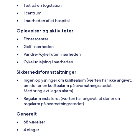
Tæt på en togstation
I centrum
I nærheden af et hospital
Oplevelser og aktiviteter
Fitnesscenter
Golf i nærheden
Vandre-/cykelruter i nærheden
Cykeludlejning i nærheden
Sikkerhedsforanstaltninger
Ingen oplysninger om kuliltealarm (værten har ikke angivet,
om der er en kuliltealarm på overnatningsstedet.
Medbring evt. egen alarm)
Røgalarm installeret (værten har angivet, at der er en
røgalarm på overnatningsstedet)
Generelt
68 værelser
4 etager