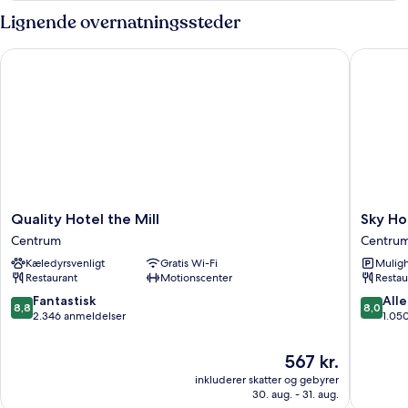
Lignende overnatningssteder
Quality Hotel the Mill
Sky Hote
Quality
Sky
Quality Hotel the Mill
Sky Ho
Hotel
Hotel
Centrum
Centru
the
Malmö
Kæledyrsvenligt
Gratis Wi-Fi
Muligh
Mill
City
Restaurant
Motionscenter
Restau
Centrum
Centru
8.8
8.0
Fantastisk
Alle
8,8
8,0
ud
ud
2.346 anmeldelser
1.05
af
af
10,
10,
Prisen
567 kr.
Fantastisk,
Alletider
er
inkluderer skatter og gebyrer
2.346
1.050
567 kr.
30. aug. - 31. aug.
anmeldelser
anmelde