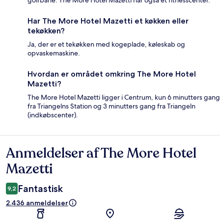
golfbane. The More Hotel Mazetti har også et fitnesscenter.
Har The More Hotel Mazetti et køkken eller
tekøkken?
Ja, der er et tekøkken med kogeplade, køleskab og
opvaskemaskine.
Hvordan er området omkring The More Hotel
Mazetti?
The More Hotel Mazetti ligger i Centrum, kun 6 minutters gang
fra Triangelns Station og 3 minutters gang fra Triangeln
(indkøbscenter).
Anmeldelser af The More Hotel
Anmeldelser
Mazetti
Fantastisk
9,2
2.436 anmeldelser