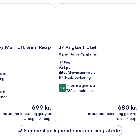
Marriott Siem Reap Resort
J7 Angkor Hotel
J7
by Marriott Siem Reap
J7 Angkor Hotel
Angkor
Siem Reap Centrum
Hotel
Pool
Siem
Spa
Reap
Lufthavnstransport
nsport
Centrum
Gratis parkering
ing
9.2
Fremragende
9,2
ud
735 anmeldelser
nde
af
lser
10,
Prisen
Prisen
699 kr.
680 kr.
Fremragende,
er
er
735
inkluderer skatter og gebyrer
inkluderer skatter og gebyrer
699 kr.
680 kr.
anmeldelser
20. aug. - 21. aug.
1. sep. - 2. sep.
Sammenlign lignende overnatningssteder