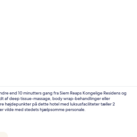
Luftfoto
indre end 10 minutters gang fra Siem Reaps Kongelige Residens og
dt af deep tissue-massage, body wrap-behandlinger eller
e højdepunkter på dette hotel med luksusfaciliteter tæller 2
Luftfoto
e er vilde med stedets hjælpsomme personale.