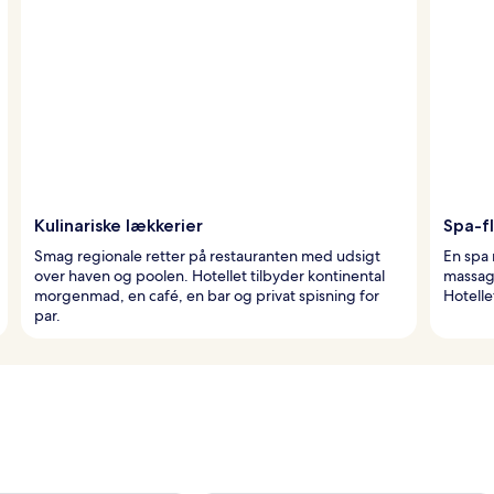
Kulinariske lækkerier
Spa-f
Smag regionale retter på restauranten med udsigt
En spa 
over haven og poolen. Hotellet tilbyder kontinental
massag
morgenmad, en café, en bar og privat spisning for
Hotelle
par.