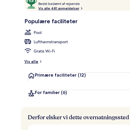
B
ud
Bedst bedømt af rejsende
Royal Pool Vi
e
Vis alle 481 anmeldelser
af
d
10,
s
Populære faciliteter
Gæstefavoritter
t
Pool
b
e
Lufthavnstransport
d
ø
Gratis Wi-Fi
m
t
Vis alle
a
Primære faciliteter
(12)
f
r
e
For familier
(6)
j
s
e
n
Derfor elsker vi dette overnatningssted
d
e