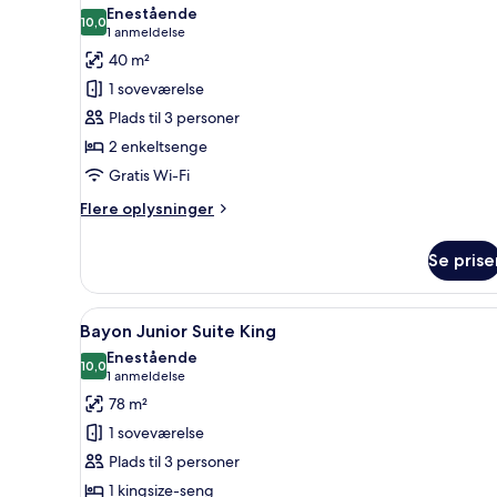
alle
Enestående
billeder
10,0
10,0 ud af 10
(1
1 anmeldelse
af
anmeldelse)
40 m²
Angkor
1 soveværelse
Superior
Plads til 3 personer
Twin
2 enkeltsenge
Gratis Wi-Fi
Flere
Flere oplysninger
oplysninger
om
Se prise
Angkor
Superior
Twin
Indlæs
Et hotelværelse med en seng, e
8
Bayon Junior Suite King
alle
Enestående
billeder
10,0
10,0 ud af 10
(1
1 anmeldelse
af
anmeldelse)
78 m²
Bayon
1 soveværelse
Junior
Plads til 3 personer
Suite
1 kingsize-seng