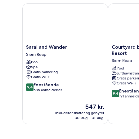
Sarai and Wander
Courtyard by 
Sarai
Courtyard
Sarai and Wander
Courtyard 
and
by
Resort
Siem Reap
Wander
Marriott
Siem Reap
Pool
Siem
Siem
Spa
Reap
Reap
Pool
Gratis parkering
Lufthavnstra
Resort
Gratis Wi-Fi
Gratis parker
Siem
Gratis Wi-Fi
9.4
Enestående
Reap
9,4
ud
585 anmeldelser
9.4
Eneståe
9,4
af
ud
191 anmelde
10,
af
Prisen
547 kr.
Enestående,
10,
er
585
Enestående,
inkluderer skatter og gebyrer
547 kr.
anmeldelser
30. aug. - 31. aug.
191
anmeldelser