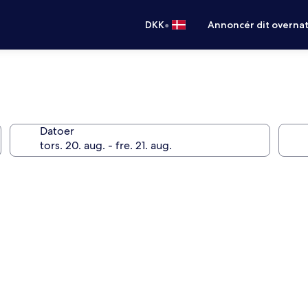
•
DKK
Annoncér dit overna
Datoer