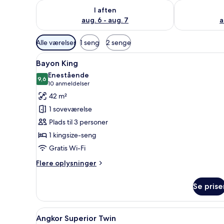
Tjek tilgængelighed for i aften aug. 6 - aug. 7
Tjek tilgænge
I aften
aug. 6 - aug. 7
a
Tilgængelige
Alle værelser
1 seng
2 senge
filtre
Indlæs
Et hotelværelse med en stor sen
for
6
Bayon King
alle
værelser
Enestående
billeder
9,6
9,6 ud af 10
(10
10 anmeldelser
af
anmeldelser)
42 m²
Bayon
1 soveværelse
King
Plads til 3 personer
1 kingsize-seng
Gratis Wi-Fi
Flere
Flere oplysninger
oplysninger
om
Se prise
Bayon
King
Indlæs
Et hotelværelse med to senge, 
6
Angkor Superior Twin