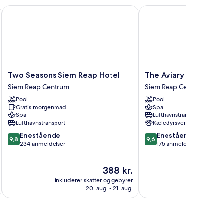
Two Seasons Siem Reap Hotel
The Aviary Hotel
Two
The
Two Seasons Siem Reap Hotel
The Aviary Hotel
Seasons
Aviary
Siem Reap Centrum
Siem Reap Centrum
Siem
Hotel
Pool
Pool
Reap
Siem
Gratis morgenmad
Spa
Hotel
Reap
Spa
Lufthavnstransport
Siem
Centrum
Lufthavnstransport
Kæledyrsvenligt
Reap
9.8
9.6
Enestående
Enestående
Centrum
9,8
9,6
ud
ud
234 anmeldelser
175 anmeldelser
af
af
10,
10,
Prisen
388 kr.
Enestående,
Enestående,
er
234
175
inkluderer skatter og gebyrer
inkluderer 
388 kr.
anmeldelser
anmeldelser
20. aug. - 21. aug.