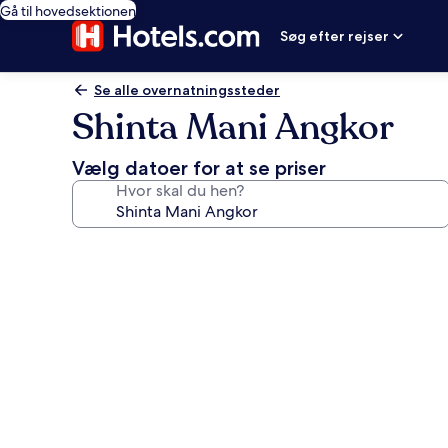
Gå til hovedsektionen
Søg efter rejser
Se alle overnatningssteder
Shinta Mani Angkor
Vælg datoer for at se priser
Hvor skal du hen?
Billedgalleri
for
Shinta
Mani
Angkor