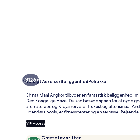
126+
Oversigt
Værelser
Beliggenhed
Politikker
Shinta Mani Angkor tilbyder en fantastisk beliggenhed, m
Den Kongelige Have. Du kan besøge spaen for at nyde go
aromaterapi, og Kroya serverer frokost og aftensmad. Andr
udendørs pools, et fitnesscenter og en terrasse. Rejsend
VIP Access
Anmeldelser
9,8
Gæstefavoritter