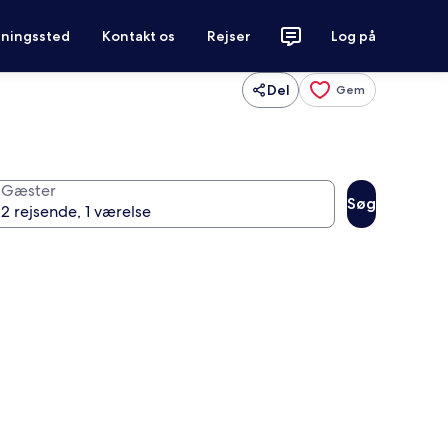
tningssted
Kontakt os
Rejser
Log på
Del
Gem
Gæster
Søg