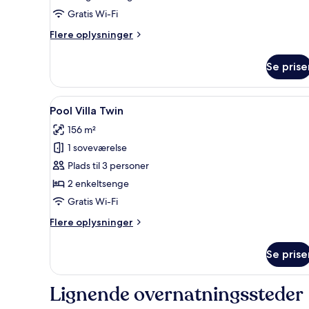
King
Gratis Wi-Fi
Flere
Flere oplysninger
oplysninger
om
Se prise
Bayon
Junior
Suite
Indlæs
Et moderne hotelværelse med en
7
King
Pool Villa Twin
alle
156 m²
billeder
1 soveværelse
af
Pool
Plads til 3 personer
Villa
2 enkeltsenge
Twin
Gratis Wi-Fi
Flere
Flere oplysninger
oplysninger
om
Se prise
Pool
Villa
Twin
Lignende overnatningssteder