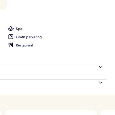
lla King | Udsigt fra balkon
Spa
Gratis parkering
Restaurant