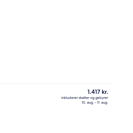
Royal Pool Villa King | Udsigt fra balk
Den
1.417 kr.
nuværende
inkluderer skatter og gebyrer
pris
10. aug. - 11. aug.
Luftfoto
er
1.417 kr.