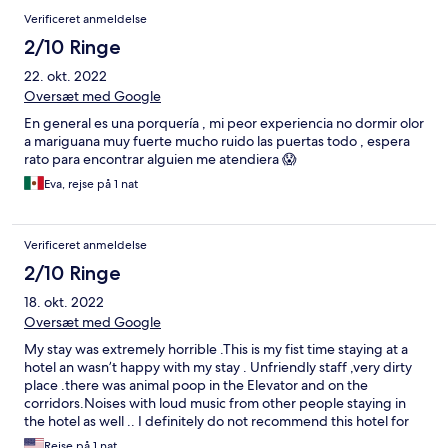
cleanliness, (they do clean constantly) there is a heavy and
Verificeret anmeldelse
pervasive odor of marijuana from the short stay revelers. They
demand the deposit in cash up front to be returned at the end
2/10 Ringe
of the stay and the parking lot only holds 6 vehicles. They
22. okt. 2022
prohibit stays longer than 7 days and advertize late night short
stays in jacuzzi rooms such as the "groovy midnight special" the
Oversæt med Google
rooms lack closets and fridges which tells you their original
En general es una porquería , mi peor experiencia no dormir olor
intent.
a mariguana muy fuerte mucho ruido las puertas todo , espera
rato para encontrar alguien me atendiera 😱
Eva, rejse på 1 nat
Verificeret anmeldelse
2/10 Ringe
18. okt. 2022
Oversæt med Google
My stay was extremely horrible .This is my fist time staying at a
hotel an wasn’t happy with my stay . Unfriendly staff ,very dirty
place .there was animal poop in the Elevator and on the
corridors.Noises with loud music from other people staying in
the hotel as well .. I definitely do not recommend this hotel for
anyone to stay at ..
Rejse på 1 nat