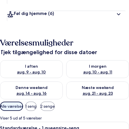
Føl dig hjemme
(6)
Værelsesmuligheder
Tjek tilgængelighed for disse datoer
Tjek tilgængelighed for i aften aug. 9 - aug. 10
Tjek tilgængelighed for i morg
I aften
I morgen
aug. 9 - aug. 10
aug. 10 - aug. 11
Tjek tilgængelighed for denne weekend aug. 14 - aug. 16
Tjek tilgængelighed for næste
Denne weekend
Næste weekend
aug. 14 - aug. 16
aug. 21 - aug. 23
Tilgængelige
Alle værelser
1 seng
2 senge
filtre
for
Viser 5 ud af 5 værelser
værelser
Indlæs
Et hotelværelse med en stor seng, et s
3
Standardværelse - 1 queensize-seng