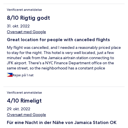
Verificeret anmeldelse
8/10 Rigtig godt
31. okt. 2022
Oversæt med Google
Great location for people with cancelled flights
My flight was cancelled, and I needed a reasonably priced place
to stay for the night. This hotel is very well located, just a few
minutes' walk from the Jamaica airtrain station connecting to
JFK airport. There's a NYC Finance Department office on the
same street, so the neighborhood has a constant police
presence. The rooms are old but clean, and the staff
Rejse på 1 nat
(particularly Nathan) was friendly. There's noise from the nearby
intersection in the daytime, but it quiets down at night.
Verificeret anmeldelse
4/10 Rimeligt
29. okt. 2022
Oversæt med Google
Für eine Nacht in der Nähe von Jamaica Station OK