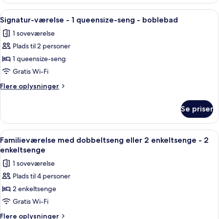
-
1
Indlæs
Et hotelværelse med en stor seng, et 
4
kingsize-
Signatur-værelse - 1 queensize-seng - boblebad
alle
seng
1 soveværelse
billeder
Plads til 2 personer
af
Signatur-
1 queensize-seng
værelse
Gratis Wi-Fi
-
Flere
Flere oplysninger
1
oplysninger
queensize-
om
Se priser
Signatur-
seng
værelse
-
-
Indlæs
Et hotelværelse med to senge, et skri
boblebad
3
1
Familieværelse med dobbeltseng eller 2 enkeltsenge - 2
alle
queensize-
enkeltsenge
seng
billeder
1 soveværelse
-
af
boblebad
Plads til 4 personer
Familieværelse
2 enkeltsenge
med
dobbeltseng
Gratis Wi-Fi
eller
Flere
Flere oplysninger