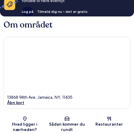
fordele til flere eventyr.
Log på
Tilmeld dig nu – det er gratis
Om området
13868 94th Ave, Jamaica, NY, 11435
Åbn kort
Kort
Hvad ligger i
Sådan kommer du
Restauranter
nærheden?
rundt