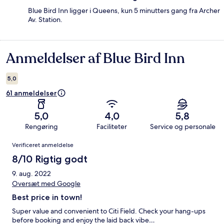
Blue Bird Inn ligger i Queens, kun 5 minutters gang fra Archer
Av. Station.
Anmeldelser af Blue Bird Inn
Anmeldelser
5,0
61 anmeldelser
5,0
4,0
5,8
Rengøring
Faciliteter
Service og personale
Anmeldelser
Verificeret anmeldelse
8/10 Rigtig godt
9. aug. 2022
Oversæt med Google
Best price in town!
Super value and convenient to Citi Field. Check your hang-ups
before booking and enjoy the laid back vibe…