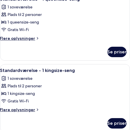
alle
1 soveværelse
billeder
Plads til 2 personer
af
Standardværelse
1 queensize-seng
-
Gratis Wi-Fi
1
Flere
Flere oplysninger
queensize-
oplysninger
seng
om
Se priser
Standardværelse
-
1
Indlæs
Et hotelværelse med en stor seng, et s
3
queensize-
Standardværelse - 1 kingsize-seng
alle
seng
1 soveværelse
billeder
Plads til 2 personer
af
Standardværelse
1 kingsize-seng
-
Gratis Wi-Fi
1
Flere
Flere oplysninger
kingsize-
oplysninger
seng
om
Se priser
Standardværelse