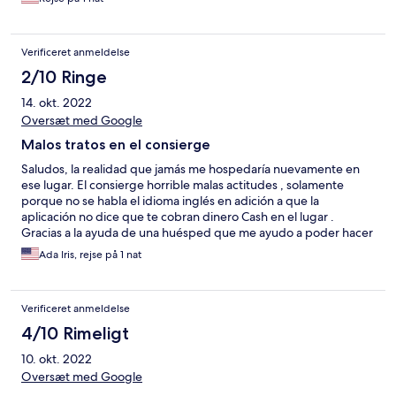
Verificeret anmeldelse
2/10 Ringe
14. okt. 2022
Oversæt med Google
Malos tratos en el consierge
Saludos, la realidad que jamás me hospedaría nuevamente en
ese lugar. El consierge horrible malas actitudes , solamente
porque no se habla el idioma inglés en adición a que la
aplicación no dice que te cobran dinero Cash en el lugar .
Gracias a la ayuda de una huésped que me ayudo a poder hacer
el check in . También si mi amigo no llega a tener el dinero la
Ada Iris, rejse på 1 nat
persona que nos dijo que era la gerente me recomendó
cancelar . Le dije si cancelo pierdo el dinero y eso no debe ser la
intención. Llego para quedarme una sola noche.y la realidad no
Verificeret anmeldelse
volveré a visitar ese lugar . Muy mal además de que los baños y
todo estaba sucio
4/10 Rimeligt
10. okt. 2022
Oversæt med Google