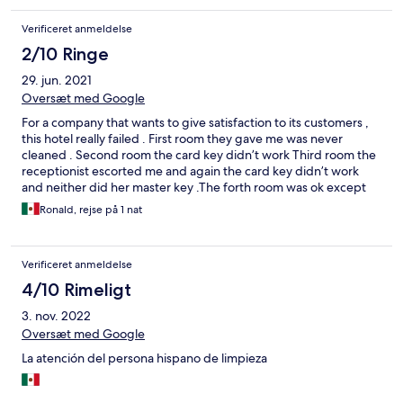
Verificeret anmeldelse
2/10 Ringe
29. jun. 2021
Oversæt med Google
For a company that wants to give satisfaction to its customers ,
this hotel really failed . First room they gave me was never
cleaned . Second room the card key didn’t work Third room the
receptionist escorted me and again the card key didn’t work
and neither did her master key .The forth room was ok except
for the intense sound of the smoke alarm beeping every 30
Ronald, rejse på 1 nat
seconds which fired me to dig out my ear plugs Not happy with
your offering of this inefficiently operated hotel and I’m
requesting a refund
Verificeret anmeldelse
4/10 Rimeligt
3. nov. 2022
Oversæt med Google
La atención del persona hispano de limpieza