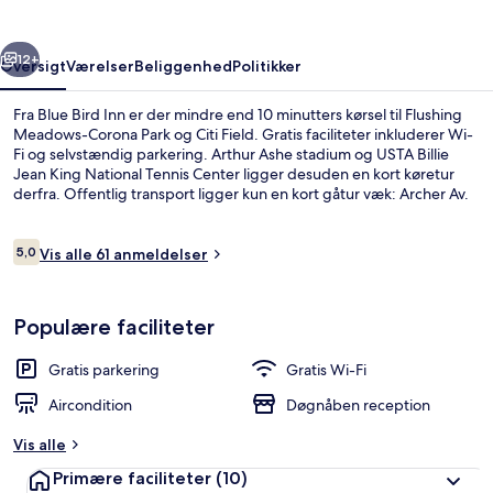
rige
Næste
12+
Oversigt
Værelser
Beliggenhed
Politikker
Fra Blue Bird Inn er der mindre end 10 minutters kørsel til Flushing
Meadows-Corona Park og Citi Field. Gratis faciliteter inkluderer Wi-
Fi og selvstændig parkering. Arthur Ashe stadium og USTA Billie
Jean King National Tennis Center ligger desuden en kort køretur
derfra. Offentlig transport ligger kun en kort gåtur væk: Archer Av.
Station ligger 5 minutter væk og Sutphin Blvd. Station (Hillside Av.)
ligger 11 minutter derfra.
Anmeldelser
5,0
Vis alle 61 anmeldelser
5,0 ud af 10.
Reception
Populære faciliteter
Gratis parkering
Gratis Wi-Fi
Aircondition
Døgnåben reception
Vis alle
Primære faciliteter
(10)