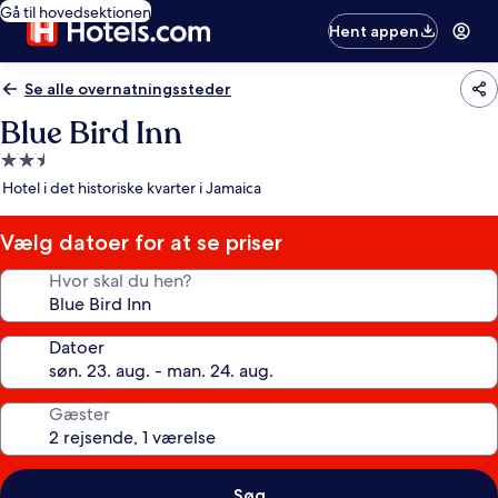
Gå til hovedsektionen
Hent appen
Se alle overnatningssteder
Blue Bird Inn
2.5-
stjernet
Hotel i det historiske kvarter i Jamaica
overnatningssted
Vælg datoer for at se priser
Hvor skal du hen?
Datoer
Gæster
Søg