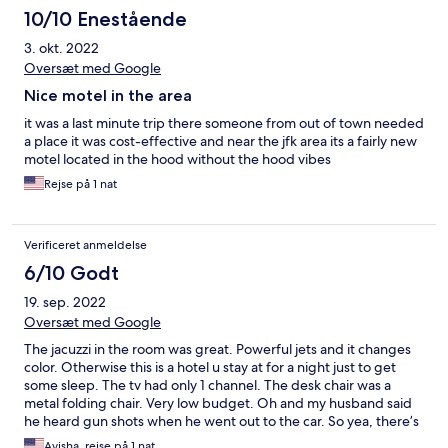
10/10 Enestående
3. okt. 2022
Oversæt med Google
Nice motel in the area
it was a last minute trip there someone from out of town needed
a place it was cost-effective and near the jfk area its a fairly new
motel located in the hood without the hood vibes
Rejse på 1 nat
Verificeret anmeldelse
6/10 Godt
19. sep. 2022
Oversæt med Google
The jacuzzi in the room was great. Powerful jets and it changes
color. Otherwise this is a hotel u stay at for a night just to get
some sleep. The tv had only 1 channel. The desk chair was a
metal folding chair. Very low budget. Oh and my husband said
he heard gun shots when he went out to the car. So yea, there’s
that
Ayisha, rejse på 1 nat