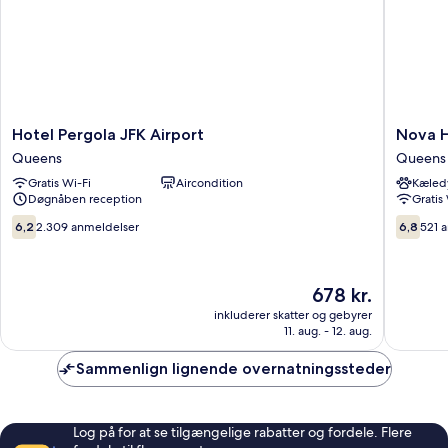
Hotel
Nova
Hotel Pergola JFK Airport
Nova H
Pergola
Hotel
Queens
Queens
JFK
JFK
Gratis Wi-Fi
Aircondition
Kæledy
Airport
Queens
Døgnåben reception
Gratis
Queens
6.2
6.8
6,2
2.309 anmeldelser
6,8
521 
ud
ud
af
af
10,
10,
Prisen
678 kr.
2.309
521
er
anmeldelser
anmelde
inkluderer skatter og gebyrer
678 kr.
11. aug. - 12. aug.
Sammenlign lignende overnatningssteder
Log på for at se tilgængelige rabatter og fordele. Flere