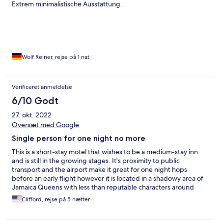
Extrem minimalistische Ausstattung.
Wolf Reiner, rejse på 1 nat
Verificeret anmeldelse
6/10 Godt
27. okt. 2022
Oversæt med Google
Single person for one night no more
This is a short-stay motel that wishes to be a medium-stay inn
and is still in the growing stages. It's proximity to public
transport and the airport make it great for one night hops
before an early flight however it is located in a shadowy area of
Jamaica Queens with less than reputable characters around
after dark. The neighborhood is on the industrial side of the
Clifford, rejse på 5 nætter
airport and a 5 minute walk before populated areas with plenty
of Law Enforcement. Despite the Blue Birds nest efforts at