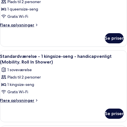
Plads til 2 personer
Suite
1 queensize-seng
-
1
Gratis Wi-Fi
queensize-
Flere
Flere oplysninger
seng
oplysninger
om
-
Se priser
Suite
handicapvenligt
-
(Communications,
1
Indlæs
Premium-sengetøj, dundyner, senge 
7
Accessible
queensize-
Standardværelse - 1 kingsize-seng - handicapvenligt
alle
seng
Tub)
(Mobility, Roll In Shower)
-
billeder
1 soveværelse
handicapvenligt
af
(Communications,
Plads til 2 personer
Standardværelse
Accessible
1 kingsize-seng
-
Tub)
1
Gratis Wi-Fi
kingsize-
Flere
Flere oplysninger
seng
oplysninger
om
-
Se priser
Standardværelse
handicapvenligt
-
(Mobility,
1