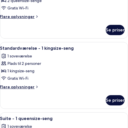
Standardværelse
2 queensize-senge
-
Gratis Wi-Fi
2
Flere
Flere oplysninger
queensize-
oplysninger
senge
om
Se priser
Standardværelse
-
2
Indlæs
Premium-sengetøj, dundyner, senge 
6
queensize-
Standardværelse - 1 kingsize-seng
alle
senge
1 soveværelse
billeder
Plads til 2 personer
af
Standardværelse
1 kingsize-seng
-
Gratis Wi-Fi
1
Flere
Flere oplysninger
kingsize-
oplysninger
seng
om
Se priser
Standardværelse
-
1
Indlæs
Et hotelværelse med en seng, et fjer
6
kingsize-
Suite - 1 queensize-seng
alle
seng
1 soveværelse