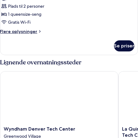
billeder
Plads til 2 personer
af
Suite
1 queensize-seng
-
Gratis Wi-Fi
1
Flere
Flere oplysninger
queensize-
oplysninger
seng
om
Se priser
Suite
-
1
Lignende overnatningssteder
queensize-
seng
Wyndham Denver Tech Center
La Quint
Wyndham
La
Wyndham Denver Tech Center
La Qui
Denver
Quinta
Tech C
Greenwood Village