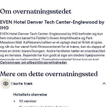
Om overnatningsstedet
EVEN Hotel Denver Tech Center-Englewood by
IHG
EVEN Hotel Denver Tech Center-Englewood by IHG befinder sig kun
fem minutters kørsel fra Fiddler's Green Amphitheatre og Park
Meadows Mall. Kaffebaren/caféen er et oplagt sted at få lidt at spise,
og når du har været forbi fitnesscenteret for at træne, kan du slappe af
med en drink i baren/loungen. Andre faciliteter tæller en snackbar/deli
og en terrasse. Rejsende har kun godt at sige om stedets hjælpsomme
personale og beliggenhed. Overnatningsstedet ligger kun en kort
Oplysninger om afbestillingsrettigheder
gåtur fra offentlig transport: Dry Creek Station ligger 13 minutter derfra.
Mere om dette overnatningssted
I korte træk
Hotellets størrelse
93 værelser