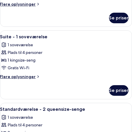
2
Flere
Flere oplysninger
queensize-
oplysninger
senge
om
Se priser
Suite
-
2
Indlæs
Suite - 1 soveværelse | Premium-seng
6
queensize-
Suite - 1 soveværelse
alle
senge
1 soveværelse
billeder
Plads til 4 personer
af
Suite
1 kingsize-seng
-
Gratis Wi-Fi
1
Flere
Flere oplysninger
soveværelse
oplysninger
om
Se priser
Suite
-
1
Indlæs
Et hotelværelse med et træskrivebord, 
6
soveværelse
Standardværelse - 2 queensize-senge
alle
1 soveværelse
billeder
Plads til 4 personer
af