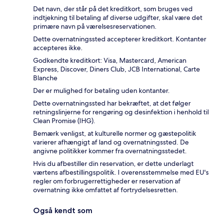
Det navn, der står på det kreditkort, som bruges ved
indtjekning til betaling af diverse udgifter, skal være det
primære navn på værelsesreservationen.
Dette overnatningssted accepterer kreditkort. Kontanter
accepteres ikke.
Godkendte kreditkort: Visa, Mastercard, American
Express, Discover, Diners Club, JCB International, Carte
Blanche
Der er mulighed for betaling uden kontanter.
Dette overnatningssted har bekræftet, at det følger
retningslinjerne for rengøring og desinfektion i henhold til
Clean Promise (IHG).
Bemærk venligst, at kulturelle normer og gæstepolitik
varierer afhængigt af land og overnatningssted. De
angivne politikker kommer fra overnatningsstedet.
Hvis du afbestiller din reservation, er dette underlagt
værtens afbestillingspolitik. I overensstemmelse med EU's
regler om forbrugerrettigheder er reservation af
overnatning ikke omfattet af fortrydelsesretten.
Også kendt som