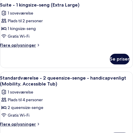
Indlæs
Et hotelværelse med seng, skrivebord,
7
Roll
kingsize-
Suite - 1 kingsize-seng (Extra Large)
alle
seng
In
1 soveværelse
-
billeder
Shower)
handicapvenligt
Plads til 2 personer
af
(Mobility,
Suite
1 kingsize-seng
Roll
-
In
Gratis Wi-Fi
Shower)
1
Flere
Flere oplysninger
kingsize-
oplysninger
seng
om
Se priser
Suite
(Extra
-
Large)
1
Indlæs
Et hotelværelse med et træskrivebord, 
8
kingsize-
Standardværelse - 2 queensize-senge - handicapvenligt
alle
seng
(Mobility, Accessible Tub)
(Extra
billeder
1 soveværelse
Large)
af
Plads til 4 personer
Standardværelse
2 queensize-senge
-
2
Gratis Wi-Fi
queensize-
Flere
Flere oplysninger
senge
oplysninger