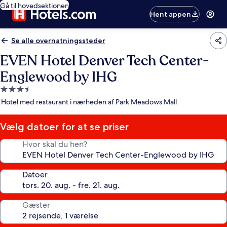
Gå til hovedsektionen
Hent appen
Se alle overnatningssteder
EVEN Hotel Denver Tech Center-
Englewood by IHG
3.5-
stjernet
Hotel med restaurant i nærheden af Park Meadows Mall
overnatningssted
Vælg datoer for at se priser
Hvor skal du hen?
Datoer
Gæster