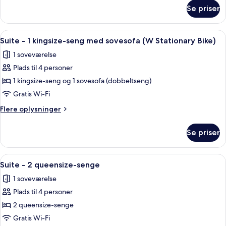
om
-
Se priser
Standardværelse
handicapvenligt
-
(Mobility,
2
Indlæs
Et hotelværelse med seng, skrivebord,
6
Accessible
queensize-
Suite - 1 kingsize-seng med sovesofa (W Stationary Bike)
alle
senge
Tub)
1 soveværelse
-
billeder
handicapvenligt
Plads til 4 personer
af
(Mobility,
Suite
1 kingsize-seng og 1 sovesofa (dobbeltseng)
Accessible
-
Tub)
Gratis Wi-Fi
1
Flere
Flere oplysninger
kingsize-
oplysninger
seng
om
Se priser
Suite
med
-
sovesofa
1
Indlæs
Et hotelværelse med en stor seng, et 
(W
5
kingsize-
Suite - 2 queensize-senge
alle
seng
Stationary
1 soveværelse
med
billeder
Bike)
sovesofa
Plads til 4 personer
af
(W
Suite
2 queensize-senge
Stationary
-
Bike)
Gratis Wi-Fi