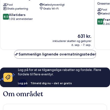
Tech
Inn
Greenwo
Pool
Kæledyrsvenligt
Center
&
Gratis parkering
Gratis Wi-Fi
Greenwood
Suites
Pool
Kæledy
Village
by
8.0
Alletiders
8,0
Wyndh
ud
1.012 anmeldelser
9.0
Fre
9,0
Denver
af
ud
2.26
Tech
10,
af
Center
Alletiders,
10,
Prisen
631 kr.
Greenw
1.012
Fremrag
er
Village
anmeldelser
inkluderer skatter og gebyrer
2.263
631 kr.
6. sep. - 7. sep.
anmelde
Sammenlign lignende overnatningssteder
Log på for at se tilgængelige rabatter og fordele. Flere
fordele til flere eventyr.
Log på
Tilmeld dig nu – det er gratis
Om området