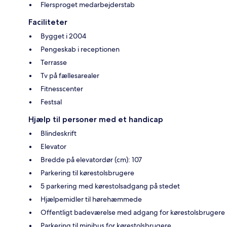
Flersproget medarbejderstab
Faciliteter
Bygget i 2004
Pengeskab i receptionen
Terrasse
Tv på fællesarealer
Fitnesscenter
Festsal
Hjælp til personer med et handicap
Blindeskrift
Elevator
Bredde på elevatordør (cm): 107
Parkering til kørestolsbrugere
5 parkering med kørestolsadgang på stedet
Hjælpemidler til hørehæmmede
Offentligt badeværelse med adgang for kørestolsbrugere
Parkering til minibus for kørestolsbrugere