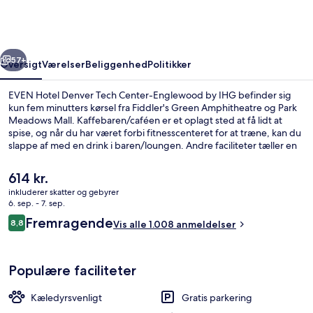
Tech
Center-
Englewood
rige
Næste
by
57+
Oversigt
Værelser
Beliggenhed
Politikker
IHG
EVEN Hotel Denver Tech Center-Englewood by IHG befinder sig
kun fem minutters kørsel fra Fiddler's Green Amphitheatre og Park
Meadows Mall. Kaffebaren/caféen er et oplagt sted at få lidt at
spise, og når du har været forbi fitnesscenteret for at træne, kan du
slappe af med en drink i baren/loungen. Andre faciliteter tæller en
snackbar/deli og en terrasse. Rejsende har kun godt at sige om
stedets hjælpsomme personale og beliggenhed.
Den
614 kr.
Overnatningsstedet ligger kun en kort gåtur fra offentlig transport:
nuværende
inkluderer skatter og gebyrer
Dry Creek Station ligger 13 minutter derfra.
pris
6. sep. - 7. sep.
Terrasse/gårdhave
er
Anmeldelser
Fremragende
8,8
Vis alle 1.008 anmeldelser
614 kr.
8,8 ud af 10.
Populære faciliteter
Kæledyrsvenligt
Gratis parkering