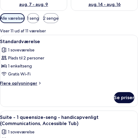
aug. 7 - aug. 9
aug. 14 - aug. 16
Tilgængelige
Alle værelser
1 seng
2 senge
filtre
for
Viser 11 ud af 11 værelser
værelser
Indlæs
En pænt redt seng med hvide sengetøj
7
Standardværelse
alle
1 soveværelse
billeder
Plads til 2 personer
af
Standardværelse
1 enkeltseng
Gratis Wi-Fi
Flere
Flere oplysninger
oplysninger
om
Se priser
Standardværelse
Indlæs
Et hotelværelse med en seng, et fjer
9
Suite - 1 queensize-seng - handicapvenligt
alle
(Communications, Accessible Tub)
billeder
1 soveværelse
af