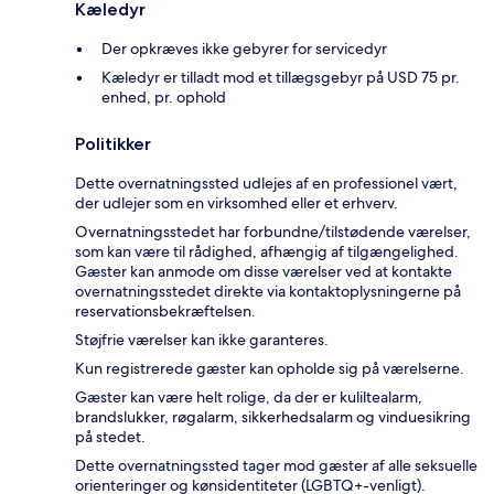
Kæledyr
Der opkræves ikke gebyrer for servicedyr
Kæledyr er tilladt mod et tillægsgebyr på USD 75 pr.
enhed, pr. ophold
Politikker
Dette overnatningssted udlejes af en professionel vært,
der udlejer som en virksomhed eller et erhverv.
Overnatningsstedet har forbundne/tilstødende værelser,
som kan være til rådighed, afhængig af tilgængelighed.
Gæster kan anmode om disse værelser ved at kontakte
overnatningsstedet direkte via kontaktoplysningerne på
reservationsbekræftelsen.
Støjfrie værelser kan ikke garanteres.
Kun registrerede gæster kan opholde sig på værelserne.
Gæster kan være helt rolige, da der er kuliltealarm,
brandslukker, røgalarm, sikkerhedsalarm og vinduesikring
på stedet.
Dette overnatningssted tager mod gæster af alle seksuelle
orienteringer og kønsidentiteter (LGBTQ+-venligt).