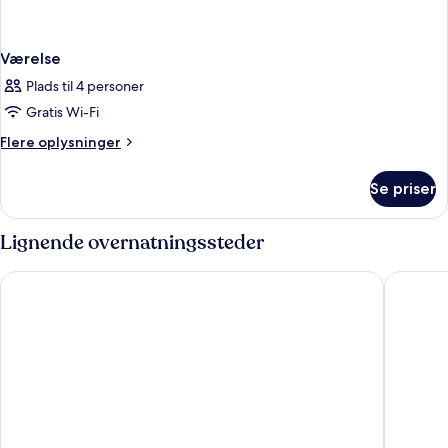
Værelse
Plads til 4 personer
Gratis Wi-Fi
Flere
Flere oplysninger
oplysninger
om
Se priser
Værelse
Lignende overnatningssteder
Rove Downtown Dubai
Leva Hot