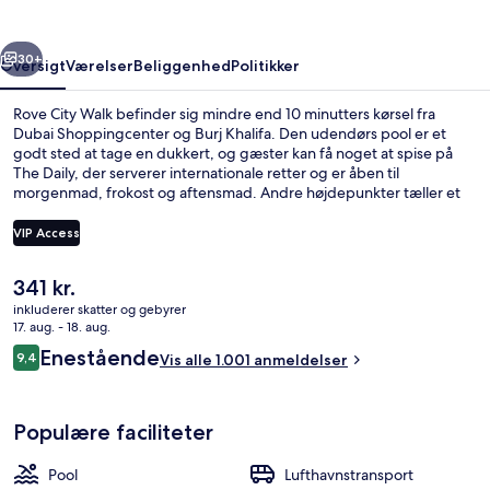
rige
Næste
30+
Oversigt
Værelser
Beliggenhed
Politikker
Rove City Walk befinder sig mindre end 10 minutters kørsel fra
Dubai Shoppingcenter og Burj Khalifa. Den udendørs pool er et
godt sted at tage en dukkert, og gæster kan få noget at spise på
The Daily, der serverer internationale retter og er åben til
morgenmad, frokost og aftensmad. Andre højdepunkter tæller et
døgnåbent fitnesscenter og en bar/lounge. Rejsende er vilde med
stedets hjælpsomme personale og centrale beliggenhed.
VIP Access
Overnatningsstedet ligger kun en kort gåtur fra offentlig transport:
Burj Khalifa - Dubai Mall Metrostation ligger 13 minutter derfra.
Den
341 kr.
Udendørs pool, åben fra kl. 08.00 til kl
nuværende
inkluderer skatter og gebyrer
pris
17. aug. - 18. aug.
er
Anmeldelser
Enestående
9,4
Vis alle 1.001 anmeldelser
341 kr.
9,4 ud af 10.
Populære faciliteter
Pool
Lufthavnstransport