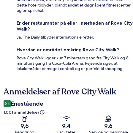
dette hotel tilbyder, blandt andet et døgnåbent fitnesscenter
og en spillehal.
Er der restauranter på eller i nærheden af Rove City
Walk?
Ja, The Daily tilbyder internationale retter.
Hvordan er området omkring Rove City Walk?
Rove City Walk ligger kun 7 minutters gang fra City Walk og 8
minutters gang fra Coca-Cola Arena. Rejsende siger, at
lokalområdet er meget centralt og er perfekt til shopping.
Anmeldelser af Rove City Walk
Anmeldelser
Enestående
9,4
1.001 anmeldelser
9,6
9,4
9,6
Rengøring
Faciliteter
Service og personale