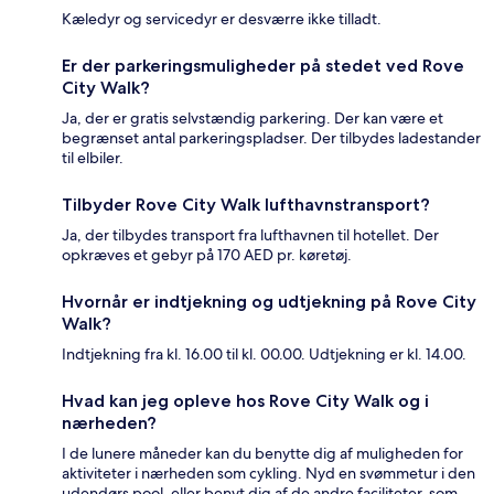
Kæledyr og servicedyr er desværre ikke tilladt.
Er der parkeringsmuligheder på stedet ved Rove
City Walk?
Ja, der er gratis selvstændig parkering. Der kan være et
begrænset antal parkeringspladser. Der tilbydes ladestander
til elbiler.
Tilbyder Rove City Walk lufthavnstransport?
Ja, der tilbydes transport fra lufthavnen til hotellet. Der
opkræves et gebyr på 170 AED pr. køretøj.
Hvornår er indtjekning og udtjekning på Rove City
Walk?
Indtjekning fra kl. 16.00 til kl. 00.00. Udtjekning er kl. 14.00.
Hvad kan jeg opleve hos Rove City Walk og i
nærheden?
I de lunere måneder kan du benytte dig af muligheden for
aktiviteter i nærheden som cykling. Nyd en svømmetur i den
udendørs pool, eller benyt dig af de andre faciliteter, som