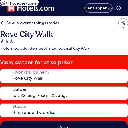
Gå til hovedsektionen
Hent appen
Se alle overnatningssteder
Rove City Walk
3.0-
stjernet
Hotel med udendørs pool i nærheden af City Walk
overnatningssted
Vælg datoer for at se priser
Hvor skal du hen?
Datoer
Gæster
Søg