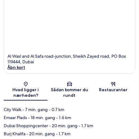
Al Wasl and Al Safa road-junction, Sheikh Zayed road, PO Box
119444, Dubai
Åbn kort
Kort
Hvad ligger i
Sådan kommer du
Restauranter
nærheden?
rundt
City Walk
- 7 min. gang
- 0.7 km
Emaar Plads
- 18 min. gang
- 1.6 km
Dubai Shoppingcenter
- 20 min. gang
- 1.7 km
Burj Khalifa
- 20 min. gang
- 1.7 km