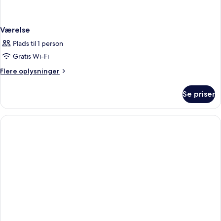
Værelse
Plads til 1 person
Gratis Wi-Fi
Flere
Flere oplysninger
oplysninger
om
Se priser
Værelse