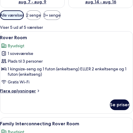
aug. 7 - aug. 9
aug. 14 - aug. 16
Tilgængelige
Alle værelser
2 senge
3+ senge
filtre
for
Viser 5 ud af 5 værelser
værelser
Indlæs
Et hotelværelse med to senge, et skri
5
Rover Room
alle
Byudsigt
billeder
1 soveværelse
af
Rover
Plads til 3 personer
Room
1 kingsize-seng og 1 futon (enkeltseng) ELLER 2 enkeltsenge og 1
futon (enkeltseng)
Gratis Wi-Fi
Flere
Flere oplysninger
oplysninger
om
Se priser
Rover
Room
Indlæs
Et hotelværelse med to senge, et skri
5
Family Interconnecting Rover Room
alle
Byudsigt