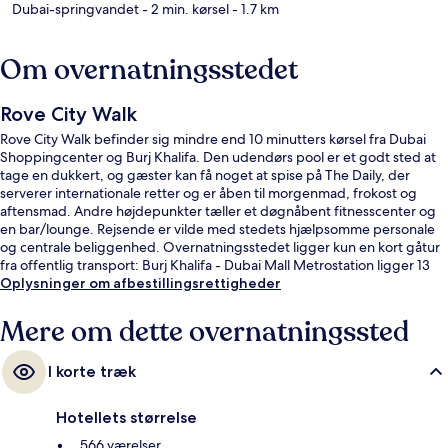
Dubai-springvandet
- 2 min. kørsel
- 1.7 km
Om overnatningsstedet
Rove City Walk
Rove City Walk befinder sig mindre end 10 minutters kørsel fra Dubai
Shoppingcenter og Burj Khalifa. Den udendørs pool er et godt sted at
tage en dukkert, og gæster kan få noget at spise på The Daily, der
serverer internationale retter og er åben til morgenmad, frokost og
aftensmad. Andre højdepunkter tæller et døgnåbent fitnesscenter og
en bar/lounge. Rejsende er vilde med stedets hjælpsomme personale
og centrale beliggenhed. Overnatningsstedet ligger kun en kort gåtur
fra offentlig transport: Burj Khalifa - Dubai Mall Metrostation ligger 13
minutter derfra.
Oplysninger om afbestillingsrettigheder
Mere om dette overnatningssted
I korte træk
Hotellets størrelse
566 værelser