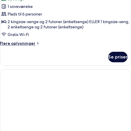
billeder
1 soveværelse
af
Family
Plads til 6 personer
Interconnecting
2 kingsize-senge og 2 futoner (enkeltsenge) ELLER 1 kingsize-seng,
2 enkeltsenge og 2 futoner (enkeltsenge)
Rover
Room
Gratis Wi-Fi
Flere
Flere oplysninger
oplysninger
om
Se priser
Family
Interconnecting
Rover
Room