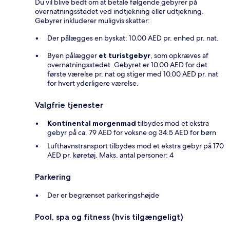
Du vil blive bedt om at betale følgende gebyrer på
overnatningsstedet ved indtjekning eller udtjekning.
Gebyrer inkluderer muligvis skatter:
Der pålægges en byskat: 10.00 AED pr. enhed pr. nat.
Byen pålægger
et turistgebyr
, som opkræves af
overnatningsstedet. Gebyret er 10.00 AED for det
første værelse pr. nat og stiger med 10.00 AED pr. nat
for hvert yderligere værelse.
Valgfrie tjenester
Kontinental morgenmad
tilbydes mod et ekstra
gebyr på ca. 79 AED for voksne og 34.5 AED for børn
Lufthavnstransport tilbydes mod et ekstra gebyr på 170
AED pr. køretøj. Maks. antal personer: 4
Parkering
Der er begrænset parkeringshøjde
Pool, spa og fitness (hvis tilgængeligt)