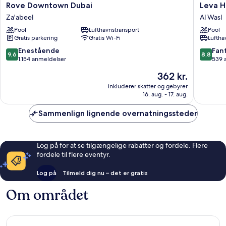
Rove
Leva
Rove Downtown Dubai
Leva H
Downtown
Hotel
Za'abeel
Al Wasl
Dubai
and
Pool
Lufthavnstransport
Pool
Za'abeel
Suites,
Gratis parkering
Gratis Wi-Fi
Luftha
Mazaya
Centre
9.6
8.8
Enestående
Fant
9,6
8,8
Al
ud
ud
1.154 anmeldelser
539 
Wasl
af
af
Prisen
362 kr.
10,
10,
er
Enestående,
Fantasti
inkluderer skatter og gebyrer
362 kr.
16. aug. - 17. aug.
1.154
539
anmeldelser
anmelde
Sammenlign lignende overnatningssteder
Log på for at se tilgængelige rabatter og fordele. Flere
fordele til flere eventyr.
Log på
Tilmeld dig nu – det er gratis
Om området