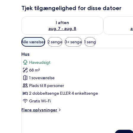
Tjek tilgængelighed for disse datoer
Tjek tilgængelighed for i aften aug. 7 - aug. 8
Tjek tilgænge
I aften
aug. 7 - aug. 8
a
Tilgængelige
Alle værelser
2 senge
3+ senge
1 seng
filtre
Indlæs
Et udendørs spiseområde med e
for
9
Hus
alle
værelser
Haveudsigt
billeder
68 m²
af
Hus
1 soveværelse
Plads til 8 personer
2 dobbeltsenge ELLER 4 enkeltsenge
Gratis Wi-Fi
Flere
Flere oplysninger
oplysninger
om
Hus