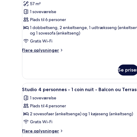
Terrasse
+
57 m²
af
-
1
Hus
1 soveværelse
coin
Climatisé
-
nuit
Plads til 6 personer
-
-
2
1 dobbeltseng, 2 enkeltsenge, 1 udtræksseng (enkeltse
Rénové
Balcon
soveværelser
og 1 sovesofa (enkeltseng)
ou
-
Gratis Wi-Fi
Terrasse
have-
-
Flere
Flere oplysninger
Climatisé
område
oplysninger
-
om
Rénové
Hus
Se prise
-
2
soveværelser
Indlæs
Fladskærms-tv, bordtennisbor
7
-
Studio 4 personnes - 1 coin nuit - Balcon ou Terra
alle
have-
1 soveværelse
område
billeder
Plads til 4 personer
af
Studio
2 sovesofaer (enkeltsenge) og 1 køjeseng (enkeltseng)
4
Gratis Wi-Fi
personnes
Flere
Flere oplysninger
-
oplysninger