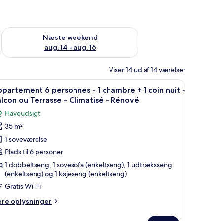
d aug. 7 - aug. 9
Tjek tilgængelighed for næste weekend aug. 14 - aug. 16
Næste weekend
aug. 14 - aug. 16
Viser 14 ud af 14 værelser
rd og en balkon med udsigt til træer.
ndlæs
En moderne stue med sofa, lænestol og et lill
10
partement 6 personnes - 1 chambre + 1 coin nuit -
le
lcon ou Terrasse - Climatisé - Rénové
illeder
Haveudsigt
f
35 m²
ppartement
1 soveværelse
ersonnes
Plads til 6 personer
1 dobbeltseng, 1 sovesofa (enkeltseng), 1 udtræksseng
(enkeltseng) og 1 køjeseng (enkeltseng)
hambre
Gratis Wi-Fi
ere
ere oplysninger
lysninger
m
oin