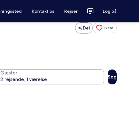
tningssted
Kontakt os
Rejser
Log på
Del
Gem
Gæster
Søg