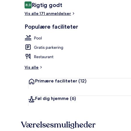
Anmeldelser
Rigtig godt
8,0
8,0 ud af 10.
Vis alle 171 anmeldelser
Sæsonbestemt
Populære faciliteter
Pool
Gratis parkering
Restaurant
Vis alle
Primære faciliteter
(12)
Føl dig hjemme
(6)
Værelsesmuligheder