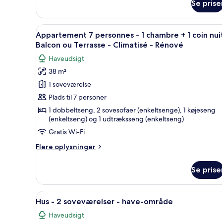
Se prise
Indlæs
En stue med sofa, et lille bord
10
Appartement 7 personnes - 1 chambre + 1 coin nuit
alle
Balcon ou Terrasse - Climatisé - Rénové
billeder
Haveudsigt
af
38 m²
Appartement
1 soveværelse
7
personnes
Plads til 7 personer
-
1 dobbeltseng, 2 sovesofaer (enkeltsenge), 1 køjeseng
(enkeltseng) og 1 udtræksseng (enkeltseng)
1
chambre
Gratis Wi-Fi
+
Flere
Flere oplysninger
1
oplysninger
om
coin
Se prise
Appartement
nuit
7
-
personnes
Indlæs
En lys og indbydende stue og s
Balcon
9
-
Hus - 2 soveværelser - have-område
alle
1
ou
Haveudsigt
chambre
billeder