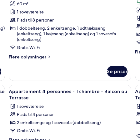
Rénové
C
Balcon
+
60 m²
af
a
-
ou
1
Hus
S
1 soveværelse
Terrasse
co
R
-
4
-
nu
Plads til 8 personer
Climatisé
-
2
p
ng)
1 dobbeltseng, 2 enkeltsenge, 1 udtræksseng
-
Ba
soveværelser
c
(enkeltseng), 1 køjeseng (enkeltseng) og 1 sovesofa
Rénové
-
(enkeltseng)
-
n
Cl
have-
Gratis Wi-Fi
-
-
Fl
Fl
R
område
B
Flere
Flere oplysninger
op
o
oplysninger
o
om
St
T
r
Se priser
Hus
4
-
-
pe
C
2
co
d, bøger
Indlæs
En balkon med et bord dækket til the, 
I
7
soveværelser
-
nu
sse
Appartement 4 personnes - 1 chambre - Balcon ou
A
alle
al
-
-
Terrasse
Te
R
have-
billeder
b
Ba
1 soveværelse
område
o
af
a
Te
Plads til 4 personer
Appartement
A
-
2 enkeltsenge og 1 sovesofa (dobbeltseng)
4
5
Cl
personnes
-
p
Gratis Wi-Fi
R
-
-
Flere
Flere oplysninger