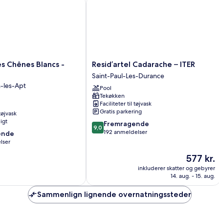
Chênes Blancs - Camping
Resid’artel Cadarache – ITER
Balcon
+
1
coin
nuit
-
Balcon
Resid’artel
s Chênes Blancs -
Resid’artel Cadarache – ITER
Cadarache
Saint-Paul-Les-Durance
–
n-les-Apt
Pool
ITER
Tekøkken
Saint-
Faciliteter til tøjvask
Paul-
Gratis parkering
 tøjvask
Les-
igt
9.0
Fremragende
Durance
9,0
ud
192 anmeldelser
ende
af
lser
10,
Prisen
577 kr.
Fremragende,
er
192
,
inkluderer skatter og gebyrer
577 kr.
anmeldelser
14. aug. - 15. aug.
Sammenlign lignende overnatningssteder