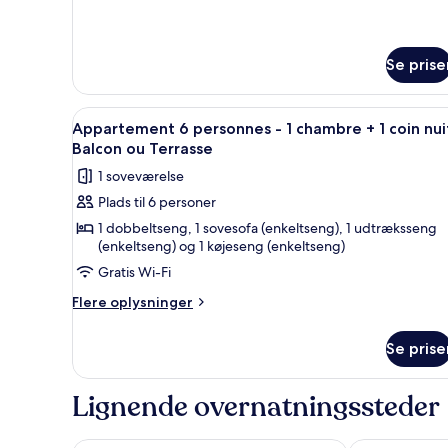
1
om
Studio
coin
4
nuit
Se prise
personnes
-
-
1
Balcon
Indlæs
Et hotelværelse med spiseplad
coin
8
Appartement 6 personnes - 1 chambre + 1 coin nui
ou
alle
nuit
Balcon ou Terrasse
Terrasse
-
billeder
1 soveværelse
Balcon
af
ou
Plads til 6 personer
Appartement
Terrasse
1 dobbeltseng, 1 sovesofa (enkeltseng), 1 udtræksseng
6
(enkeltseng) og 1 køjeseng (enkeltseng)
personnes
Gratis Wi-Fi
-
1
Flere
Flere oplysninger
oplysninger
chambre
om
+
Se prise
Appartement
1
6
coin
personnes
Lignende overnatningssteder
-
nuit
1
-
chambre