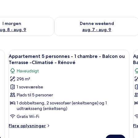
lighed for i morgen aug. 8 - aug. 9
Tjek tilgængelighed for denne weeken
I morgen
Denne weekend
ug. 8 - aug. 9
aug. 7 - aug. 9
t træbord, stole, en kande glas og en bakke.
Indlæs
En moderne stue med sofa, et rundt bo
I
7
Appartement 5 personnes - 1 chambre - Balcon ou
Ap
alle
al
Terrasse -Climatisé - Rénové
Ba
billeder
b
Haveudsigt
af
a
296 m²
Appartement
A
1 soveværelse
5
6
personnes
p
Plads til 5 personer
-
-
1 dobbeltseng, 2 sovesofaer (enkeltsenge) og 1
udtræksseng (enkeltseng)
1
1
chambre
c
Gratis Wi-Fi
-
+
Flere
Fl
Flere oplysninger
Fl
Balcon
1
oplysninger
op
om
o
ou
c