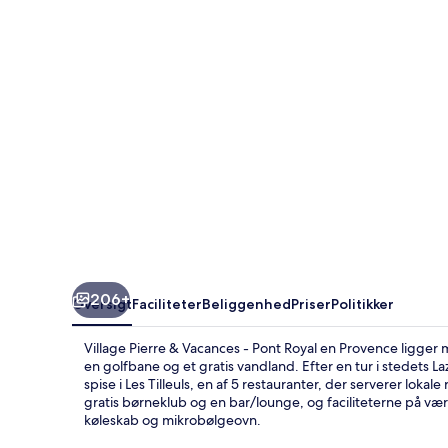
-
Pont
Royal
en
Provence
206+
Oversigt
Faciliteter
Beliggenhed
Priser
Politikker
Village Pierre & Vacances - Pont Royal en Provence ligger 
en golfbane og et gratis vandland. Efter en tur i stedets 
spise i Les Tilleuls, en af 5 restauranter, der serverer lok
gratis børneklub og en bar/lounge, og faciliteterne på væ
køleskab og mikrobølgeovn.