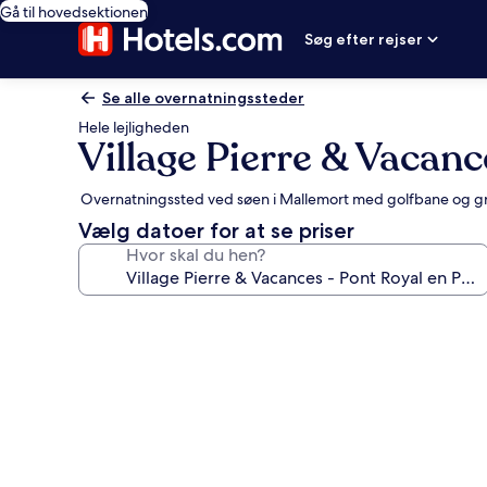
Gå til hovedsektionen
Søg efter rejser
Se alle overnatningssteder
Hele lejligheden
Village Pierre & Vacan
Overnatningssted ved søen i Mallemort med golfbane og gr
Vælg datoer for at se priser
Hvor skal du hen?
Billedgalleri
for
Village
Pierre
&
Vacances