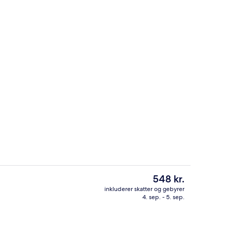
er, der serverer morgenmad, frokost og aftensmad
Udsigt fra overnatningsstedet
Den
548 kr.
nuværende
inkluderer skatter og gebyrer
pris
4. sep. - 5. sep.
sstedets facade
Udendørsområde
er
548 kr.