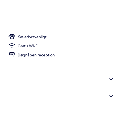
 udendørs pool, parasoller, liggestole
Kæledyrsvenligt
Gratis Wi-Fi
Døgnåben reception