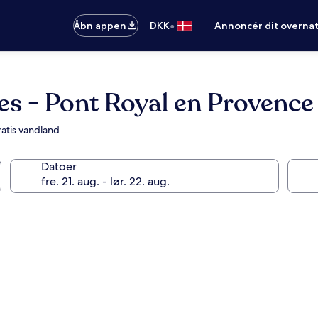
•
Åbn appen
DKK
Annoncér dit overna
ces - Pont Royal en Provence
atis vandland
Datoer