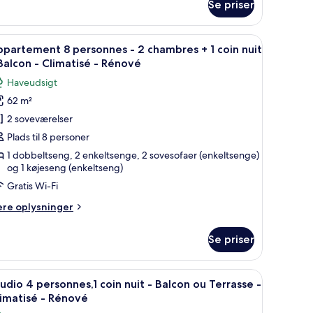
Se priser
partement
uit
rsonnes
 bord.
 med stole, et køkkenområde med mikroovn samt en balkon med bord og sto
ndlæs
Et hotelværelse med spiseplads, sofa, fjernsy
alcon
12
partement 8 personnes - 2 chambres + 1 coin nuit
le
u
Balcon - Climatisé - Rénové
hambre
illeder
errasse
Haveudsigt
f
62 m²
ppartement
in
limatisé
2 soveværelser
it
ersonnes
Plads til 8 personer
énové
lcon
1 dobbeltseng, 2 enkeltsenge, 2 sovesofaer (enkeltsenge)
u
og 1 køjeseng (enkeltseng)
rrasse
hambres
Gratis Wi-Fi
imatisé
ere
ere oplysninger
lysninger
énové
m
oin
Se priser
partement
uit
rsonnes
urv er synligt.
an.
ndlæs
En moderne stue med spiseområde, sofa og b
alcon
9
udio 4 personnes,1 coin nuit - Balcon ou Terrasse -
le
imatisé - Rénové
ambres
illeder