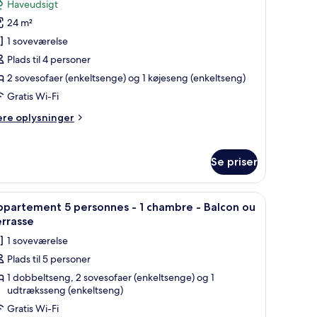
limatisé
Haveudsigt
f
24 m²
tudio
in
énové
1 soveværelse
it
ersonnes,1
Plads til 4 personer
lcon
oin
2 sovesofaer (enkeltsenge) og 1 køjeseng (enkeltseng)
uit
imatisé
Gratis Wi-Fi
ere
ere oplysninger
énové
alcon
lysninger
u
m
udio
errasse
Se priser
rsonnes,1
limatisé
in
stole og udsigt over et grønt landskab.
ndlæs
Et hotelværelse med balkon, et spisebord dæk
8
it
ppartement 5 personnes - 1 chambre - Balcon ou
le
rrasse
énové
illeder
lcon
1 soveværelse
u
f
rrasse
Plads til 5 personer
ppartement
1 dobbeltseng, 2 sovesofaer (enkeltsenge) og 1
imatisé
udtræksseng (enkeltseng)
ersonnes
énové
Gratis Wi-Fi