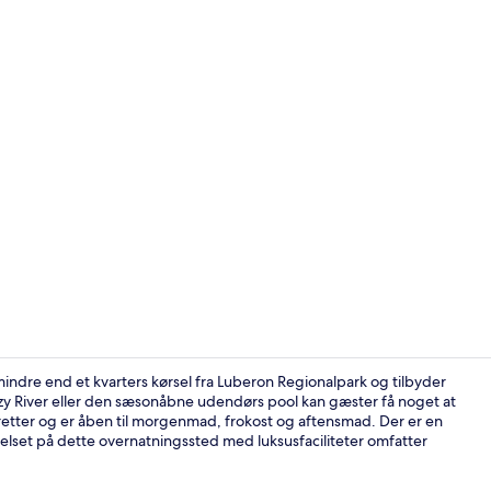
5 restaurant
mindre end et kvarters kørsel fra Luberon Regionalpark og tilbyder
Lazy River eller den sæsonåbne udendørs pool kan gæster få noget at
ale retter og er åben til morgenmad, frokost og aftensmad. Der er en
Overnatning
relset på dette overnatningssted med luksusfaciliteter omfatter