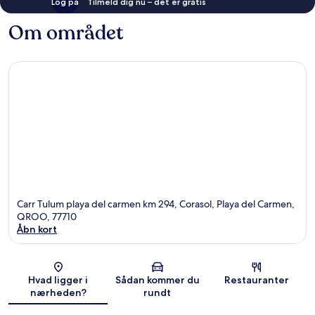
Log på
Tilmeld dig nu – det er gratis
Om området
Carr Tulum playa del carmen km 294, Corasol, Playa del Carmen,
QROO, 77710
Åbn kort
Kort
Hvad ligger i
Sådan kommer du
Restauranter
nærheden?
rundt