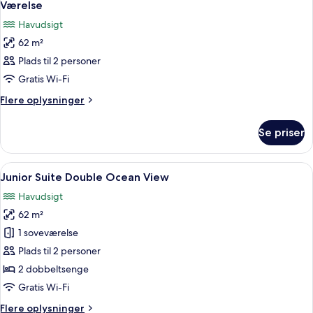
Værelse
Havudsigt
62 m²
Plads til 2 personer
Gratis Wi-Fi
Flere
Flere oplysninger
oplysninger
om
Se priser
Værelse
Indlæs
Et hotelværelse med to senge, en sofa, et
7
Junior Suite Double Ocean View
alle
Havudsigt
billeder
62 m²
af
Junior
1 soveværelse
Suite
Plads til 2 personer
Double
2 dobbeltsenge
Ocean
Gratis Wi-Fi
View
Flere
Flere oplysninger