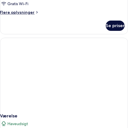
Gratis Wi-Fi
Flere
Flere oplysninger
oplysninger
om
Se priser
Værelse
Værelse
Haveudsigt