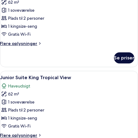
62 m²
af
Junior
1 soveværelse
Suite
Plads til 2 personer
King
1 kingsize-seng
Ocean
Gratis Wi-Fi
View
Flere
Flere oplysninger
oplysninger
om
Se priser
Junior
Suite
King
Indlæs
Et moderne hotelværelse med en stor se
6
Ocean
Junior Suite King Tropical View
alle
View
Haveudsigt
billeder
62 m²
af
Junior
1 soveværelse
Suite
Plads til 2 personer
King
1 kingsize-seng
Tropical
Gratis Wi-Fi
View
Flere
Flere oplysninger