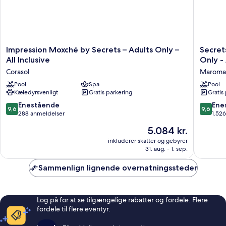
Impression
Secrets
Impression Moxché by Secrets – Adults Only –
Secret
Moxché
Maroma
All Inclusive
Only - 
by
Beach
Corasol
Maroma
Secrets
Riviera
–
Pool
Spa
Cancun
Pool
Kæledyrsvenligt
Gratis parkering
Gratis
Adults
-
Only
Adults
9.6
9.6
Enestående
Ene
9,6
9,6
–
Only
ud
ud
288 anmeldelser
1.52
All
-
af
af
Prisen
5.084 kr.
Inclusive
All
10,
10,
er
Corasol
inclusive
Enestående,
Eneståe
inkluderer skatter og gebyrer
5.084 kr.
Maroma
31. aug. - 1. sep.
288
1.526
anmeldelser
anmelde
Sammenlign lignende overnatningssteder
Log på for at se tilgængelige rabatter og fordele. Flere
fordele til flere eventyr.