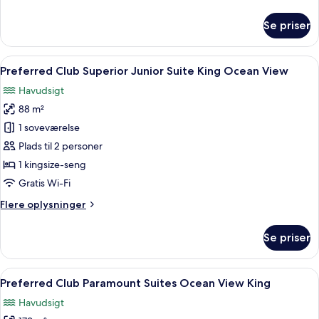
oplysninger
Front
om
Se priser
Preferred
Club
Junior
Indlæs
Et moderne udendørs opholdsområde m
7
Suite
Preferred Club Superior Junior Suite King Ocean View
alle
King
Havudsigt
Ocean
billeder
Front
88 m²
af
Preferred
1 soveværelse
Club
Plads til 2 personer
Superior
1 kingsize-seng
Junior
Gratis Wi-Fi
Suite
Flere
Flere oplysninger
King
oplysninger
Ocean
om
Se priser
View
Preferred
Club
Superior
Indlæs
Et moderne hotelværelse med en stor sen
7
Junior
Preferred Club Paramount Suites Ocean View King
alle
Suite
Havudsigt
King
billeder
Ocean