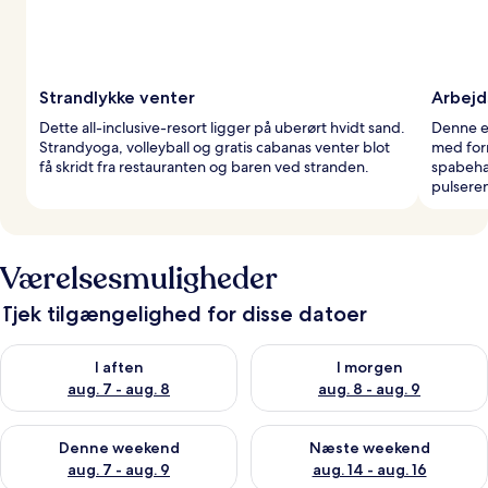
Strandlykke venter
Arbejd
Dette all-inclusive-resort ligger på uberørt hvidt sand.
Denne e
Strandyoga, volleyball og gratis cabanas venter blot
med for
få skridt fra restauranten og baren ved stranden.
spabehan
pulsere
Værelsesmuligheder
Tjek tilgængelighed for disse datoer
Tjek tilgængelighed for i aften aug. 7 - aug. 8
Tjek tilgængelighed for i morg
I aften
I morgen
aug. 7 - aug. 8
aug. 8 - aug. 9
Tjek tilgængelighed for denne weekend aug. 7 - aug. 9
Tjek tilgængelighed for næste
Denne weekend
Næste weekend
aug. 7 - aug. 9
aug. 14 - aug. 16