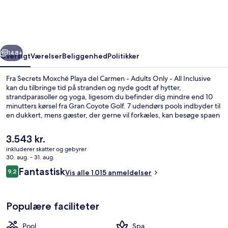
del
Carmen
-
rige
Næste
Adults
148+
Oversigt
Værelser
Beliggenhed
Politikker
Only
Fra Secrets Moxché Playa del Carmen - Adults Only - All Inclusive
-
kan du tilbringe tid på stranden og nyde godt af hytter,
strandparasoller og yoga, ligesom du befinder dig mindre end 10
All
minutters kørsel fra Gran Coyote Golf. 7 udendørs pools indbyder til
Inclusive
en dukkert, mens gæster, der gerne vil forkæles, kan besøge spaen
for at nyde godt af deep tissue-massage, body wrap-behandlinger
og manicure og pedicure. Market Cafe, en af 10 restauranter,
Den
3.543 kr.
serverer internationale retter og er åben til morgenmad og frokost.
nuværende
inkluderer skatter og gebyrer
Andre højdepunkter på dette overnatningssted med
pris
30. aug. - 31. aug.
luksusfaciliteter omfatter 2 poolbarer, en natklub og en strandbar.
Udsigt fra overnatningsstedet
er
Anmeldelser
Rejsende er vilde med stedets pool og hjælpsomme personale.
Fantastisk
9,2
Vis alle 1.015 anmeldelser
3.543 kr.
9,2 ud af 10.
Populære faciliteter
Pool
Spa