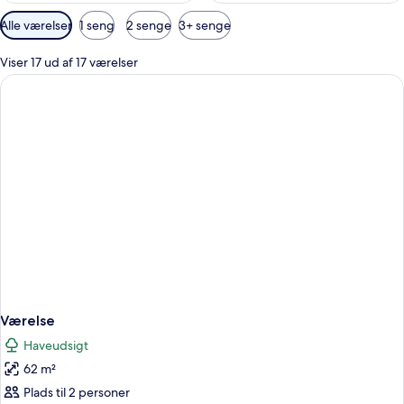
Tilgængelige
Alle værelser
1 seng
2 senge
3+ senge
filtre
for
Viser 17 ud af 17 værelser
værelser
Værelse
Haveudsigt
62 m²
Plads til 2 personer