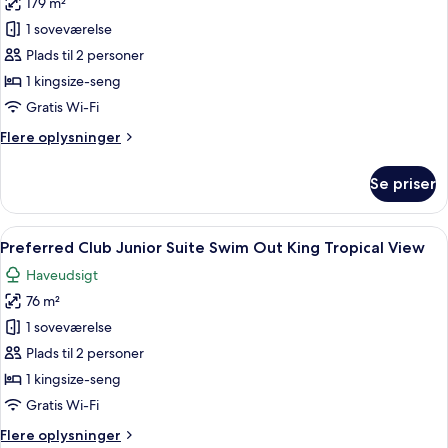
179 m²
af
View
Preferred
1 soveværelse
Club
Plads til 2 personer
Paramount
1 kingsize-seng
Suites
Gratis Wi-Fi
Ocean
Flere
Flere oplysninger
View
oplysninger
King
om
Se priser
Preferred
Club
Paramount
Indlæs
Et moderne hotelværelse med en stor se
6
Suites
Preferred Club Junior Suite Swim Out King Tropical View
alle
Ocean
Haveudsigt
View
billeder
King
76 m²
af
Preferred
1 soveværelse
Club
Plads til 2 personer
Junior
1 kingsize-seng
Suite
Gratis Wi-Fi
Swim
Flere
Flere oplysninger
Out