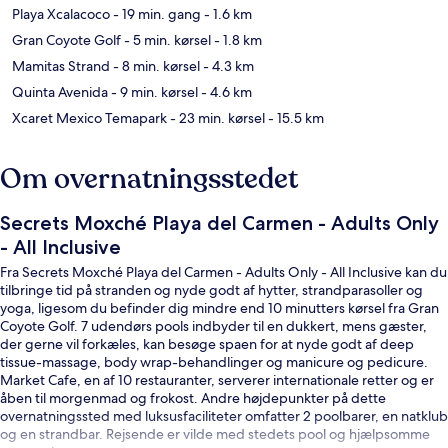
Playa Xcalacoco
- 19 min. gang
- 1.6 km
Gran Coyote Golf
- 5 min. kørsel
- 1.8 km
Mamitas Strand
- 8 min. kørsel
- 4.3 km
Quinta Avenida
- 9 min. kørsel
- 4.6 km
Xcaret Mexico Temapark
- 23 min. kørsel
- 15.5 km
Om overnatningsstedet
Secrets Moxché Playa del Carmen - Adults Only
- All Inclusive
Fra Secrets Moxché Playa del Carmen - Adults Only - All Inclusive kan du
tilbringe tid på stranden og nyde godt af hytter, strandparasoller og
yoga, ligesom du befinder dig mindre end 10 minutters kørsel fra Gran
Coyote Golf. 7 udendørs pools indbyder til en dukkert, mens gæster,
der gerne vil forkæles, kan besøge spaen for at nyde godt af deep
tissue-massage, body wrap-behandlinger og manicure og pedicure.
Market Cafe, en af 10 restauranter, serverer internationale retter og er
åben til morgenmad og frokost. Andre højdepunkter på dette
overnatningssted med luksusfaciliteter omfatter 2 poolbarer, en natklub
og en strandbar. Rejsende er vilde med stedets pool og hjælpsomme