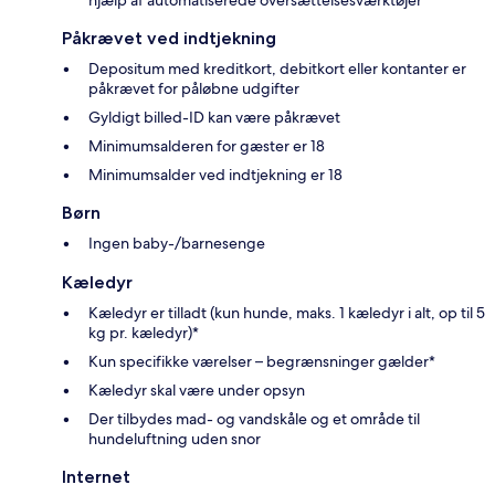
Påkrævet ved indtjekning
Depositum med kreditkort, debitkort eller kontanter er
påkrævet for påløbne udgifter
Gyldigt billed-ID kan være påkrævet
Minimumsalderen for gæster er 18
Minimumsalder ved indtjekning er 18
Børn
Ingen baby-/barnesenge
Kæledyr
Kæledyr er tilladt (kun hunde, maks. 1 kæledyr i alt, op til 5
kg pr. kæledyr)*
Kun specifikke værelser – begrænsninger gælder*
Kæledyr skal være under opsyn
Der tilbydes mad- og vandskåle og et område til
hundeluftning uden snor
Internet