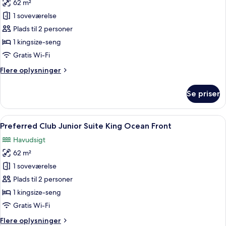
View
62 m²
af
Preferred
1 soveværelse
Club
Plads til 2 personer
Junior
1 kingsize-seng
Suite
Gratis Wi-Fi
King
Flere
Flere oplysninger
Ocean
oplysninger
View
om
Se priser
Preferred
Club
Junior
Indlæs
Et moderne hotelværelse med en stor s
6
Suite
Preferred Club Junior Suite King Ocean Front
alle
King
Havudsigt
Ocean
billeder
View
62 m²
af
Preferred
1 soveværelse
Club
Plads til 2 personer
Junior
1 kingsize-seng
Suite
Gratis Wi-Fi
King
Flere
Flere oplysninger
Ocean