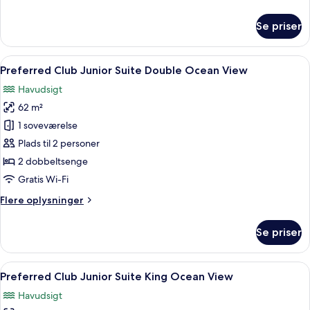
oplysninger
om
Se priser
Junior
Suite
King
Indlæs
Et hotelværelse med to senge, en balk
7
Tropical
Preferred Club Junior Suite Double Ocean View
alle
View
Havudsigt
billeder
62 m²
af
Preferred
1 soveværelse
Club
Plads til 2 personer
Junior
2 dobbeltsenge
Suite
Gratis Wi-Fi
Double
Flere
Flere oplysninger
Ocean
oplysninger
View
om
Se priser
Preferred
Club
Junior
Indlæs
Et moderne hotelværelse med en stor s
6
Suite
Preferred Club Junior Suite King Ocean View
alle
Double
Havudsigt
Ocean
billeder