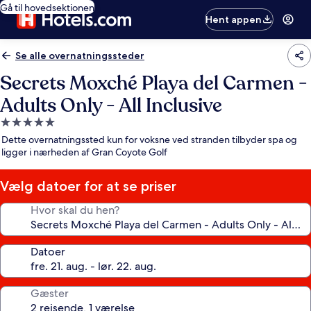
Gå til hovedsektionen
Hent appen
Se alle overnatningssteder
Secrets Moxché Playa del Carmen -
Adults Only - All Inclusive
5.0-
stjernet
Dette overnatningssted kun for voksne ved stranden tilbyder spa og
overnatningssted
ligger i nærheden af Gran Coyote Golf
Vælg datoer for at se priser
Hvor skal du hen?
Datoer
Gæster