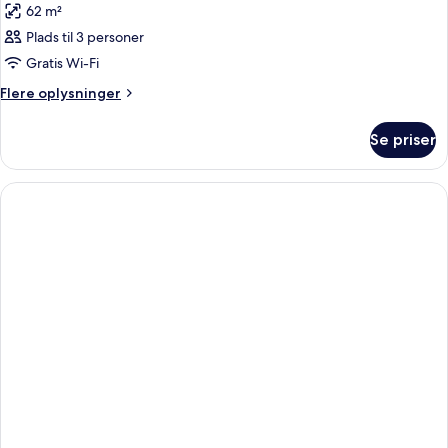
62 m²
Plads til 3 personer
Gratis Wi-Fi
Flere
Flere oplysninger
oplysninger
om
Se priser
Værelse