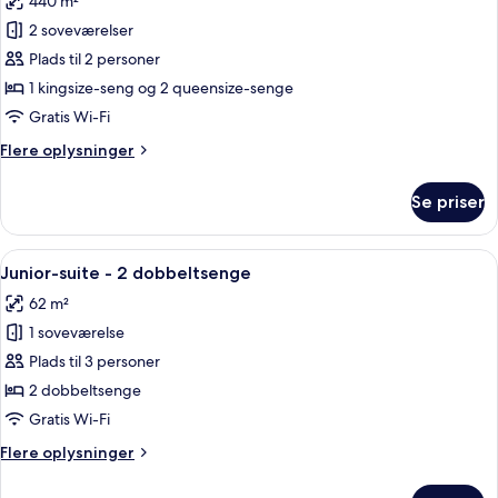
440 m²
af
The
2 soveværelser
Stellar
Plads til 2 personer
Presidential
1 kingsize-seng og 2 queensize-senge
Penthouse
Gratis Wi-Fi
Flere
Flere oplysninger
oplysninger
om
Se priser
The
Stellar
Presidential
Indlæs
Et hotelværelse med to senge, en sofa, et
6
Penthouse
Junior-suite - 2 dobbeltsenge
alle
62 m²
billeder
1 soveværelse
af
Junior-
Plads til 3 personer
suite
2 dobbeltsenge
-
Gratis Wi-Fi
2
Flere
Flere oplysninger
dobbeltsenge
oplysninger
om