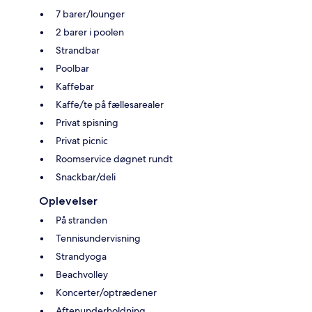
7 barer/lounger
2 barer i poolen
Strandbar
Poolbar
Kaffebar
Kaffe/te på fællesarealer
Privat spisning
Privat picnic
Roomservice døgnet rundt
Snackbar/deli
Oplevelser
På stranden
Tennisundervisning
Strandyoga
Beachvolley
Koncerter/optrædener
Aftenunderholdning