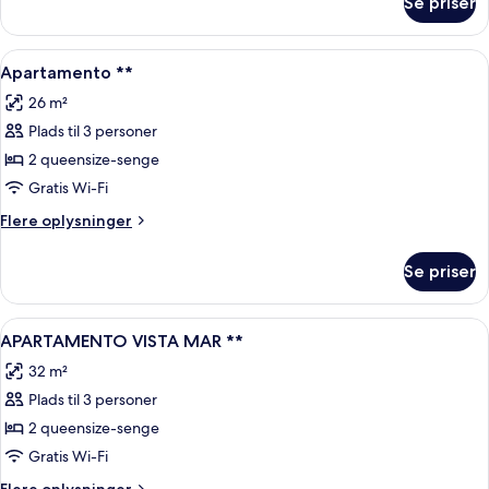
Se priser
Suíte
Superior
Indlæs
Et hotelværelse med seng, skrivebord, 
9
Apartamento **
alle
26 m²
billeder
Plads til 3 personer
af
Apartamento
2 queensize-senge
**
Gratis Wi-Fi
Flere
Flere oplysninger
oplysninger
om
Se priser
Apartamento
**
Indlæs
Et hotelværelse med en seng, et natbo
7
APARTAMENTO VISTA MAR **
alle
32 m²
billeder
Plads til 3 personer
af
APARTAMENTO
2 queensize-senge
VISTA
Gratis Wi-Fi
MAR
Flere