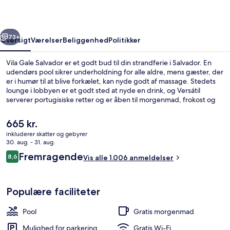
rige
Næste
73+
Oversigt
Værelser
Beliggenhed
Politikker
Vila Gale Salvador er et godt bud til din strandferie i Salvador. En
udendørs pool sikrer underholdning for alle aldre, mens gæster, der
er i humør til at blive forkælet, kan nyde godt af massage. Stedets
lounge i lobbyen er et godt sted at nyde en drink, og Versátil
serverer portugisiske retter og er åben til morgenmad, frokost og
aftensmad. Andre højdepunkter på dette hotel med
luksusfaciliteter tæller en bar ved poolen, et fitnesscenter og en
Den
665 kr.
sauna. Rejsende har kun godt at sige om stedets hjælpsomme
nuværende
inkluderer skatter og gebyrer
personale.
pris
30. aug. - 31. aug.
Suíte Superior | Udsigt fra værelset
er
Anmeldelser
Fremragende
8,6
Vis alle 1.006 anmeldelser
665 kr.
8,6 ud af 10.
Populære faciliteter
Pool
Gratis morgenmad
Mulighed for parkering
Gratis Wi-Fi