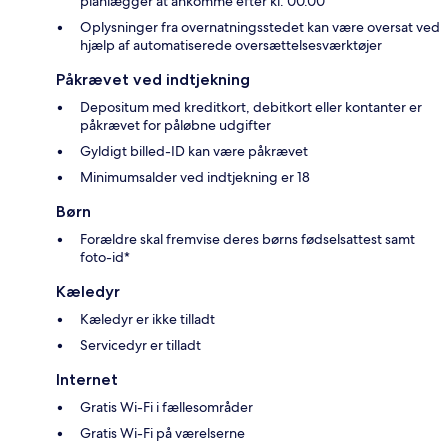
planlægger at ankomme efter kl. 00.00
Oplysninger fra overnatningsstedet kan være oversat ved
hjælp af automatiserede oversættelsesværktøjer
Påkrævet ved indtjekning
Depositum med kreditkort, debitkort eller kontanter er
påkrævet for påløbne udgifter
Gyldigt billed-ID kan være påkrævet
Minimumsalder ved indtjekning er 18
Børn
Forældre skal fremvise deres børns fødselsattest samt
foto-id*
Kæledyr
Kæledyr er ikke tilladt
Servicedyr er tilladt
Internet
Gratis Wi-Fi i fællesområder
Gratis Wi-Fi på værelserne