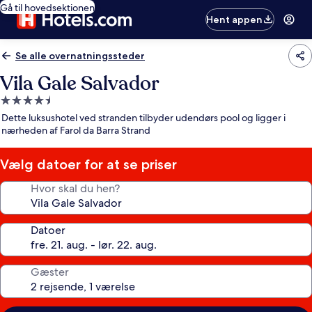
Gå til hovedsektionen
Hent appen
Se alle overnatningssteder
Vila Gale Salvador
4.5-
stjernet
Dette luksushotel ved stranden tilbyder udendørs pool og ligger i
overnatningssted
nærheden af Farol da Barra Strand
Vælg datoer for at se priser
Hvor skal du hen?
Datoer
Gæster