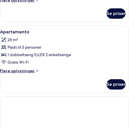
Flere oplysninger
**
oplysninger
om
Se priser
APARTAMENTO
VISTA
MAR
Indlæs
Et hotelværelse med seng, skrivebord 
7
**
Apartamento
alle
26 m²
billeder
Plads til 3 personer
af
Apartamento
1 dobbeltseng ELLER 2 enkeltsenge
Gratis Wi-Fi
Flere
Flere oplysninger
oplysninger
om
Se priser
Apartamento