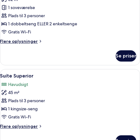
billeder
1 soveværelse
af
Apartamento
Plads til 3 personer
Vista
1 dobbeltseng ELLER 2 enkeltsenge
Mar
Gratis Wi-Fi
Flere
Flere oplysninger
oplysninger
om
Se priser
Apartamento
Vista
Mar
Indlæs
Et hotelværelse med en stor seng, et s
7
Suíte Superior
alle
Havudsigt
billeder
45 m²
af
Suíte
Plads til 3 personer
Superior
1 kingsize-seng
Gratis Wi-Fi
Flere
Flere oplysninger
oplysninger
om