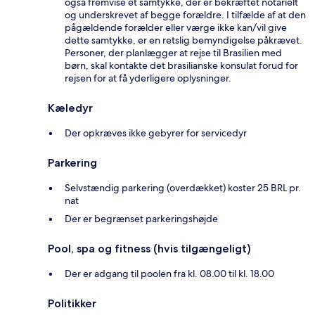
også fremvise et samtykke, der er bekræftet notarielt
og underskrevet af begge forældre. I tilfælde af at den
pågældende forælder eller værge ikke kan/vil give
dette samtykke, er en retslig bemyndigelse påkrævet.
Personer, der planlægger at rejse til Brasilien med
børn, skal kontakte det brasilianske konsulat forud for
rejsen for at få yderligere oplysninger.
Kæledyr
Der opkræves ikke gebyrer for servicedyr
Parkering
Selvstændig parkering (overdækket) koster 25 BRL pr.
nat
Der er begrænset parkeringshøjde
Pool, spa og fitness (hvis tilgængeligt)
Der er adgang til poolen fra kl. 08.00 til kl. 18.00
Politikker