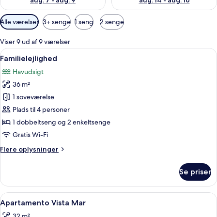
aug. 7 - aug. 9
aug. 14 - aug. 16
Tilgængelige
Alle værelser
3+ senge
1 seng
2 senge
filtre
for
Viser 9 ud af 9 værelser
værelser
Indlæs
Et hotelværelse med en stor seng, to 
7
Familielejlighed
alle
Havudsigt
billeder
36 m²
af
Familielejlighed
1 soveværelse
Plads til 4 personer
1 dobbeltseng og 2 enkeltsenge
Gratis Wi-Fi
Flere
Flere oplysninger
oplysninger
om
Se priser
Familielejlighed
Indlæs
Et hotelværelse med en stor seng, et 
8
Apartamento Vista Mar
alle
32 m²