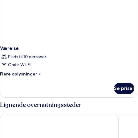
Værelse
Plads til 10 personer
Gratis Wi-Fi
Flere
Flere oplysninger
oplysninger
om
Se priser
Værelse
Lignende overnatningssteder
Mercure Salvador Rio Vermelho Hotel
Sotero H