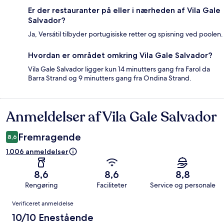
Er der restauranter på eller i nærheden af Vila Gale
Salvador?
Ja, Versátil tilbyder portugisiske retter og spisning ved poolen.
Hvordan er området omkring Vila Gale Salvador?
Vila Gale Salvador ligger kun 14 minutters gang fra Farol da
Barra Strand og 9 minutters gang fra Ondina Strand.
Anmeldelser af Vila Gale Salvador
Anmeldelser
Fremragende
8,6
1.006 anmeldelser
8,6
8,6
8,8
Rengøring
Faciliteter
Service og personale
Anmeldelser
Verificeret anmeldelse
10/10 Enestående