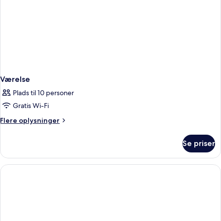
Værelse
Plads til 10 personer
Gratis Wi-Fi
Flere
Flere oplysninger
oplysninger
om
Se priser
Værelse