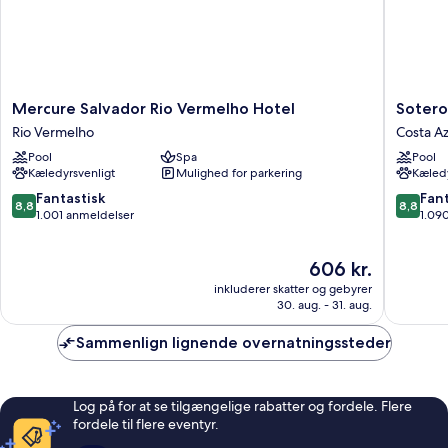
Mercure
Sotero
Mercure Salvador Rio Vermelho Hotel
Sotero
Salvador
Hotel
Rio Vermelho
Costa Az
Rio
Costa
Pool
Spa
Pool
Vermelho
Azul
Kæledyrsvenligt
Mulighed for parkering
Kæledy
Hotel
Rio
8.8
8.8
Fantastisk
Fant
8,8
8,8
Vermelho
ud
ud
1.001 anmeldelser
1.09
af
af
10,
10,
Prisen
606 kr.
Fantastisk,
Fantasti
er
1.001
1.090
inkluderer skatter og gebyrer
606 kr.
anmeldelser
anmelde
30. aug. - 31. aug.
Sammenlign lignende overnatningssteder
Log på for at se tilgængelige rabatter og fordele. Flere
fordele til flere eventyr.