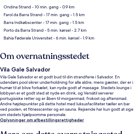
Ondina Strand
- 10 min. gang
- 0.9 km
Farol da Barra Strand
- 17 min. gang
- 1.5 km
Barra Indkøbscenter
- 17 min. gang
- 1.5 km
Porto da Barra Strand
- 5 min. kørsel
- 2.7 km
Bahia Føderale Universitet
- 6 min. kørsel
- 1.9 km
Om overnatningsstedet
Vila Gale Salvador
Vila Gale Salvador er et godt bud til din strandferie i Salvador. En
udendørs pool sikrer underholdning for alle aldre, mens gæster, der er i
humør til at blive forkælet, kan nyde godt af massage. Stedets lounge i
lobbyen er et godt sted at nyde en drink, og Versátil serverer
portugisiske retter og er åben til morgenmad, frokost og aftensmad.
Andre højdepunkter på dette hotel med luksusfaciliteter tæller en bar
ved poolen, et fitnesscenter og en sauna. Rejsende har kun godt at sige
om stedets hjælpsomme personale.
Oplysninger om afbestillingsrettigheder