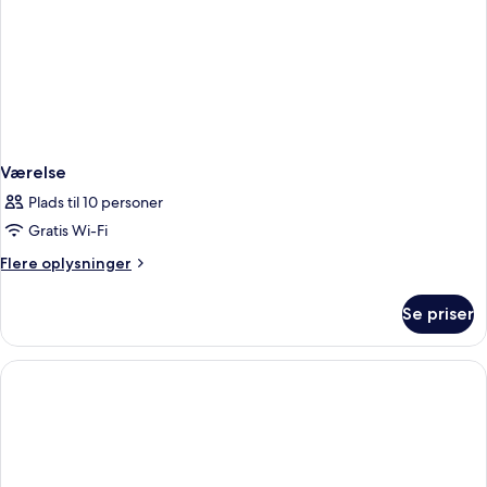
Værelse
Plads til 10 personer
Gratis Wi-Fi
Flere
Flere oplysninger
oplysninger
om
Se priser
Værelse