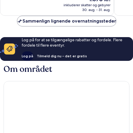
er
Fremragende,
Fantasti
inkluderer skatter og gebyrer
1.078 kr.
30. aug. - 31. aug.
1.011
1.000
anmeldelser
anmelde
Sammenlign lignende overnatningssteder
Log på for at se tilgængelige rabatter og fordele. Flere
fordele til flere eventyr.
Log på
Tilmeld dig nu – det er gratis
Om området