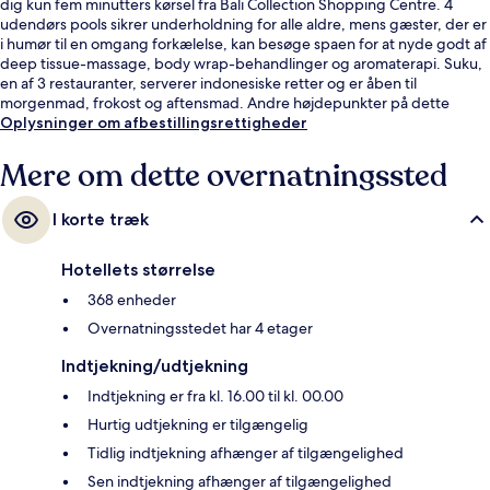
dig kun fem minutters kørsel fra Bali Collection Shopping Centre. 4
udendørs pools sikrer underholdning for alle aldre, mens gæster, der er
i humør til en omgang forkælelse, kan besøge spaen for at nyde godt af
deep tissue-massage, body wrap-behandlinger og aromaterapi. Suku,
en af 3 restauranter, serverer indonesiske retter og er åben til
morgenmad, frokost og aftensmad. Andre højdepunkter på dette
resort med luksusfaciliteter omfatter 2 barer/lounger, en gratis
Oplysninger om afbestillingsrettigheder
børneklub og en bar ved poolen. Rejsende er vilde med stedets
hjælpsomme personale og generelle forhold.
Mere om dette overnatningssted
I korte træk
Hotellets størrelse
368 enheder
Overnatningsstedet har 4 etager
Indtjekning/udtjekning
Indtjekning er fra kl. 16.00 til kl. 00.00
Hurtig udtjekning er tilgængelig
Tidlig indtjekning afhænger af tilgængelighed
Sen indtjekning afhænger af tilgængelighed