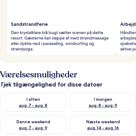
Sandstrandferie
Arbejd
Den krystalklare blå bugt sætter scenen på dette
Håndter 
resort. Gæsterne kan slappe af med strandmassage
arbejdss
eller dykke ned i parasailing, windsurfing og
spabeha
strandyoga.
aktive p
Værelsesmuligheder
Tjek tilgængelighed for disse datoer
Tjek tilgængelighed for i aften aug. 7 - aug. 8
Tjek tilgængelighed for i morg
I aften
I morgen
aug. 7 - aug. 8
aug. 8 - aug. 9
Tjek tilgængelighed for denne weekend aug. 7 - aug. 9
Tjek tilgængelighed for næste
Denne weekend
Næste weekend
aug. 7 - aug. 9
aug. 14 - aug. 16