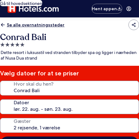
Gå til hovedsektionen
Hent appen
Se alle overnatningssteder
Conrad Bali
5.0-
stjernet
Dette resort i luksusstil ved stranden tilbyder spa og ligger i nærheden
overnatningssted
af Nusa Dua strand
Vælg datoer for at se priser
Hvor skal du hen?
Datoer
Gæster