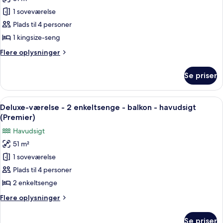
Deluxe-
-
1 soveværelse
værelse
udsigt
til
-
Plads til 4 personer
have
1
1 kingsize-seng
(Premier)
kingsize-
Flere
Flere oplysninger
seng
oplysninger
-
om
Se priser
Deluxe-
balkon
værelse
-
-
Indlæs
Et hotelværelse med seng, balkon, skr
stueetage
7
1
Deluxe-værelse - 2 enkeltsenge - balkon - havudsigt
alle
kingsize-
(Premier)
(Premier)
seng
billeder
Havudsigt
-
af
balkon
51 m²
Deluxe-
-
1 soveværelse
værelse
stueetage
(Premier)
-
Plads til 4 personer
2
2 enkeltsenge
enkeltsenge
Flere
Flere oplysninger
-
oplysninger
balkon
om
Se priser