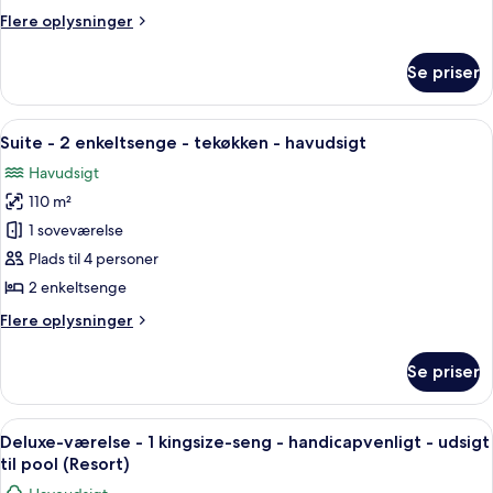
kingsize-
Flere
Flere oplysninger
seng
oplysninger
-
om
Se priser
Suite
stueetage
-
1
Indlæs
Et moderne hotelværelse med spiseplad
9
kingsize-
Suite - 2 enkeltsenge - tekøkken - havudsigt
alle
seng
Havudsigt
-
billeder
stueetage
110 m²
af
Suite
1 soveværelse
-
Plads til 4 personer
2
2 enkeltsenge
enkeltsenge
Flere
Flere oplysninger
-
oplysninger
tekøkken
om
Se priser
Suite
-
-
havudsigt
2
Indlæs
Et hotelværelse med en stor seng, et s
11
enkeltsenge
Deluxe-værelse - 1 kingsize-seng - handicapvenligt - udsigt
alle
-
til pool (Resort)
tekøkken
billeder