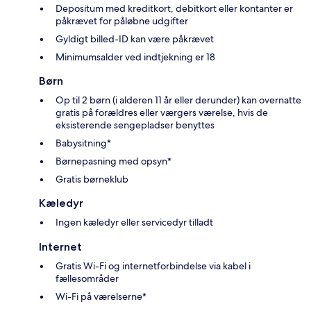
Depositum med kreditkort, debitkort eller kontanter er
påkrævet for påløbne udgifter
Gyldigt billed-ID kan være påkrævet
Minimumsalder ved indtjekning er 18
Børn
Op til 2 børn (i alderen 11 år eller derunder) kan overnatte
gratis på forældres eller værgers værelse, hvis de
eksisterende sengepladser benyttes
Babysitning*
Børnepasning med opsyn*
Gratis børneklub
Kæledyr
Ingen kæledyr eller servicedyr tilladt
Internet
Gratis Wi-Fi og internetforbindelse via kabel i
fællesområder
Wi-Fi på værelserne*