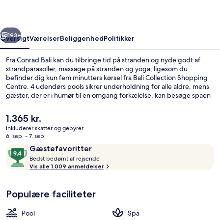
rige
Næste
193+
Oversigt
Værelser
Beliggenhed
Politikker
Fra Conrad Bali kan du tilbringe tid på stranden og nyde godt af
strandparasoller, massage på stranden og yoga, ligesom du
befinder dig kun fem minutters kørsel fra Bali Collection Shopping
Centre. 4 udendørs pools sikrer underholdning for alle aldre, mens
gæster, der er i humør til en omgang forkælelse, kan besøge spaen
for at nyde godt af deep tissue-massage, body wrap-behandlinger
og aromaterapi. Suku, en af 3 restauranter, serverer indonesiske
Den
1.365 kr.
retter og er åben til morgenmad, frokost og aftensmad. Andre
nuværende
inkluderer skatter og gebyrer
højdepunkter på dette resort med luksusfaciliteter omfatter 2
pris
6. sep. - 7. sep.
barer/lounger, en gratis børneklub og en bar ved poolen. Rejsende
4 udendørs pools, parasoller, liggestol
er
Anmeldelser
9,4
er vilde med stedets hjælpsomme personale og generelle forhold.
Gæstefavoritter
1.365 kr.
B
ud
Bedst bedømt af rejsende
e
Vis alle 1.009 anmeldelser
af
d
10,
s
Gæstefavoritter
Populære faciliteter
t
b
Pool
Spa
e