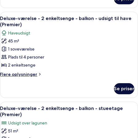
Deluxe-
-
værelse
havudsigt
-
Indlæs
Et hotelværelse med en stor seng, et fje
(Premier)
7
2
Deluxe-værelse - 2 enkeltsenge - balkon - udsigt til have
alle
enkeltsenge
(Premier)
-
billeder
Haveudsigt
balkon
af
-
45 m²
Deluxe-
havudsigt
1 soveværelse
værelse
(Premier)
-
Plads til 4 personer
2
2 enkeltsenge
enkeltsenge
Flere
Flere oplysninger
-
oplysninger
balkon
om
Se priser
Deluxe-
-
værelse
udsigt
-
Indlæs
Et poolområde med et rundt siddeområd
til
8
2
Deluxe-værelse - 2 enkeltsenge - balkon - stueetage
alle
enkeltsenge
have
(Premier)
-
billeder
(Premier)
Udsigt over lagunen
balkon
af
-
51 m²
Deluxe-
udsigt