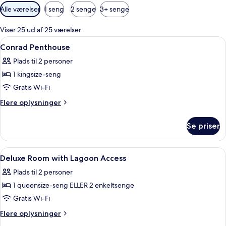
Tilgængelige
Alle værelser
1 seng
2 senge
3+ senge
filtre
for
Viser 25 ud af 25 værelser
værelser
Indlæs
Premium-sengetøj, minibar, pengeskab
9
Conrad Penthouse
alle
Plads til 2 personer
billeder
1 kingsize-seng
af
Conrad
Gratis Wi-Fi
Penthouse
Flere
Flere oplysninger
oplysninger
om
Se priser
Conrad
Penthouse
Indlæs
Premium-sengetøj, minibar, pengeskab
5
Deluxe Room with Lagoon Access
alle
Plads til 2 personer
billeder
1 queensize-seng ELLER 2 enkeltsenge
af
Deluxe
Gratis Wi-Fi
Room
Flere
Flere oplysninger
with
oplysninger