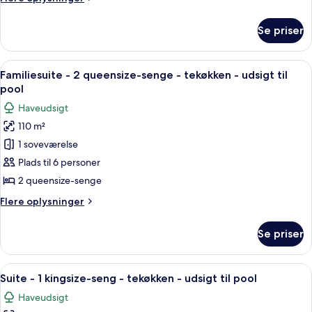
2
oplysninger
enkeltsenge
om
Se priser
Deluxe-
-
værelse
balkon
-
Indlæs
Et hotelværelse med fjernsyn, seng,
(Resort)
7
2
Familiesuite - 2 queensize-senge - tekøkken - udsigt til
alle
enkeltsenge
pool
-
billeder
Haveudsigt
balkon
af
(Resort)
110 m²
Familiesuite
1 soveværelse
-
2
Plads til 6 personer
queensize-
2 queensize-senge
senge
Flere
Flere oplysninger
-
oplysninger
tekøkken
om
Se priser
Familiesuite
-
-
udsigt
2
Indlæs
Et rummeligt hotelværelse med ophold
til
7
queensize-
Suite - 1 kingsize-seng - tekøkken - udsigt til pool
alle
senge
pool
Haveudsigt
-
billeder