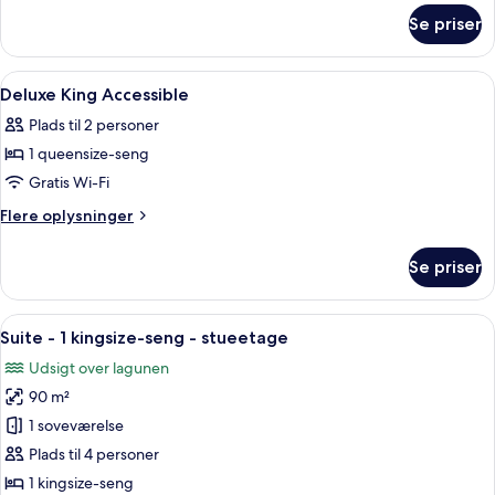
om
Lagoon
Se priser
Deluxe
Access
Room
with
Indlæs
Premium-sengetøj, minibar, pengeskab
14
Lagoon
Deluxe King Accessible
alle
Access
Plads til 2 personer
billeder
1 queensize-seng
af
Deluxe
Gratis Wi-Fi
King
Flere
Flere oplysninger
Accessible
oplysninger
om
Se priser
Deluxe
King
Accessible
Indlæs
Et moderne hotelværelse med en stor se
17
Suite - 1 kingsize-seng - stueetage
alle
Udsigt over lagunen
billeder
90 m²
af
Suite
1 soveværelse
-
Plads til 4 personer
1
1 kingsize-seng