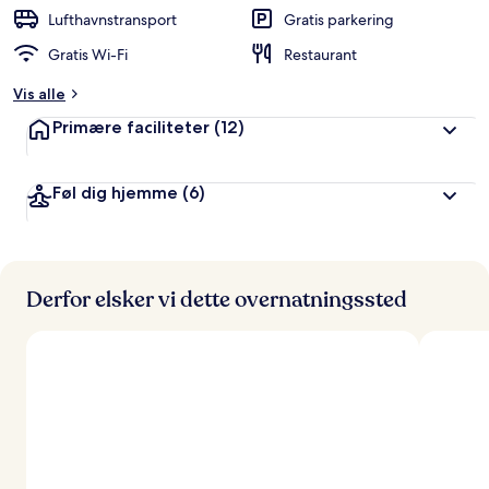
d
Lufthavnstransport
Gratis parkering
ø
Gratis Wi-Fi
Restaurant
m
t
Vis alle
a
Primære faciliteter
(12)
f
r
Føl dig hjemme
(6)
e
j
s
e
n
d
Derfor elsker vi dette overnatningssted
e