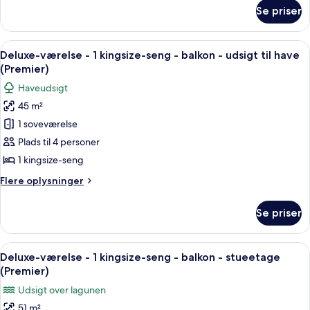
-
om
Se priser
Suite
balkon
-
-
1
Indlæs
Et hotelværelse med en stor seng, et s
havudsigt
7
kingsize-
Deluxe-værelse - 1 kingsize-seng - balkon - udsigt til have
alle
(Premier)
seng
(Premier)
-
billeder
Haveudsigt
balkon
af
-
45 m²
Deluxe-
havudsigt
1 soveværelse
værelse
(Premier)
-
Plads til 4 personer
1
1 kingsize-seng
kingsize-
Flere
Flere oplysninger
seng
oplysninger
-
om
Se priser
Deluxe-
balkon
værelse
-
-
Indlæs
Et poolområde med et rundt siddeområd
udsigt
9
1
Deluxe-værelse - 1 kingsize-seng - balkon - stueetage
alle
kingsize-
til
(Premier)
seng
billeder
have
Udsigt over lagunen
-
af
(Premier)
balkon
51 m²