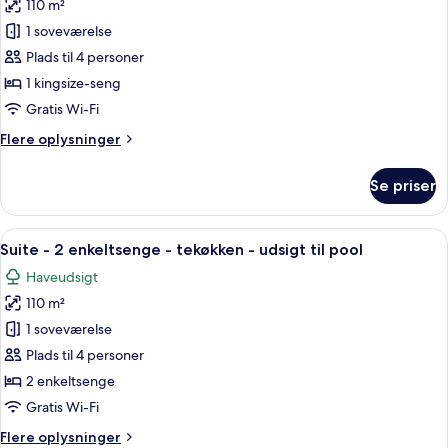
tekøkken
110 m²
af
-
Suite
1 soveværelse
udsigt
-
til
Plads til 4 personer
pool
1
1 kingsize-seng
kingsize-
Gratis Wi-Fi
seng
Flere
Flere oplysninger
-
oplysninger
tekøkken
om
Se priser
-
Suite
-
udsigt
1
Indlæs
Et hotelværelse med to senge, en venti
til
9
kingsize-
Suite - 2 enkeltsenge - tekøkken - udsigt til pool
alle
pool
seng
Haveudsigt
-
billeder
tekøkken
110 m²
af
-
Suite
1 soveværelse
udsigt
-
til
Plads til 4 personer
pool
2
2 enkeltsenge
enkeltsenge
Gratis Wi-Fi
-
Flere
Flere oplysninger
tekøkken