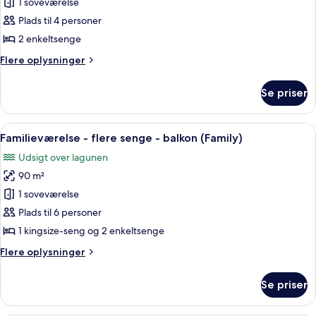
1 soveværelse
værelse
til
have
-
Plads til 4 personer
(Premier)
2
2 enkeltsenge
enkeltsenge
Flere
Flere oplysninger
-
oplysninger
balkon
om
Se priser
Deluxe-
-
værelse
stueetage
-
Indlæs
Et hotelværelse med en stor seng, et fje
(Premier)
7
2
Familieværelse - flere senge - balkon (Family)
alle
enkeltsenge
Udsigt over lagunen
-
billeder
balkon
90 m²
af
-
Familieværelse
1 soveværelse
stueetage
-
(Premier)
Plads til 6 personer
flere
1 kingsize-seng og 2 enkeltsenge
senge
Flere
Flere oplysninger
-
oplysninger
balkon
om
Se priser
Familieværelse
(Family)
-
flere