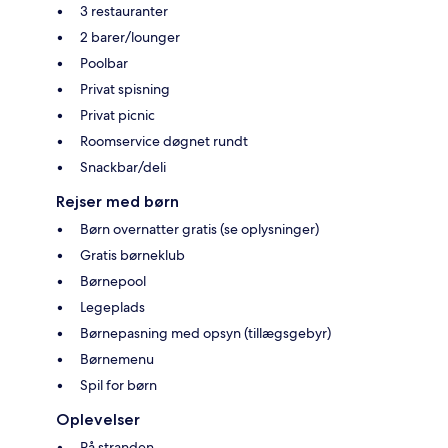
3 restauranter
2 barer/lounger
Poolbar
Privat spisning
Privat picnic
Roomservice døgnet rundt
Snackbar/deli
Rejser med børn
Børn overnatter gratis (se oplysninger)
Gratis børneklub
Børnepool
Legeplads
Børnepasning med opsyn (tillægsgebyr)
Børnemenu
Spil for børn
Oplevelser
På stranden