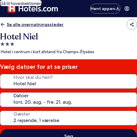
Gå til hovedsektionen
Hent appen
Se alle overnatningssteder
Hotel Niel
3.0-
stjernet
Hotel i centrum i kort afstand fra Champs-Élysées
overnatningssted
Vælg datoer for at se priser
Hvor skal du hen?
Datoer
Gæster
Søg