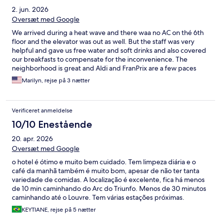
2. jun. 2026
Oversæt med Google
We arrived during a heat wave and there waa no AC on thé 6th
floor and the elevator was out as well. But the staff was very
helpful and gave us free water and soft drinks and also covered
our breakfasts to compensate for the inconvenience. The
neighborhood is great and Aldi and FranPrix are a few paces
away, along with many interesting eateries on the same street
Marilyn, rejse på 3 nætter
Verificeret anmeldelse
10/10 Enestående
20. apr. 2026
Oversæt med Google
o hotel é ótimo e muito bem cuidado. Tem limpeza diária e o
café da manhã também é muito bom, apesar de não ter tanta
variedade de comidas. A localização é excelente, fica há menos
de 10 min caminhando do Arc do Triunfo. Menos de 30 minutos
caminhando até o Louvre. Tem várias estações próximas.
KEYTIANE, rejse på 5 nætter