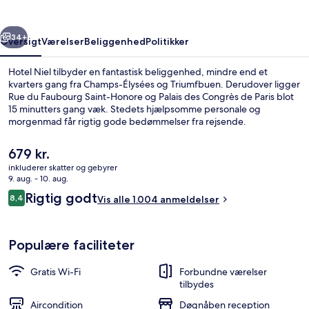
rige
Næste
34+
Oversigt
Værelser
Beliggenhed
Politikker
Hotel Niel tilbyder en fantastisk beliggenhed, mindre end et
kvarters gang fra Champs-Élysées og Triumfbuen. Derudover ligger
Rue du Faubourg Saint-Honore og Palais des Congrès de Paris blot
15 minutters gang væk. Stedets hjælpsomme personale og
morgenmad får rigtig gode bedømmelser fra rejsende.
Overnatningsstedet ligger kun en kort gåtur fra offentlig transport:
Ternes Metrostation ligger 5 minutter væk og Pereire Metrostation
Den
679 kr.
ligger 8 minutter derfra.
nuværende
inkluderer skatter og gebyrer
pris
9. aug. - 10. aug.
Pengeskab på værelset, skrivebord, mø
er
Anmeldelser
Rigtig godt
8,4
Vis alle 1.004 anmeldelser
679 kr.
8,4 ud af 10.
Populære faciliteter
Gratis Wi-Fi
Forbundne værelser
tilbydes
Aircondition
Døgnåben reception