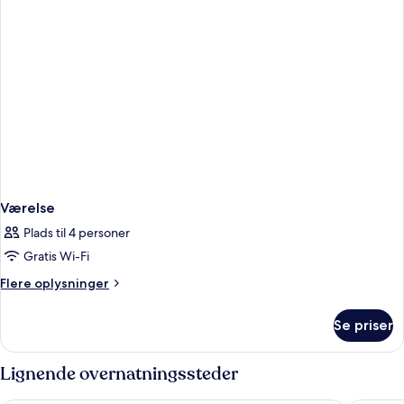
Værelse
Plads til 4 personer
Gratis Wi-Fi
Flere
Flere oplysninger
oplysninger
om
Se priser
Værelse
Lignende overnatningssteder