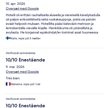
10. apr. 2026
Oversæt med Google
Hotelli oli erittäin rauhallisella alueella ja viereisellä kävelykadulla
oli paljon erikoisliikkeitä sekä ruokakauppoja, joista sai päivän
eväät helposti mukaan. Hotellilta pääsi kätevästi metroon ja
lentokentälle vievälle linjalle. Henkilökunta oli ystävällistä ja
avuliasta. He korjasivat epäkohdat/ei-toimlvat asiat huoneessa
heti.
Karla, rejse på 3 nætter
Verificeret anmeldelse
10/10 Enestående
9. mar. 2026
Oversæt med Google
Très bien
Mariama, rejse på 1 nat
Verificeret anmeldelse
10/10 Enestående