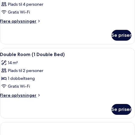
Plads til 4 personer
Gratis Wi-Fi
Flere
Flere oplysninger
oplysninger
om
Se priser
Værelse
Indlæs
Pengeskab på værelset, skrivebord, mø
8
Double Room (1 Double Bed)
alle
14 m²
billeder
Plads til 2 personer
af
Double
1 dobbeltseng
Room
Gratis Wi-Fi
(1
Flere
Flere oplysninger
Double
oplysninger
Bed)
om
Se priser
Double
Room
(1
Double
Bed)