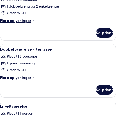
af
Familieværelse
1 dobbeltseng og 2 enkeltsenge
Gratis Wi-Fi
Flere
Flere oplysninger
oplysninger
om
Se priser
Familieværelse
Indlæs
Et hotelværelse med en stor seng, to 
6
Dobbeltværelse - terrasse
alle
Plads til 3 personer
billeder
1 queensize-seng
af
Dobbeltværelse
Gratis Wi-Fi
-
Flere
Flere oplysninger
terrasse
oplysninger
om
Se priser
Dobbeltværelse
-
terrasse
Indlæs
Et hotelværelse med en stor seng, to 
6
Enkeltværelse
alle
Plads til 1 person
billeder