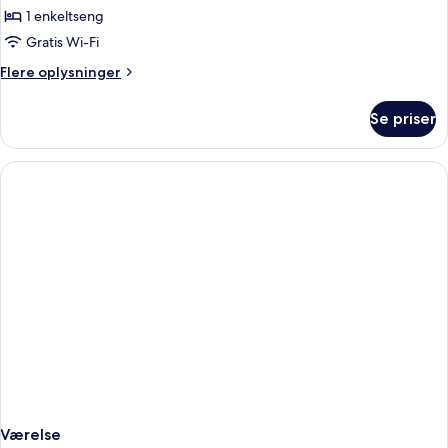
1 enkeltseng
af
Enkeltværelse
Gratis Wi-Fi
Flere
Flere oplysninger
oplysninger
om
Se priser
Enkeltværelse
Værelse