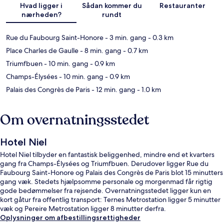
Hvad ligger i
Sådan kommer du
Restauranter
nærheden?
rundt
Rue du Faubourg Saint-Honore
- 3 min. gang
- 0.3 km
Place Charles de Gaulle
- 8 min. gang
- 0.7 km
Triumfbuen
- 10 min. gang
- 0.9 km
Champs-Élysées
- 10 min. gang
- 0.9 km
Palais des Congrès de Paris
- 12 min. gang
- 1.0 km
Om overnatningsstedet
Hotel Niel
Hotel Niel tilbyder en fantastisk beliggenhed, mindre end et kvarters
gang fra Champs-Élysées og Triumfbuen. Derudover ligger Rue du
Faubourg Saint-Honore og Palais des Congrès de Paris blot 15 minutters
gang væk. Stedets hjælpsomme personale og morgenmad får rigtig
gode bedømmelser fra rejsende. Overnatningsstedet ligger kun en
kort gåtur fra offentlig transport: Ternes Metrostation ligger 5 minutter
væk og Pereire Metrostation ligger 8 minutter derfra.
Oplysninger om afbestillingsrettigheder