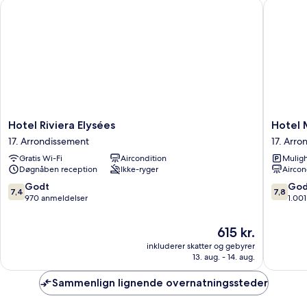
Hotel Riviera Elysées
Hotel M
Hotel
Hotel
Hotel Riviera Elysées
Hotel
Riviera
Moncea
17. Arrondissement
17. Arr
Elysées
Wagram
Gratis Wi-Fi
Aircondition
Muligh
17.
17.
Døgnåben reception
Ikke-ryger
Aircon
Arrondissement
Arrondi
7.4
7.8
Godt
God
7,4
7,8
ud
ud
970 anmeldelser
1.00
af
af
10,
10,
Prisen
615 kr.
Godt,
Godt,
er
inkluderer skatter og gebyrer
970
1.001
615 kr.
13. aug. - 14. aug.
anmeldelser
anmelde
Sammenlign lignende overnatningssteder