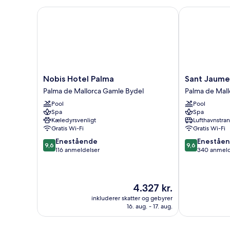
Nobis Hotel Palma
Sant Jaume D
Nobis
Sant
Nobis Hotel Palma
Sant Jaume
Hotel
Jaume
Palma de Mallorca Gamle Bydel
Palma de Mall
Palma
Design
Pool
Pool
Palma
Hotel
Spa
Spa
de
Palma
Kæledyrsvenligt
Lufthavnstra
Mallorca
de
Gratis Wi-Fi
Gratis Wi-Fi
Gamle
Mallorca
9.6
9.6
Enestående
Eneståe
Bydel
Gamle
9,6
9,6
ud
ud
116 anmeldelser
340 anmeld
Bydel
af
af
10,
10,
Enestående,
Enestående,
Prisen
4.327 kr.
116
340
er
anmeldelser
anmeldelser
inkluderer skatter og gebyrer
4.327 kr.
16. aug. - 17. aug.