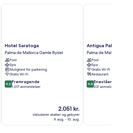
Hotel Saratoga
Antigua Palma Casa No
Hotel
Antigua
Hotel Saratoga
Antigua Palma Casa 
Saratoga
Palma
Palma de Mallorca Gamle Bydel
Palma de Mallorca Gamle
Palma
Casa
Pool
Pool
de
Noble
Spa
Spa
Mallorca
Hotel
Mulighed for parkering
Gratis Wi-Fi
Gamle
Palma
Gratis Wi-Fi
Restaurant
Bydel
de
9.2
9.8
Fremragende
Enestående
Mallorca
9,2
9,8
ud
ud
1.017 anmeldelser
231 anmeldelser
Gamle
af
af
Bydel
10,
10,
Fremragende,
Enestående,
Prisen
2.051 kr.
1.017
231
er
anmeldelser
anmeldelser
inkluderer skatter og gebyrer
inkluderer 
2.051 kr.
9. aug. - 10. aug.