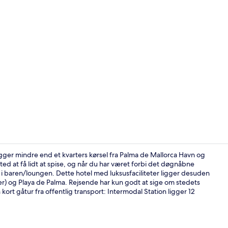
Cocktailbar
ger mindre end et kvarters kørsel fra Palma de Mallorca Havn og
ed at få lidt at spise, og når du har været forbi det døgnåbne
 i baren/loungen. Dette hotel med luksusfaciliteter ligger desuden
Udendørs pool
er) og Playa de Palma. Rejsende har kun godt at sige om stedets
rt gåtur fra offentlig transport: Intermodal Station ligger 12