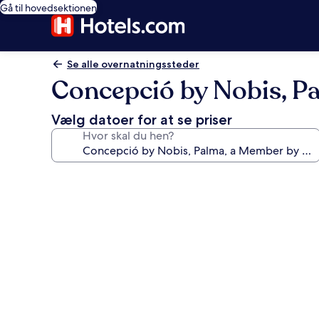
Gå til hovedsektionen
Se alle overnatningssteder
Concepció by Nobis, P
Vælg datoer for at se priser
Hvor skal du hen?
Billedgalleri
for
Concepció
by
Nobis,
Palma,
a