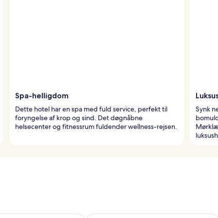
Spa-helligdom
Luksu
Dette hotel har en spa med fuld service, perfekt til
Synk n
foryngelse af krop og sind. Det døgnåbne
bomuld
helsecenter og fitnessrum fuldender wellness-rejsen.
Mørklæg
luksush