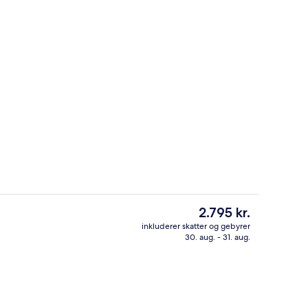
Spiseområde
Den
2.795 kr.
nuværende
inkluderer skatter og gebyrer
pris
30. aug. - 31. aug.
, parasoller, liggestole
Lobby
er
2.795 kr.