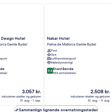
esign Hotel
Nakar Hotel
Nakar
 Design Hotel
Nakar Hotel
Hotel
orca Gamle Bydel
Palma de Mallorca Gamle Bydel
Palma
Pool
de
Spa
Mallorca
nsport
Lufthavnstransport
Gamle
Kæledyrsvenligt
Bydel
9.4
nde
Enestående
9,4
ud
elser
553 anmeldelser
af
10,
Enestående,
Prisen
Prisen
3.057 kr.
2.508 kr.
553
er
er
anmeldelser
inkluderer skatter og gebyrer
inkluderer skatter og gebyrer
3.057 kr.
2.508 kr.
31. aug. - 1. sep.
10. aug. - 11. aug.
Sammenlign lignende overnatningssteder