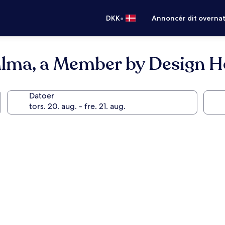
•
DKK
Annoncér dit overna
alma, a Member by Design H
Datoer