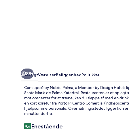
Member
by
Design
Hotels
88+
Oversigt
Værelser
Beliggenhed
Politikker
Concepció by Nobis, Palma, a Member by Design Hotels lig
Santa María de Palma Katedral. Restauranten er et oplagt st
motionscenter for at træne, kan du slappe af med en drink
en kort køretur fra Porto Pi Centro Comercial (indkøbscent
hjælpsomme personale. Overnatningsstedet ligger kun en ko
minutter derfra.
Anmeldelser
Enestående
9,6
9,6 ud af 10.