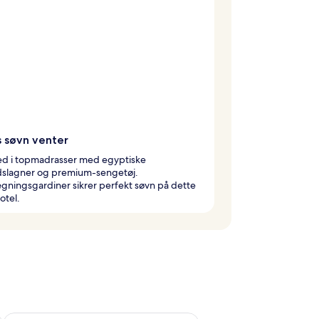
s søvn venter
ed i topmadrasser med egyptiske
slagner og premium-sengetøj.
ningsgardiner sikrer perfekt søvn på dette
otel.