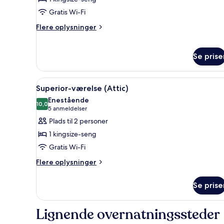
Room
Gratis Wi-Fi
Flere
Flere oplysninger
oplysninger
om
Terrazza
Se prise
Room
Indlæs
Et moderne soveværelse med en 
15
Superior-værelse (Attic)
alle
Enestående
billeder
10,0
10,0 ud af 10
(5
5 anmeldelser
af
anmeldelser)
Plads til 2 personer
Superior-
1 kingsize-seng
værelse
Gratis Wi-Fi
(Attic)
Flere
Flere oplysninger
oplysninger
om
Se prise
Superior-
værelse
(Attic)
Lignende overnatningssteder