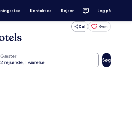
tningssted
Kontakt os
Rejser
Log på
Del
Gem
otels
Gæster
Søg