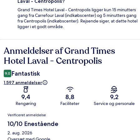
Laval - Centropolis?
Grand Times Hotel Laval - Centropolis ligger kun 15 minutters
gang fra Carrefour Laval (indkøbscenter) og 5 minutters gang
fra Centropolis (indkøbscenter). Rejsende siger, at dette hotel
ligger i et godt område.
Anmeldelser af Grand Times
Anmeldelser
Hotel Laval - Centropolis
Fantastisk
9,0
1.597 anmeldelser
9,4
8,8
9,2
Rengøring
Faciliteter
Service og personale
Anmeldelser
Verificeret anmeldelse
10/10 Enestående
2. aug. 2026
Oversæt med Google