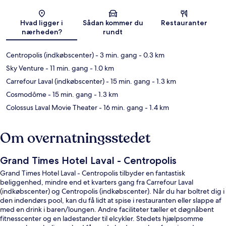
Kort
Hvad ligger i
Sådan kommer du
Restauranter
nærheden?
rundt
Centropolis (indkøbscenter)
- 3 min. gang
- 0.3 km
Sky Venture
- 11 min. gang
- 1.0 km
Carrefour Laval (indkøbscenter)
- 15 min. gang
- 1.3 km
Cosmodôme
- 15 min. gang
- 1.3 km
Colossus Laval Movie Theater
- 16 min. gang
- 1.4 km
Om overnatningsstedet
Grand Times Hotel Laval - Centropolis
Grand Times Hotel Laval - Centropolis tilbyder en fantastisk
beliggenhed, mindre end et kvarters gang fra Carrefour Laval
(indkøbscenter) og Centropolis (indkøbscenter). Når du har boltret dig i
den indendørs pool, kan du få lidt at spise i restauranten eller slappe af
med en drink i baren/loungen. Andre faciliteter tæller et døgnåbent
fitnesscenter og en ladestander til elcykler. Stedets hjælpsomme