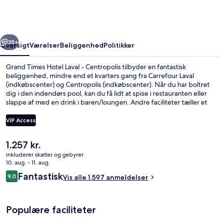
Laval
-
Centropolis
rige
Næste
35+
Oversigt
Værelser
Beliggenhed
Politikker
Grand Times Hotel Laval - Centropolis tilbyder en fantastisk
beliggenhed, mindre end et kvarters gang fra Carrefour Laval
(indkøbscenter) og Centropolis (indkøbscenter). Når du har boltret
dig i den indendørs pool, kan du få lidt at spise i restauranten eller
slappe af med en drink i baren/loungen. Andre faciliteter tæller et
døgnåbent fitnesscenter og en ladestander til elcykler. Stedets
hjælpsomme personale og beliggenhed får gode bedømmelser fra
VIP Access
rejsende.
Den
1.257 kr.
SUITE VERTIGE KING | Skrivebord, mør
nuværende
inkluderer skatter og gebyrer
pris
10. aug. - 11. aug.
er
Anmeldelser
Fantastisk
9,0
Vis alle 1.597 anmeldelser
1.257 kr.
9,0 ud af 10.
Populære faciliteter