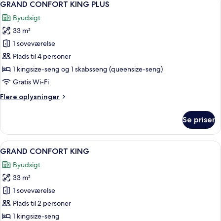
6
QUEENS
GRAND CONFORT KING PLUS
alle
Byudsigt
billeder
33 m²
af
GRAND
1 soveværelse
CONFORT
Plads til 4 personer
KING
1 kingsize-seng og 1 skabsseng (queensize-seng)
PLUS
Gratis Wi-Fi
Flere
Flere oplysninger
oplysninger
om
Se priser
GRAND
CONFORT
KING
Indlæs
Et hotelværelse med en stor seng, en s
5
PLUS
GRAND CONFORT KING
alle
Byudsigt
billeder
33 m²
af
GRAND
1 soveværelse
CONFORT
Plads til 2 personer
KING
1 kingsize-seng