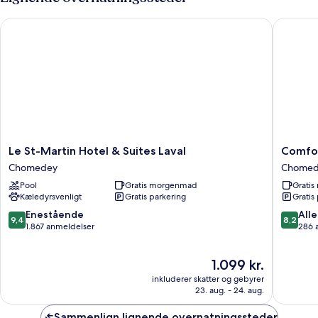
Le St-Martin Hotel & Suites Laval
Comfort 
Le
Comfort
Le St-Martin Hotel & Suites Laval
Comfor
St-
Inn
Chomedey
Chomed
Martin
Montrea
Pool
Gratis morgenmad
Grati
Hotel
-
Kæledyrsvenligt
Gratis parkering
Gratis
&
Laval
Suites
-
9.4
8.2
Enestående
Alle
9,4
8,2
Laval
Highwa
ud
ud
1.867 anmeldelser
286 
Chomedey
15
af
af
Chomed
10,
10,
Prisen
1.099 kr.
Enestående,
Alletider
er
1.867
286
inkluderer skatter og gebyrer
1.099 kr.
anmeldelser
anmelde
23. aug. - 24. aug.
Sammenlign lignende overnatningssteder