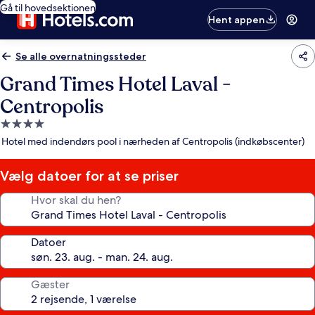
Gå til hovedsektionen
Hent appen
Se alle overnatningssteder
Grand Times Hotel Laval -
Centropolis
4.0-
stjernet
Hotel med indendørs pool i nærheden af Centropolis (indkøbscenter)
overnatningssted
Vælg datoer for at se priser
Hvor skal du hen?
Datoer
Gæster