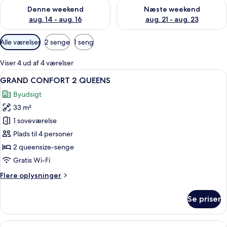
Tjek tilgængelighed for denne weekend aug. 14 - aug. 16
Tjek tilgængelighed for næste
Denne weekend
Næste weekend
aug. 14 - aug. 16
aug. 21 - aug. 23
Tilgængelige
Alle værelser
2 senge
1 seng
filtre
for
Viser 4 ud af 4 værelser
værelser
Indlæs
Et hotelværelse med to senge, et skriv
5
GRAND CONFORT 2 QUEENS
alle
Byudsigt
billeder
33 m²
af
GRAND
1 soveværelse
CONFORT
Plads til 4 personer
2
2 queensize-senge
QUEENS
Gratis Wi-Fi
Flere
Flere oplysninger
oplysninger
om
Se priser
GRAND
CONFORT
2
Indlæs
Et moderne hotelværelse med en stor se