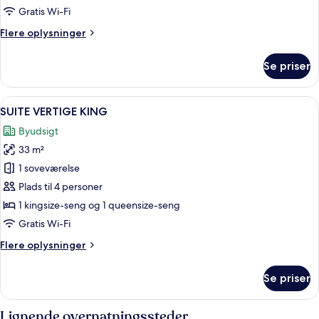
Gratis Wi-Fi
Flere
Flere oplysninger
oplysninger
om
Se priser
GRAND
CONFORT
KING
Indlæs
Et hotelværelse med en stor seng, to 
6
SUITE VERTIGE KING
alle
Byudsigt
billeder
33 m²
af
SUITE
1 soveværelse
VERTIGE
Plads til 4 personer
KING
1 kingsize-seng og 1 queensize-seng
Gratis Wi-Fi
Flere
Flere oplysninger
oplysninger
om
Se priser
SUITE
VERTIGE
KING
Lignende overnatningssteder