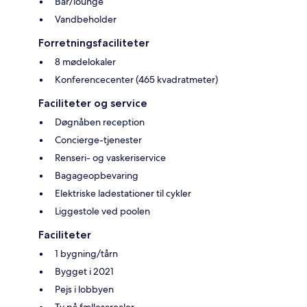
Bar/lounge
Vandbeholder
Forretningsfaciliteter
8 mødelokaler
Konferencecenter (465 kvadratmeter)
Faciliteter og service
Døgnåben reception
Concierge-tjenester
Renseri- og vaskeriservice
Bagageopbevaring
Elektriske ladestationer til cykler
Liggestole ved poolen
Faciliteter
1 bygning/tårn
Bygget i 2021
Pejs i lobbyen